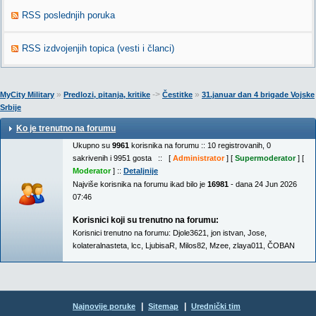
RSS poslednjih poruka
RSS izdvojenjih topica (vesti i članci)
»
->
»
MyCity Military
Predlozi, pitanja, kritike
Čestitke
31.januar dan 4 brigade Vojske
Srbije
Ko je trenutno na forumu
Ukupno su
9961
korisnika na forumu :: 10 registrovanih, 0
sakrivenih i 9951 gosta :: [
Administrator
] [
Supermoderator
] [
Moderator
] ::
Detaljnije
Najviše korisnika na forumu ikad bilo je
16981
- dana 24 Jun 2026
07:46
Korisnici koji su trenutno na forumu:
Korisnici trenutno na forumu:
Djole3621
,
jon istvan
,
Jose
,
kolateralnasteta
,
lcc
,
LjubisaR
,
Milos82
,
Mzee
,
zlaya011
,
ČOBAN
|
|
Najnovije poruke
Sitemap
Urednički tim