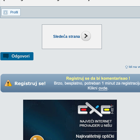
Profil
Sledeća strana
Odgovori
Idi na v