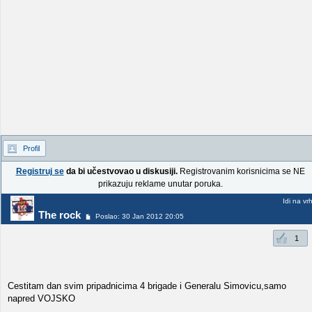
Profil
Registruj se
da bi učestvovao u diskusiji.
Registrovanim korisnicima se NE
prikazuju reklame unutar poruka.
Idi na vr
The rock
Poslao: 30 Jan 2012 20:05
1
Cestitam dan svim pripadnicima 4 brigade i Generalu Simovicu,samo
napred VOJSKO