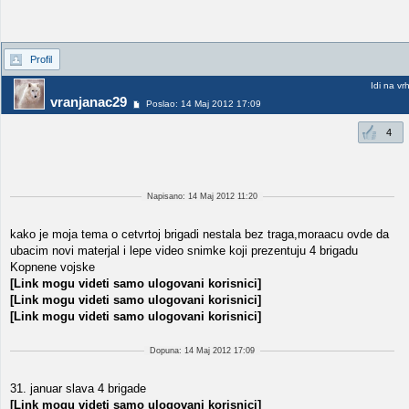
Profil
Idi na vr
vranjanac29
Poslao: 14 Maj 2012 17:09
4
Napisano: 14 Maj 2012 11:20
kako je moja tema o cetvrtoj brigadi nestala bez traga,moraacu ovde da
ubacim novi materjal i lepe video snimke koji prezentuju 4 brigadu
Kopnene vojske
[Link mogu videti samo ulogovani korisnici]
[Link mogu videti samo ulogovani korisnici]
[Link mogu videti samo ulogovani korisnici]
Dopuna: 14 Maj 2012 17:09
31. januar slava 4 brigade
[Link mogu videti samo ulogovani korisnici]