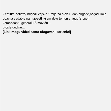
Čestitke četvrtoj brigadi Vojske Srbije za slavu i dan brigade,brigadi koja
obavlja zadatke na najosetljivijem delu teritorije, jugu Srbije.I
komandantu generalu Simoviću...
prošle godine...
[Link mogu videti samo ulogovani korisnici]