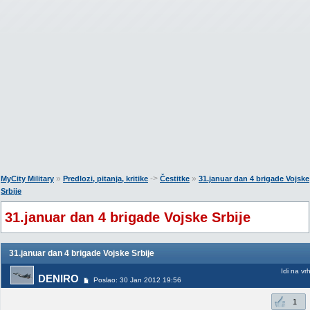
»
->
»
MyCity Military
Predlozi, pitanja, kritike
Čestitke
31.januar dan 4 brigade Vojske
Srbije
31.januar dan 4 brigade Vojske Srbije
31.januar dan 4 brigade Vojske Srbije
Idi na vr
DENIRO
Poslao: 30 Jan 2012 19:56
1