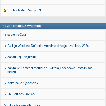
VSLR - RM-70 Vampir 4D
NOVE PORUKE NA MYCITY.RS
scorelineQuiz
Da li je Windows Defender Antivirus dovoljna zaštita u 2026.
Zanati koji (Ne)umiru
Zanimljivi i smešni statusi sa Twittera,Facebooka i ostalih soc.
mreža
Kako nauciti japanski?
FK Partizan 2026/27.
Dilucida intervalla Srbije