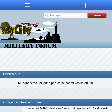
INFORMACIJE
Ni jedna tema i ni jedna poruka ne sadrži Vaš kriterijum.
Ko je trenutno na forumu
Ukupno su
4418
korisnika na forumu :: 8 registrovanih, 0 sakrivenih