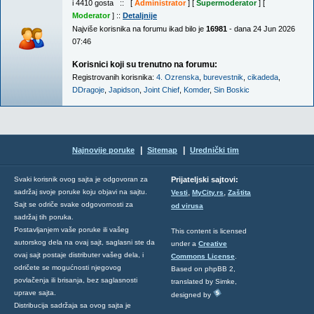
i 4410 gosta :: [
Administrator
] [
Supermoderator
] [
Moderator
] ::
Detaljnije
Najviše korisnika na forumu ikad bilo je
16981
- dana 24 Jun 2026
07:46
Korisnici koji su trenutno na forumu:
Registrovanih korisnika:
4. Ozrenska
,
burevestnik
,
cikadeda
,
DDragoje
,
Japidson
,
Joint Chief
,
Komder
,
Sin Boskic
|
|
Najnovije poruke
Sitemap
Urednički tim
Svaki korisnik ovog sajta je odgovoran za
Prijateljski sajtovi:
,
,
sadržaj svoje poruke koju objavi na sajtu.
Vesti
MyCity.rs
Zaštita
Sajt se odriče svake odgovornosti za
od virusa
sadržaj tih poruka.
Postavljanjem vaše poruke ili vašeg
This content is licensed
autorskog dela na ovaj sajt, saglasni ste da
under a
Creative
ovaj sajt postaje distributer vašeg dela, i
Commons License
.
odričete se mogućnosti njegovog
Based on phpBB 2,
povlačenja ili brisanja, bez saglasnosti
translated by Simke,
uprave sajta.
designed by
Distribucija sadržaja sa ovog sajta je