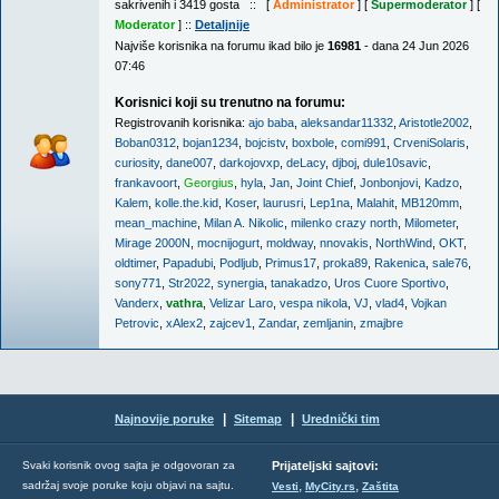
sakrivenih i 3419 gosta :: [
Administrator
] [
Supermoderator
] [
Moderator
] ::
Detaljnije
Najviše korisnika na forumu ikad bilo je
16981
- dana 24 Jun 2026
07:46
Korisnici koji su trenutno na forumu:
Registrovanih korisnika:
ajo baba
,
aleksandar11332
,
Aristotle2002
,
Boban0312
,
bojan1234
,
bojcistv
,
boxbole
,
comi991
,
CrveniSolaris
,
curiosity
,
dane007
,
darkojovxp
,
deLacy
,
djboj
,
dule10savic
,
frankavoort
,
Georgius
,
hyla
,
Jan
,
Joint Chief
,
Jonbonjovi
,
Kadzo
,
Kalem
,
kolle.the.kid
,
Koser
,
laurusri
,
Lep1na
,
Malahit
,
MB120mm
,
mean_machine
,
Milan A. Nikolic
,
milenko crazy north
,
Milometer
,
Mirage 2000N
,
mocnijogurt
,
moldway
,
nnovakis
,
NorthWind
,
OKT
,
oldtimer
,
Papadubi
,
Podljub
,
Primus17
,
proka89
,
Rakenica
,
sale76
,
sony771
,
Str2022
,
synergia
,
tanakadzo
,
Uros Cuore Sportivo
,
Vanderx
,
vathra
,
Velizar Laro
,
vespa nikola
,
VJ
,
vlad4
,
Vojkan
Petrovic
,
xAlex2
,
zajcev1
,
Zandar
,
zemljanin
,
zmajbre
|
|
Najnovije poruke
Sitemap
Urednički tim
Svaki korisnik ovog sajta je odgovoran za
Prijateljski sajtovi:
,
,
sadržaj svoje poruke koju objavi na sajtu.
Vesti
MyCity.rs
Zaštita