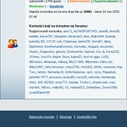
sakrivenih i 1794 gosta :: [
Administrator
] [
Supermoderator
] [
Moderator
] ::
Detaljnije
Najviše korisnika na forumu ikad bilo je
16981
- dana 24 Jun 2026
07:46
Korisnici koji su trenutno na forumu:
Registrovanih korisnika:
alex71
,
ALFASPORTIVO
,
alzir86
,
Ares89
,
babble
,
bavar357
,
bbogdan
,
bbrasnjo3
,
blue
,
Bojke549
,
bufanje
,
bukefal
,
BZ
,
CCCP
,
celt
,
Chainsaw
,
damirZR
,
Demi87
,
djboj
,
Djokkinen
,
DonRumataEstorski
,
Dorcolac
,
draganl
,
dusanobr
,
Dusko_Dugousko
,
ghoost
,
Grebostrek
,
hatman
,
Ice
,
Iii
,
Ivica1102
,
JOntra
,
Jozo74
,
Kajzer Soze
,
kaput21
,
lord sir giga
,
LUDI
,
MDrasko
,
Metanoja
,
milimoj
,
MILO-VAN
,
Milometer
,
milos.cbr
,
Milos1987
,
mino bosanac
,
miso2709
,
mm1811
,
MrNo
,
museum
,
Naj-
Turs
,
nekdo
,
Nemanja.M
,
OnforSadunac
,
opt1
,
ozzy
,
Papadubi
,
pirke96
,
PITT
,
procesor
,
proka89
,
royst33
,
sekretar
,
Semberija
,
shiro
,
SIG SG550
,
sony771
,
tubular
,
Tvrtko I
,
umpah-pah
,
vaci
,
vazduh
,
VBoss
,
veljko82
,
VJ
,
vladaa012
,
Zimbabwe
,
Zoran1959
,
zzapNDjuric99
|
|
Najnovije poruke
Sitemap
Urednički tim