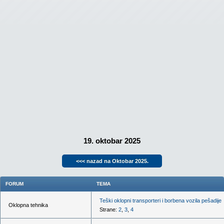
19. oktobar 2025
<<< nazad na Oktobar 2025.
FORUM
TEMA
Teški oklopni transporteri i borbena vozila pešadije
Oklopna tehnika
Strane:
2
,
3
,
4