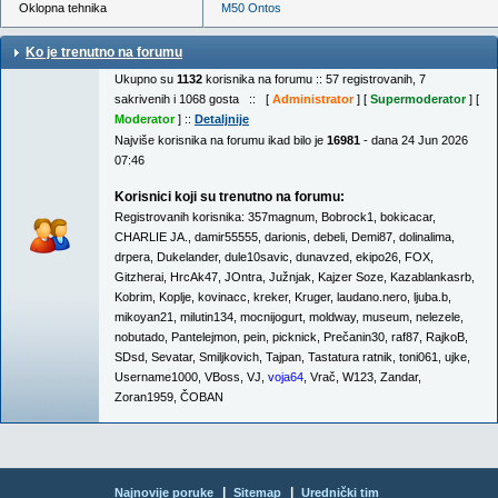
Oklopna tehnika
M50 Ontos
Ko je trenutno na forumu
Ukupno su
1132
korisnika na forumu :: 57 registrovanih, 7
sakrivenih i 1068 gosta :: [
Administrator
] [
Supermoderator
] [
Moderator
] ::
Detaljnije
Najviše korisnika na forumu ikad bilo je
16981
- dana 24 Jun 2026
07:46
Korisnici koji su trenutno na forumu:
Registrovanih korisnika:
357magnum
,
Bobrock1
,
bokicacar
,
CHARLIE JA.
,
damir55555
,
darionis
,
debeli
,
Demi87
,
dolinalima
,
drpera
,
Dukelander
,
dule10savic
,
dunavzed
,
ekipo26
,
FOX
,
Gitzherai
,
HrcAk47
,
JOntra
,
Južnjak
,
Kajzer Soze
,
Kazablankasrb
,
Kobrim
,
Koplje
,
kovinacc
,
kreker
,
Kruger
,
laudano.nero
,
ljuba.b
,
mikoyan21
,
milutin134
,
mocnijogurt
,
moldway
,
museum
,
nelezele
,
nobutado
,
Pantelejmon
,
pein
,
picknick
,
Prečanin30
,
raf87
,
RajkoB
,
SDsd
,
Sevatar
,
Smiljkovich
,
Tajpan
,
Tastatura ratnik
,
toni061
,
ujke
,
Username1000
,
VBoss
,
VJ
,
voja64
,
Vrač
,
W123
,
Zandar
,
Zoran1959
,
ČOBAN
|
|
Najnovije poruke
Sitemap
Urednički tim