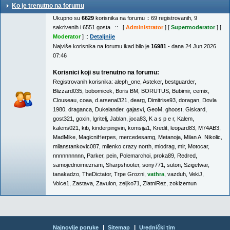
Ko je trenutno na forumu
Ukupno su
6629
korisnika na forumu :: 69 registrovanih, 9
sakrivenih i 6551 gosta :: [
Administrator
] [
Supermoderator
] [
Moderator
] ::
Detaljnije
Najviše korisnika na forumu ikad bilo je
16981
- dana 24 Jun 2026
07:46
Korisnici koji su trenutno na forumu:
Registrovanih korisnika:
aleph_one
,
Asteker
,
bestguarder
,
Blizzard035
,
bobomicek
,
Boris BM
,
BORUTUS
,
Bubimir
,
cemix
,
Clouseau
,
coaa
,
d.arsenal321
,
dearg
,
Dimitrise93
,
doragan
,
Dovla
1980
,
draganca
,
Dukelander
,
gajasvi
,
GeoM
,
ghoost
,
Giskard
,
gost321
,
goxin
,
Igritelj
,
Jablan
,
joca83
,
K a s p e r
,
Kalem
,
kalens021
,
kib
,
kinderpingvin
,
komsija1
,
Kredit
,
leopard83
,
M74AB3
,
MadMike
,
MagicniHerpes
,
mercedesamg
,
Metanoja
,
Milan A. Nikolic
,
milanstankovic087
,
milenko crazy north
,
miodrag
,
mir
,
Motocar
,
nnnnnnnnnn
,
Parker
,
pein
,
Polemarchoi
,
proka89
,
Redred
,
samojednoimeznam
,
Sharpshooter
,
sony771
,
suton
,
Szigetwar
,
tanakadzo
,
TheDictator
,
Trpe Grozni
,
vathra
,
vazduh
,
VekiJ
,
Voice1
,
Zastava
,
Zavulon
,
zeljko71
,
ZlatniRez
,
zokizemun
|
|
Najnovije poruke
Sitemap
Urednički tim