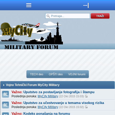
TECH deo
OPŠTI deo
VOJNI forumi
Vojno Tehnički Forum MyCity Military
Važno:
Uputstvo za postavljanje fotografija i štampu
Poslednja poruka:
MyCity Military
(22 Okt 2015 15:03)
Važno:
Uputstvo za učestvovanje u temama visokog rizika
Poslednja poruka:
MyCity Military
(22 Okt 2015 15:02)
Važno:
Kodeks ponašanja na forumu