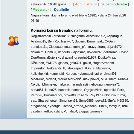
sakrivenih i 10618 gosta :: [
Administrator
] [
Supermoderator
]
[
Moderator
] ::
Detaljnije
Najviše korisnika na forumu ikad bilo je
16981
- dana 24 Jun 2026
07:46
Korisnici koji su trenutno na forumu:
Registrovanih korisnika:
357magnum
,
Aristotle2002
,
Asparagus
,
Avalon015
,
Ben Roj
,
branko7
,
Bubimir
,
Burovnyak
,
C-Gun
,
cenejac111
,
Clouseau
,
coaa
,
comi_pfc
,
crazydkure
,
dejan1972
,
dekan.m
,
Demi87
,
dendrit86
,
djonsule
,
doktor097
,
dolinalima
,
Dolinc
,
DonRumataEstorski
,
draganl
,
dragoljub11987
,
DuškoMraz
,
Džekson
,
EXIT78
,
glados
,
gost321
,
goxin
,
HogarStrashni
,
Imperator_Aleksandr_lll
,
istokzapad
,
JOntra
,
klepesina
,
kolle.the.kid
,
komenski
,
Kordon
,
kybonacci
,
ladro
,
Limeni91
,
MadMike
,
Malahit
,
Marko Marković
,
max power
,
MB120mm
,
Milan A.
Nikolic
,
Milometer
,
mirkoro
,
narandzasti
,
nebojsag
,
nemkea71
,
nenad81
,
Neno25
,
nenomir
,
nenooo
,
OgnjenMitric
,
operniki
,
Pero
,
Petarvu
,
Polemarchoi
,
proka89
,
raso76
,
Ray1973
,
rikirubio
,
ruma
,
sap
,
Sharpshooter
,
Simonsen23
,
Sone0883
,
sova72
,
StefanNBG90
,
stegonosa
,
synergia
,
Tamna_strana_Meseca
,
Tihi86
,
tomigun
,
uruk
,
vazduh
,
veljkovicdani
,
VJ
,
vlad4
,
ziggga
,
zoran77