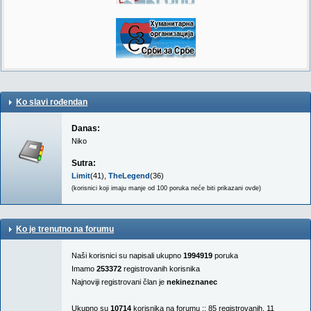
Ko slavi rođendan
Danas:
Niko
Sutra:
Limit
(41),
TheLegend
(36)
(korisnici koji imaju manje od 100 poruka neće biti prikazani ovde)
Ko je trenutno na forumu
Naši korisnici su napisali ukupno
1994919
poruka
Imamo
253372
registrovanih korisnika
Najnoviji registrovani član je
nekineznanec
Ukupno su
10714
korisnika na forumu :: 85 registrovanih, 11