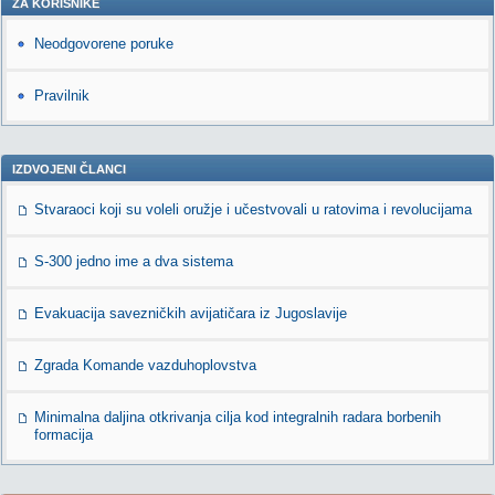
ZA KORISNIKE
Neodgovorene poruke
Pravilnik
IZDVOJENI ČLANCI
Stvaraoci koji su voleli oružje i učestvovali u ratovima i revolucijama
S-300 jedno ime a dva sistema
Evakuacija savezničkih avijatičara iz Jugoslavije
Zgrada Komande vazduhoplovstva
Minimalna daljina otkrivanja cilja kod integralnih radara borbenih
formacija