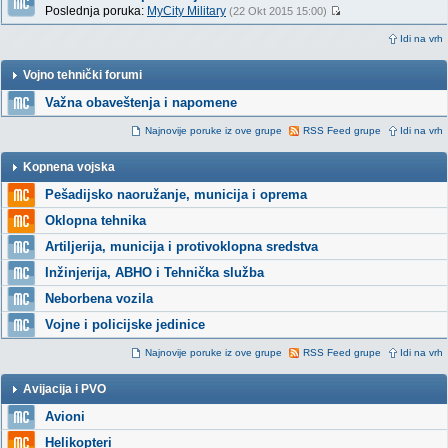
Poslednja poruka:
MyCity Military
(22 Okt 2015 15:00)
Idi na vrh
Vojno tehnički forumi
Važna obaveštenja i napomene
Najnovije poruke iz ove grupe
RSS Feed grupe
Idi na vrh
Kopnena vojska
Pešadijsko naoružanje, municija i oprema
Oklopna tehnika
Artiljerija, municija i protivoklopna sredstva
Inžinjerija, ABHO i Tehnička služba
Neborbena vozila
Vojne i policijske jedinice
Najnovije poruke iz ove grupe
RSS Feed grupe
Idi na vrh
Avijacija i PVO
Avioni
Helikopteri