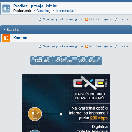
Predlozi, pitanja, kritike
Potforumi:
Čestitke
,
In memoriam
Najnovije poruke iz ove grupe
RSS Feed grupe
Idi na vrh
Kantina
Kantina
Najnovije poruke iz ove grupe
RSS Feed grupe
Idi na vrh
TECH deo
OPŠTI deo
VOJNI forumi