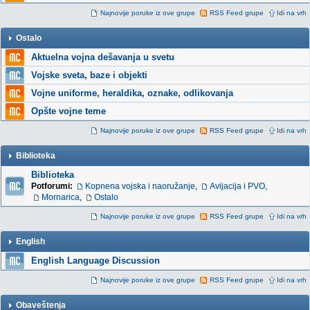
Najnovije poruke iz ove grupe
RSS Feed grupe
Idi na vrh
Ostalo
Aktuelna vojna dešavanja u svetu
Vojske sveta, baze i objekti
Vojne uniforme, heraldika, oznake, odlikovanja
Opšte vojne teme
Najnovije poruke iz ove grupe
RSS Feed grupe
Idi na vrh
Biblioteka
Biblioteka
Potforumi:
Kopnena vojska i naoružanje
,
Avijacija i PVO
,
Mornarica
,
Ostalo
Najnovije poruke iz ove grupe
RSS Feed grupe
Idi na vrh
English
English Language Discussion
Najnovije poruke iz ove grupe
RSS Feed grupe
Idi na vrh
Obaveštenja