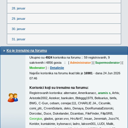
28. januar
29. januar
30. januar
31. januar
Ko je trenutno na forumu
Ukupno su
4924
korisnika na forumu :: 59 registrovanih, 9
sakrivenih i 4856 gosta :: [
Administrator
] [
Supermoderator
] [
Moderator
] ::
Detaljnije
Najviše korisnika na forumu ikad bilo je
16981
- dana 24 Jun 2026
07:46
Korisnici koji su trenutno na forumu:
Registrovanih korisnika:
alternator
,
Amerikanacc
,
aramis s
,
Arhiv
,
Aristotle2002
,
Asteker
,
bankulen
,
Bbbggg1979
,
Belisarius
,
binfa
,
BWG
,
C-Gun
,
cebam
,
cenejac111
,
CHARLIE JA.
,
Cicumile
,
comi_pfc
,
CrveniSolaris
,
deks
,
Denaya
,
DonRumataEstorski
,
Dorcolac
,
Duce
,
Dukelander
,
Dzambas
,
FileFinder
,
FilipSRB
,
Georgius
,
glados
,
goran.vvv
,
HrcAk47
,
Insan
,
Jeremiah
,
Jozo74
,
Koridor
,
kuntakinte
,
kybonacci
,
ladro
,
lakson001
,
LUDI
,
Malik
,