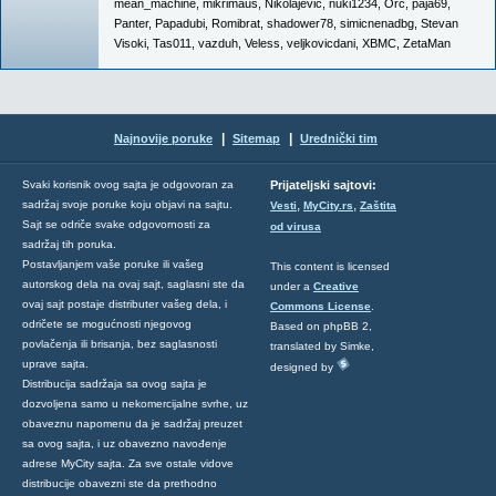
mean_machine
,
mikrimaus
,
Nikolajevic
,
nuki1234
,
Orc
,
paja69
,
Panter
,
Papadubi
,
Romibrat
,
shadower78
,
simicnenadbg
,
Stevan
Visoki
,
Tas011
,
vazduh
,
Veless
,
veljkovicdani
,
XBMC
,
ZetaMan
|
|
Najnovije poruke
Sitemap
Urednički tim
Svaki korisnik ovog sajta je odgovoran za
Prijateljski sajtovi:
,
,
sadržaj svoje poruke koju objavi na sajtu.
Vesti
MyCity.rs
Zaštita
Sajt se odriče svake odgovornosti za
od virusa
sadržaj tih poruka.
Postavljanjem vaše poruke ili vašeg
This content is licensed
autorskog dela na ovaj sajt, saglasni ste da
under a
Creative
ovaj sajt postaje distributer vašeg dela, i
Commons License
.
odričete se mogućnosti njegovog
Based on phpBB 2,
povlačenja ili brisanja, bez saglasnosti
translated by Simke,
uprave sajta.
designed by
Distribucija sadržaja sa ovog sajta je
dozvoljena samo u nekomercijalne svrhe, uz
obaveznu napomenu da je sadržaj preuzet
sa ovog sajta, i uz obavezno navođenje
adrese MyCity sajta. Za sve ostale vidove
distribucije obavezni ste da prethodno