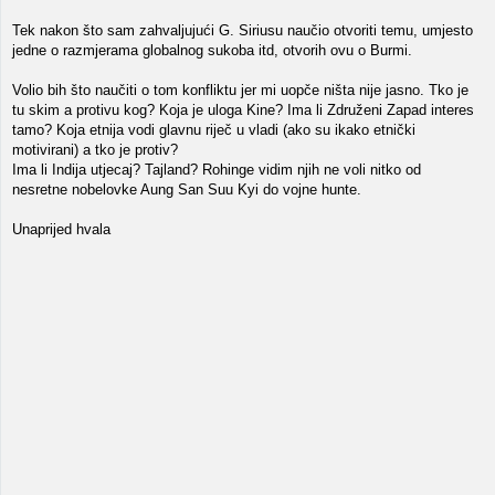
Tek nakon što sam zahvaljujući G. Siriusu naučio otvoriti temu, umjesto
jedne o razmjerama globalnog sukoba itd, otvorih ovu o Burmi.
Volio bih što naučiti o tom konfliktu jer mi uopče ništa nije jasno. Tko je
tu skim a protivu kog? Koja je uloga Kine? Ima li Združeni Zapad interes
tamo? Koja etnija vodi glavnu riječ u vladi (ako su ikako etnički
motivirani) a tko je protiv?
Ima li Indija utjecaj? Tajland? Rohinge vidim njih ne voli nitko od
nesretne nobelovke Aung San Suu Kyi do vojne hunte.
Unaprijed hvala