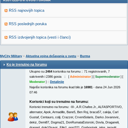
RSS FEED-OVI OVOG FORUMA
RSS najnovijih topica
RSS poslednjih poruka
RSS izdvojenjih topica (vesti i članci)
»
»
MyCity Military
Aktuelna vojna dešavanja u svetu
Burma
Ko je trenutno na forumu
Ukupno su
2464
korisnika na forumu :: 71 registrovanih, 7
sakrivenih i 2386 gosta :: [
Administrator
] [
Supermoderator
] [
Moderator
] ::
Detaljnije
Najviše korisnika na forumu ikad bilo je
16981
- dana 24 Jun 2026
07:46
Korisnici koji su trenutno na forumu:
Korisnici trenutno na forumu:
-III-
,
A.R.Chafee.Jr.
,
ALFASPORTIVO
,
alternator
,
Apok
,
Armadillo
,
Bane5
,
Ben Roj
,
braca57
,
cakija
,
Carl
Gustaf
,
Centauro
,
colji
,
Crazzer
,
CrveniSolaris
,
Darko Jovanovic
,
dekiz
,
Demi87
,
Dogma21
,
DonRumataEstorski
,
Dovla
,
Draganeli
,
draganl
,
dule10savic
,
Filip1
,
gost321
,
Grebostrek
,
jalos
,
jarovitt
,