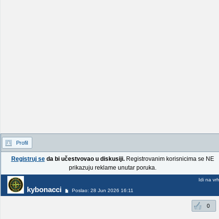
Profil
Registruj se
da bi učestvovao u diskusiji.
Registrovanim korisnicima se NE
prikazuju reklame unutar poruka.
Idi na vr
kybonacci
Poslao: 28 Jun 2026 16:11
0