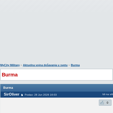
»
»
MyCity Military
Aktuelna vojna dešavanja u svetu
Burma
Burma
Burma
SirOliver
Idi na vr
Poslao: 28 Jun 2026 16:03
0