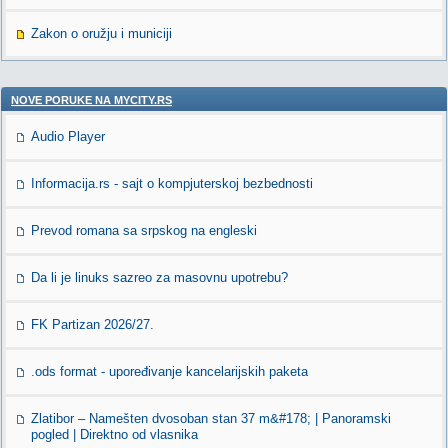
Zakon o oružju i municiji
NOVE PORUKE NA MYCITY.RS
Audio Player
Informacija.rs - sajt o kompjuterskoj bezbednosti
Prevod romana sa srpskog na engleski
Da li je linuks sazreo za masovnu upotrebu?
FK Partizan 2026/27.
.ods format - upoređivanje kancelarijskih paketa
Zlatibor – Namešten dvosoban stan 37 m&#178; | Panoramski
pogled | Direktno od vlasnika