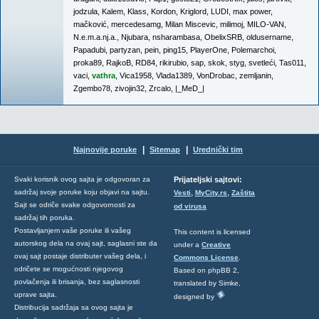
jodzula
,
Kalem
,
Klass
,
Kordon
,
Kriglord
,
LUDI
,
max power
,
mačković
,
mercedesamg
,
Milan Miscevic
,
milimoj
,
MILO-VAN
,
N.e.m.a.nj.a.
,
Njubara
,
nsharambasa
,
ObelixSRB
,
oldusername
,
Papadubi
,
partyzan
,
pein
,
ping15
,
PlayerOne
,
Polemarchoi
,
proka89
,
RajkoB
,
RD84
,
rikirubio
,
sap
,
skok
,
styg
,
svetleći
,
Tas011
,
vaci
,
vathra
,
Vica1958
,
Vlada1389
,
VonDrobac
,
zemljanin
,
Zgembo78
,
zivojin32
,
Zrcalo
,
|_MeD_|
|
|
Najnovije poruke
Sitemap
Urednički tim
Svaki korisnik ovog sajta je odgovoran za
Prijateljski sajtovi:
,
,
sadržaj svoje poruke koju objavi na sajtu.
Vesti
MyCity.rs
Zaštita
Sajt se odriče svake odgovornosti za
od virusa
sadržaj tih poruka.
Postavljanjem vaše poruke ili vašeg
This content is licensed
autorskog dela na ovaj sajt, saglasni ste da
under a
Creative
ovaj sajt postaje distributer vašeg dela, i
Commons License
.
odričete se mogućnosti njegovog
Based on phpBB 2,
povlačenja ili brisanja, bez saglasnosti
translated by Simke,
uprave sajta.
designed by
Distribucija sadržaja sa ovog sajta je