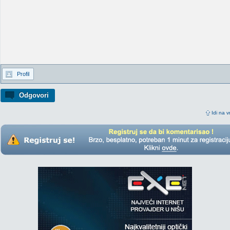
Profil
Odgovori
Idi na v