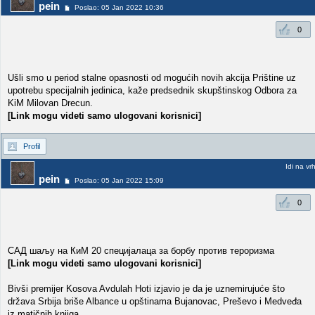
pein
Poslao: 05 Jan 2022 10:36
0
Ušli smo u period stalne opasnosti od mogućih novih akcija Prištine uz
upotrebu specijalnih jedinica, kaže predsednik skupštinskog Odbora za
KiM Milovan Drecun.
[Link mogu videti samo ulogovani korisnici]
Profil
Idi na vr
pein
Poslao: 05 Jan 2022 15:09
0
САД шаљу на КиМ 20 специјалаца за борбу против тероризма
[Link mogu videti samo ulogovani korisnici]
Bivši premijer Kosova Avdulah Hoti izjavio je da je uznemirujuće što
država Srbija briše Albance u opštinama Bujanovac, Preševo i Medveđa
iz matičnih knjiga.