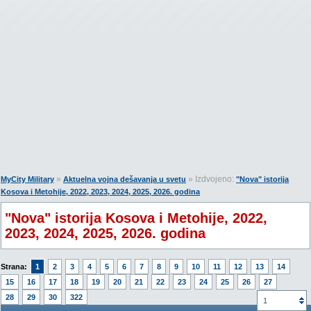
»
» Izdvojeno:
MyCity Military
Aktuelna vojna dešavanja u svetu
"Nova" istorija
Kosova i Metohije, 2022, 2023, 2024, 2025, 2026. godina
"Nova" istorija Kosova i Metohije, 2022,
2023, 2024, 2025, 2026. godina
Strana:
1
2
3
4
5
6
7
8
9
10
11
12
13
14
15
16
17
18
19
20
21
22
23
24
25
26
27
28
29
30
322
1