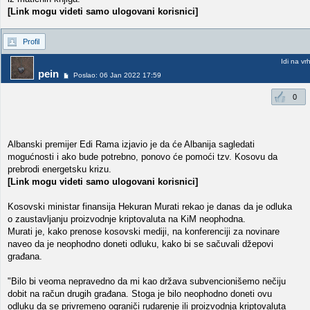
[Link mogu videti samo ulogovani korisnici]
Profil
Idi na vr
pein
Poslao: 06 Jan 2022 17:59
0
Albanski premijer Edi Rama izjavio je da će Albanija sagledati
mogućnosti i ako bude potrebno, ponovo će pomoći tzv. Kosovu da
prebrodi energetsku krizu.
[Link mogu videti samo ulogovani korisnici]
Kosovski ministar finansija Hekuran Murati rekao je danas da je odluka
o zaustavljanju proizvodnje kriptovaluta na KiM neophodna.
Murati je, kako prenose kosovski mediji, na konferenciji za novinare
naveo da je neophodno doneti odluku, kako bi se sačuvali džepovi
građana.
"Bilo bi veoma nepravedno da mi kao država subvencionišemo nečiju
dobit na račun drugih građana. Stoga je bilo neophodno doneti ovu
odluku da se privremeno ograniči rudarenje ili proizvodnja kriptovaluta