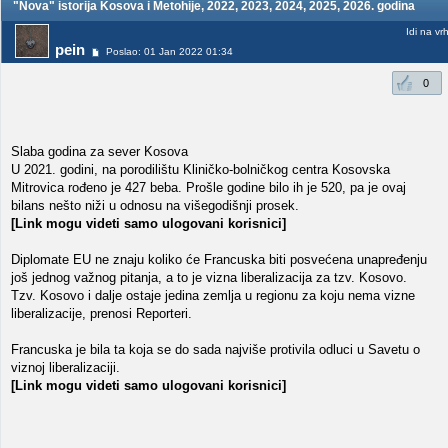
"Nova" istorija Kosova i Metohije, 2022, 2023, 2024, 2025, 2026. godina
Idi na vr
pein
Poslao: 01 Jan 2022 01:34
0
Slaba godina za sever Kosova
U 2021. godini, na porodilištu Kliničko-bolničkog centra Kosovska
Mitrovica rođeno je 427 beba. Prošle godine bilo ih je 520, pa je ovaj
bilans nešto niži u odnosu na višegodišnji prosek.
[Link mogu videti samo ulogovani korisnici]
Diplomate EU ne znaju koliko će Francuska biti posvećena unapređenju
još jednog važnog pitanja, a to je vizna liberalizacija za tzv. Kosovo.
Tzv. Kosovo i dalje ostaje jedina zemlja u regionu za koju nema vizne
liberalizacije, prenosi Reporteri.
Francuska je bila ta koja se do sada najviše protivila odluci u Savetu o
viznoj liberalizaciji.
[Link mogu videti samo ulogovani korisnici]