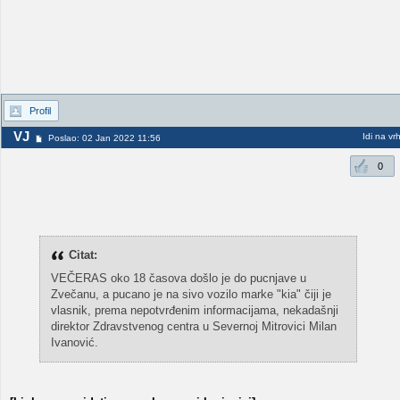
Profil
VJ
Idi na vr
Poslao: 02 Jan 2022 11:56
0
Citat:
VEČERAS oko 18 časova došlo je do pucnjave u
Zvečanu, a pucano je na sivo vozilo marke "kia" čiji je
vlasnik, prema nepotvrđenim informacijama, nekadašnji
direktor Zdravstvenog centra u Severnoj Mitrovici Milan
Ivanović.