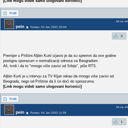
[Link mogu videti samo ulogovani korisnici]
Profil
Idi na vr
pein
Poslao: 02 Jan 2022 20:04
0
Premijer u Prištini Aljbin Kurti izjavio je da su spremni da ove godine
postignu sporazum o normalizaciji odnosa sa Beogradom.
Ali, tvrdi i da to "mnogo više zavisi od Srbije", piše RTS.
Aljbin Kurti je u intervju za TV Kljan rekao da mnogo više zavisi od
Beograda, nego od Prištine da li će doći do sporazuma.
[Link mogu videti samo ulogovani korisnici]
Profil
Idi na vr
pein
Poslao: 04 Jan 2022 11:58
1