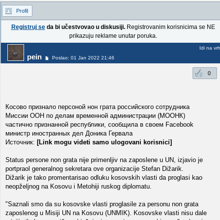
Profil
Registruj se
da bi učestvovao u diskusiji.
Registrovanim korisnicima se NE
prikazuju reklame unutar poruka.
Idi na vr
pein
Poslao: 01 Jan 2022 21:46
0
Косово признало персоной нон грата российского сотрудника
Миссии ООН по делам временной администрации (МООНК)
частично признанной республики, сообщила в своем Facebook
министр иностранных дел Доника Гервала
Источник:
[Link mogu videti samo ulogovani korisnici]
Status persone non grata nije primenljiv na zaposlene u UN, izjavio je
portpraol generalnog sekretara ove organizacije Stefan Dižarik.
Dižarik je tako promentarisao odluku kosovskih vlasti da proglasi kao
neopželjnog na Kosovu i Metohiji ruskog diplomatu.
"Saznali smo da su kosovske vlasti proglasile za personu non grata
zaposlenog u Misiji UN na Kosovu (UNMIK). Kosovske vlasti nisu dale