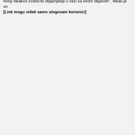
misiji nikakvo zvanično objašnjenje u vezi sa ovom objavom", rekao je
on.
[Link mogu videti samo ulogovani korisnici]