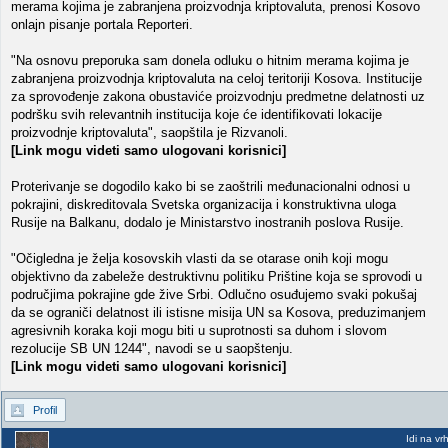
merama kojima je zabranjena proizvodnja kriptovaluta, prenosi Kosovo
onlajn pisanje portala Reporteri.
"Na osnovu preporuka sam donela odluku o hitnim merama kojima je
zabranjena proizvodnja kriptovaluta na celoj teritoriji Kosova. Institucije
za sprovođenje zakona obustaviće proizvodnju predmetne delatnosti uz
podršku svih relevantnih institucija koje će identifikovati lokacije
proizvodnje kriptovaluta", saopštila je Rizvanoli.
[Link mogu videti samo ulogovani korisnici]
Proterivanje se dogodilo kako bi se zaoštrili međunacionalni odnosi u
pokrajini, diskreditovala Svetska organizacija i konstruktivna uloga
Rusije na Balkanu, dodalo je Ministarstvo inostranih poslova Rusije.
"Očigledna je želja kosovskih vlasti da se otarase onih koji mogu
objektivno da zabeleže destruktivnu politiku Prištine koja se sprovodi u
područjima pokrajine gde žive Srbi. Odlučno osuđujemo svaki pokušaj
da se ograniči delatnost ili istisne misija UN sa Kosova, preduzimanjem
agresivnih koraka koji mogu biti u suprotnosti sa duhom i slovom
rezolucije SB UN 1244", navodi se u saopštenju.
[Link mogu videti samo ulogovani korisnici]
Profil
Idi na vr