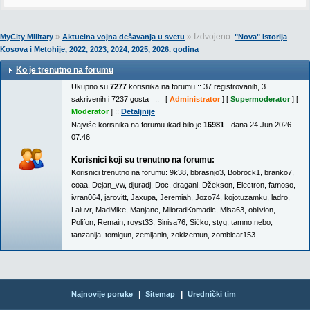
»
» Izdvojeno:
MyCity Military
Aktuelna vojna dešavanja u svetu
"Nova" istorija
Kosova i Metohije, 2022, 2023, 2024, 2025, 2026. godina
Ko je trenutno na forumu
Ukupno su
7277
korisnika na forumu :: 37 registrovanih, 3
sakrivenih i 7237 gosta :: [
Administrator
] [
Supermoderator
] [
Moderator
] ::
Detaljnije
Najviše korisnika na forumu ikad bilo je
16981
- dana 24 Jun 2026
07:46
Korisnici koji su trenutno na forumu:
Korisnici trenutno na forumu:
9k38
,
bbrasnjo3
,
Bobrock1
,
branko7
,
coaa
,
Dejan_vw
,
djuradj
,
Doc
,
draganl
,
Džekson
,
Electron
,
famoso
,
ivran064
,
jarovitt
,
Jaxupa
,
Jeremiah
,
Jozo74
,
kojotuzamku
,
ladro
,
Laluvr
,
MadMike
,
Manjane
,
MiloradKomadic
,
Misa63
,
oblivion
,
Polifon
,
Remain
,
royst33
,
Sinisa76
,
Sićko
,
styg
,
tamno.nebo
,
tanzanija
,
tomigun
,
zemljanin
,
zokizemun
,
zombicar153
|
|
Najnovije poruke
Sitemap
Urednički tim