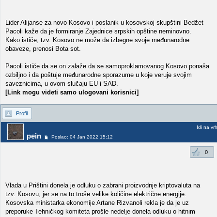
Lider Alijanse za novo Kosovo i poslanik u kosovskoj skupštini Bedžet
Pacoli kaže da je formiranje Zajednice srpskih opštine neminovno.
Kako ističe, tzv. Kosovo ne može da izbegne svoje međunarodne
obaveze, prenosi Bota sot.
Pacoli ističe da se on zalaže da se samoproklamovanog Kosovo ponaša
ozbiljno i da poštuje međunarodne sporazume u koje veruje svojim
saveznicima, u ovom slučaju EU i SAD.
[Link mogu videti samo ulogovani korisnici]
Profil
Idi na vr
pein
Poslao: 04 Jan 2022 15:12
0
Vlada u Prištini donela je odluku o zabrani proizvodnje kriptovaluta na
tzv. Kosovu, jer se na to troše velike količine električne energije.
Kosovska ministarka ekonomije Artane Rizvanoli rekla je da je uz
preporuke Tehničkog komiteta prošle nedelje donela odluku o hitnim