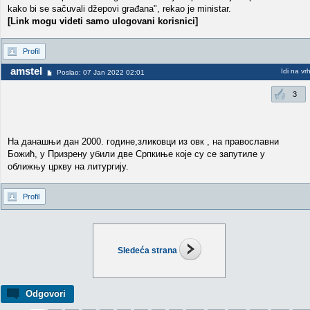
kako bi se sačuvali džepovi građana", rekao je ministar.
[Link mogu videti samo ulogovani korisnici]
Profil
amstel
Idi na vr
Poslao: 07 Jan 2022 02:01
3
На данашњи дан 2000. године,зликовци из овк , на православни
Божић, у Призрену убили две Српкиње које су се запутиле у
оближњу цркву на литургију.
Profil
Sledeća strana
Odgovori