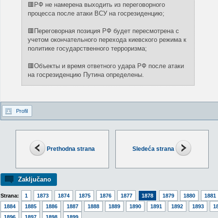
🟥РФ не намерена выходить из переговорного
процесса после атаки ВСУ на госрезиденцию;
🟥Переговорная позиция РФ будет пересмотрена с
учетом окончательного перехода киевского режима к
политике государственного терроризма;
🟥Объекты и время ответного удара РФ после атаки
на госрезиденцию Путина определены.
Profil
Prethodna strana
Sledeća strana
Zaključano
Strana:
1
1873
1874
1875
1876
1877
1878
1879
1880
1881
1884
1885
1886
1887
1888
1889
1890
1891
1892
1893
1
1896
1897
1898
1899