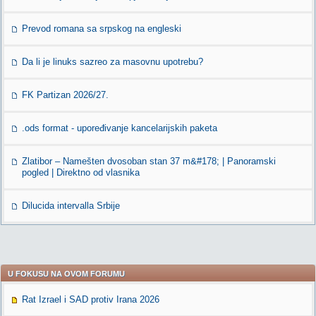
Prevod romana sa srpskog na engleski
Da li je linuks sazreo za masovnu upotrebu?
FK Partizan 2026/27.
.ods format - upoređivanje kancelarijskih paketa
Zlatibor – Namešten dvosoban stan 37 m&#178; | Panoramski
pogled | Direktno od vlasnika
Dilucida intervalla Srbije
U FOKUSU NA OVOM FORUMU
Rat Izrael i SAD protiv Irana 2026