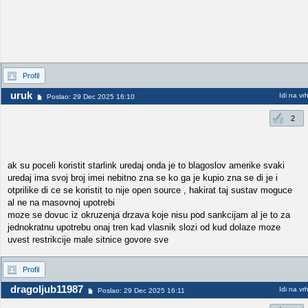
Profil
uruk
Idi na vr
Poslao: 29 Dec 2025 16:10
2
ak su poceli koristit starlink uredaj onda je to blagoslov amerike svaki
uredaj ima svoj broj imei nebitno zna se ko ga je kupio zna se di je i
otprilike di ce se koristit to nije open source , hakirat taj sustav moguce
al ne na masovnoj upotrebi
moze se dovuc iz okruzenja drzava koje nisu pod sankcijam al je to za
jednokratnu upotrebu onaj tren kad vlasnik slozi od kud dolaze moze
uvest restrikcije male sitnice govore sve
Profil
dragoljub11987
Idi na vr
Poslao: 29 Dec 2025 16:11