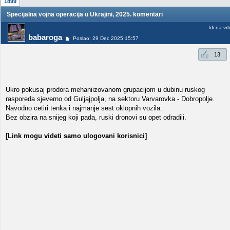
1899
Specijalna vojna operacija u Ukrajini, 2025. komentari
Idi na vr
babaroga
Poslao: 29 Dec 2025 15:57
13
Ukro pokusaj prodora mehaniizovanom grupacijom u dubinu ruskog
rasporeda sjeverno od Guljajpolja, na sektoru Varvarovka - Dobropolje.
Navodno cetiri tenka i najmanje sest oklopnih vozila.
Bez obzira na snijeg koji pada, ruski dronovi su opet odradili.
[Link mogu videti samo ulogovani korisnici]