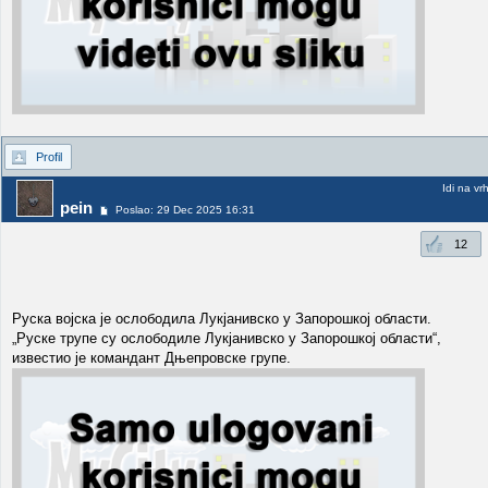
Profil
Idi na vr
pein
Poslao: 29 Dec 2025 16:31
12
Руска војска је ослободила Лукјанивско у Запорошкој области.
„Руске трупе су ослободиле Лукјанивско у Запорошкој области“,
известио је командант Дњепровске групе.