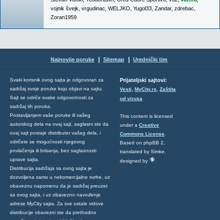
vojnik švejk
,
vrgudinac
,
WELJKO
,
Yugol33
,
Zandar
,
zdrebac
,
Zoran1959
|
|
Najnovije poruke
Sitemap
Urednički tim
Svaki korisnik ovog sajta je odgovoran za
Prijateljski sajtovi:
,
,
sadržaj svoje poruke koju objavi na sajtu.
Vesti
MyCity.rs
Zaštita
Sajt se odriče svake odgovornosti za
od virusa
sadržaj tih poruka.
Postavljanjem vaše poruke ili vašeg
This content is licensed
autorskog dela na ovaj sajt, saglasni ste da
under a
Creative
ovaj sajt postaje distributer vašeg dela, i
Commons License
.
odričete se mogućnosti njegovog
Based on phpBB 2,
povlačenja ili brisanja, bez saglasnosti
translated by Simke,
uprave sajta.
designed by
Distribucija sadržaja sa ovog sajta je
dozvoljena samo u nekomercijalne svrhe, uz
obaveznu napomenu da je sadržaj preuzet
sa ovog sajta, i uz obavezno navođenje
adrese MyCity sajta. Za sve ostale vidove
distribucije obavezni ste da prethodno