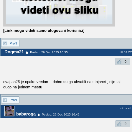
[Link mogu videti samo ulogovani korisnici]
Profil
Dogma21
Idi na vr
Poslao: 29 Dec 2025 16:35
0
ovaj an26 je opako vredan .. dobro su ga uhvatili na stajanci , nije taj
dugo na jednom mestu
Profil
Idi na vr
babaroga
Poslao: 29 Dec 2025 16:42
9