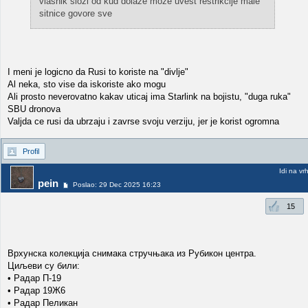
vlasnik slozi od kud dolaze moze uvest restrikcije male
sitnice govore sve
I meni je logicno da Rusi to koriste na "divlje"
Al neka, sto vise da iskoriste ako mogu
Ali prosto neverovatno kakav uticaj ima Starlink na bojistu, "duga ruka"
SBU dronova
Valjda ce rusi da ubrzaju i zavrse svoju verziju, jer je korist ogromna
Profil
Idi na vr
pein
Poslao: 29 Dec 2025 16:23
15
Врхунска колекција снимака стручњака из Рубикон центра.
Циљеви су били:
• Радар П-19
• Радар 19Ж6
• Радар Пеликан