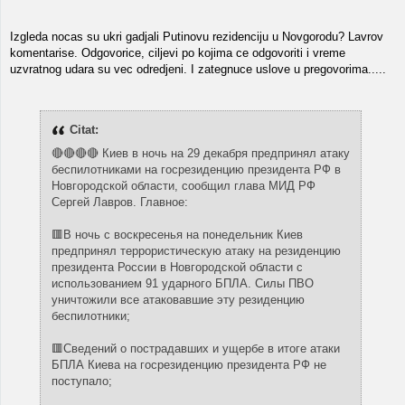
Izgleda nocas su ukri gadjali Putinovu rezidenciju u Novgorodu? Lavrov
komentarise. Odgovorice, ciljevi po kojima ce odgovoriti i vreme
uzvratnog udara su vec odredjeni. I zategnuce uslove u pregovorima.....
Citat:
🔴🔴🔴🔴 Киев в ночь на 29 декабря предпринял атаку
беспилотниками на госрезиденцию президента РФ в
Новгородской области, сообщил глава МИД РФ
Сергей Лавров. Главное:
🟥В ночь с воскресенья на понедельник Киев
предпринял террористическую атаку на резиденцию
президента России в Новгородской области с
использованием 91 ударного БПЛА. Силы ПВО
уничтожили все атаковавшие эту резиденцию
беспилотники;
🟥Сведений о пострадавших и ущербе в итоге атаки
БПЛА Киева на госрезиденцию президента РФ не
поступало;