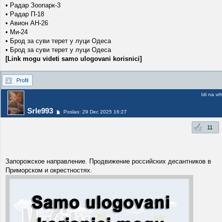
• Радар Зоопарк-3
• Радар П-18
• Авион АН-26
• Ми-24
• Брод за суви терет у луци Одеса
• Брод за суви терет у луци Одеса
[Link mogu videti samo ulogovani korisnici]
Profil
Idi na vr
Srle993
Poslao: 29 Dec 2025 16:27
11
Запорожское направление. Продвижение российских десантников в
Приморском и окрестностях.