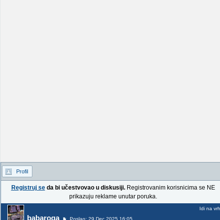
Profil
Registruj se
da bi učestvovao u diskusiji.
Registrovanim korisnicima se NE
prikazuju reklame unutar poruka.
Idi na vr
babaroga
Poslao: 29 Dec 2025 16:05