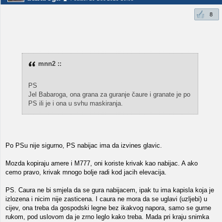
8
mnn2 ::
PS
Jel Babaroga, ona grana za guranje čaure i granate je po
PS ili je i ona u svhu maskiranja.
Po PSu nije sigurno, PS nabijac ima da izvines glavic.
Mozda kopiraju amere i M777, oni koriste krivak kao nabijac. A ako
cemo pravo, krivak mnogo bolje radi kod jacih elevacija.
PS. Caura ne bi smjela da se gura nabijacem, ipak tu ima kapisla koja je
izlozena i nicim nije zasticena. I caura ne mora da se uglavi (uzljebi) u
cijev, ona treba da gospodski legne bez ikakvog napora, samo se gurne
rukom, pod uslovom da je zrno leglo kako treba. Mada pri kraju snimka