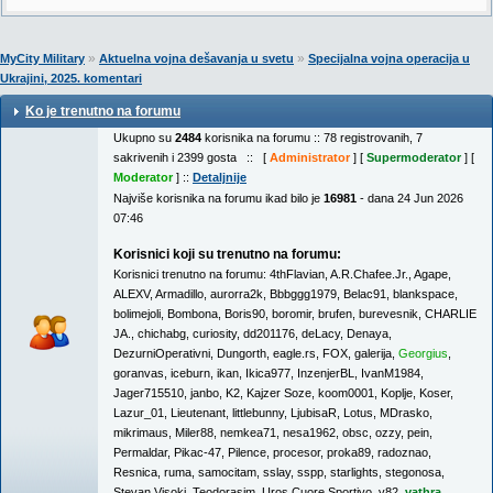
»
»
MyCity Military
Aktuelna vojna dešavanja u svetu
Specijalna vojna operacija u
Ukrajini, 2025. komentari
Ko je trenutno na forumu
Ukupno su
2484
korisnika na forumu :: 78 registrovanih, 7
sakrivenih i 2399 gosta :: [
Administrator
] [
Supermoderator
] [
Moderator
] ::
Detaljnije
Najviše korisnika na forumu ikad bilo je
16981
- dana 24 Jun 2026
07:46
Korisnici koji su trenutno na forumu:
Korisnici trenutno na forumu:
4thFlavian
,
A.R.Chafee.Jr.
,
Agape
,
ALEXV
,
Armadillo
,
aurorra2k
,
Bbbggg1979
,
Belac91
,
blankspace
,
bolimejoli
,
Bombona
,
Boris90
,
boromir
,
brufen
,
burevesnik
,
CHARLIE
JA.
,
chichabg
,
curiosity
,
dd201176
,
deLacy
,
Denaya
,
DezurniOperativni
,
Dungorth
,
eagle.rs
,
FOX
,
galerija
,
Georgius
,
goranvas
,
iceburn
,
ikan
,
Ikica977
,
InzenjerBL
,
IvanM1984
,
Jager715510
,
janbo
,
K2
,
Kajzer Soze
,
koom0001
,
Koplje
,
Koser
,
Lazur_01
,
Lieutenant
,
littlebunny
,
LjubisaR
,
Lotus
,
MDrasko
,
mikrimaus
,
Miler88
,
nemkea71
,
nesa1962
,
obsc
,
ozzy
,
pein
,
Permaldar
,
Pikac-47
,
Pilence
,
procesor
,
proka89
,
radoznao
,
Resnica
,
ruma
,
samocitam
,
sslay
,
sspp
,
starlights
,
stegonosa
,
Stevan Visoki
,
Teodorasim
,
Uros Cuore Sportivo
,
v82
,
vathra
,