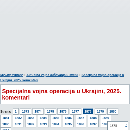
»
»
MyCity Military
Aktuelna vojna dešavanja u svetu
Specijalna vojna operacija u
Ukrajini, 2025. komentari
Specijalna vojna operacija u Ukrajini, 2025.
komentari
Strana:
1
1873
1874
1875
1876
1877
1878
1879
1880
1881
1882
1883
1884
1885
1886
1887
1888
1889
1890
1891
1892
1893
1894
1895
1896
1897
1898
1878