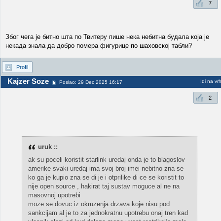
7
Због чега је битно шта по Твитеру пише нека небитна будала која је
некада знала да добро помера фигурице по шаховској табли?
Profil
Kajzer Soze
Idi na vr
Poslao: 29 Dec 2025 16:17
2
uruk ::
ak su poceli koristit starlink uredaj onda je to blagoslov
amerike svaki uredaj ima svoj broj imei nebitno zna se
ko ga je kupio zna se di je i otprilike di ce se koristit to
nije open source , hakirat taj sustav moguce al ne na
masovnoj upotrebi
moze se dovuc iz okruzenja drzava koje nisu pod
sankcijam al je to za jednokratnu upotrebu onaj tren kad