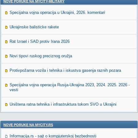
NOVE PORUKE NA MYCITY-MILITARY
Specijalna vojna operacija u Ukrajini, 2026. komentari
Ukrajinske balisticke rakete
Rat Izrael i SAD protiv Irana 2026
Novi tipovi ruskog preciznog oružja
Protivpožarna vozila i tehnika i iskustva gasenja raznih pozara
Specijalna vojna operacija Rusija-Ukrajina 2023, 2024. 2025. 2026 -
vesti
Uništena ratna tehnika i infrastruktura tokom SVO u Ukrajini
NOVE PORUKE NA MYCITY.RS
Informacija.rs - sajt o kompjuterskoj bezbednosti