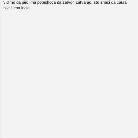
vidimo da jaro ima poteskoca da zatvori zatvarac, sto znaci da caura
nije lijepo legla.