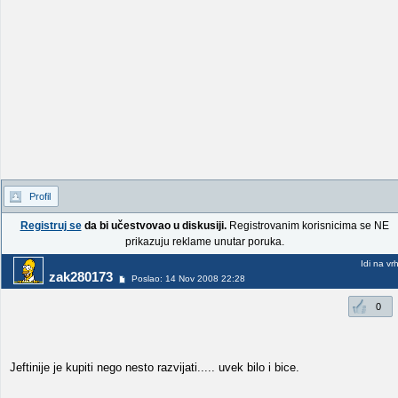
Profil
Registruj se
da bi učestvovao u diskusiji.
Registrovanim korisnicima se NE
prikazuju reklame unutar poruka.
Idi na vr
zak280173
Poslao: 14 Nov 2008 22:28
0
Jeftinije je kupiti nego nesto razvijati..... uvek bilo i bice.