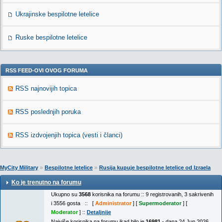
Ukrajinske bespilotne letelice
Ruske bespilotne letelice
RSS FEED-OVI OVOG FORUMA
RSS najnovijih topica
RSS poslednjih poruka
RSS izdvojenjih topica (vesti i članci)
»
»
MyCity Military
Bespilotne letelice
Rusija kupuje bespilotne letelice od Izraela
Ko je trenutno na forumu
Ukupno su
3568
korisnika na forumu :: 9 registrovanih, 3 sakrivenih
i 3556 gosta :: [
Administrator
] [
Supermoderator
] [
Moderator
] ::
Detaljnije
Najviše korisnika na forumu ikad bilo je
16981
- dana 24 Jun 2026