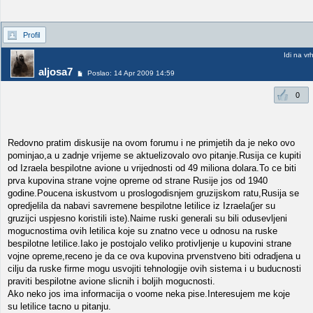
Profil
Idi na vr
aljosa7
Poslao: 14 Apr 2009 14:59
0
Redovno pratim diskusije na ovom forumu i ne primjetih da je neko ovo
pominjao,a u zadnje vrijeme se aktuelizovalo ovo pitanje.Rusija ce kupiti
od Izraela bespilotne avione u vrijednosti od 49 miliona dolara.To ce biti
prva kupovina strane vojne opreme od strane Rusije jos od 1940
godine.Poucena iskustvom u proslogodisnjem gruzijskom ratu,Rusija se
opredjelila da nabavi savremene bespilotne letilice iz Izraela(jer su
gruzijci uspjesno koristili iste).Naime ruski generali su bili odusevljeni
mogucnostima ovih letilica koje su znatno vece u odnosu na ruske
bespilotne letilice.Iako je postojalo veliko protivljenje u kupovini strane
vojne opreme,receno je da ce ova kupovina prvenstveno biti odradjena u
cilju da ruske firme mogu usvojiti tehnologije ovih sistema i u buducnosti
praviti bespilotne avione slicnih i boljih mogucnosti.
Ako neko jos ima informacija o voome neka pise.Interesujem me koje
su letilice tacno u pitanju.