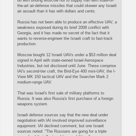
do with bribing Moscow not to supply Iran with state-of-
the-art air-defense missiles that could skewer any Israeli
air assault than it has with dollars and cents.
Russia has not been able to produce an effective UAV, a
weakness exposed during its brief 2008 conflict with
Georgia, and it has made no secret of the fact that it
wants to reverse-engineer the Israeli craft to fast-track
production.
Moscow bought 12 Israeli UAVs under a $53 million deal
signed in April with state-owned Israel Aerospace
Industries, but not disclosed until June. These comprise
IAI's second-tier craft, the Bird-Eye 400 mini-UAV, the I-
View MK 150 tactical UAV and the Searcher Mark 2
medium-range UAV.
That was Israel's first sale of military platforms to
Russia. It was also Russia's first purchase of a foreign
weapons system.
Israeli defense sources say that the new deal under
negotiation with IAI involved improved surveillance
equipment. IAI declined comment, but one Israeli
sources noted: "The Russians are going for a triple