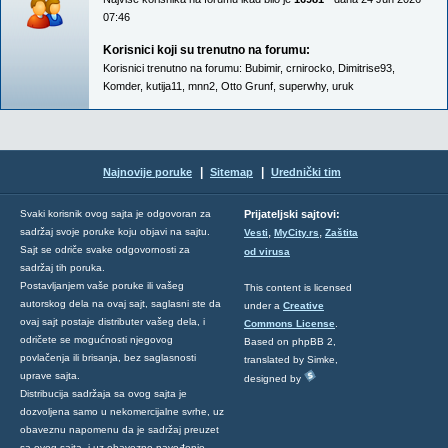
07:46
Korisnici koji su trenutno na forumu:
Korisnici trenutno na forumu:
Bubimir
,
crnirocko
,
Dimitrise93
,
Komder
,
kutija11
,
mnn2
,
Otto Grunf
,
superwhy
,
uruk
|
|
Najnovije poruke
Sitemap
Urednički tim
Svaki korisnik ovog sajta je odgovoran za
Prijateljski sajtovi:
,
,
sadržaj svoje poruke koju objavi na sajtu.
Vesti
MyCity.rs
Zaštita
Sajt se odriče svake odgovornosti za
od virusa
sadržaj tih poruka.
Postavljanjem vaše poruke ili vašeg
This content is licensed
autorskog dela na ovaj sajt, saglasni ste da
under a
Creative
ovaj sajt postaje distributer vašeg dela, i
Commons License
.
odričete se mogućnosti njegovog
Based on phpBB 2,
povlačenja ili brisanja, bez saglasnosti
translated by Simke,
uprave sajta.
designed by
Distribucija sadržaja sa ovog sajta je
dozvoljena samo u nekomercijalne svrhe, uz
obaveznu napomenu da je sadržaj preuzet
sa ovog sajta, i uz obavezno navođenje