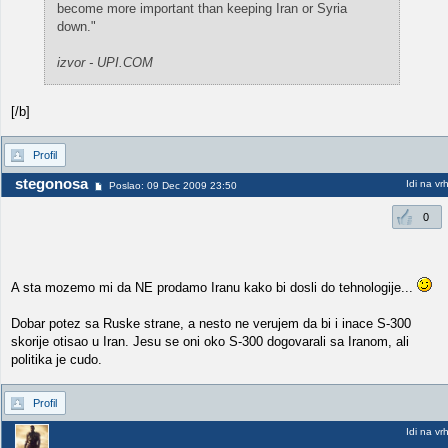
become more important than keeping Iran or Syria
down."
izvor - UPI.COM
[/b]
Profil
stegonosa
Idi na vr
Poslao: 09 Dec 2009 23:50
0
A sta mozemo mi da NE prodamo Iranu kako bi dosli do tehnologije...
Dobar potez sa Ruske strane, a nesto ne verujem da bi i inace S-300
skorije otisao u Iran. Jesu se oni oko S-300 dogovarali sa Iranom, ali
politika je cudo.
Profil
Idi na vr