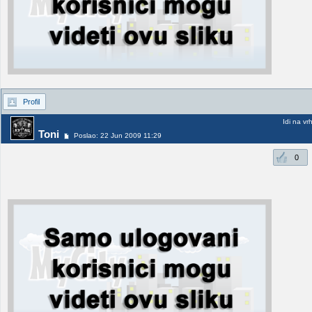
Profil
Idi na vr
Toni
Poslao: 22 Jun 2009 11:29
0