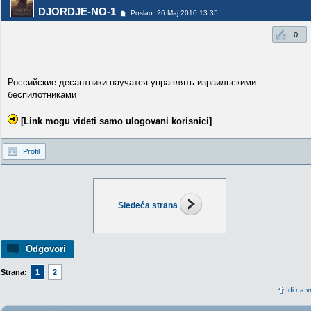
DJORDJE-NO-1
Poslao: 26 Maj 2010 13:35
0
Российские десантники научатся управлять израильскими
беспилотниками
[Link mogu videti samo ulogovani korisnici]
Profil
Sledeća strana
Odgovori
Strana:
1
2
Idi na v