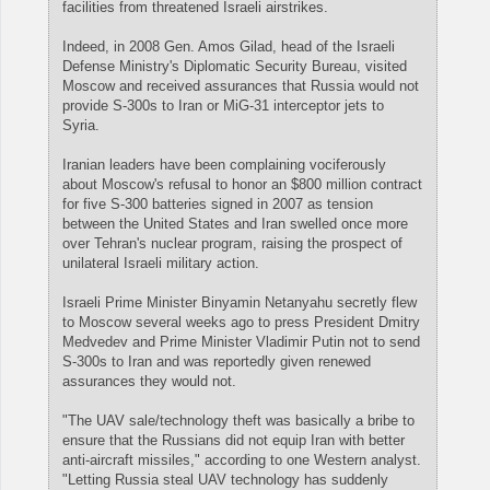
facilities from threatened Israeli airstrikes.
Indeed, in 2008 Gen. Amos Gilad, head of the Israeli
Defense Ministry's Diplomatic Security Bureau, visited
Moscow and received assurances that Russia would not
provide S-300s to Iran or MiG-31 interceptor jets to
Syria.
Iranian leaders have been complaining vociferously
about Moscow's refusal to honor an $800 million contract
for five S-300 batteries signed in 2007 as tension
between the United States and Iran swelled once more
over Tehran's nuclear program, raising the prospect of
unilateral Israeli military action.
Israeli Prime Minister Binyamin Netanyahu secretly flew
to Moscow several weeks ago to press President Dmitry
Medvedev and Prime Minister Vladimir Putin not to send
S-300s to Iran and was reportedly given renewed
assurances they would not.
"The UAV sale/technology theft was basically a bribe to
ensure that the Russians did not equip Iran with better
anti-aircraft missiles," according to one Western analyst.
"Letting Russia steal UAV technology has suddenly