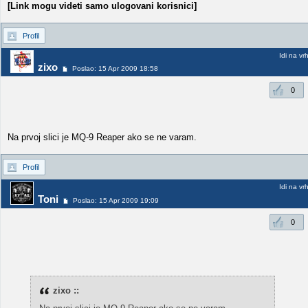
[Link mogu videti samo ulogovani korisnici]
Profil
Idi na vr
zixo
Poslao: 15 Apr 2009 18:58
0
Na prvoj slici je MQ-9 Reaper ako se ne varam.
Profil
Idi na vr
Toni
Poslao: 15 Apr 2009 19:09
0
zixo ::