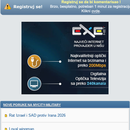
NOVE PORUKE NA MYCITY-MILITARY
Rat Izrael i SAD protiv Irana 2026
Loyal wingman