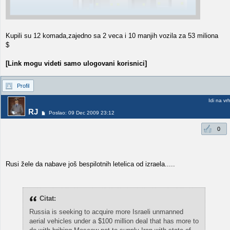
Kupili su 12 komada,zajedno sa 2 veca i 10 manjih vozila za 53 miliona
$
[Link mogu videti samo ulogovani korisnici]
Profil
Idi na vr
RJ
Poslao: 09 Dec 2009 23:12
0
Rusi žele da nabave još bespilotnih letelica od izraela.....
Citat:
Russia is seeking to acquire more Israeli unmanned
aerial vehicles under a $100 million deal that has more to