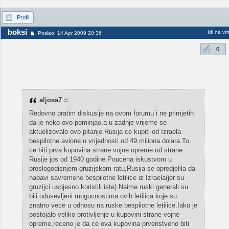
Profil
boksi
Idi na vr
Poslao: 14 Apr 2009 20:36
0
aljosa7 ::
Redovno pratim diskusije na ovom forumu i ne primjetih
da je neko ovo pominjao,a u zadnje vrijeme se
aktuelizovalo ovo pitanje.Rusija ce kupiti od Izraela
bespilotne avione u vrijednosti od 49 miliona dolara.To
ce biti prva kupovina strane vojne opreme od strane
Rusije jos od 1940 godine.Poucena iskustvom u
proslogodisnjem gruzijskom ratu,Rusija se opredjelila da
nabavi savremene bespilotne letilice iz Izraela(jer su
gruzijci uspjesno koristili iste).Naime ruski generali su
bili odusevljeni mogucnostima ovih letilica koje su
znatno vece u odnosu na ruske bespilotne letilice.Iako je
postojalo veliko protivljenje u kupovini strane vojne
opreme,receno je da ce ova kupovina prvenstveno biti