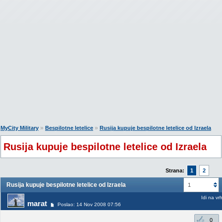
»
»
MyCity Military
Bespilotne letelice
Rusija kupuje bespilotne letelice od Izraela
Rusija kupuje bespilotne letelice od Izraela
Strana:
1
2
Rusija kupuje bespilotne letelice od Izraela
1
Idi na vr
marat
Poslao: 14 Nov 2008 07:56
0