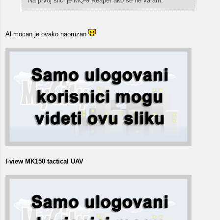
Na prvoj slici je MQ-9 Reaper ako se ne varam.
Al mocan je ovako naoruzan
I-view MK150 tactical UAV