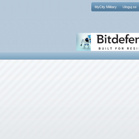
MyCity Military
Uloguj se