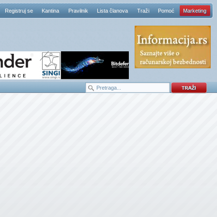
Registruj se
Kantina
Pravilnik
Lista članova
Traži
Pomoć
Marketing