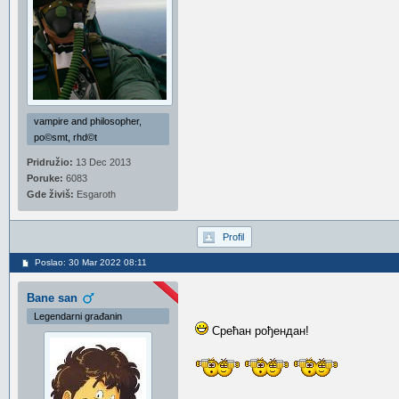
vampire and philosopher,
po©smt, rhd©t
Pridružio:
13 Dec 2013
Poruke:
6083
Gde živiš:
Esgaroth
Profil
Poslao: 30 Mar 2022 08:11
Bane san
Legendarni građanin
Срећан рођендан!