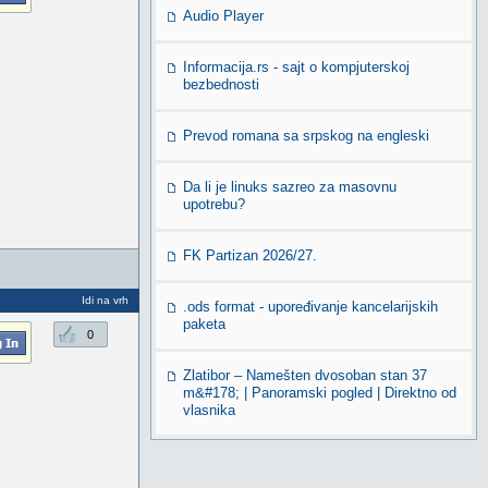
Audio Player
Informacija.rs - sajt o kompjuterskoj
bezbednosti
Prevod romana sa srpskog na engleski
Da li je linuks sazreo za masovnu
upotrebu?
FK Partizan 2026/27.
Idi na vrh
.ods format - upoređivanje kancelarijskih
paketa
0
Zlatibor – Namešten dvosoban stan 37
m&#178; | Panoramski pogled | Direktno od
vlasnika