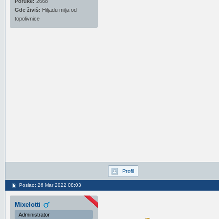
Poruke:
2668
Gde živiš:
Hiljadu milja od
topolivnice
Profil
Poslao: 26 Mar 2022 08:03
Mixelotti
Administrator