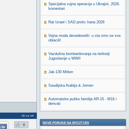
Specijalna vojna operacija u Ukrajini, 2026.
komentari
Rat Izrael i SAD protiv Irana 2026
Vojna moda devedesetih: u sta smo se sve
oblacili!
Vazdušna bombardovanja na teritoriji
Jugoslavije u WWII
Jak-130 Mitten
Saudijska Arabija & Jemen
Automatske puške familije AR-15 - M16 i
derivati
Idi na vrh
NOVE PORUKE NA MYCITY.RS
0