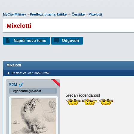
»
->
»
MyCity Military
Predlozi, pitanja, kritike
Čestitke
Mixelotti
Mixelotti
Napiši novu temu
Odgovori
Mixelotti
Poslao: 25 Mar 2022 22:50
S2M
Legendarni građanin
Srećan rođendanos!