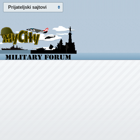
Prijateljski sajtovi