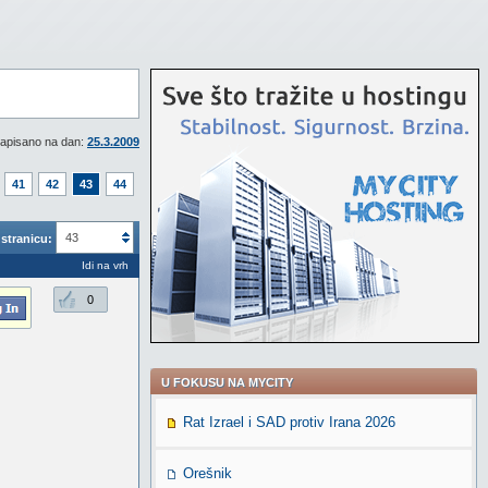
apisano na dan:
25.3.2009
41
42
43
44
43
stranicu:
Idi na vrh
0
U FOKUSU NA MYCITY
Rat Izrael i SAD protiv Irana 2026
Orešnik