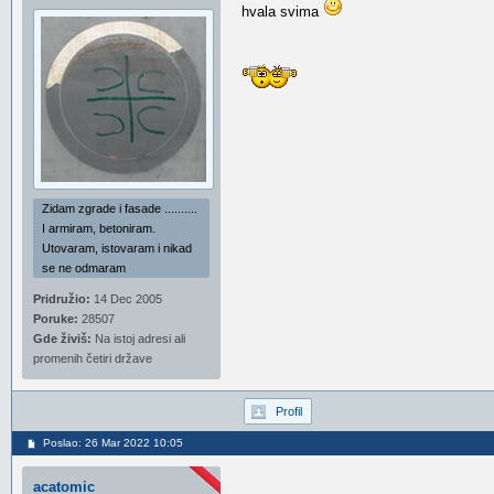
hvala svima
Zidam zgrade i fasade ..........
I armiram, betoniram.
Utovaram, istovaram i nikad
se ne odmaram
Pridružio:
14 Dec 2005
Poruke:
28507
Gde živiš:
Na istoj adresi ali
promenih četiri države
Profil
Poslao: 26 Mar 2022 10:05
acatomic