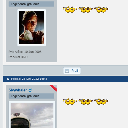
Legendarni građanin
Pridružio:
10 Jun 2008
Poruke:
4641
Profil
Poslao: 26 Mar 2022 15:46
Skywhaler
Legendarni građanin