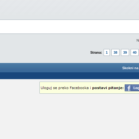
N
Strana:
1
38
39
40
Skokni na 