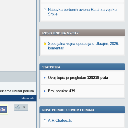
Nabavka borbenih aviona Rafal za vojsku
Srbije
IZDVOJENO NA MYCITY
Specijalna vojna operacija u Ukrajini, 2026.
komentari
STATISTIKA
Ovaj topic je pregledan
129218 puta
Broj poruka:
439
reklame unutar poruka.
Idi na vrh
0
NOVE PORUKE U OVOM FORUMU
A.R.Chafee.Jr.