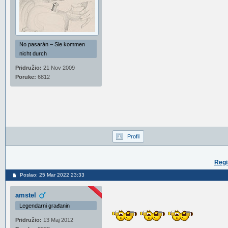
No pasarán – Sie kommen
nicht durch
Pridružio:
21 Nov 2009
Poruke:
6812
Profil
Regi
Poslao: 25 Mar 2022 23:33
amstel
Legendarni građanin
Pridružio:
13 Maj 2012