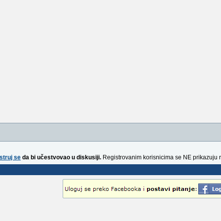
struj se
da bi učestvovao u diskusiji.
Registrovanim korisnicima se NE prikazuju 