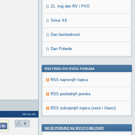
21. maj dan RV i PVO
Sirius XX
Dan bezbednosti
Dan Pobede
RSS FEED-OVI OVOG FORUMA
RSS najnovijih topica
RSS poslednjih poruka
RSS izdvojenjih topica (vesti i članci)
Idi na vrh
0
NOVE PORUKE NA MYCITY-MILITARY