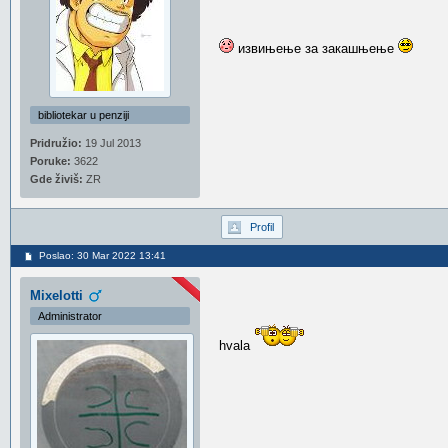
извињење за закашњење
bibliotekar u penziji
Pridružio:
19 Jul 2013
Poruke:
3622
Gde živiš:
ZR
Profil
Poslao: 30 Mar 2022 13:41
Mixelotti
Administrator
hvala