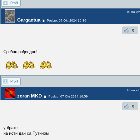
Profil
Idi na vr
Gargantua
Poslao: 07 Okt 2024 16:39
0
Срећан рођендан!
Profil
Idi na vr
zoran MKD
Poslao: 07 Okt 2024 16:59
0
у брате
на исти дан са Путином