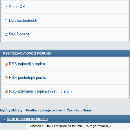
Sirius XX
Dan bezbednosti
Dan Pobede
RSS FEED-OVI OVOG FORUMA
RSS najnovijih topica
RSS poslednjih poruka
RSS izdvojenjih topica (vesti i članci)
»
->
»
MyCity Military
Predlozi, pitanja, kritike
Čestitke
Sirius
Ko je trenutno na forumu
Ukupno su
3452
korisnika na forumu :: 75 registrovanih, 7