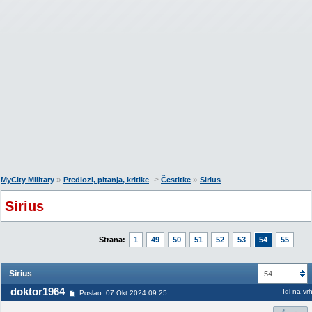
»
->
»
MyCity Military
Predlozi, pitanja, kritike
Čestitke
Sirius
Sirius
Strana:
1
49
50
51
52
53
54
55
Sirius
54
doktor1964
Idi na vr
Poslao: 07 Okt 2024 09:25