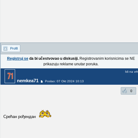
Profil
Registruj se
da bi učestvovao u diskusiji.
Registrovanim korisnicima se NE
prikazuju reklame unutar poruka.
Idi na vr
nemkea71
Poslao: 07 Okt 2024 10:13
0
Срећан рођендан