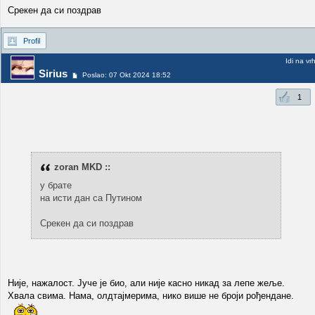
Срекен да си поздрав
Profil
Idi na vr
Sirius
Poslao: 07 Okt 2024 18:52
1
zoran MKD ::
у брате
на исти дан са Путином
Срекен да си поздрав
Није, нажалост. Јуче је био, али није касно никад за лепе жеље.
Хвала свима. Нама, олдтајмерима, нико више не броји рођендане.