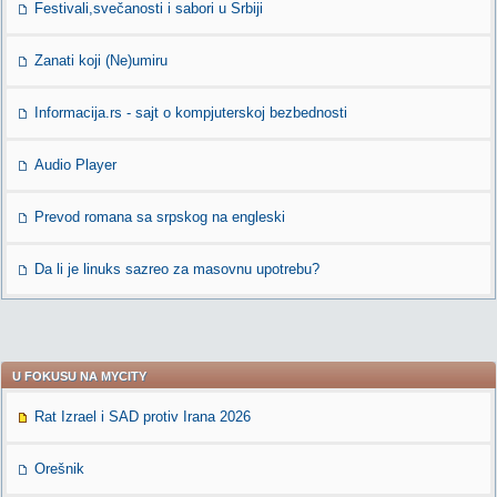
Festivali,svečanosti i sabori u Srbiji
Zanati koji (Ne)umiru
Informacija.rs - sajt o kompjuterskoj bezbednosti
Audio Player
Prevod romana sa srpskog na engleski
Da li je linuks sazreo za masovnu upotrebu?
U FOKUSU NA MYCITY
Rat Izrael i SAD protiv Irana 2026
Orešnik