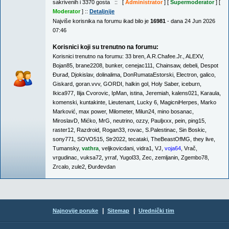
sakrivenih i 3370 gosta :: [
Administrator
] [
Supermoderator
] [
Moderator
] ::
Detaljnije
Najviše korisnika na forumu ikad bilo je
16981
- dana 24 Jun 2026
07:46
Korisnici koji su trenutno na forumu:
Korisnici trenutno na forumu:
33 bren
,
A.R.Chafee.Jr.
,
ALEXV
,
Bojan85
,
brane2208
,
bunker
,
cenejac111
,
Chainsaw
,
debeli
,
Despot
Đurađ
,
Djokislav
,
dolinalima
,
DonRumataEstorski
,
Electron
,
galico
,
Giskard
,
goran.vvv
,
GORDI
,
halkin gol
,
Holy Saber
,
iceburn
,
Ikica977
,
Ilija Cvorovic
,
IpMan
,
istina
,
Jeremiah
,
kalens021
,
Karaula
,
komenski
,
kuntakinte
,
Lieutenant
,
Lucky 6
,
MagicniHerpes
,
Marko
Marković
,
max power
,
Milometer
,
Milun24
,
mino bosanac
,
MiroslavD
,
Mićko
,
MrG
,
neutrino
,
ozzy
,
Pauljxxx
,
pein
,
ping15
,
raster12
,
Razdroid
,
Rogan33
,
rovac
,
S.Palestinac
,
Sin Boskic
,
sony771
,
SOVO515
,
Str2022
,
tecataki
,
TheBeastOfMG
,
they live
,
Tumansky
,
vathra
,
veljkovicdani
,
vidra1
,
VJ
,
voja64
,
Vrač
,
vrgudinac
,
vuksa72
,
yrraf
,
Yugol33
,
Zec
,
zemljanin
,
Zgembo78
,
Zrcalo
,
zule2
,
Đurđevdan
|
|
Najnovije poruke
Sitemap
Urednički tim