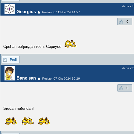
Idi na vr
Georgius
Poslao: 07 Okt 2024 14:57
0
Срећан рођендан госн. Сириусе
Profil
Idi na vr
Bane san
Poslao: 07 Okt 2024 16:26
0
Srećan rođendan!