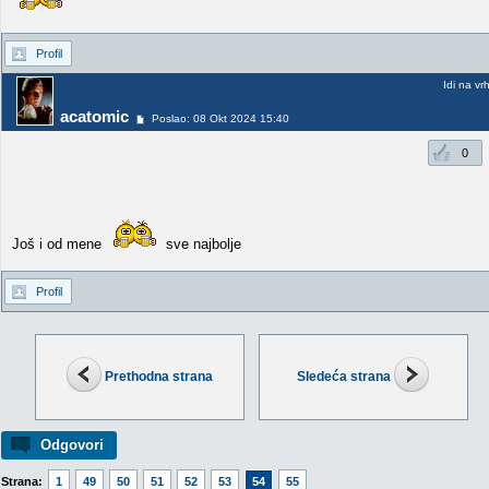
Profil
Idi na vr
acatomic
Poslao: 08 Okt 2024 15:40
0
Još i od mene
sve najbolje
Profil
Prethodna strana
Sledeća strana
Odgovori
Strana:
1
49
50
51
52
53
54
55