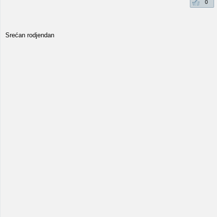
0
Srećan rodjendan