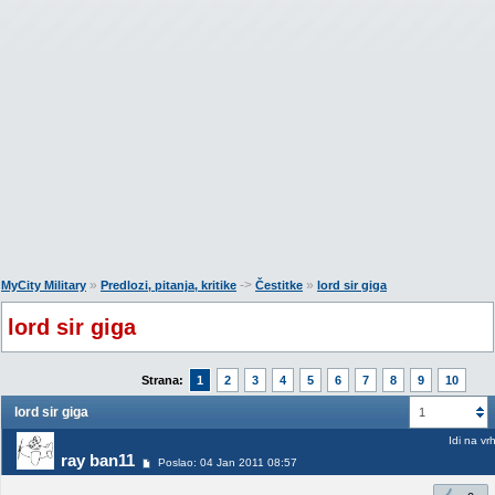
»
->
»
MyCity Military
Predlozi, pitanja, kritike
Čestitke
lord sir giga
lord sir giga
Strana:
1
2
3
4
5
6
7
8
9
10
lord sir giga
1
Idi na vr
ray ban11
Poslao: 04 Jan 2011 08:57