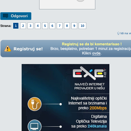
Odgovori
Strana:
1
2
3
4
5
6
7
8
9
10
Idi na v