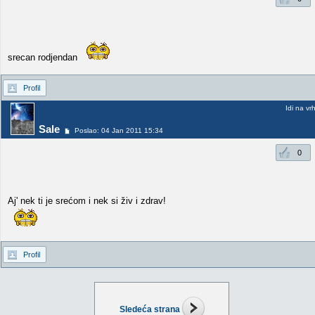
srecan rodjendan
Profil
Idi na vr
Sale
Poslao: 04 Jan 2011 15:34
0
Aj' nek ti je srećom i nek si živ i zdrav!
Profil
Sledeća strana