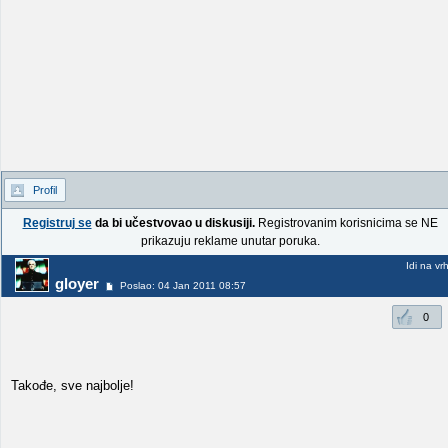
Profil
Registruj se
da bi učestvovao u diskusiji.
Registrovanim korisnicima se NE
prikazuju reklame unutar poruka.
Idi na vr
gloyer
Poslao: 04 Jan 2011 08:57
0
Takođe, sve najbolje!