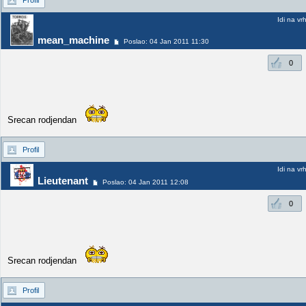
Profil
Idi na vr
mean_machine
Poslao: 04 Jan 2011 11:30
0
Srecan rodjendan
Profil
Idi na vr
Lieutenant
Poslao: 04 Jan 2011 12:08
0
Srecan rodjendan
Profil