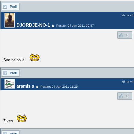
Profil
Idi na vr
DJORDJE-NO-1
Poslao: 04 Jan 2011 09:57
0
Sve najbolje!
Profil
Idi na vr
aramis s
Poslao: 04 Jan 2011 11:25
0
Živeo