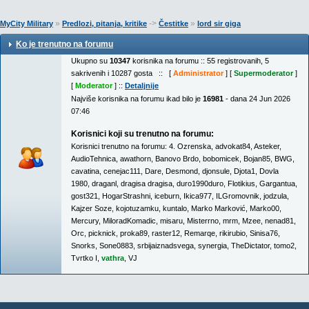
»
->
»
MyCity Military
Predlozi, pitanja, kritike
Čestitke
lord sir giga
Ko je trenutno na forumu
Ukupno su
10347
korisnika na forumu :: 55 registrovanih, 5
sakrivenih i 10287 gosta :: [
Administrator
] [
Supermoderator
]
[
Moderator
] ::
Detaljnije
Najviše korisnika na forumu ikad bilo je
16981
- dana 24 Jun 2026
07:46
Korisnici koji su trenutno na forumu:
Korisnici trenutno na forumu:
4. Ozrenska
,
advokat84
,
Asteker
,
AudioTehnica
,
awathorn
,
Banovo Brdo
,
bobomicek
,
Bojan85
,
BWG
,
cavatina
,
cenejac111
,
Dare
,
Desmond
,
djonsule
,
Djota1
,
Dovla
1980
,
draganl
,
dragisa dragisa
,
duro1990duro
,
Flotikius
,
Gargantua
,
gost321
,
HogarStrashni
,
iceburn
,
Ikica977
,
ILGromovnik
,
jodzula
,
Kajzer Soze
,
kojotuzamku
,
kuntalo
,
Marko Marković
,
Marko00
,
Mercury
,
MiloradKomadic
,
misaru
,
Misterrno
,
mrm
,
Mzee
,
nenad81
,
Orc
,
picknick
,
proka89
,
raster12
,
Remarqe
,
rikirubio
,
Sinisa76
,
Snorks
,
Sone0883
,
srbijaiznadsvega
,
synergia
,
TheDictator
,
tomo2
,
Tvrtko I
,
vathra
,
VJ