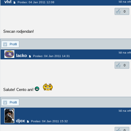
vlvl
Idi na vr
Poslao: 04 Jan 2011 12:08
0
Srecan rodjendan!
Profil
Idi na vr
lacko
Poslao: 04 Jan 2011 14:31
0
Salute! Cento ani!
Profil
Idi na vr
djox
Poslao: 04 Jan 2011 15:32
0