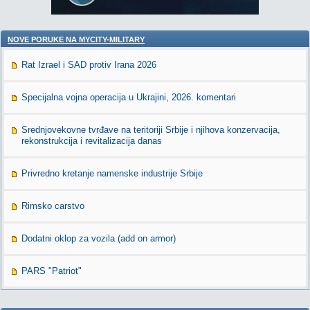
NOVE PORUKE NA MYCITY-MILITARY
Rat Izrael i SAD protiv Irana 2026
Specijalna vojna operacija u Ukrajini, 2026. komentari
Srednjovekovne tvrđave na teritoriji Srbije i njihova konzervacija,
rekonstrukcija i revitalizacija danas
Privredno kretanje namenske industrije Srbije
Rimsko carstvo
Dodatni oklop za vozila (add on armor)
PARS "Patriot"