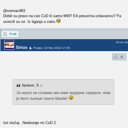
@sremac983
Dobili su pravo na ceo CoD ili samo MW? EA preuzima izdavastvo? Pa
usrecili su se. Iz tiganja u vatru
Profil
Idi na vr
Sirius
Poslao: 10 Nov 2012 17:35
0
fantom_S ::
Ја нешто не готивим ове нове модерне серијале, ипак
је било љепше газити Швабе!
Isti slučaj...Nedostaje mi CoD 2.