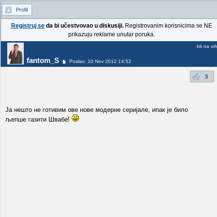
Profil
Registruj se
da bi učestvovao u diskusiji.
Registrovanim korisnicima se NE
prikazuju reklame unutar poruka.
Idi na vr
fantom_S
Poslao: 10 Nov 2012 14:52
3
Ја нешто не готивим ове нове модерне серијале, ипак је било
љепше газити Швабе!