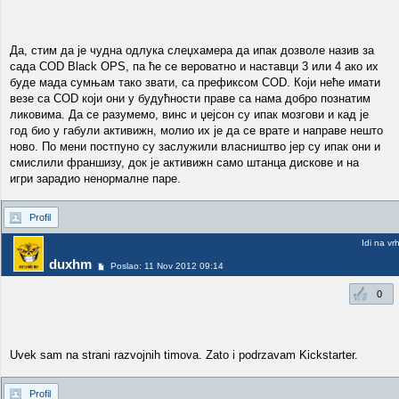
Да, стим да је чудна одлука слеџхамера да ипак дозволе назив за
сада COD Black OPS, па ће се вероватно и наставци 3 или 4 ако их
буде мада сумњам тако звати, са префиксом COD. Који неће имати
везе са COD који они у будућности праве са нама добро познатим
ликовима. Да се разумемо, винс и џејсон су ипак мозгови и кад је
год био у габули активижн, молио их је да се врате и направе нешто
ново. По мени постпуно су заслужили власништво јер су ипак они и
смислили франшизу, док је активижн само штанца дискове и на
игри зарадио ненормалне паре.
Profil
Idi na vr
duxhm
Poslao: 11 Nov 2012 09:14
0
Uvek sam na strani razvojnih timova. Zato i podrzavam Kickstarter.
Profil