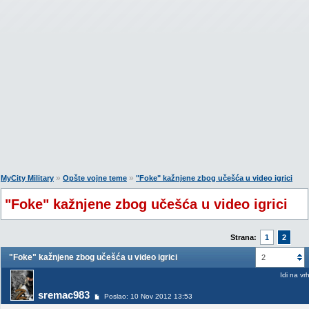
»
»
MyCity Military
Opšte vojne teme
"Foke" kažnjene zbog učešća u video igrici
"Foke" kažnjene zbog učešća u video igrici
Strana:
1
2
"Foke" kažnjene zbog učešća u video igrici
2
Idi na vr
sremac983
Poslao: 10 Nov 2012 13:53