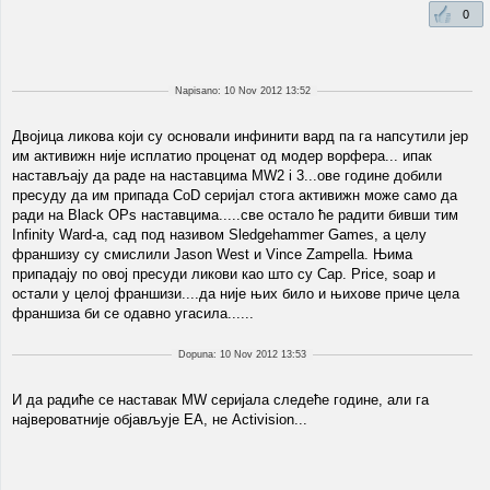
0
Napisano: 10 Nov 2012 13:52
Двојица ликова који су основали инфинити вард па га напсутили јер
им активижн није исплатио проценат од модер ворфера... ипак
настављају да раде на наставцима MW2 i 3...ове године добили
пресуду да им припада CoD серијал стога активижн може само да
ради на Black OPs наставцима.....све остало ће радити бивши тим
Infinity Ward-a, сад под називом Sledgehammer Games, а целу
франшизу су смислили Jason West и Vince Zampella. Њима
припадају по овој пресуди ликови као што су Cap. Price, soap и
остали у целој франшизи....да није њих било и њихове приче цела
франшиза би се одавно угасила......
Dopuna: 10 Nov 2012 13:53
И да радиће се наставак MW серијала следеће године, али га
највероватније објављује ЕА, не Activision...