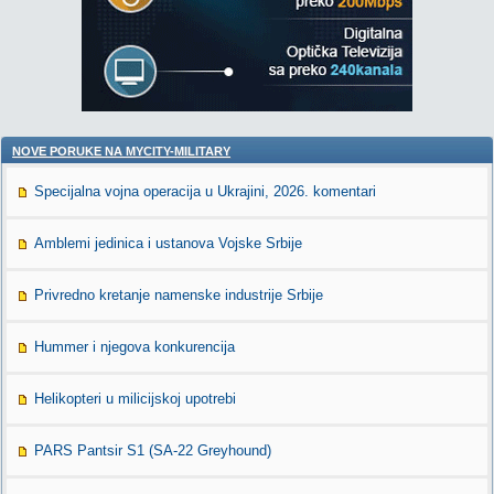
NOVE PORUKE NA MYCITY-MILITARY
Specijalna vojna operacija u Ukrajini, 2026. komentari
Amblemi jedinica i ustanova Vojske Srbije
Privredno kretanje namenske industrije Srbije
Hummer i njegova konkurencija
Helikopteri u milicijskoj upotrebi
PARS Pantsir S1 (SA-22 Greyhound)