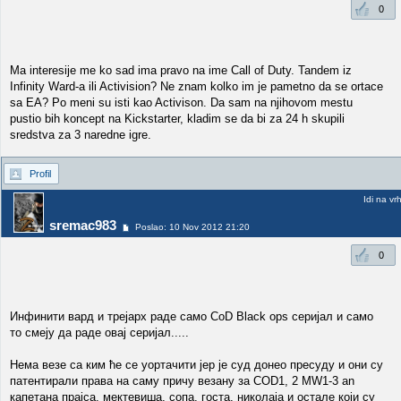
0
Ma interesije me ko sad ima pravo na ime Call of Duty. Tandem iz
Infinity Ward-a ili Activision? Ne znam kolko im je pametno da se ortace
sa EA? Po meni su isti kao Activison. Da sam na njihovom mestu
pustio bih koncept na Kickstarter, kladim se da bi za 24 h skupili
sredstva za 3 naredne igre.
Profil
Idi na vr
sremac983
Poslao: 10 Nov 2012 21:20
0
Инфинити вард и трејарх раде само CoD Black ops серијал и само
то смеју да раде овај серијал.....
Нема везе са ким ће се уортачити јер је суд донео пресуду и они су
патентирали права на саму причу везану за COD1, 2 MW1-3 an
капетана прајса, мектевиша, сопа, госта, николаја и остале који су