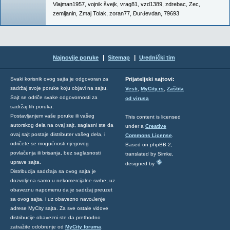
Vlajman1957
,
vojnik švejk
,
vrag81
,
vzd1389
,
zdrebac
,
Zec
,
zemljanin
,
Zmaj Tolak
,
zoran77
,
Đurđevdan
,
79693
|
|
Najnovije poruke
Sitemap
Urednički tim
Svaki korisnik ovog sajta je odgovoran za
Prijateljski sajtovi:
,
,
sadržaj svoje poruke koju objavi na sajtu.
Vesti
MyCity.rs
Zaštita
Sajt se odriče svake odgovornosti za
od virusa
sadržaj tih poruka.
Postavljanjem vaše poruke ili vašeg
This content is licensed
autorskog dela na ovaj sajt, saglasni ste da
under a
Creative
ovaj sajt postaje distributer vašeg dela, i
Commons License
.
odričete se mogućnosti njegovog
Based on phpBB 2,
povlačenja ili brisanja, bez saglasnosti
translated by Simke,
uprave sajta.
designed by
Distribucija sadržaja sa ovog sajta je
dozvoljena samo u nekomercijalne svrhe, uz
obaveznu napomenu da je sadržaj preuzet
sa ovog sajta, i uz obavezno navođenje
adrese MyCity sajta. Za sve ostale vidove
distribucije obavezni ste da prethodno
zatražite odobrenje od
MyCity foruma
.