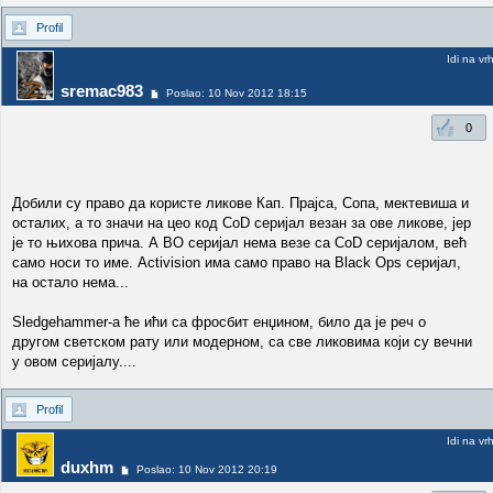
Profil
Idi na vr
sremac983
Poslao: 10 Nov 2012 18:15
0
Добили су право да користе ликове Кап. Прајса, Сопа, мектевиша и
осталих, а то значи на цео код CoD серијал везан за ове ликове, јер
је то њихова прича. А BO серијал нема везе са CoD серијалом, већ
само носи то име. Activision има само право на Black Ops серијал,
на остало нема...
Sledgehammer-a ће ићи са фросбит енџином, било да је реч о
другом светском рату или модерном, са све ликовима који су вечни
у овом серијалу....
Profil
Idi na vr
duxhm
Poslao: 10 Nov 2012 20:19