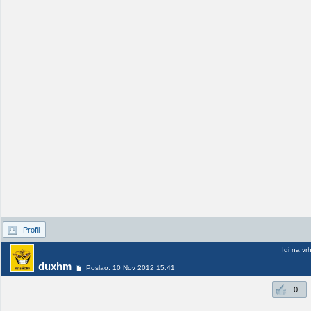
Profil
Idi na vr
duxhm
Poslao: 10 Nov 2012 15:41
0