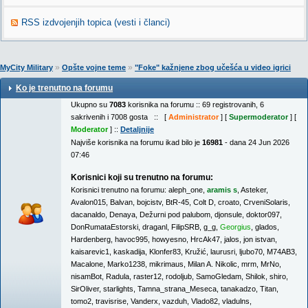
RSS izdvojenjih topica (vesti i članci)
»
»
MyCity Military
Opšte vojne teme
"Foke" kažnjene zbog učešća u video igrici
Ko je trenutno na forumu
Ukupno su
7083
korisnika na forumu :: 69 registrovanih, 6
sakrivenih i 7008 gosta :: [
Administrator
] [
Supermoderator
] [
Moderator
] ::
Detaljnije
Najviše korisnika na forumu ikad bilo je
16981
- dana 24 Jun 2026
07:46
Korisnici koji su trenutno na forumu:
Korisnici trenutno na forumu:
aleph_one
,
aramis s
,
Asteker
,
Avalon015
,
Balvan
,
bojcistv
,
BtR-45
,
Colt D
,
croato
,
CrveniSolaris
,
dacanaldo
,
Denaya
,
Dežurni pod palubom
,
djonsule
,
doktor097
,
DonRumataEstorski
,
draganl
,
FilipSRB
,
g_g
,
Georgius
,
glados
,
Hardenberg
,
havoc995
,
howyesno
,
HrcAk47
,
jalos
,
jon istvan
,
kaisarevic1
,
kaskadija
,
Klonfer83
,
Kružić
,
laurusri
,
ljubo70
,
M74AB3
,
Macalone
,
Marko1238
,
mikrimaus
,
Milan A. Nikolic
,
mrm
,
MrNo
,
nisamBot
,
Radula
,
raster12
,
rodoljub
,
SamoGledam
,
Shilok
,
shiro
,
SirOliver
,
starlights
,
Tamna_strana_Meseca
,
tanakadzo
,
Titan
,
tomo2
,
travisrise
,
Vanderx
,
vazduh
,
Vlado82
,
vladulns
,