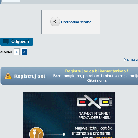
Prethodna strana
Odgovori
Strana:
1
2
Idi na v