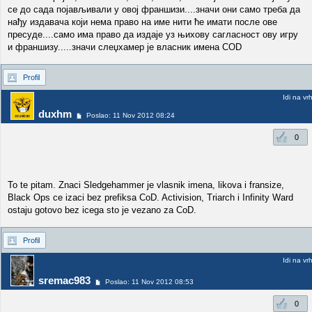
се до сада појављивали у овој франшизи....значи они само треба да
нађу издавача који нема право на име нити ће имати после ове
пресуде....само има право да издаје уз њихову сагласност ову игру
и франшизу.....значи слеџхамер је власник имена COD
Profil
Idi na vr
duxhm
Poslao: 11 Nov 2012 08:24
0
To te pitam. Znaci Sledgehammer je vlasnik imena, likova i fransize,
Black Ops ce izaci bez prefiksa CoD. Activision, Triarch i Infinity Ward
ostaju gotovo bez icega sto je vezano za CoD.
Profil
Idi na vr
sremac983
Poslao: 11 Nov 2012 08:53
0