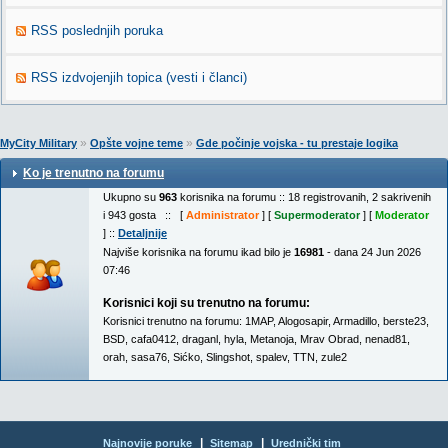
RSS poslednjih poruka
RSS izdvojenjih topica (vesti i članci)
»
»
MyCity Military
Opšte vojne teme
Gde počinje vojska - tu prestaje logika
Ko je trenutno na forumu
Ukupno su
963
korisnika na forumu :: 18 registrovanih, 2 sakrivenih
i 943 gosta :: [
Administrator
] [
Supermoderator
] [
Moderator
] ::
Detaljnije
Najviše korisnika na forumu ikad bilo je
16981
- dana 24 Jun 2026
07:46
Korisnici koji su trenutno na forumu:
Korisnici trenutno na forumu:
1MAP
,
Alogosapir
,
Armadillo
,
berste23
,
BSD
,
cafa0412
,
draganl
,
hyla
,
Metanoja
,
Mrav Obrad
,
nenad81
,
orah
,
sasa76
,
Sićko
,
Slingshot
,
spalev
,
TTN
,
zule2
|
|
Najnovije poruke
Sitemap
Urednički tim