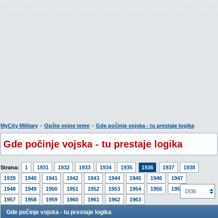
»
»
MyCity Military
Opšte vojne teme
Gde počinje vojska - tu prestaje logika
Gde počinje vojska - tu prestaje logika
Strana:
1
1931
1932
1933
1934
1935
1936
1937
1938
1939
1940
1941
1942
1943
1944
1945
1946
1947
1948
1949
1950
1951
1952
1953
1954
1955
1956
1936
1957
1958
1959
1960
1961
1962
1963
Gde počinje vojska - tu prestaje logika