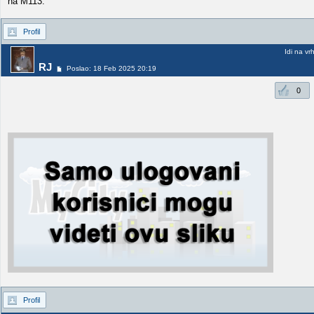
na M113.
Profil
Idi na vr
RJ
Poslao: 18 Feb 2025 20:19
0
Profil