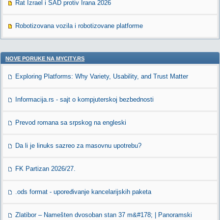
Rat Izrael i SAD protiv Irana 2026
Robotizovana vozila i robotizovane platforme
NOVE PORUKE NA MYCITY.RS
Exploring Platforms: Why Variety, Usability, and Trust Matter
Informacija.rs - sajt o kompjuterskoj bezbednosti
Prevod romana sa srpskog na engleski
Da li je linuks sazreo za masovnu upotrebu?
FK Partizan 2026/27.
.ods format - upoređivanje kancelarijskih paketa
Zlatibor – Namešten dvosoban stan 37 m&#178; | Panoramski