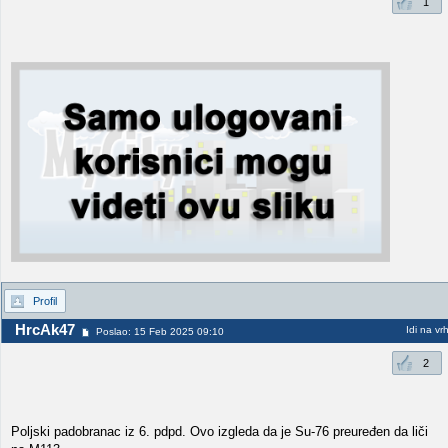
1
Profil
HrcAk47
Idi na vr
Poslao: 15 Feb 2025 09:10
2
Poljski padobranac iz 6. pdpd. Ovo izgleda da je Su-76 preuređen da liči