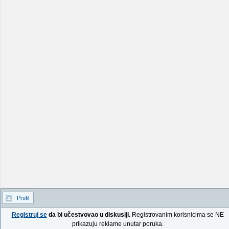
Profil
Registruj se
da bi učestvovao u diskusiji.
Registrovanim korisnicima se NE
prikazuju reklame unutar poruka.