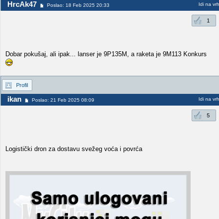
HrcAk47
Idi na vr
Poslao: 18 Feb 2025 20:33
1
Dobar pokušaj, ali ipak... lanser je 9P135M, a raketa je 9M113 Konkurs
Profil
ikan
Idi na vr
Poslao: 21 Feb 2025 08:09
5
Logistički dron za dostavu svežeg voća i povrća