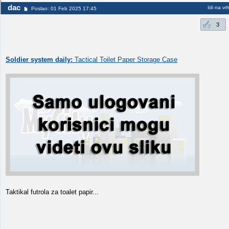
dac
Idi na vr
Poslao: 01 Feb 2025 17:45
3
Soldier system daily:
Tactical Toilet Paper Storage Case
Taktikal futrola za toalet papir...