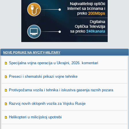
NOVE PORUKE NA MYCITY-MILITARY
Specijalna vojna operacija u Ukrajini, 2026. komentari
Preseci i shematski prikazi vojne tehnike
Protivpožarna vozila i tehnika i iskustva gasenja raznih pozara
Razvoj novih oklopnih vozila za Vojsku Rusije
Helikopteri u milicijskoj upotrebi