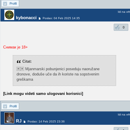
Profil
Idi na vr
kybonacci
Poslao: 04 Feb 2025 14:35
0
Снимак је 18+
Citat:
🇲🇲 Mjanmarski pobunjenici poseduju naoružane
dronove, doduše uče da ih koriste na sopstvenim
greškama
[Link mogu videti samo ulogovani korisnici]
Profil
Idi na vr
RJ
Poslao: 14 Feb 2025 23:36