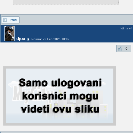
Profil
Idi na vr
djox
Poslao: 22 Feb 2025 10:09
0