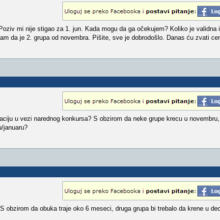
Poziv mi nije stigao za 1. jun. Kada mogu da ga očekujem? Koliko je validna 
 sam da je 2. grupa od novembra. Pišite, sve je dobrodošlo. Danas ću zvati cen
rmaciju u vezi narednog konkursa? S obzirom da neke grupe krecu u novembru,
/januaru?
 S obzirom da obuka traje oko 6 meseci, druga grupa bi trebalo da krene u de