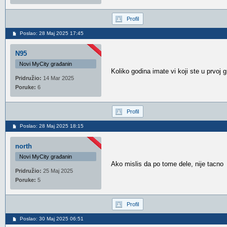
Profil
Poslao: 28 Maj 2025 17:45
N95
Novi MyCity građanin
Koliko godina imate vi koji ste u prvoj g
Pridružio:
14 Mar 2025
Poruke:
6
Profil
Poslao: 28 Maj 2025 18:15
north
Novi MyCity građanin
Ako mislis da po tome dele, nije tacno
Pridružio:
25 Maj 2025
Poruke:
5
Profil
Poslao: 30 Maj 2025 06:51