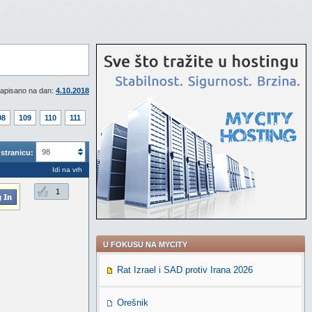
apisano na dan:
4.10.2018
08
109
110
111
98
stranicu:
Idi na vrh
1
U FOKUSU NA MYCITY
Rat Izrael i SAD protiv Irana 2026
Orešnik