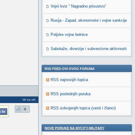
Vojni kviz '' Nagradno prisustvo''
Rusija - Zapad, ekonomske i vojne sankcije
Poljske vojne bolnice
Sabotaže, diverzije i subverzivne aktivnosti
RSS FEED-OVI OVOG FORUMA
RSS najnovijih topica
RSS poslednjih poruka
Idi na vrh
RSS izdvojenjih topica (vesti i članci)
0
NOVE PORUKE NA MYCITY-MILITARY