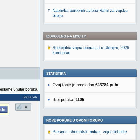
Nabavka borbenih aviona Rafal za vojsku
Srbije
IZDVOJENO NA MYCITY
Specijalna vojna operacija u Ukrajini, 2026.
komentari
STATISTIKA
Ovaj topic je pregledan
643784 puta
reklame unutar poruka.
Idi na vrh
Broj poruka:
1106
0
NOVE PORUKE U OVOM FORUMU
Preseci i shematski prikazi vojne tehnike