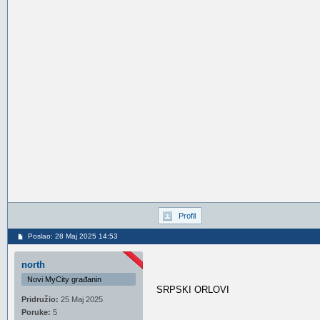
Profil
Poslao: 28 Maj 2025 14:53
north
Novi MyCity građanin
SRPSKI ORLOVI
Pridružio:
25 Maj 2025
Poruke:
5