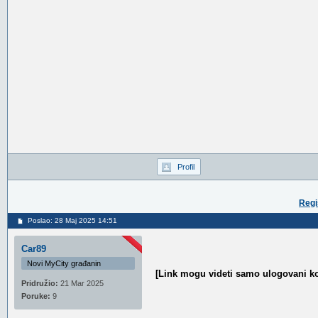
Profil
Regi
Poslao: 28 Maj 2025 14:51
Car89
Novi MyCity građanin
[Link mogu videti samo ulogovani ko
Pridružio:
21 Mar 2025
Poruke:
9