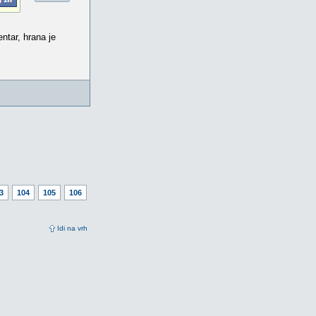
ntar, hrana je
3
104
105
106
Idi na vrh