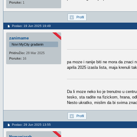
Poruke:
1
Profil
Poslao: 19 Jun 2025 19:49
zanimame
Novi MyCity građanin
Pridružio:
28 Mar 2025
Poruke:
16
pa moze i ranije biti ne mora da znaci 
aprila 2025 izasla lista, maja krenuli 
Da li moze neko ko je trenutno u centr
tesko, sta radite na fizickom, hrana, odla
Nesto ukratko, mislim da bi svima znaci
Profil
Poslao: 29 Jun 2025 13:55
Nemanjasrb