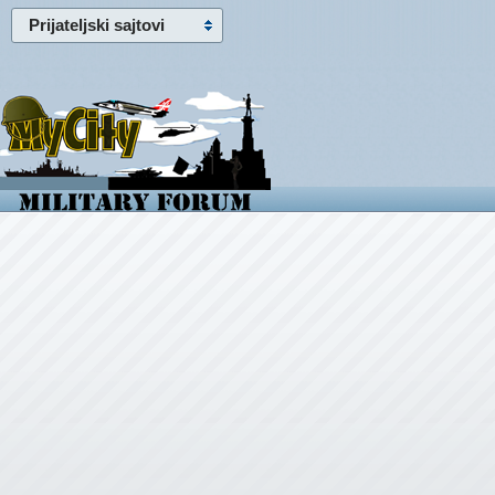
Prijateljski sajtovi