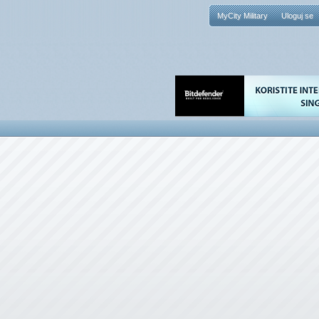
MyCity Military
Uloguj se