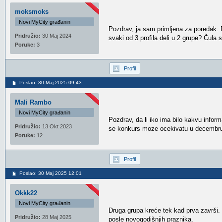
moksmoks
Novi MyCity građanin
Pozdrav, ja sam primljena za poredak. 
Pridružio:
30 Maj 2024
svaki od 3 profila deli u 2 grupe? Čula
Poruke:
3
Profil
Poslao: 30 Maj 2025 09:43
Mali Rambo
Novi MyCity građanin
Pozdrav, da li iko ima bilo kakvu info
Pridružio:
13 Okt 2023
se konkurs moze ocekivatu u decembru
Poruke:
12
Profil
Poslao: 30 Maj 2025 12:01
Okkk22
Novi MyCity građanin
Druga grupa kreće tek kad prva završi.
Pridružio:
28 Maj 2025
posle novogodišnjih praznika.