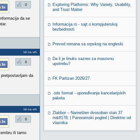
Exploring Platforms: Why Variety, Usability,
0
and Trust Matter
informacija da se
tar.
Informacija.rs - sajt o kompjuterskoj
bezbednosti
Prevod romana sa srpskog na engleski
Idi na vrh
Da li je linuks sazreo za masovnu
0
upotrebu?
 pretpostavljam da
FK Partizan 2026/27.
.ods format - upoređivanje kancelarijskih
paketa
Idi na vrh
Zlatibor – Namešten dvosoban stan 37
m&#178; | Panoramski pogled | Direktno od
0
vlasnika
cembru ili tamo