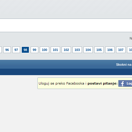
N
96
97
98
99
100
101
102
103
104
105
106
107
1
Skokni na 