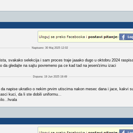
Napisano: 30 Maj 2025 12:02
nista, svakako selekcija i sam proces traje jaaako dugo u oktobru 2024 raspis
tako da gledajte na sajtu povremeno pa ce kad tad na jesen/zimu izaci
Dopuna: 19 Jun 2025 19:49
u da napise ukratko o nekim prvim utiscima nakon mesec dana i jace, kakvi su 
sci kuci, da li ste dobili uniformu...
lo...hvala