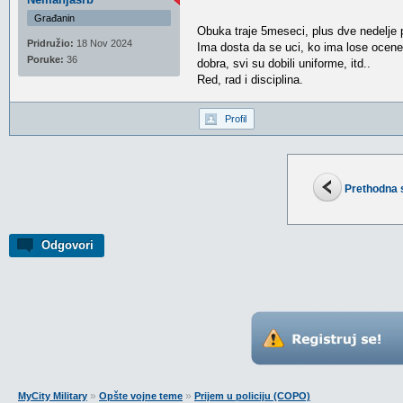
Građanin
Obuka traje 5meseci, plus dve nedelje 
Pridružio:
18 Nov 2024
Ima dosta da se uci, ko ima lose ocene n
Poruke:
36
dobra, svi su dobili uniforme, itd..
Red, rad i disciplina.
Profil
Prethodna 
Odgovori
»
»
MyCity Military
Opšte vojne teme
Prijem u policiju (COPO)