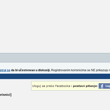
struj se
da bi učestvovao u diskusiji.
Registrovanim korisnicima se NE prikazuju 
risnici]