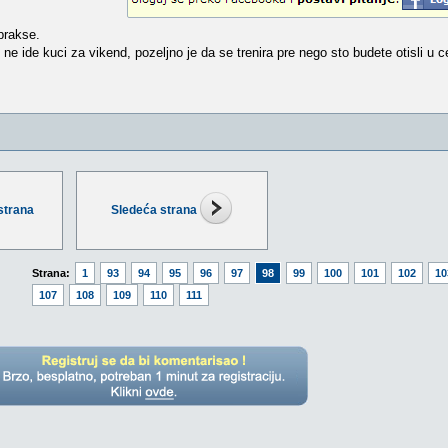
prakse.
e ide kuci za vikend, pozeljno je da se trenira pre nego sto budete otisli u ce
strana
Sledeća strana
Strana:
1
93
94
95
96
97
98
99
100
101
102
10
107
108
109
110
111