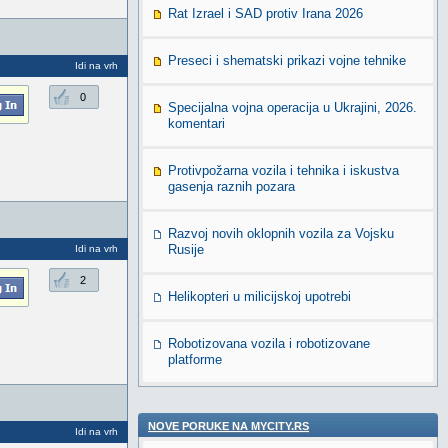
Rat Izrael i SAD protiv Irana 2026
Preseci i shematski prikazi vojne tehnike
Idi na vrh
0
Specijalna vojna operacija u Ukrajini, 2026.
komentari
Protivpožarna vozila i tehnika i iskustva
gasenja raznih pozara
Razvoj novih oklopnih vozila za Vojsku
Rusije
Idi na vrh
2
Helikopteri u milicijskoj upotrebi
Robotizovana vozila i robotizovane
platforme
NOVE PORUKE NA MYCITY.RS
Idi na vrh