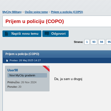
»
»
MyCity Military
Opšte vojne teme
Prijem u policiju (COPO)
Prijem u policiju (COPO)
Napiši novu temu
Odgovori
Strana:
1
93
94
95
Prijem u policiju (COPO)
Poslao: 26 Maj 2025 14:27
User98
Novi MyCity građanin
Da, ja sam u drugoj
Pridružio:
26 Nov 2024
Poruke:
20