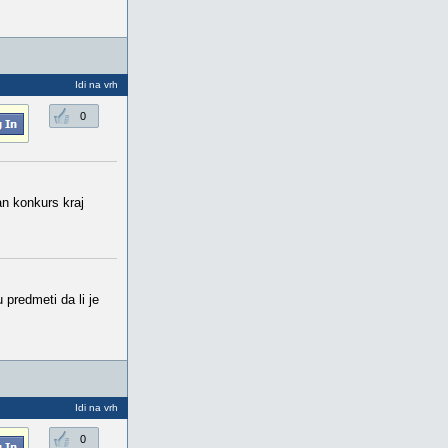
Idi na vrh
0
an konkurs kraj
predmeti da li je
Idi na vrh
0