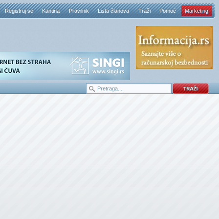
Registruj se
Kantina
Pravilnik
Lista članova
Traži
Pomoć
Marketing