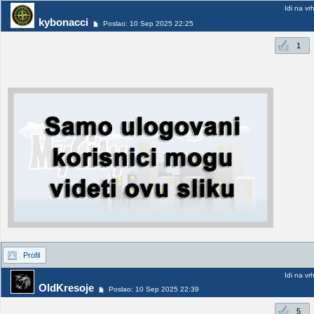
Idi na vr
kybonacci
Poslao: 10 Sep 2025 22:25
1
Profil
Idi na vr
OldKresoje
Poslao: 10 Sep 2025 22:39
5