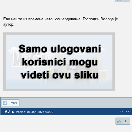
Ево нешто из времена нато бомбардовања. Господин Волођа је
аутор.
Profil
VJ
Idi na vr
Poslao: 01 Jan 2026 04:30
1