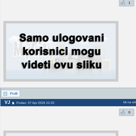
1
Profil
VJ
Idi na vr
Poslao: 07 Apr 2026 22:20
0