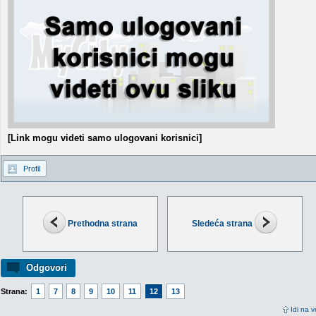
[Link mogu videti samo ulogovani korisnici]
Profil
Prethodna strana
Sledeća strana
Odgovori
Strana:
1
7
8
9
10
11
12
13
Idi na v