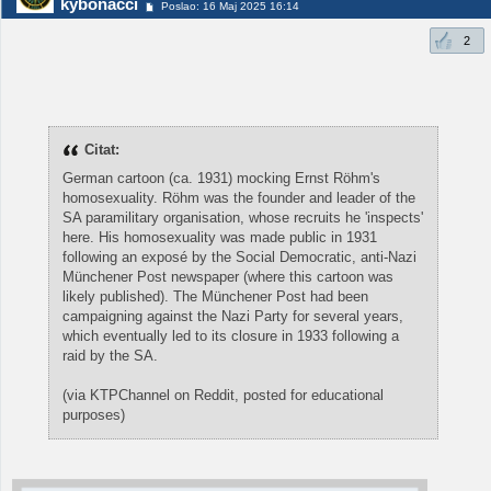
kybonacci
Poslao: 16 Maj 2025 16:14
2
Citat:
German cartoon (ca. 1931) mocking Ernst Röhm's
homosexuality. Röhm was the founder and leader of the
SA paramilitary organisation, whose recruits he 'inspects'
here. His homosexuality was made public in 1931
following an exposé by the Social Democratic, anti-Nazi
Münchener Post newspaper (where this cartoon was
likely published). The Münchener Post had been
campaigning against the Nazi Party for several years,
which eventually led to its closure in 1933 following a
raid by the SA.
(via KTPChannel on Reddit, posted for educational
purposes)