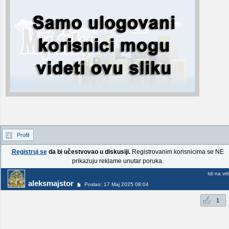
Profil
Registruj se
da bi učestvovao u diskusiji.
Registrovanim korisnicima se NE
prikazuju reklame unutar poruka.
Idi na vr
aleksmajstor
Poslao: 17 Maj 2025 08:04
1