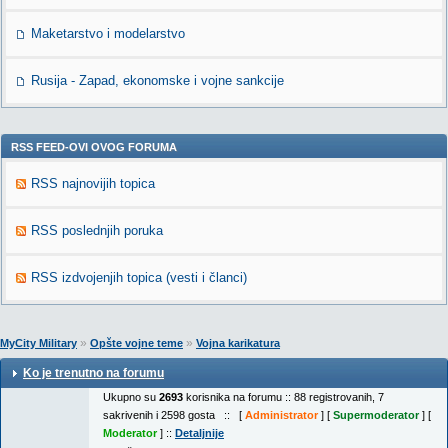
Maketarstvo i modelarstvo
Rusija - Zapad, ekonomske i vojne sankcije
RSS FEED-OVI OVOG FORUMA
RSS najnovijih topica
RSS poslednjih poruka
RSS izdvojenjih topica (vesti i članci)
»
»
MyCity Military
Opšte vojne teme
Vojna karikatura
Ko je trenutno na forumu
Ukupno su
2693
korisnika na forumu :: 88 registrovanih, 7
sakrivenih i 2598 gosta :: [
Administrator
] [
Supermoderator
] [
Moderator
] ::
Detaljnije