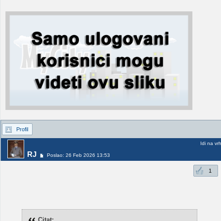
Profil
Idi na vr
RJ
Poslao: 26 Feb 2026 13:53
1
Citat: