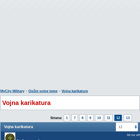
»
»
MyCity Military
Opšte vojne teme
Vojna karikatura
Vojna karikatura
Strana:
1
7
8
9
10
11
12
13
Vojna karikatura
12
Idi na vr