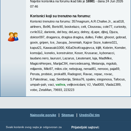
Najviše korisnika na forumu ikad bilo je
16981
- dana 24 Jun 2026
07:46
Korisnici koji su trenutno na forumu:
Korisnici trenutno na forumu:
357magnum
,
A.R.Chafee.Jr.
,
aca018
,
airliners
,
Bo96
,
Boris90
,
boskelazo
,
celt
,
Clouseau
,
cole77
,
curiosity
,
cvrle312
,
darionis
,
del boy
,
deLacy
,
delrey
,
dj.ape
,
djboj
,
Djuza
,
doktor097
,
draganca
,
dragisa dragisa
,
dulleo
,
Feller
,
ghoost
,
gobrad
,
goxin
,
gripen
,
Ice
,
Jaxupa
,
Jeremiah
,
Kajzer Soze
,
kalens021
,
kaput21
,
Kawasaki1000
,
KišaOkoKragujevca
,
kljift
,
Kobrim
,
Komder
,
komsija1
,
koneks
,
konstruktor
,
Koser
,
Krusarac
,
kybonacci
,
laudano.nero
,
laurusri
,
Lazarus
,
Lieutenant
,
luja
,
MadMike
,
MagicniHerpes
,
MarijaC84
,
mercedesamg
,
Metanoja
,
mgolub
,
miljannis
,
Milo97
,
milos.cbr
,
nebojsag
,
nenad81
,
nenooo
,
paja69
,
Peruta
,
probisic
,
proka89
,
Radogost
,
Ravac
,
repac
,
rovac
,
S.Palestinac
,
sap
,
Semberija
,
Sinisa76
,
spalev
,
stegonosa
,
Tafocus
,
umpah-pah
,
vaci
,
vathra
,
veljkovicdani
,
VJ
,
Vlad000
,
Vlada1389
,
vobo
,
ZetaMan
,
79693
,
223223
|
|
Najnovije poruke
Sitemap
Urednički tim
Svaki korisnik ovog sajta je odgovoran za
Prijateljski sajtovi: