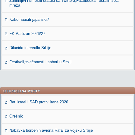
Zanimljivi i smešni statusi sa Twittera,Facebooka i ostalih soc.
mreža
Kako nauciti japanski?
FK Partizan 2026/27.
Dilucida intervalla Srbije
Festivali,svečanosti i sabori u Srbiji
U FOKUSU NA MYCITY
Rat Izrael i SAD protiv Irana 2026
Orešnik
Nabavka borbenih aviona Rafal za vojsku Srbije