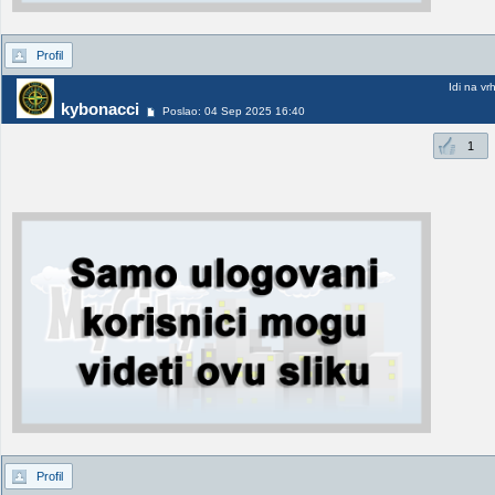
Profil
Idi na vr
kybonacci
Poslao: 04 Sep 2025 16:40
1
Profil