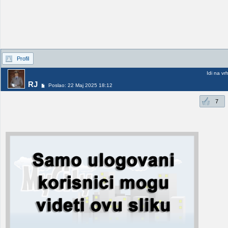
Profil
Idi na vr
RJ
Poslao: 22 Maj 2025 18:12
7