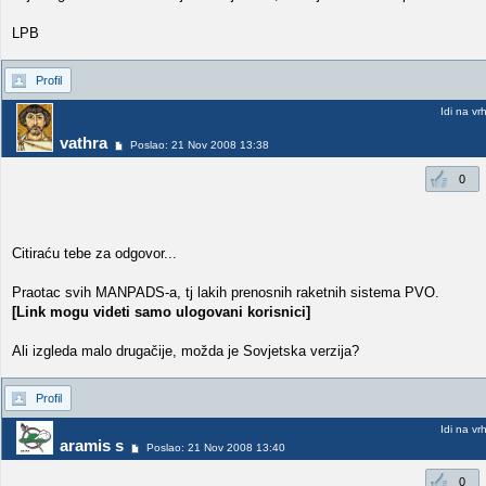
LPB
Profil
Idi na vr
vathra
Poslao: 21 Nov 2008 13:38
0
Citiraću tebe za odgovor...
Praotac svih MANPADS-a, tj lakih prenosnih raketnih sistema PVO.
[Link mogu videti samo ulogovani korisnici]
Ali izgleda malo drugačije, možda je Sovjetska verzija?
Profil
Idi na vr
aramis s
Poslao: 21 Nov 2008 13:40
0