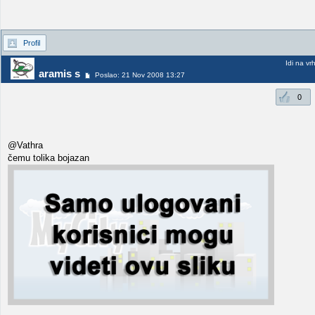
Profil
Idi na vr
aramis s
Poslao: 21 Nov 2008 13:27
0
@Vathra
čemu tolika bojazan