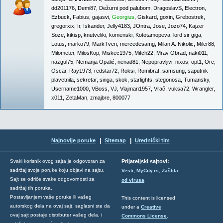
dd201176
,
Demi87
,
Dežurni pod palubom
,
DragoslavS
,
Electron
,
Ezbuck
,
Fabius
,
gajasvi
,
Georgius
,
Giskard
,
goxin
,
Grebostrek
,
gregorxix
,
Ir
,
Iskander
,
Jelly4183
,
JOntra
,
Jose
,
Jozo74
,
Kajzer
Soze
,
kikisp
,
knutveliki
,
komenski
,
Kototamopeva
,
lord sir giga
,
Lotus
,
marko79
,
MarkTven
,
mercedesamg
,
Milan A. Nikolic
,
Miler88
,
Milometer
,
MilosKop
,
Miskec1975
,
Mitch22
,
Mrav Obrad
,
naki011
,
nazgul75
,
Nemanja Opalić
,
nenad81
,
Nepopravljivi
,
nixos
,
opt1
,
Orc
,
Oscar
,
Ray1973
,
redstar72
,
Roksi
,
Romibrat
,
samsung
,
saputnik
plavetnila
,
sekretar
,
singa
,
skok
,
starlights
,
stegonosa
,
Tumansky
,
Username1000
,
VBoss
,
VJ
,
Vlajman1957
,
Vrač
,
vuksa72
,
Wrangler
,
x011
,
ZetaMan
,
zmajbre
,
800077
|
|
Najnovije poruke
Sitemap
Urednički tim
Svaki korisnik ovog sajta je odgovoran za
Prijateljski sajtovi:
,
,
sadržaj svoje poruke koju objavi na sajtu.
Vesti
MyCity.rs
Zaštita
Sajt se odriče svake odgovornosti za
od virusa
sadržaj tih poruka.
Postavljanjem vaše poruke ili vašeg
This content is licensed
autorskog dela na ovaj sajt, saglasni ste da
under a
Creative
ovaj sajt postaje distributer vašeg dela, i
Commons License
.