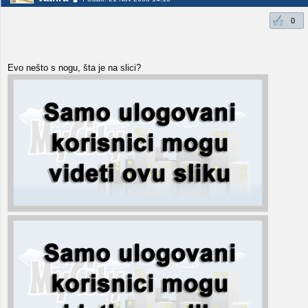
0
Evo nešto s nogu, šta je na slici?