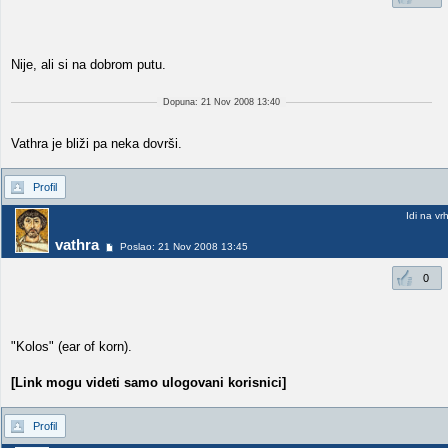
Nije, ali si na dobrom putu.
Dopuna: 21 Nov 2008 13:40
Vathra je bliži pa neka dovrši.
Profil
Idi na vr
vathra
Poslao: 21 Nov 2008 13:45
0
"Kolos" (ear of korn).
[Link mogu videti samo ulogovani korisnici]
Profil