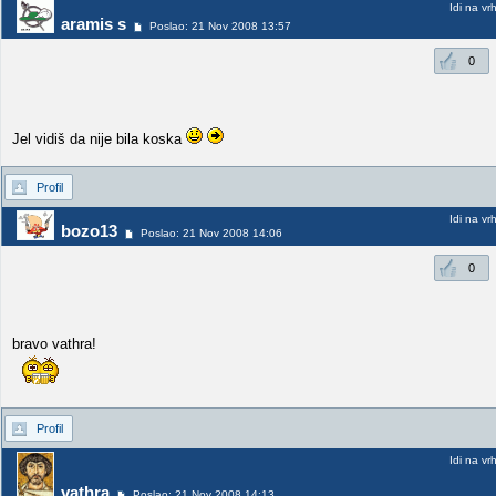
Idi na vr
aramis s
Poslao: 21 Nov 2008 13:57
0
Jel vidiš da nije bila koska
Profil
Idi na vr
bozo13
Poslao: 21 Nov 2008 14:06
0
bravo vathra!
Profil
Idi na vr
vathra
Poslao: 21 Nov 2008 14:13