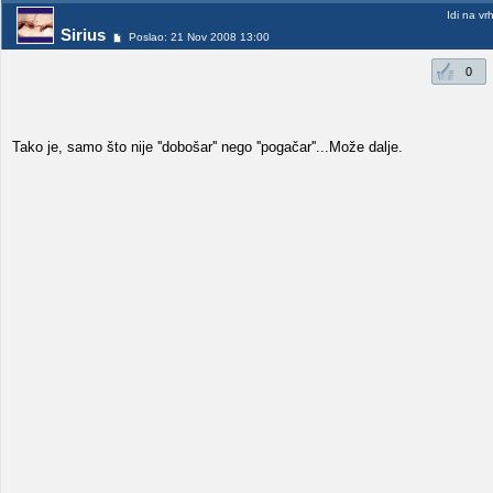
Idi na vr
Sirius
Poslao: 21 Nov 2008 13:00
0
Tako je, samo što nije ''dobošar'' nego ''pogačar''...Može dalje.