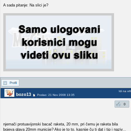
A sada pitanje: Na slici je?
Profil
Idi na vr
bozo13
Poslao: 21 Nov 2008 13:35
0
njemači protuavijonski bacač raketa, 20 mm, pri čemu je raketa bila
bojeva glava 20mm municije? Ako je to to, kasnije ču ti dat i tip i naziv...