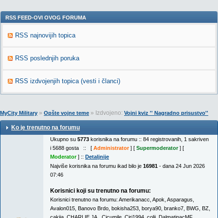
RSS FEED-OVI OVOG FORUMA
RSS najnovijih topica
RSS poslednjih poruka
RSS izdvojenjih topica (vesti i članci)
»
» Izdvojeno:
MyCity Military
Opšte vojne teme
Vojni kviz '' Nagradno prisustvo''
Ko je trenutno na forumu
Ukupno su
5773
korisnika na forumu :: 84 registrovanih, 1 sakriven
i 5688 gosta :: [
Administrator
] [
Supermoderator
] [
Moderator
] ::
Detaljnije
Najviše korisnika na forumu ikad bilo je
16981
- dana 24 Jun 2026
07:46
Korisnici koji su trenutno na forumu:
Korisnici trenutno na forumu:
Amerikanacc
,
Apok
,
Asparagus
,
Avalon015
,
Banovo Brdo
,
bokisha253
,
borya90
,
branko7
,
BWG
,
BZ
,
cakija
,
CHARLIE JA.
,
Cicumile
,
Ciri1994
,
colji
,
DalmatinacMF
,