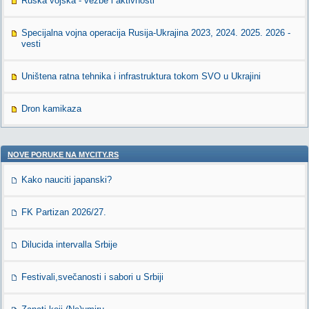
Ruska vojska - vežbe i aktivnosti
Specijalna vojna operacija Rusija-Ukrajina 2023, 2024. 2025. 2026 -
vesti
Uništena ratna tehnika i infrastruktura tokom SVO u Ukrajini
Dron kamikaza
NOVE PORUKE NA MYCITY.RS
Kako nauciti japanski?
FK Partizan 2026/27.
Dilucida intervalla Srbije
Festivali,svečanosti i sabori u Srbiji