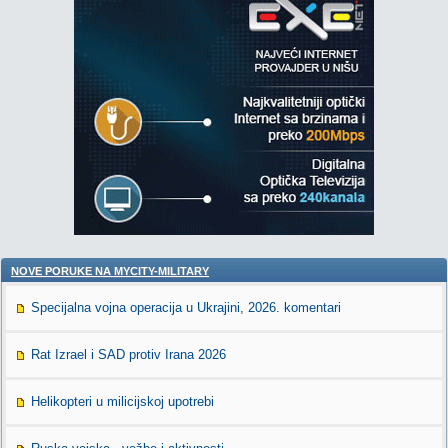
NOVE PORUKE NA MYCITY-MILITARY
Specijalna vojna operacija u Ukrajini, 2026. komentari
Rat Izrael i SAD protiv Irana 2026
Helikopteri u milicijskoj upotrebi