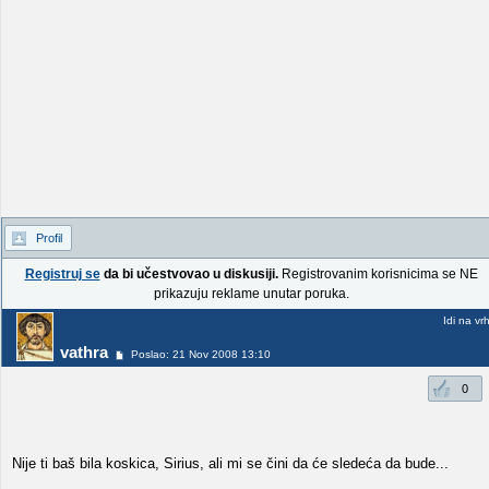
Profil
Registruj se
da bi učestvovao u diskusiji.
Registrovanim korisnicima se NE
prikazuju reklame unutar poruka.
Idi na vr
vathra
Poslao: 21 Nov 2008 13:10
0
Nije ti baš bila koskica, Sirius, ali mi se čini da će sledeća da bude...