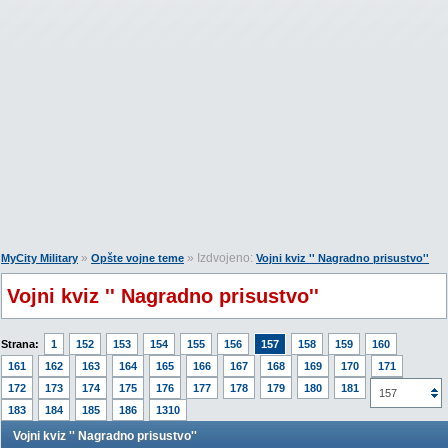
»
» Izdvojeno:
MyCity Military
Opšte vojne teme
Vojni kviz '' Nagradno prisustvo''
Vojni kviz '' Nagradno prisustvo''
Strana:
1
152
153
154
155
156
157
158
159
160
161
162
163
164
165
166
167
168
169
170
171
172
173
174
175
176
177
178
179
180
181
182
157
183
184
185
186
1310
Vojni kviz '' Nagradno prisustvo''