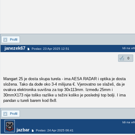
Profil
janezek67
Idi na vr
Poslao: 23 Apr 2025 12:51
0
Mangart 25 je dosta skupa turela - ima AESA RADAR i optika je dosta
složena. Tako da dođe oko 3-4 milijuna €. Vjerovatno se slažeš, da je
ovakva elektronika suvišna za top 30x113mm. Između 25mm i
30mmX173 nije toliko razlike u težini koliko je poslednji top bolji. I ima
pandan u tureli barem kod 8x8.
Profil
Idi na vr
jazbar
Poslao: 24 Apr 2025 06:41