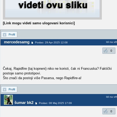
[Link mogu videti samo ulogovani korisnici]
Profil
mercedesamg
Idi na vr
Poslao: 29 Apr 2025 12:08
0
Čekaj, Rapidfire (taj kopneni) niko ne koristi, čak ni Francuska? Faktički
postoje samo prototipovi.
Što znači da postoji više Pasarsa, nego Rapidfire-a!
Profil
Idi na vr
šumar bk2
Poslao: 08 Maj 2025 17:09
0