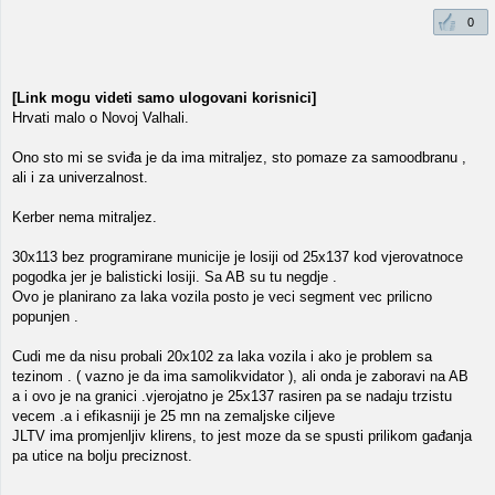
0
[Link mogu videti samo ulogovani korisnici]
Hrvati malo o Novoj Valhali.
Ono sto mi se sviđa je da ima mitraljez, sto pomaze za samoodbranu ,
ali i za univerzalnost.
Kerber nema mitraljez.
30x113 bez programirane municije je losiji od 25x137 kod vjerovatnoce
pogodka jer je balisticki losiji. Sa AB su tu negdje .
Ovo je planirano za laka vozila posto je veci segment vec prilicno
popunjen .
Cudi me da nisu probali 20x102 za laka vozila i ako je problem sa
tezinom . ( vazno je da ima samolikvidator ), ali onda je zaboravi na AB
a i ovo je na granici .vjerojatno je 25x137 rasiren pa se nadaju trzistu
vecem .a i efikasniji je 25 mn na zemaljske ciljeve
JLTV ima promjenljiv klirens, to jest moze da se spusti prilikom gađanja
pa utice na bolju preciznost.