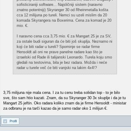
sofisticiraniji software... Najsličniji sistem (naravno
znatno potentniji) Skyranger 30 od Rheinmetalla košta
cca 12 milijuna po tureli. Nemci su uzeli mislim da 20
komada Skyrangera na Boxerima. Cena za komad je 20
mio. €.
I naravno cena cca 3,75 mio. € za Mangart 25 je za SV,
za ostale budi siguran da će biti još skuplja. Neznamo ni
koji će biti radar u tureli? Spominje se radar firme
Hensoldt ali oni ne prave panelne radare kao što je
izraelski od Rade ili talijanski Leonardo. Turela koju smo
gledali na testovima, bila je bez radara. Možda i neće
radar u turele več će biti vanjski na lakim 4x4!?
3,75 milijuna nije mala cena. I za tu cenu treba solidan top - to je bilo
sve, što sam htio kazati. Znam, da su Skyranger 30 3x skuplje i da je tu
Mangart 25 jeftin. Oko radara koliko znam da je firme Hensoldt - ministar
za odbranu je na tarči kazao da je samo radar oko 1 milijun €.
Profil