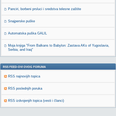
Panciri, borbeni prsluci i sredstva telesne zaštite
Snajperske puške
Automatska puška GALIL
Moja knjiga "From Balkans to Babylon: Zastava AKs of Yugoslavia,
Serbia, and Iraq"
RSS FEED-OVI OVOG FORUMA
RSS najnovijih topica
RSS poslednjih poruka
RSS izdvojenjih topica (vesti i članci)