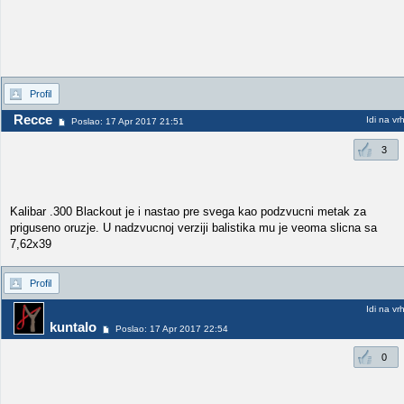
Profil
Recce
Idi na vr
Poslao: 17 Apr 2017 21:51
3
Kalibar .300 Blackout je i nastao pre svega kao podzvucni metak za
priguseno oruzje. U nadzvucnoj verziji balistika mu je veoma slicna sa
7,62x39
Profil
Idi na vr
kuntalo
Poslao: 17 Apr 2017 22:54
0