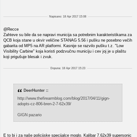
Napisano: 18 Apr 2017 15:08
@Recce
Zahteve su bile da se napravi municija sa potrebnim karakteristikama za
QCB koja stane u okvir veličine STANAG 5.56 i pušku ne posebno večih
gabarita od MP5 na AR platformi. Kasnije se razvilo pušku t.z. "Low
Visibility Carbine" koja koristi podzvučnu municiju i cev joj je u plaštu
koji prigušuje blesak i zvuk.
Dopuna: 18 Apr 2017 15:23
DeerHunter ::
http://www.thefirearmblog.com/blog/2017/04/11/gign-
adopts-cz-806-bren-2-7-62x39/
GIGN pazario
E to bi i za naše policijske specijalce moglo. Kalibar 7.62x39 supersonic