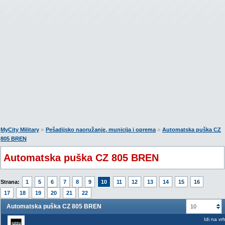
»
»
MyCity Military
Pešadijsko naoružanje, municija i oprema
Automatska puška CZ
805 BREN
Automatska puška CZ 805 BREN
Strana:
1
5
6
7
8
9
10
11
12
13
14
15
16
17
18
19
20
21
22
Automatska puška CZ 805 BREN
10
Idi na vr