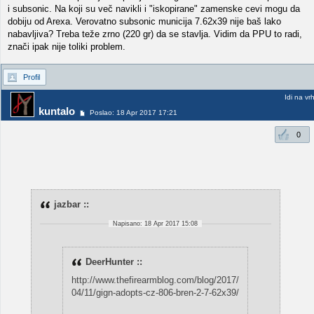
i subsonic. Na koji su več navikli i "iskopirane" zamenske cevi mogu da
dobiju od Arexa. Verovatno subsonic municija 7.62x39 nije baš lako
nabavljiva? Treba teže zrno (220 gr) da se stavlja. Vidim da PPU to radi,
znači ipak nije toliki problem.
Profil
Idi na vr
kuntalo
Poslao: 18 Apr 2017 17:21
0
jazbar ::
Napisano: 18 Apr 2017 15:08
DeerHunter ::
http://www.thefirearmblog.com/blog/2017/
04/11/gign-adopts-cz-806-bren-2-7-62x39/