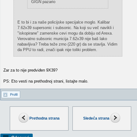
GIGN pazario
E to bi i za naše policijske specijalce moglo. Kalibar
7.62x39 supersonic i subsonic. Na koji su več navikli i
"iskopirane" zamenske cevi mogu da dobiju od Arexa.
Verovatno subsonic municija 7.62x39 nije baš lako
nabavljiva? Treba teže zrno (220 gr) da se stavlja. Vidim
da PPU to radi, znači ipak nije toliki problem.
Zar za to nije predviđen 9X39?
PS: Eto vesti na prethodnoj strani, listajte malo.
Profil
Prethodna strana
Sledeća strana