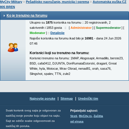
»
»
MyCity Military
Pešadijsko naoružanje, municija i oprema
Automatska puška CZ
805 BREN
Ko je trenutno na forumu
Ukupno su
1875
korisnika na forumu :: 20 registrovanih, 2
sakrivenih i 1853 gosta :: [
Administrator
] [
Supermoderator
] [
Moderator
] ::
Detaljnije
Najviše korisnika na forumu ikad bilo je
16981
- dana 24 Jun 2026
07:46
Korisnici koji su trenutno na forumu:
Korisnici trenutno na forumu:
1MAP
,
Alogosapir
,
Armadillo
,
berste23
,
BSD
,
cafa0412
,
DJUNTA
,
DonRumataEstorski
,
draganl
,
Great
White
,
hyla
,
Motocar
,
Mrav Obrad
,
nenad81
,
orah
,
sasa76
,
Slingshot
,
spalev
,
TTN
,
zule2
|
|
Najnovije poruke
Sitemap
Urednički tim
Svaki korisnik ovog sajta je odgovoran za
Prijateljski sajtovi:
,
,
sadržaj svoje poruke koju objavi na sajtu.
Vesti
MyCity.rs
Zaštita
Sajt se odriče svake odgovornosti za
od virusa
sadržaj tih poruka.