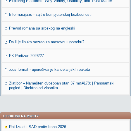
Exploring Platforms: Why Variety, Usability, and Trust Matter
Informacija.rs - sajt o kompjuterskoj bezbednosti
Prevod romana sa srpskog na engleski
Da li je linuks sazreo za masovnu upotrebu?
FK Partizan 2026/27.
.ods format - upoređivanje kancelarijskih paketa
Zlatibor – Namešten dvosoban stan 37 m&#178; | Panoramski
pogled | Direktno od vlasnika
U FOKUSU NA MYCITY
Rat Izrael i SAD protiv Irana 2026