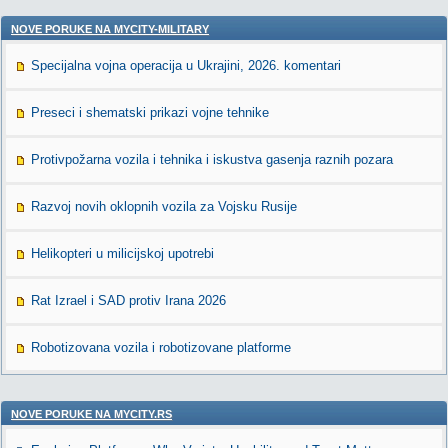
NOVE PORUKE NA MYCITY-MILITARY
Specijalna vojna operacija u Ukrajini, 2026. komentari
Preseci i shematski prikazi vojne tehnike
Protivpožarna vozila i tehnika i iskustva gasenja raznih pozara
Razvoj novih oklopnih vozila za Vojsku Rusije
Helikopteri u milicijskoj upotrebi
Rat Izrael i SAD protiv Irana 2026
Robotizovana vozila i robotizovane platforme
NOVE PORUKE NA MYCITY.RS