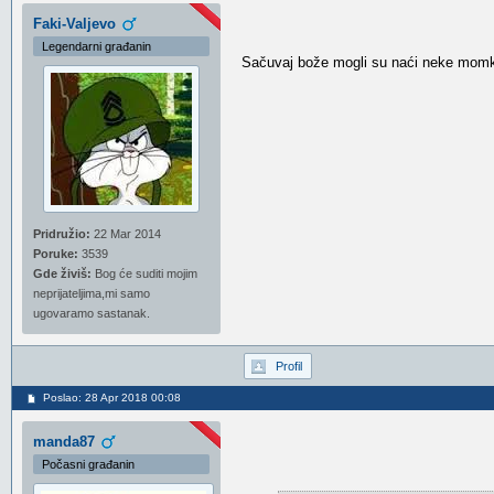
Faki-Valjevo
Legendarni građanin
Sačuvaj bože mogli su naći neke momke k
Pridružio:
22 Mar 2014
Poruke:
3539
Gde živiš:
Bog će suditi mojim
neprijateljima,mi samo
ugovaramo sastanak.
Profil
Poslao: 28 Apr 2018 00:08
manda87
Počasni građanin