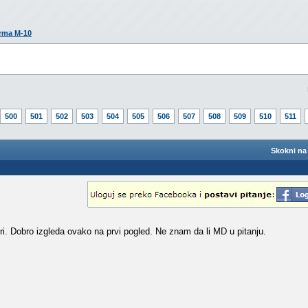
rma M-10
500
501
502
503
504
505
506
507
508
509
510
511
Skokni na 
i. Dobro izgleda ovako na prvi pogled. Ne znam da li MD u pitanju.