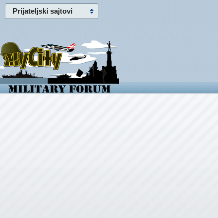
Prijateljski sajtovi