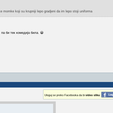
 momke koji su krupniji lepo gradjeni da im lepo stoji uniforma
 па би тек комедија била. 😀
Uloguj se preko Facebooka da bi
video sliku
: