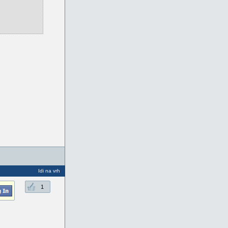
Idi na vrh
1