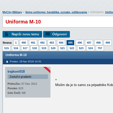
»
» Izdvojeno:
MyCity Military
Vojne uniforme, heraldika, oznake, odlikovanja
Unifo
Uniforma M-10
Napiši novu temu
Odgovori
Strana:
1
490
491
492
493
494
495
496
497
498
499
515
516
517
518
519
520
521
522
523
524
757
Uniforma M-10
Poslao: 18 Apr 2018 14:31
trajkoni018
Zaslužni građanin
^
Pridružio:
07 Dec 2012
Mislim da je to samo za pripadnike Kobr
Poruke:
623
Gde živiš:
Niš