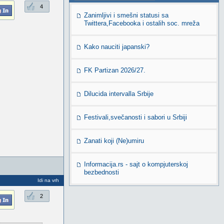
4
Zanimljivi i smešni statusi sa
Twittera,Facebooka i ostalih soc. mreža
Kako nauciti japanski?
FK Partizan 2026/27.
Dilucida intervalla Srbije
Festivali,svečanosti i sabori u Srbiji
Zanati koji (Ne)umiru
Informacija.rs - sajt o kompjuterskoj
bezbednosti
Idi na vrh
2