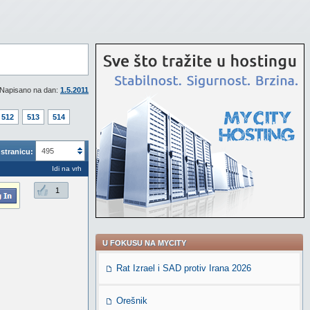
Napisano na dan:
1.5.2011
512
513
514
495
stranicu:
Idi na vrh
1
U FOKUSU NA MYCITY
Rat Izrael i SAD protiv Irana 2026
Orešnik