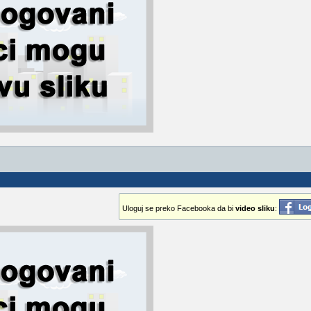
Uloguj se preko Facebooka da bi
video sliku
: