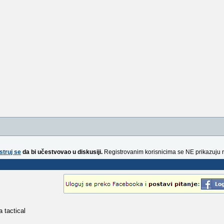
struj se
da bi učestvovao u diskusiji.
Registrovanim korisnicima se NE prikazuju 
 tactical