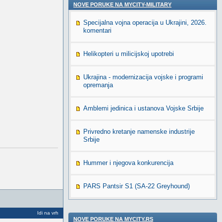
NOVE PORUKE NA MYCITY-MILITARY
Specijalna vojna operacija u Ukrajini, 2026.
komentari
Helikopteri u milicijskoj upotrebi
Ukrajina - modernizacija vojske i programi
opremanja
Amblemi jedinica i ustanova Vojske Srbije
Privredno kretanje namenske industrije
Srbije
Hummer i njegova konkurencija
PARS Pantsir S1 (SA-22 Greyhound)
Idi na vrh
NOVE PORUKE NA MYCITY.RS