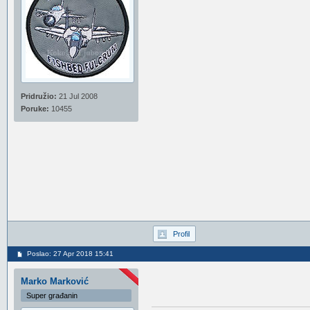
Pridružio:
21 Jul 2008
Poruke:
10455
Profil
Poslao: 27 Apr 2018 15:41
Marko Marković
Super građanin