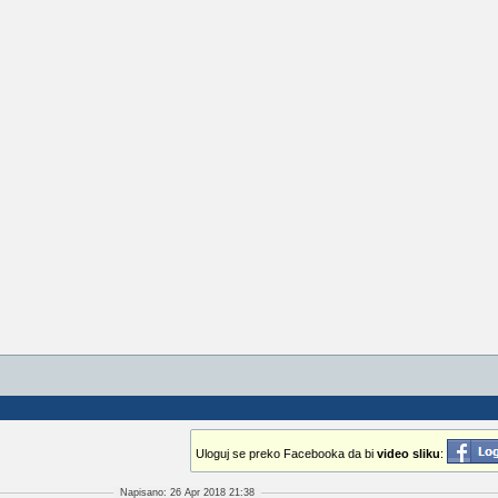
Uloguj se preko Facebooka da bi
video sliku
:
Napisano: 26 Apr 2018 21:38