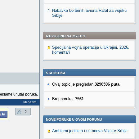
Nabavka borbenih aviona Rafal za vojsku
Srbije
IZDVOJENO NA MYCITY
Specijalna vojna operacija u Ukrajini, 2026.
komentari
STATISTIKA
Ovaj topic je pregledan
3290596 puta
reklame unutar poruka.
Broj poruka:
7561
Idi na vrh
2
NOVE PORUKE U OVOM FORUMU
Amblemi jedinica i ustanova Vojske Srbije