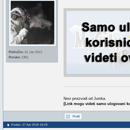
Pridružio:
01 Jan 2012
Poruke:
1361
Novi proizvodi od Jumka.
[Link mogu videti samo ulogovani ko
Profil
Poslao: 27 Apr 2018 19:29