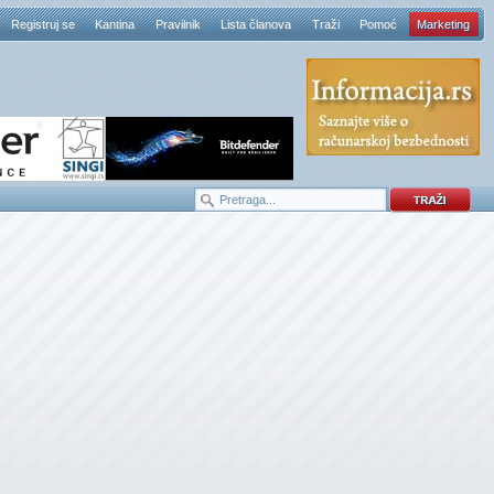
Registruj se
Kantina
Pravilnik
Lista članova
Traži
Pomoć
Marketing