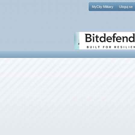
MyCity Military
Uloguj se