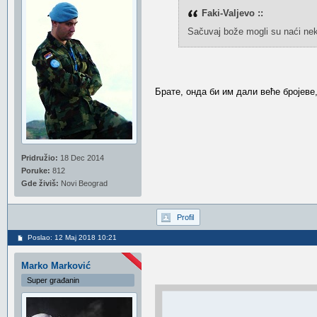
Faki-Valjevo ::
Sačuvaj bože mogli su naći neke
Брате, онда би им дали веће бројеве,
Pridružio:
18 Dec 2014
Poruke:
812
Gde živiš:
Novi Beograd
Profil
Poslao: 12 Maj 2018 10:21
Marko Marković
Super građanin