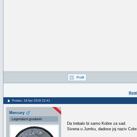
Profil
Regi
Poslao: 18 Apr 2018 22:41
Mercury
Legendarni građanin
Da trebalo bi samo Kobre za sad.
Sivena u Jumku, dadose joj naziv Cobra