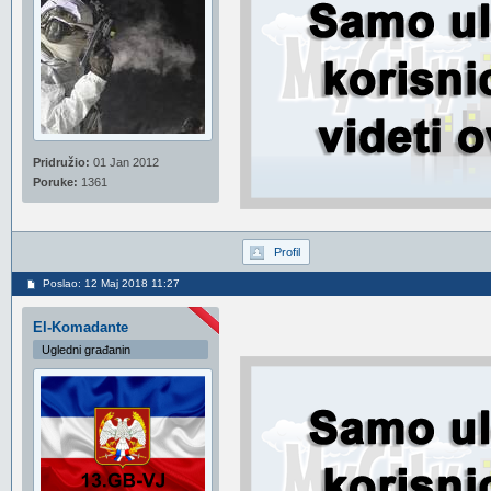
Pridružio:
01 Jan 2012
Poruke:
1361
Profil
Poslao: 12 Maj 2018 11:27
El-Komadante
Ugledni građanin