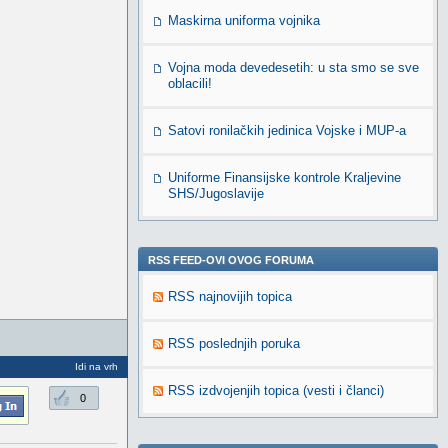
Maskirna uniforma vojnika
Vojna moda devedesetih: u sta smo se sve
oblacili!
Satovi ronilačkih jedinica Vojske i MUP-a
Uniforme Finansijske kontrole Kraljevine
SHS/Jugoslavije
RSS FEED-OVI OVOG FORUMA
RSS najnovijih topica
RSS poslednjih poruka
Idi na vrh
RSS izdvojenjih topica (vesti i članci)
0