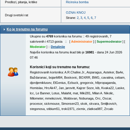
Predlozi, pitanja, kritike
Ricinska bomba
OZNA i KNOJ
Drugi svetski rat
Strane:
2
,
3
,
4
,
5
,
6
,
7
Ko je trenutno na forumu
Ukupno su
4769
korisnika na forumu :: 49 registrovanih, 7
sakrivenih i 4713 gosta :: [
Administrator
] [
Supermoderator
] [
Moderator
] ::
Detaljnije
Najviše korisnika na forumu ikad bilo je
16981
- dana 24 Jun 2026
07:46
Korisnici koji su trenutno na forumu:
Registrovanih korisnika:
A.R.Chafee.Jr.
,
Asparagus
,
Asteker
,
Ba4e
,
Baždaranac
,
bojanM84
,
Boskovic
,
BOXRR
,
BWG
,
cavatina
,
cebam
,
djordjemiklusev
,
ElGenius
,
Ezbuck
,
gregorxix
,
h8propaganda
,
Homislav
,
HrcAk47
,
Jan
,
jarovitt
,
Kajzer Soze
,
kib
,
Kvaka22
,
Laske
,
lcc
,
Le Banner
,
Lotus
,
Malahit
,
mat
,
Miki281
,
Milan A. Nikolic
,
Milometer
,
mmelezovic
,
Moldovan
,
Nobunaga
,
Orc
,
Oscar
,
procesor
,
sickmouse
,
Simonsen23
,
skok
,
skvara
,
Smiljkovich
,
stegonosa
,
stibium51
,
troki1971
,
zixmix
,
zlatkoa987
,
Zrcalo