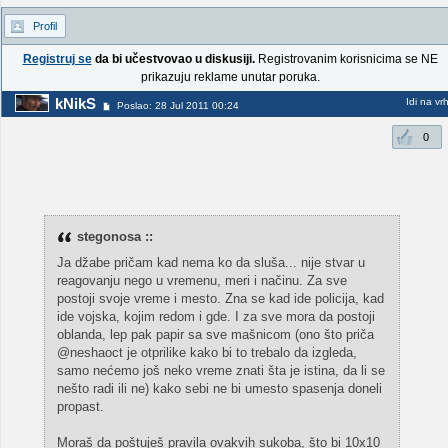
Profil
Registruj se
da bi učestvovao u diskusiji.
Registrovanim korisnicima se NE
prikazuju reklame unutar poruka.
kNikS
Idi na vr
Poslao: 28 Jul 2011 00:24
0
stegonosa ::
Ja džabe pričam kad nema ko da sluša... nije stvar u
reagovanju nego u vremenu, meri i načinu. Za sve
postoji svoje vreme i mesto. Zna se kad ide policija, kad
ide vojska, kojim redom i gde. I za sve mora da postoji
oblanda, lep pak papir sa sve mašnicom (ono što priča
@neshaoct je otprilike kako bi to trebalo da izgleda,
samo nećemo još neko vreme znati šta je istina, da li se
nešto radi ili ne) kako sebi ne bi umesto spasenja doneli
propast.
Moraš da poštuješ pravila ovakvih sukoba, što bi 10x10