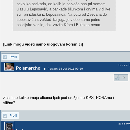
nekoliko barikada, od kojih je najveća ona pri samom
ulazu u Leposavić, a barikade šljunkom i drvima vidljive
su i pri izlasku iz Leposavića. Na putu od Zvečana do
Leposavića izveštač Tanjuga je video samo jedno
policijsko vozilo, dok vozila Kfora i Euleksa nema.
[Link mogu videti samo ulogovani korisnici]
Profil
Idi na vr
Polemarchoi
Poslao: 28 Jul 2011 00:50
0
Zna li se koliko imaju albanci ljudi pod oružjem u KPS, ROSAma i
slično?
Profil
Idi na vr