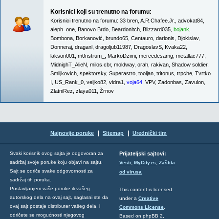
Korisnici koji su trenutno na forumu:
Korisnici trenutno na forumu:
33 bren
,
A.R.Chafee.Jr.
,
advokat84
,
aleph_one
,
Banovo Brdo
,
Beardonitch
,
Blizzard035
,
bojank
,
Bombona
,
Borkanović
,
brundo65
,
Centauro
,
darionis
,
Djokislav
,
Donneraj
,
draganl
,
dragoljub11987
,
DragoslavS
,
Kvaka22
,
lakson001
,
m0nstrum_
,
MarkoDzimi
,
mercedesamg
,
metallac777
,
MidnighT_AlieN
,
milos.cbr
,
moldway
,
orah
,
rakivan
,
Shadow soldier
,
Smiljkovich
,
spektorsky
,
Superastro
,
tooljan
,
tritonus
,
trpche
,
Tvrtko
I
,
US_Rank_0
,
veljko82
,
vidra1
,
voja64
,
VPV
,
Zadonbas
,
Zavulon
,
ZlatniRez
,
zlaya011
,
Žrnov
|
|
Najnovije poruke
Sitemap
Urednički tim
Svaki korisnik ovog sajta je odgovoran za
Prijateljski sajtovi:
,
,
sadržaj svoje poruke koju objavi na sajtu.
Vesti
MyCity.rs
Zaštita
Sajt se odriče svake odgovornosti za
od virusa
sadržaj tih poruka.
Postavljanjem vaše poruke ili vašeg
This content is licensed
autorskog dela na ovaj sajt, saglasni ste da
under a
Creative
ovaj sajt postaje distributer vašeg dela, i
Commons License
.
odričete se mogućnosti njegovog
Based on phpBB 2,