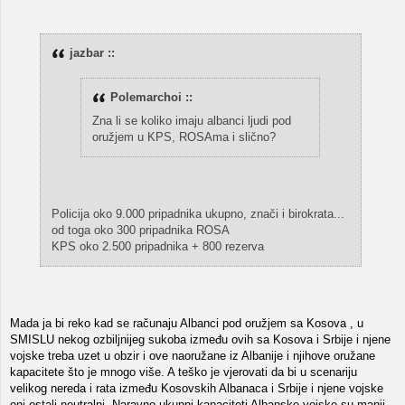
jazbar ::
Polemarchoi ::
Zna li se koliko imaju albanci ljudi pod
oružjem u KPS, ROSAma i slično?
Policija oko 9.000 pripadnika ukupno, znači i birokrata...
od toga oko 300 pripadnika ROSA
KPS oko 2.500 pripadnika + 800 rezerva
Mada ja bi reko kad se računaju Albanci pod oružjem sa Kosova , u
SMISLU nekog ozbiljnijeg sukoba između ovih sa Kosova i Srbije i njene
vojske treba uzet u obzir i ove naoružane iz Albanije i njihove oružane
kapacitete što je mnogo više. A teško je vjerovati da bi u scenariju
velikog nereda i rata između Kosovskih Albanaca i Srbije i njene vojske
oni ostali neutralni. Naravno ukupni kapaciteti Albanske vojske su manji