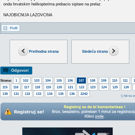
onda hrvatskim helikopterima prebacio siptare na prelaz
NAJOBICNIJA LAZOVCINA
Profil
Prethodna strana
Sledeća strana
Odgovori
Strana:
1
102
103
104
105
106
107
108
109
110
111
115
116
117
118
119
120
121
122
123
124
125
126
130
131
132
133
134
135
136
2242
Idi na v