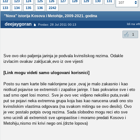
122
123
124
125
126
127
128
129
130
131
132
107
133
134
135
136
2242
"Nova" istorija Kosova i Metohije, 2009-2021. godina
deejaygoran
Idi na vr
Poslao: 28 Jul 2011 00:13
1
Sve ovo oko paljenja jarinja je podvala kvinsliskog rezima. Odakle
izvlacim ovakav zakljucak,evo iz ove vijesti
[Link mogu videti samo ulogovani korisnici]
Posto su nam karte bile naklonjene juce ,ovaj je malo zakasnio i kao
niotkud pojavise se extremisti i zapalise jarinje. I bas pokvarise sve i eto
sad smo opet losi momci. Sve je ovo vec vidjeno nekoliko puta,svaki
put se pojavi neka extremna grupa koja bas kao narucena uradi ono sto
kvinsliskim vlastima odgovara (na svakom mitingu se ovo desilo). Ovo
je vec postalo potpis ovog rezima. Sada slobodno mogu reci eto sve
smo ucinili ali extremisti sve upropastise i moramo predati Kosovo i
Metohiju,nismo mi krivi nego oni.(drzte lopova)