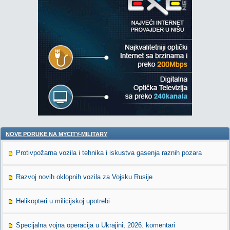
NOVE PORUKE NA MYCITY-MILITARY
Protivpožarna vozila i tehnika i iskustva gasenja raznih pozara
Razvoj novih oklopnih vozila za Vojsku Rusije
Helikopteri u milicijskoj upotrebi
Specijalna vojna operacija u Ukrajini, 2026. komentari