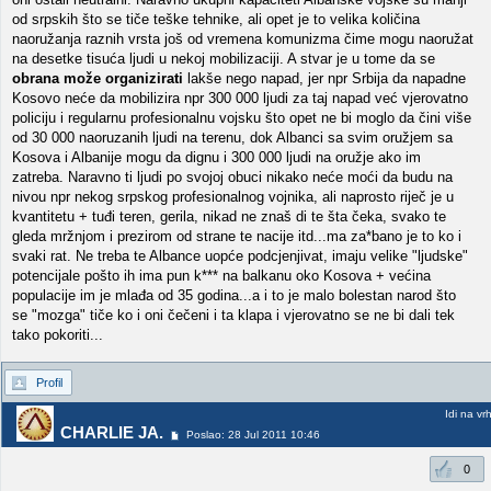
od srpskih što se tiče teške tehnike, ali opet je to velika količina
naoružanja raznih vrsta još od vremena komunizma čime mogu naoružat
na desetke tisuća ljudi u nekoj mobilizaciji. A stvar je u tome da se
obrana može organizirati
lakše nego napad, jer npr Srbija da napadne
Kosovo neće da mobilizira npr 300 000 ljudi za taj napad već vjerovatno
policiju i regularnu profesionalnu vojsku što opet ne bi moglo da čini više
od 30 000 naoruzanih ljudi na terenu, dok Albanci sa svim oružjem sa
Kosova i Albanije mogu da dignu i 300 000 ljudi na oružje ako im
zatreba. Naravno ti ljudi po svojoj obuci nikako neće moći da budu na
nivou npr nekog srpskog profesionalnog vojnika, ali naprosto riječ je u
kvantitetu + tuđi teren, gerila, nikad ne znaš di te šta čeka, svako te
gleda mržnjom i prezirom od strane te nacije itd...ma za*bano je to ko i
svaki rat. Ne treba te Albance uopće podcjenjivat, imaju velike "ljudske"
potencijale pošto ih ima pun k*** na balkanu oko Kosova + većina
populacije im je mlađa od 35 godina...a i to je malo bolestan narod što
se "mozga" tiče ko i oni čečeni i ta klapa i vjerovatno se ne bi dali tek
tako pokoriti...
Profil
Idi na vr
CHARLIE JA.
Poslao: 28 Jul 2011 10:46
0