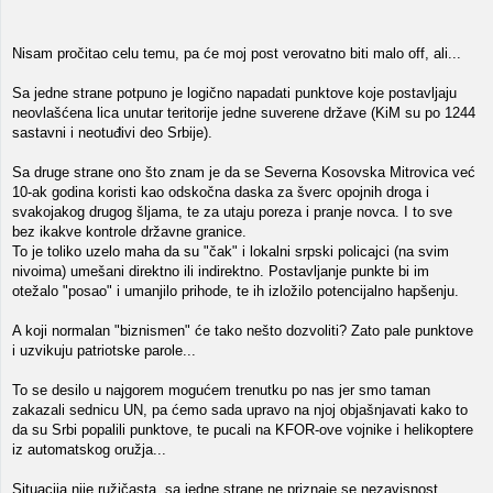
Nisam pročitao celu temu, pa će moj post verovatno biti malo off, ali...
Sa jedne strane potpuno je logično napadati punktove koje postavljaju
neovlašćena lica unutar teritorije jedne suverene države (KiM su po 1244
sastavni i neotuđivi deo Srbije).
Sa druge strane ono što znam je da se Severna Kosovska Mitrovica već
10-ak godina koristi kao odskočna daska za šverc opojnih droga i
svakojakog drugog šljama, te za utaju poreza i pranje novca. I to sve
bez ikakve kontrole državne granice.
To je toliko uzelo maha da su "čak" i lokalni srpski policajci (na svim
nivoima) umešani direktno ili indirektno. Postavljanje punkte bi im
otežalo "posao" i umanjilo prihode, te ih izložilo potencijalno hapšenju.
A koji normalan "biznismen" će tako nešto dozvoliti? Zato pale punktove
i uzvikuju patriotske parole...
To se desilo u najgorem mogućem trenutku po nas jer smo taman
zakazali sednicu UN, pa ćemo sada upravo na njoj objašnjavati kako to
da su Srbi popalili punktove, te pucali na KFOR-ove vojnike i helikoptere
iz automatskog oružja...
Situacija nije ružičasta, sa jedne strane ne priznaje se nezavisnost