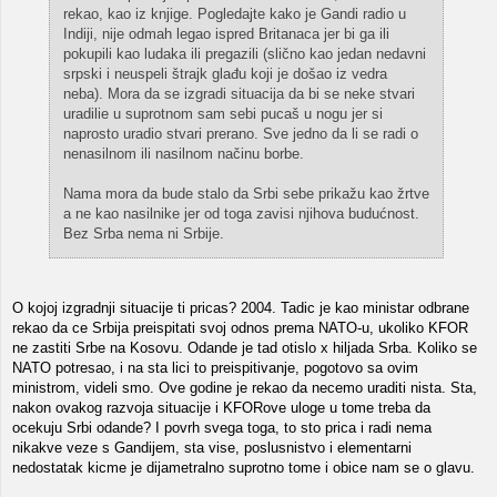
rekao, kao iz knjige. Pogledajte kako je Gandi radio u
Indiji, nije odmah legao ispred Britanaca jer bi ga ili
pokupili kao ludaka ili pregazili (slično kao jedan nedavni
srpski i neuspeli štrajk glađu koji je došao iz vedra
neba). Mora da se izgradi situacija da bi se neke stvari
uradilie u suprotnom sam sebi pucaš u nogu jer si
naprosto uradio stvari prerano. Sve jedno da li se radi o
nenasilnom ili nasilnom načinu borbe.
Nama mora da bude stalo da Srbi sebe prikažu kao žrtve
a ne kao nasilnike jer od toga zavisi njihova budućnost.
Bez Srba nema ni Srbije.
O kojoj izgradnji situacije ti pricas? 2004. Tadic je kao ministar odbrane
rekao da ce Srbija preispitati svoj odnos prema NATO-u, ukoliko KFOR
ne zastiti Srbe na Kosovu. Odande je tad otislo x hiljada Srba. Koliko se
NATO potresao, i na sta lici to preispitivanje, pogotovo sa ovim
ministrom, videli smo. Ove godine je rekao da necemo uraditi nista. Sta,
nakon ovakog razvoja situacije i KFORove uloge u tome treba da
ocekuju Srbi odande? I povrh svega toga, to sto prica i radi nema
nikakve veze s Gandijem, sta vise, poslusnistvo i elementarni
nedostatak kicme je dijametralno suprotno tome i obice nam se o glavu.