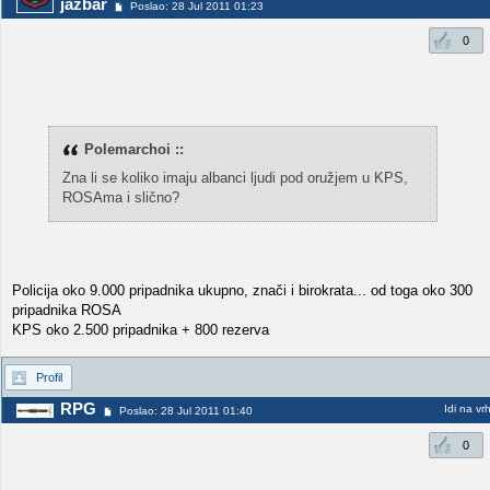
jazbar
Poslao: 28 Jul 2011 01:23
0
Polemarchoi ::
Zna li se koliko imaju albanci ljudi pod oružjem u KPS,
ROSAma i slično?
Policija oko 9.000 pripadnika ukupno, znači i birokrata... od toga oko 300
pripadnika ROSA
KPS oko 2.500 pripadnika + 800 rezerva
Profil
RPG
Idi na vr
Poslao: 28 Jul 2011 01:40
0