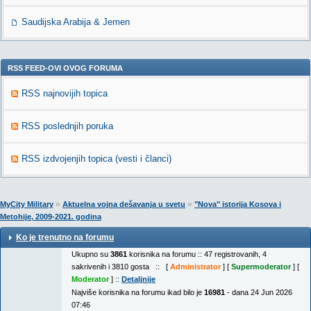
Saudijska Arabija & Jemen
RSS FEED-OVI OVOG FORUMA
RSS najnovijih topica
RSS poslednjih poruka
RSS izdvojenjih topica (vesti i članci)
»
»
MyCity Military
Aktuelna vojna dešavanja u svetu
"Nova" istorija Kosova i
Metohije, 2009-2021. godina
Ko je trenutno na forumu
Ukupno su
3861
korisnika na forumu :: 47 registrovanih, 4
sakrivenih i 3810 gosta :: [
Administrator
] [
Supermoderator
] [
Moderator
] ::
Detaljnije
Najviše korisnika na forumu ikad bilo je
16981
- dana 24 Jun 2026
07:46