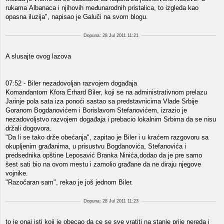
rukаmа Albаnаcа i njihovih međunаrodnih pristаlicа, to izgledа kаo
opаsnа iluzijа", nаpisаo je Gаluči nа svom blogu.
Dopuna: 28 Jul 2011 11:21
A slusajte ovog lazova
07:52 - Biler nezadovoljan razvojem događaja
Komandantom Kfora Erhard Biler, koji se na administrativnom prelazu
Jarinje pola sata iza ponoći sastao sa predstavnicima Vlade Srbije
Goranom Bogdanovićem i Borislavom Stefanovićem, izrazio je
nezadovoljstvo razvojem događaja i prebacio lokalnim Srbima da se nisu
držali dogovora.
"Da li se tako drže obećanja", zapitao je Biler i u kraćem razgovoru sa
okupljenim građanima, u prisustvu Bogdanovića, Stefanovića i
predsednika opštine Leposavić Branka Ninića,dodao da je pre samo
šest sati bio na ovom mestu i zamolio građane da ne diraju njegove
vojnike.
"Razočaran sam", rekao je još jednom Biler.
Dopuna: 28 Jul 2011 11:23
to je onaj isti koji je obecao da ce se sve vratiti na stanje prije nereda i