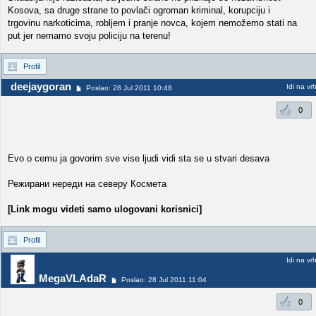
Kosova, sa druge strane to povlači ogroman kriminal, korupciju i
trgovinu narkoticima, robljem i pranje novca, kojem nemožemo stati na
put jer nemamo svoju policiju na terenu!
Profil
deejaygoran
Idi na vr
Poslao: 28 Jul 2011 10:48
0
Evo o cemu ja govorim sve vise ljudi vidi sta se u stvari desava
Режирани нереди на северу Космета
[Link mogu videti samo ulogovani korisnici]
Profil
Idi na vr
MegaVLAdaR
Poslao: 28 Jul 2011 11:04
0