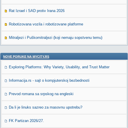
Rat Izrael i SAD protiv Irana 2026
Robotizovana vozila i robotizovane platforme
Mitraljezi i Puškomitraljezi (koji nemaju sopstvenu temu)
NOVE PORUKE NA MYCITY.RS
Exploring Platforms: Why Variety, Usability, and Trust Matter
Informacija.rs - sajt o kompjuterskoj bezbednosti
Prevod romana sa srpskog na engleski
Da li je linuks sazreo za masovnu upotrebu?
FK Partizan 2026/27.