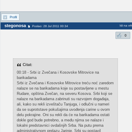
Profil
stegonosa
Idi na vr
Poslao: 28 Jul 2011 00:34
0
Citat:
00:18 - Srbi iz Zvečana i Kosovske Mitrovice na
barikadama
Srbi iz Zvečana i Kosovske Mitrovice treću noć zaredom
nalaze se na barikadama koje su postavljene u mestu
Rudare, opština Zvečan, na severu Kosova. Srbi koji se
nalaze na barikadama zabrinuti su razvojem događaja,
ali, kako su rekli izveštaču Tanjuga, i odlučni u nameri
da se suprotstave pokušajima uvođenja carine u ovom
delu pokrajine. Oni su rekli da će na barikadama ostati
dokle god bude potrebno, a među njima se nalaze i
lokalni predstavnici ovdašnjih Srba. Na putu prema
administrativnom prelazu Jarinje, Srbi su postavil