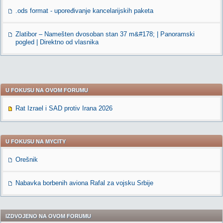
.ods format - upoređivanje kancelarijskih paketa
Zlatibor – Namešten dvosoban stan 37 m&#178; | Panoramski
pogled | Direktno od vlasnika
U FOKUSU NA OVOM FORUMU
Rat Izrael i SAD protiv Irana 2026
U FOKUSU NA MYCITY
Orešnik
Nabavka borbenih aviona Rafal za vojsku Srbije
IZDVOJENO NA OVOM FORUMU