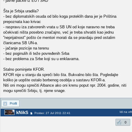
- javne packe iz EU i SAD
Šta je Srbija uradila?
- bez diplomatskih osuda od bilo koga proteklih dana jer je Priština
prepoznata kao krivac
- raspravu iza zatvorenih vrata u SB UN od koje naravno ne treba
očekivati ništa posebno značajno, već je treba shvatiti kao jednu
''neprijatnost'' pošto će mentori morati da se pravdaju pred ostalim
članicama SB UN-a.
- jačanje pozicije na terenu
- bez poginulih ili teže povređenih Srba
- bez problema za Srbe koji su u enklavama.
Stalno pominjete KFOR.
KFOR nije u stanju da spreči bilo šta. Bukvalno bilo šta. Pogledajte
koliko je uopšte ostalo borbenog osoblja u sastavu KFOR-a.
Niti oni mogu sprečiti Albance ako oni krenu poput npr. 2004. godine, niti
mogu sprečiti Srbiju, tj. njene snage.
Profil
kNikS
Idi na vr
Poslao: 27 Jul 2011 22:41
0