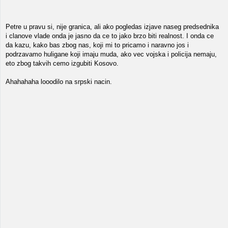
Petre u pravu si, nije granica, ali ako pogledas izjave naseg predsednika
i clanove vlade onda je jasno da ce to jako brzo biti realnost. I onda ce
da kazu, kako bas zbog nas, koji mi to pricamo i naravno jos i
podrzavamo huligane koji imaju muda, ako vec vojska i policija nemaju,
eto zbog takvih cemo izgubiti Kosovo.
Ahahahaha looodilo na srpski nacin.