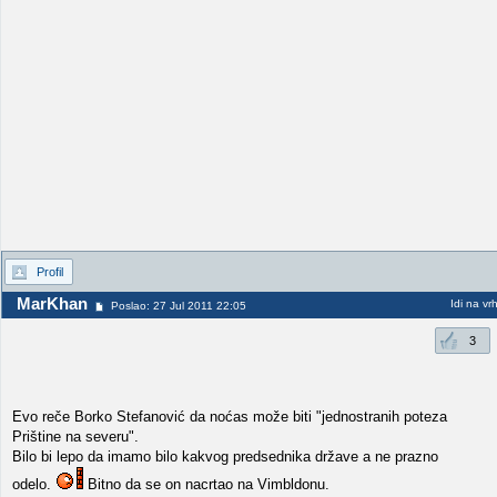
Profil
MarKhan
Idi na vr
Poslao: 27 Jul 2011 22:05
3
Evo reče Borko Stefanović da noćas može biti "jednostranih poteza
Prištine na severu".
Bilo bi lepo da imamo bilo kakvog predsednika države a ne prazno
odelo.
Bitno da se on nacrtao na Vimbldonu.