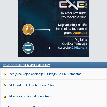
NOVE PORUKE NA MYCITY-MILITARY
Specijalna vojna operacija u Ukrajini, 2026. komentari
Rat Izrael i SAD protiv Irana 2026
Helikopteri u milicijskoj upotrebi