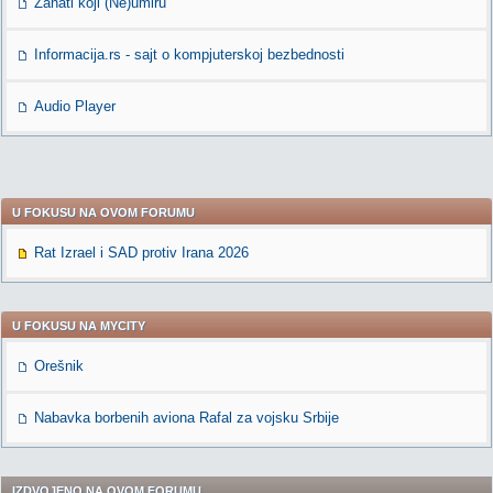
Zanati koji (Ne)umiru
Informacija.rs - sajt o kompjuterskoj bezbednosti
Audio Player
U FOKUSU NA OVOM FORUMU
Rat Izrael i SAD protiv Irana 2026
U FOKUSU NA MYCITY
Orešnik
Nabavka borbenih aviona Rafal za vojsku Srbije
IZDVOJENO NA OVOM FORUMU