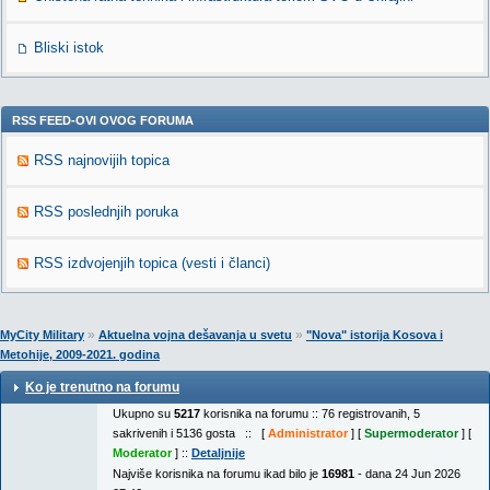
Bliski istok
RSS FEED-OVI OVOG FORUMA
RSS najnovijih topica
RSS poslednjih poruka
RSS izdvojenjih topica (vesti i članci)
»
»
MyCity Military
Aktuelna vojna dešavanja u svetu
"Nova" istorija Kosova i
Metohije, 2009-2021. godina
Ko je trenutno na forumu
Ukupno su
5217
korisnika na forumu :: 76 registrovanih, 5
sakrivenih i 5136 gosta :: [
Administrator
] [
Supermoderator
] [
Moderator
] ::
Detaljnije
Najviše korisnika na forumu ikad bilo je
16981
- dana 24 Jun 2026