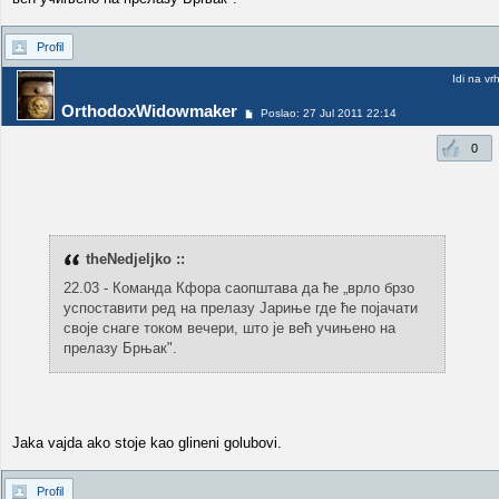
Profil
Idi na vr
OrthodoxWidowmaker
Poslao: 27 Jul 2011 22:14
0
theNedjeljko ::
22.03 - Команда Кфора саопштава да ће „врло брзо
успоставити ред на прелазу Јариње где ће појачати
своје снаге током вечери, што је већ учињено на
прелазу Брњак".
Jaka vajda ako stoje kao glineni golubovi.
Profil