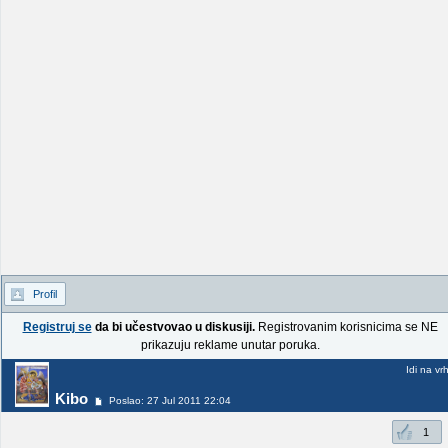
Profil
Registruj se
da bi učestvovao u diskusiji.
Registrovanim korisnicima se NE
prikazuju reklame unutar poruka.
Idi na vr
Kibo
Poslao: 27 Jul 2011 22:04
1