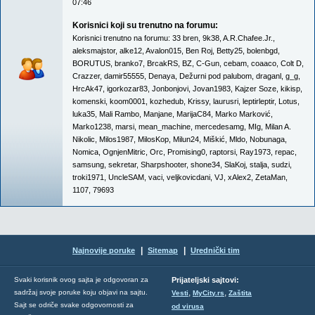
07:46
Korisnici koji su trenutno na forumu:
Korisnici trenutno na forumu:
33 bren
,
9k38
,
A.R.Chafee.Jr.
,
aleksmajstor
,
alke12
,
Avalon015
,
Ben Roj
,
Betty25
,
bolenbgd
,
BORUTUS
,
branko7
,
BrcakRS
,
BZ
,
C-Gun
,
cebam
,
coaaco
,
Colt D
,
Crazzer
,
damir55555
,
Denaya
,
Dežurni pod palubom
,
draganl
,
g_g
,
HrcAk47
,
igorkozar83
,
Jonbonjovi
,
Jovan1983
,
Kajzer Soze
,
kikisp
,
komenski
,
koom0001
,
kozhedub
,
Krissy
,
laurusri
,
leptirleptir
,
Lotus
,
luka35
,
Mali Rambo
,
Manjane
,
MarijaC84
,
Marko Marković
,
Marko1238
,
marsi
,
mean_machine
,
mercedesamg
,
MIg
,
Milan A.
Nikolic
,
Milos1987
,
MilosKop
,
Milun24
,
Miškić
,
Mldo
,
Nobunaga
,
Nomica
,
OgnjenMitric
,
Orc
,
Promising0
,
raptorsi
,
Ray1973
,
repac
,
samsung
,
sekretar
,
Sharpshooter
,
shone34
,
SlaKoj
,
stalja
,
sudzi
,
troki1971
,
UncleSAM
,
vaci
,
veljkovicdani
,
VJ
,
xAlex2
,
ZetaMan
,
1107
,
79693
|
|
Najnovije poruke
Sitemap
Urednički tim
Svaki korisnik ovog sajta je odgovoran za
Prijateljski sajtovi:
,
,
sadržaj svoje poruke koju objavi na sajtu.
Vesti
MyCity.rs
Zaštita
Sajt se odriče svake odgovornosti za
od virusa