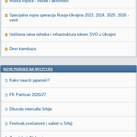
Ruska vojska - vežbe i aktivnosti
Specijalna vojna operacija Rusija-Ukrajina 2023, 2024. 2025. 2026 -
vesti
Uništena ratna tehnika i infrastruktura tokom SVO u Ukrajini
Dron kamikaza
NOVE PORUKE NA MYCITY.RS
Kako nauciti japanski?
FK Partizan 2026/27.
Dilucida intervalla Srbije
Festivali,svečanosti i sabori u Srbiji