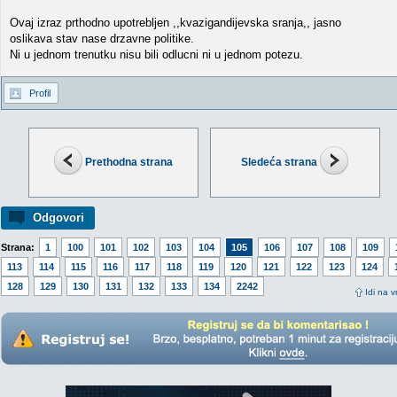
Ovaj izraz prthodno upotrebljen ,,kvazigandijevska sranja,, jasno
oslikava stav nase drzavne politike.
Ni u jednom trenutku nisu bili odlucni ni u jednom potezu.
Profil
Prethodna strana
Sledeća strana
Odgovori
Strana:
1
100
101
102
103
104
105
106
107
108
109
113
114
115
116
117
118
119
120
121
122
123
124
128
129
130
131
132
133
134
2242
Idi na v