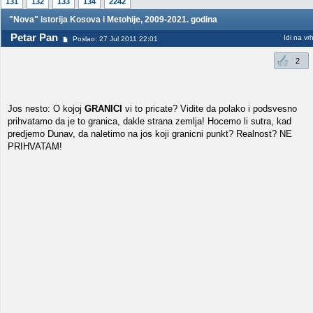
131
132
133
134
2242
"Nova" istorija Kosova i Metohije, 2009-2021. godina
Petar Pan
Idi na vr
Poslao: 27 Jul 2011 22:01
2
Jos nesto: O kojoj
GRANICI
vi to pricate? Vidite da polako i podsvesno
prihvatamo da je to granica, dakle strana zemlja! Hocemo li sutra, kad
predjemo Dunav, da naletimo na jos koji granicni punkt? Realnost? NE
PRIHVATAM!