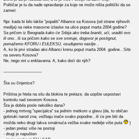
Političar je tu da nađe opravdanje za koje ne može ništa politički da se
zameri.
Npr. kada bi bilo lakše ''popaliti'' Albance sa Kosova (od strane njihovih
medija) na neke masovne izlaske na ulice poput marta 2004 godine?
Sa pričom iz Beograda
kako će Srbija ako treba braniti, ući, uraditi ovo
ili ono
...ili sa pričom
kako se sve smiruje, dogovor je postignut,
pomažemo KFORU i EULEKSU, osuđujemo nasilje
...
A, ko bi prvi stradao ako Albanci krenu poput marta 2004. godine...Srbi
na severu Kosova?
Ne, nego oni u enklavama. A, kako doći do njih?
-------------------------------
Šta su činjenice?
Priština je htela na silu da blokira te prelaze, da uopšte uspostavi
kontrolu nad severom Kosova.
Šta je dobila posle nekoliko dana?
- jednog mrtvog ''specijalca'' sa jednim metkom u glavu (da, to običan
goloruki narod zna, vežbaju inače svako popodne...ili će pre biti da
možda neko drugi takva smaknuća vežba svake nedelje više puta
)
- jedan prelaz više ne postoji
- drugi je napušten