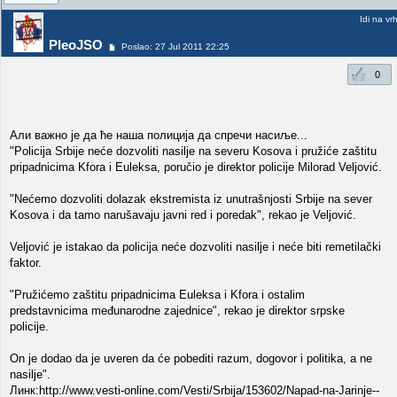
Idi na vr
PleoJSO
Poslao: 27 Jul 2011 22:25
0
Али важно је да ће наша полиција да спречи насиље...
"Policija Srbije neće dozvoliti nasilje na severu Kosova i pružiće zaštitu
pripadnicima Kfora i Euleksa, poručio je direktor policije Milorad Veljović.
"Nećemo dozvoliti dolazak ekstremista iz unutrašnjosti Srbije na sever
Kosova i da tamo narušavaju javni red i poredak", rekao je Veljović.
Veljović je istakao da policija neće dozvoliti nasilje i neće biti remetilački
faktor.
"Pružićemo zaštitu pripadnicima Euleksa i Kfora i ostalim
predstavnicima međunarodne zajednice", rekao je direktor srpske
policije.
On je dodao da je uveren da će pobediti razum, dogovor i politika, a ne
nasilje".
Линк:http://www.vesti-online.com/Vesti/Srbija/153602/Napad-na-Jarinje--