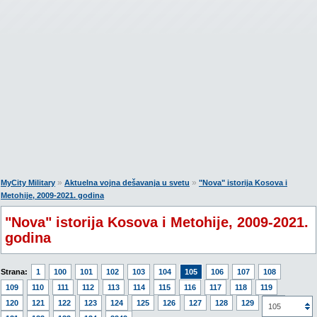
»
»
MyCity Military
Aktuelna vojna dešavanja u svetu
"Nova" istorija Kosova i
Metohije, 2009-2021. godina
"Nova" istorija Kosova i Metohije, 2009-2021.
godina
Strana:
1
100
101
102
103
104
105
106
107
108
109
110
111
112
113
114
115
116
117
118
119
120
121
122
123
124
125
126
127
128
129
130
105