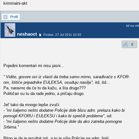
kriminalni-akt
Profil
Idi na vr
neshaoct
Poslao: 27 Jul 2011 22:32
0
Pojedini komentari mi nisu jasni...
'' Vidite, govore ovi iz vlasti da treba samo mirno, sarađivaće s KFOR-
om, štitiće pripadnike EULEKSA, osuđuju nasilje''
, itd, itd...
Pa, naravno da će to da kažu, a šta drugo???
Političari su tu da rade jedno, a pričaju drugo.
Jel' tako da mnogo lepše zvuči:
- ''mi šaljemo nešto dodatne Policije dole blizu adm. prelaza kako bi
pomogli KFORU i EULEKSU i kako bi sprečili probleme''
, od:
- ''mi šaljemo nešto dodatne Policije dole da ako zatreba pomogne
Srbima.''
Bitno je da je rezultat isti, a to je više Policije na adm. liniji.