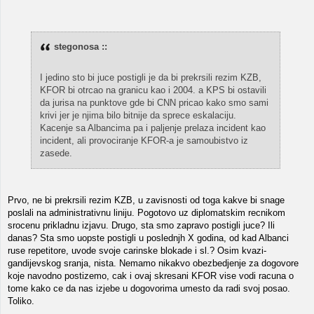
stegonosa ::
I jedino sto bi juce postigli je da bi prekrsili rezim KZB,
KFOR bi otrcao na granicu kao i 2004. a KPS bi ostavili
da jurisa na punktove gde bi CNN pricao kako smo sami
krivi jer je njima bilo bitnije da sprece eskalaciju.
Kacenje sa Albancima pa i paljenje prelaza incident kao
incident, ali provociranje KFOR-a je samoubistvo iz
zasede.
Prvo, ne bi prekrsili rezim KZB, u zavisnosti od toga kakve bi snage
poslali na administrativnu liniju. Pogotovo uz diplomatskim recnikom
srocenu prikladnu izjavu. Drugo, sta smo zapravo postigli juce? Ili
danas? Sta smo uopste postigli u poslednjh X godina, od kad Albanci
ruse repetitore, uvode svoje carinske blokade i sl.? Osim kvazi-
gandijevskog sranja, nista. Nemamo nikakvo obezbedjenje za dogovore
koje navodno postizemo, cak i ovaj skresani KFOR vise vodi racuna o
tome kako ce da nas izjebe u dogovorima umesto da radi svoj posao.
Toliko.