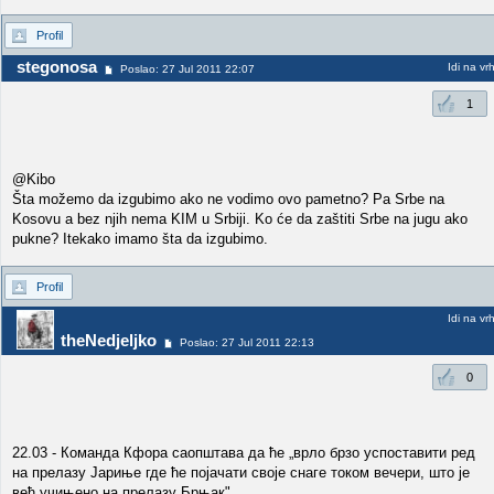
Profil
stegonosa
Idi na vr
Poslao: 27 Jul 2011 22:07
1
@Kibo
Šta možemo da izgubimo ako ne vodimo ovo pametno? Pa Srbe na
Kosovu a bez njih nema KIM u Srbiji. Ko će da zaštiti Srbe na jugu ako
pukne? Itekako imamo šta da izgubimo.
Profil
Idi na vr
theNedjeljko
Poslao: 27 Jul 2011 22:13
0
22.03 - Команда Кфора саопштава да ће „врло брзо успоставити ред
на прелазу Јариње где ће појачати своје снаге током вечери, што је
већ учињено на прелазу Брњак".