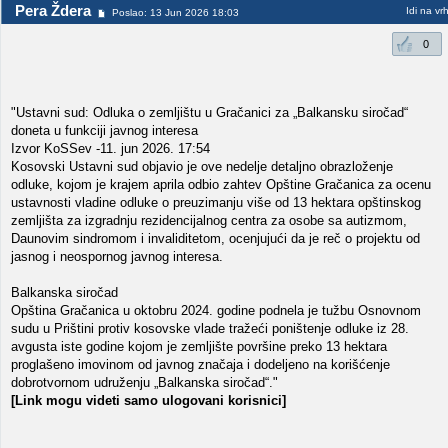
Pera Ždera
Idi na vr
Poslao: 13 Jun 2026 18:03
0
"Ustavni sud: Odluka o zemljištu u Gračanici za „Balkansku siročad“
doneta u funkciji javnog interesa
Izvor KoSSev -11. jun 2026. 17:54
Kosovski Ustavni sud objavio je ove nedelje detaljno obrazloženje
odluke, kojom je krajem aprila odbio zahtev Opštine Gračanica za ocenu
ustavnosti vladine odluke o preuzimanju više od 13 hektara opštinskog
zemljišta za izgradnju rezidencijalnog centra za osobe sa autizmom,
Daunovim sindromom i invaliditetom, ocenjujući da je reč o projektu od
jasnog i neospornog javnog interesa.
Balkanska siročad
Opština Gračanica u oktobru 2024. godine podnela je tužbu Osnovnom
sudu u Prištini protiv kosovske vlade tražeći poništenje odluke iz 28.
avgusta iste godine kojom je zemljište površine preko 13 hektara
proglašeno imovinom od javnog značaja i dodeljeno na korišćenje
dobrotvornom udruženju „Balkanska siročad“."
[Link mogu videti samo ulogovani korisnici]