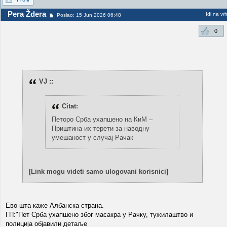
Pera Ždera
Idi na vr
Poslao: 15 Jun 2026 06:48
0
VJ ::
Citat:
Петоро Срба ухапшено на КиМ –
Приштина их терети за наводну
умешаност у случај Рачак
[Link mogu videti samo ulogovani korisnici]
Ево шта каже Албанска страна.
ГП:"Пет Срба ухапшено због масакра у Рачку, тужилаштво и
полиција објавили детаље