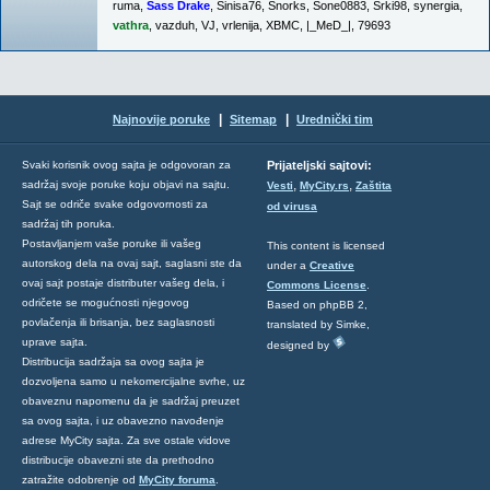
ruma
,
Sass Drake
,
Sinisa76
,
Snorks
,
Sone0883
,
Srki98
,
synergia
,
vathra
,
vazduh
,
VJ
,
vrlenija
,
XBMC
,
|_MeD_|
,
79693
|
|
Najnovije poruke
Sitemap
Urednički tim
Svaki korisnik ovog sajta je odgovoran za
Prijateljski sajtovi:
,
,
sadržaj svoje poruke koju objavi na sajtu.
Vesti
MyCity.rs
Zaštita
Sajt se odriče svake odgovornosti za
od virusa
sadržaj tih poruka.
Postavljanjem vaše poruke ili vašeg
This content is licensed
autorskog dela na ovaj sajt, saglasni ste da
under a
Creative
ovaj sajt postaje distributer vašeg dela, i
Commons License
.
odričete se mogućnosti njegovog
Based on phpBB 2,
povlačenja ili brisanja, bez saglasnosti
translated by Simke,
uprave sajta.
designed by
Distribucija sadržaja sa ovog sajta je
dozvoljena samo u nekomercijalne svrhe, uz
obaveznu napomenu da je sadržaj preuzet
sa ovog sajta, i uz obavezno navođenje
adrese MyCity sajta. Za sve ostale vidove
distribucije obavezni ste da prethodno
zatražite odobrenje od
MyCity foruma
.