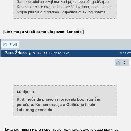
Samoopredeljenje Aljbina Kurtija, da obeleži godišnjicu
Kosovske bitke dve nedelje pre Vidovdana, podstakla je
brojna pitanja o motivima i ciljevima ovakvog poteza.
[Link mogu videti samo ulogovani korisnici]
Profil
Pera Ždera
Idi na vr
Poslao: 14 Jun 2026 11:46
0
djox ::
Kurti hoće da prisvoji i Kosovski boj, istoričari
poručuju: Komemoracija u Obiliću je finale
kulturnog genocida
Нажалост није ништа ново, траје годинама само је сада врхунац