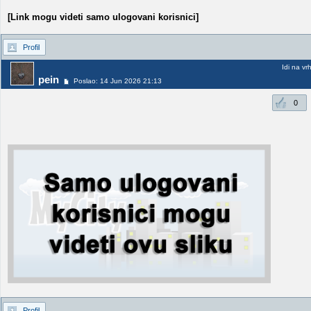
[Link mogu videti samo ulogovani korisnici]
Profil
Idi na vr
pein
Poslao: 14 Jun 2026 21:13
0
Profil