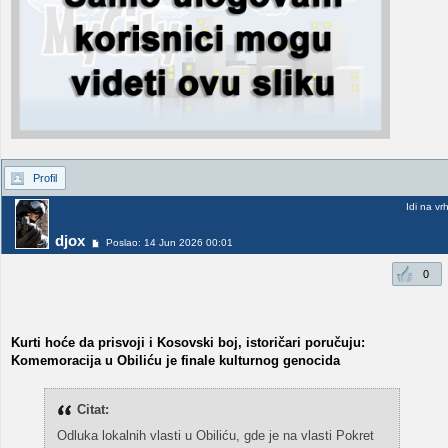
Profil
Idi na vr
djox
Poslao: 14 Jun 2026 00:01
0
Kurti hoće da prisvoji i Kosovski boj, istoričari poručuju:
Komemoracija u Obiliću je finale kulturnog genocida
Citat:
Odluka lokalnih vlasti u Obiliću, gde je na vlasti Pokret