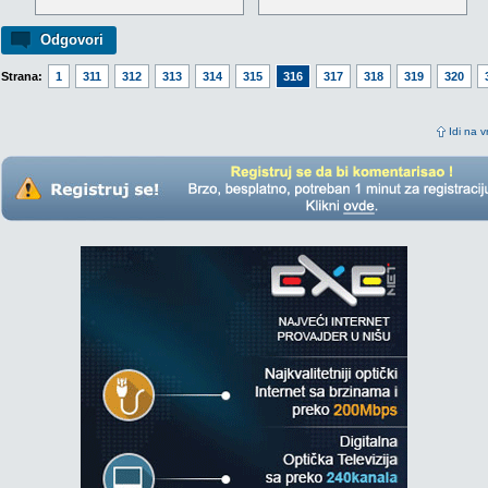
Odgovori
Strana:
1
311
312
313
314
315
316
317
318
319
320
Idi na v