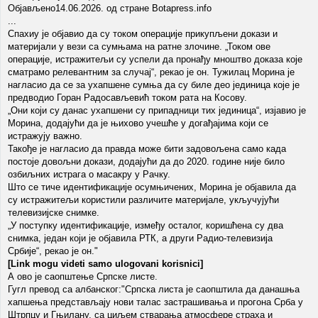
Објављено14.06.2026. од стране Botapress.info
...
Спахиу је објавио да су током операције прикупљени докази и
материјали у вези са сумњама на ратне злочине. „Током ове
операције, истражитељи су успели да пронађу мноштво доказа које
сматрамо релевантним за случај“, рекао је он. Тужилац Морина је
нагласио да се за ухапшене сумња да су биле део јединица које је
предводио Горан Радосављевић током рата на Косову.
„Они који су данас ухапшени су припадници тих јединица“, изјавио је
Морина, додајући да је њихово учешће у догађајима који се
истражују важно.
Такође је нагласио да правда може бити задовољена само када
постоје довољни докази, додајући да до 2020. године није било
озбиљних истрага о масакру у Рачку.
Што се тиче идентификације осумњичених, Морина је објавила да
су истражитељи користили различите материјале, укључујући
телевизијске снимке.
„У поступку идентификације, између осталог, коришћена су два
снимка, један који је објавила РТК, а други Радио-телевизија
Србије“, рекао је он."
[Link mogu videti samo ulogovani korisnici]
А ово је саопштење Српске листе.
Гугл превод са албанског:"Српска листа је саопштила да данашња
хапшења представљају нови талас застрашивања и прогона Срба у
Штрпцу и Гњилану, са циљем стварања атмосфере страха и