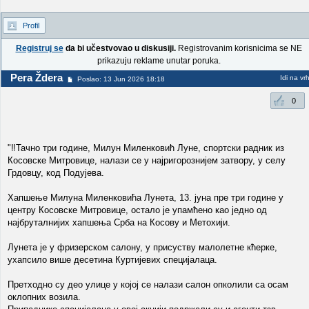
Profil
Registruj se
da bi učestvovao u diskusiji.
Registrovanim korisnicima se NE
prikazuju reklame unutar poruka.
Pera Ždera
Idi na vr
Poslao: 13 Jun 2026 18:18
0
"‼️Тачно три године, Милун Миленковић Луне, спортски радник из
Косовске Митровице, налази се у најригорознијем затвору, у селу
Грдовцу, код Подујева.
Хапшење Милуна Миленковића Лунета, 13. јуна пре три године у
центру Косовске Митровице, остало је упамћено као једно од
најбруталнијих хапшења Срба на Косову и Метохији.
Лунета је у фризерском салону, у присуству малолетне кћерке,
ухапсило више десетина Куртијевих специјалаца.
Претходно су део улице у којој се налази салон опколили са осам
оклопних возила.