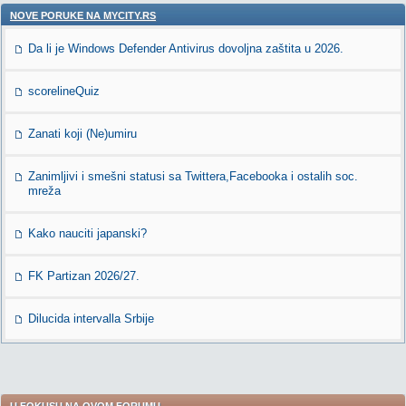
NOVE PORUKE NA MYCITY.RS
Da li je Windows Defender Antivirus dovoljna zaštita u 2026.
scorelineQuiz
Zanati koji (Ne)umiru
Zanimljivi i smešni statusi sa Twittera,Facebooka i ostalih soc.
mreža
Kako nauciti japanski?
FK Partizan 2026/27.
Dilucida intervalla Srbije