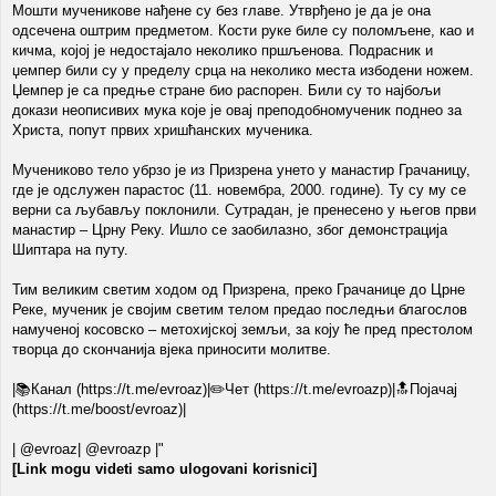
Мошти мученикове нађене су без главе. Утврђено је да је она
одсечена оштрим предметом. Кости руке биле су поломљене, као и
кичма, којој је недостајало неколико пршљенова. Подрасник и
џемпер били су у пределу срца на неколико места избодени ножем.
Џемпер је са предње стране био распорен. Били су то најбољи
докази неописивих мука које је овај преподобномученик поднео за
Христа, попут првих хришћанских мученика.
Мучениково тело убрзо је из Призрена унето у манастир Грачаницу,
где је одслужен парастос (11. новембра, 2000. године). Ту су му се
верни са љубављу поклонили. Сутрадан, је пренесено у његов први
манастир – Црну Реку. Ишло се заобилазно, због демонстрација
Шиптара на путу.
Тим великим светим ходом од Призрена, преко Грачанице до Црне
Реке, мученик је својим светим телом предао последњи благослов
намученој косовско – метохијској земљи, за коју ће пред престолом
творца до скончанија вјека приносити молитве.
|📚Канал (https://t.me/evroaz)|✏️Чет (https://t.me/evroazp)|🔝Појачај
(https://t.me/boost/evroaz)|
| @evroaz| @evroazp |"
[Link mogu videti samo ulogovani korisnici]