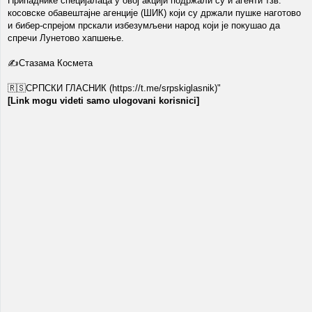
Припаднике специјалаца у овој акцији подржали су и агенти тзв.
косовске обавештајне агенције (ШИК) који су држали пушке наготово
и бибер-спрејом прскали избезумљени народ који је покушао да
спречи Лунетово хапшење.
✍️Стазама Космета
🇷🇸СРПСКИ ГЛАСНИК (https://t.me/srpskiglasnik)"
[Link mogu videti samo ulogovani korisnici]