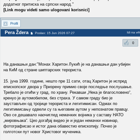
додатног притиска на српски народ."
[Link mogu videti samo ulogovani korisnici]
Profil
Pera Ždera
Idi na vr
Poslao: 15 Jun 2026 07:27
0
На данашњи дан:"Монах Харитон Лукић је на данашњи дан убијен
на КиМ од стране шиптарских терориста.
15. јуна 1999. године, нешто пре 11 сати, отац Харитон је испред
епископског двора у Призрену примио своје последње послушање.
Требало је отићи у град, по храну. Рекавши „Нека је благословено“,
кренуо је аутомобилом, без страха. У самом граду био је
заустављен од тројице терориста и легитимисан. Одмах по
легитимисању одвели су га његовим аутом у непознатом правцу.
Ово се дешавало наочиглед немачких војника у саставу НАТО
„мировњака“. Цео догађај видео је и један немачки новинар,
фотографисао и истог дана обавестио епископију. Почео је
голготски пут новог Христовог мученика.