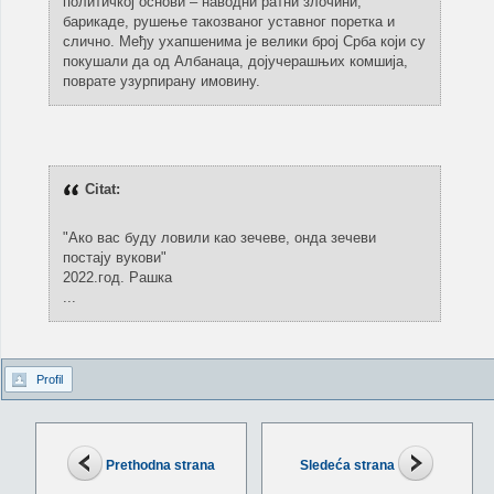
политичкој основи – наводни ратни злочини,
барикаде, рушење такозваног уставног поретка и
слично. Међу ухапшенима је велики број Срба који су
покушали да од Албанаца, дојучерашњих комшија,
поврате узурпирану имовину.
Citat:
"Ако вас буду ловили као зечеве, онда зечеви
постају вукови"
2022.год. Рашка
...
Profil
Prethodna strana
Sledeća strana