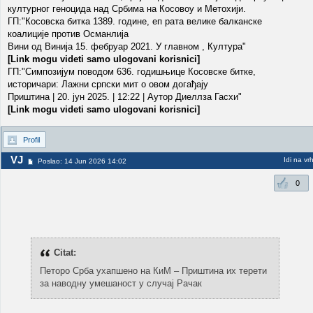
културног геноцида над Србима на Косовоу и Метохији.
ГП:"Косовска битка 1389. године, еп рата велике балканске
коалиције против Османлија
Вини од Винија 15. фебруар 2021. У главном , Култура"
[Link mogu videti samo ulogovani korisnici]
ГП:"Симпозијум поводом 636. годишњице Косовске битке,
историчари: Лажни српски мит о овом догађају
Приштина | 20. јун 2025. | 12:22 | Аутор Диеллза Гасхи"
[Link mogu videti samo ulogovani korisnici]
Profil
VJ
Idi na vr
Poslao: 14 Jun 2026 14:02
0
Citat:
Петоро Срба ухапшено на КиМ – Приштина их терети
за наводну умешаност у случај Рачак