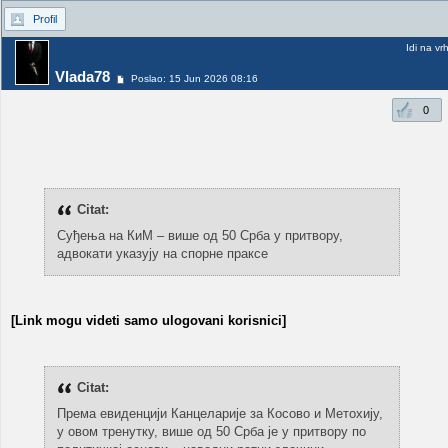
Profil
Idi na vr
Vlada78
Poslao: 15 Jun 2026 08:16
0
Citat:
Суђења на КиМ – више од 50 Срба у притвору,
адвокати указују на спорне праксе
[Link mogu videti samo ulogovani korisnici]
Citat:
Према евиденцији Канцеларије за Косово и Метохију,
у овом тренутку, више од 50 Срба је у притвору по