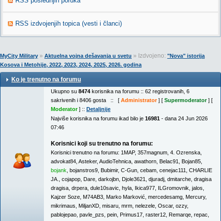
RSS poslednjih poruka
RSS izdvojenjih topica (vesti i članci)
»
» Izdvojeno:
MyCity Military
Aktuelna vojna dešavanja u svetu
"Nova" istorija
Kosova i Metohije, 2022, 2023, 2024, 2025, 2026. godina
Ko je trenutno na forumu
Ukupno su
8474
korisnika na forumu :: 62 registrovanih, 6
sakrivenih i 8406 gosta :: [
Administrator
] [
Supermoderator
] [
Moderator
] ::
Detaljnije
Najviše korisnika na forumu ikad bilo je
16981
- dana 24 Jun 2026
07:46
Korisnici koji su trenutno na forumu:
Korisnici trenutno na forumu:
1MAP
,
357magnum
,
4. Ozrenska
,
advokat84
,
Asteker
,
AudioTehnica
,
awathorn
,
Belac91
,
Bojan85
,
bojank
,
bojanstros9
,
Bubimir
,
C-Gun
,
cebam
,
cenejac111
,
CHARLIE
JA.
,
cojapop
,
Dare
,
darkojbn
,
Djole3621
,
djuradj
,
dmitarche
,
dragisa
dragisa
,
drpera
,
dule10savic
,
hyla
,
Ikica977
,
ILGromovnik
,
jalos
,
Kajzer Soze
,
M74AB3
,
Marko Marković
,
mercedesamg
,
Mercury
,
mikrimaus
,
MiljanXD
,
misaru
,
mrm
,
nelezele
,
Oscar
,
ozzy
,
pablojepao
,
pavle_pzs
,
pein
,
Primus17
,
raster12
,
Remarqe
,
repac
,