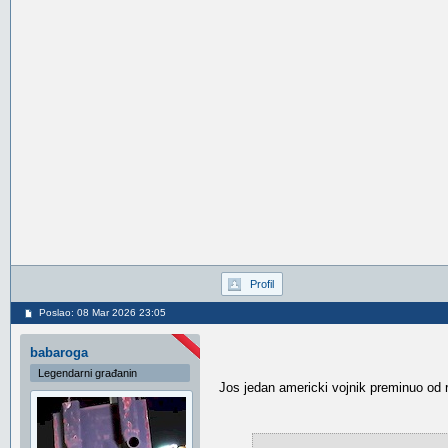
Profil
Poslao: 08 Mar 2026 23:05
babaroga
Legendarni građanin
Jos jedan americki vojnik preminuo od r