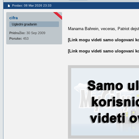
Poslao: 08 Mar 2026 23:33
cifra
Ugledni građanin
Manama Bahrein, veceras, Patriot dejst
Pridružio:
30 Sep 2009
Poruke:
453
[Link mogu videti samo ulogovani ko
[Link mogu videti samo ulogovani ko