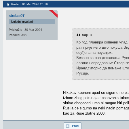
Poslao: 08 Mar 2026 23:19
strelac07
Ugledni građanin
Pridružio:
30 Mar 2024
sap ::
Poruke:
348
Ко год планира копнени упад
рат прије него што покуша.Ви
осуђена на неуспјех.
Везано за ова дешавања Русиј
лагано напредовање.Ствар ге
Ирану,сигорно да помаже што
Русије.
Nikakav kopneni upad se sigurno ne pla
izbore zbog pokusaja spasavanja talac
skriva obogaceni uran bi mogao biti pol
Rusija ce sigurno na neki nacin pomaga
kao za Ruse zlatne 2008.
Profil