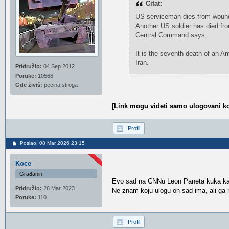
Citat:
US serviceman dies from wounds
Another US soldier has died fro
Central Command says.
It is the seventh death of an A
Iran.
Pridružio:
04 Sep 2012
Poruke:
10568
Gde živiš:
pecina stroga
[Link mogu videti samo ulogovani ko
Profil
Poslao: 08 Mar 2026 23:15
Koce
Građanin
Evo sad na CNNu Leon Paneta kuka kako 
Pridružio:
26 Mar 2023
Ne znam koju ulogu on sad ima, ali ga ne
Poruke:
110
Profil