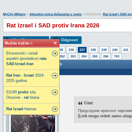
»
» Izdvojeno:
MyCity Military
Aktuelna vojna dešavanja u svetu
Rat Izrael i SAD pr
Rat Izrael i SAD protiv Irana 2026
Napiši novu temu
Odgovori
Možda tražite i:
Strana:
1
232
233
234
235
236
237
238
239
240
241
Ekonomski i ostali
257
258
259
260
261
262
263
264
265
266
763
aspekti (posledice)
rata
SAD
-
Izrael
-
Iran
Rat Izrael i SAD protiv Irana 2026
Poslao: 08 Mar 2026 22:48
Rat
Iran
-
Izrael
2024-
2025 godina
DJUNTA
Ugledni građanin
SSSR
protiv
sila
Osovine -
rat
titana
Citat:
Rat
Izrael
-Hamas
Председник иранског парламе
[Link mogu videti samo ulogo