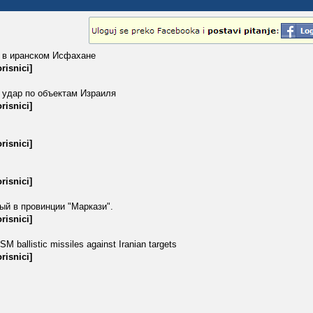
 в иранском Исфахане
risnici]
 удар по объектам Израиля
risnici]
risnici]
risnici]
ый в провинции "Маркази".
risnici]
allistic missiles against Iranian targets
risnici]