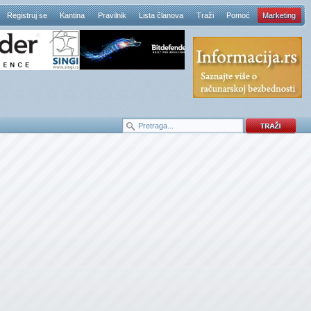
Registruj se
Kantina
Pravilnik
Lista članova
Traži
Pomoć
Marketing