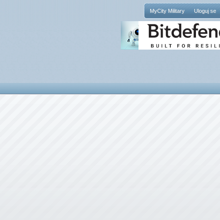
MyCity Military
Uloguj se