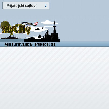
Prijateljski sajtovi