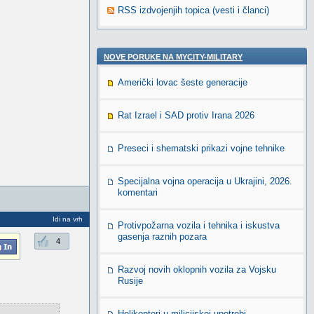
RSS izdvojenjih topica (vesti i članci)
NOVE PORUKE NA MYCITY-MILITARY
Američki lovac šeste generacije
Rat Izrael i SAD protiv Irana 2026
Preseci i shematski prikazi vojne tehnike
Specijalna vojna operacija u Ukrajini, 2026.
komentari
Idi na vrh
Protivpožarna vozila i tehnika i iskustva
gasenja raznih pozara
4
Razvoj novih oklopnih vozila za Vojsku
Rusije
Helikopteri u milicijskoj upotrebi