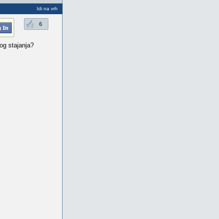
Idi na vrh
6
og stajanja?