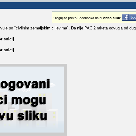
Uloguj se preko Facebooka da bi
video sliku
:
vuje po "civilnim zemaljskim ciljevima". Da nije PAC 2 raketa odvugla od dug
risnici]
risnici]