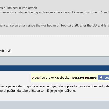
 sustained in Iran attack
m wounds sustained during an Iranian attack on a US base, this time in Saud
merican serviceman since the war began on February 28, after the US and Isra
risnici]
je jedino što mogu da izbore primirje, i da vojska to može da obezbedi uda
 bi puštali da tako priča da to mišljenje nije rašireno.