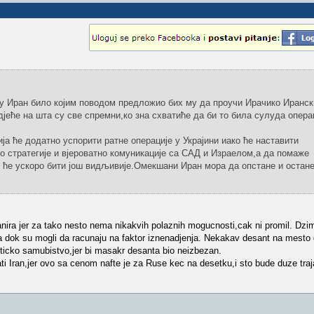
 у Иран било којим поводом предложио бих му да проучи Ирачико Иранск
дјеће на шта су све спремни,ко зна схватиће да би то била сулуда опера
а ће додатно успорити ратне операције у Украјини иако ће наставити
о стратегије и вјероватно комуникације са САД и Израелом,а да помаже
 ће ускоро бити још видљивије.Омекшани Иран мора да опстане и остане
nira jer za tako nesto nema nikakvih polaznih mogucnosti,cak ni promil. Dzimi
a dok su mogli da racunaju na faktor iznenadjenja. Nekakav desant na mesto
iticko samubistvo,jer bi masakr desanta bio neizbezan.
ti Iran,jer ovo sa cenom nafte je za Ruse kec na desetku,i sto bude duze traj