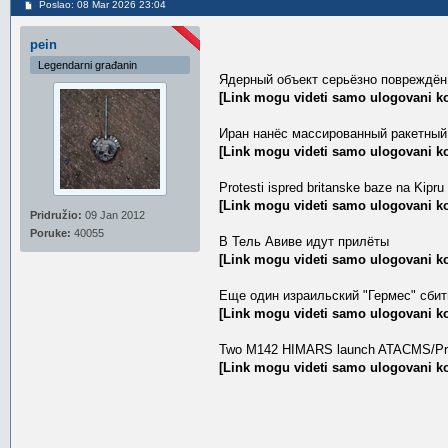
Poslao: 08 Mar 2026 23:04
pein
Legendarni građanin
Ядерный объект серьёзно повреждён
[Link mogu videti samo ulogovani ko
Иран нанёс массированный ракетный
[Link mogu videti samo ulogovani ko
Protesti ispred britanske baze na Kipru
[Link mogu videti samo ulogovani ko
Pridružio:
09 Jan 2012
Poruke:
40055
В Тель Авиве идут прилёты
[Link mogu videti samo ulogovani ko
Еще один израильский "Гермес" сбит
[Link mogu videti samo ulogovani ko
Two M142 HIMARS launch ATACMS/PrSM b
[Link mogu videti samo ulogovani ko