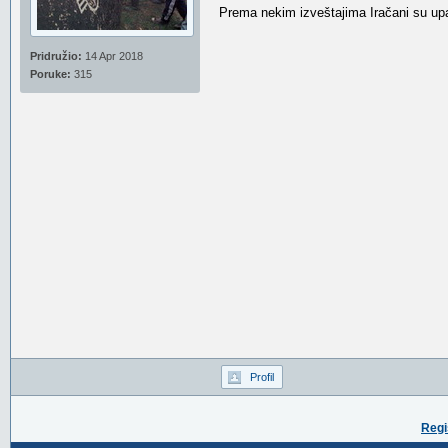
Prema nekim izveštajima Iračani su upa
Pridružio:
14 Apr 2018
Poruke:
315
Profil
Regi