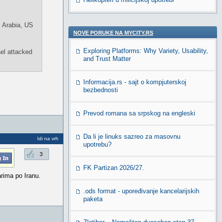
i Arabia, US
NOVE PORUKE NA MYCITY.RS
Exploring Platforms: Why Variety, Usability,
el attacked
and Trust Matter
Informacija.rs - sajt o kompjuterskoj
bezbednosti
Prevod romana sa srpskog na engleski
Da li je linuks sazreo za masovnu
Idi na vrh
upotrebu?
3
FK Partizan 2026/27.
rima po Iranu.
.ods format - upoređivanje kancelarijskih
paketa