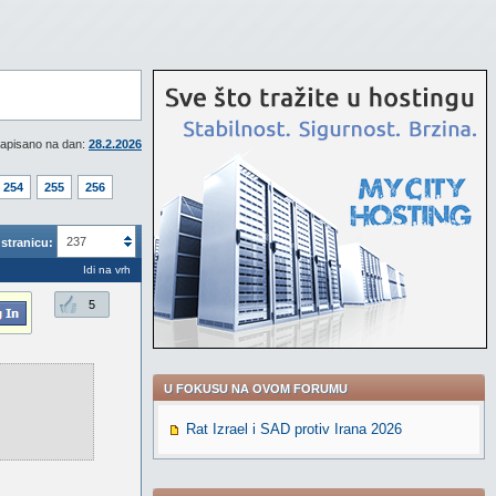
apisano na dan:
28.2.2026
254
255
256
237
stranicu:
Idi na vrh
5
U FOKUSU NA OVOM FORUMU
Rat Izrael i SAD protiv Irana 2026