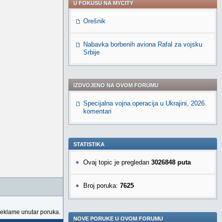
U FOKUSU NA MYCITY
Orešnik
Nabavka borbenih aviona Rafal za vojsku
Srbije
IZDVOJENO NA OVOM FORUMU
Specijalna vojna operacija u Ukrajini, 2026.
komentari
STATISTIKA
Ovaj topic je pregledan
3026848 puta
Broj poruka:
7625
reklame unutar poruka.
NOVE PORUKE U OVOM FORUMU