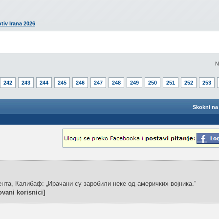
otiv Irana 2026
N
242
243
244
245
246
247
248
249
250
251
252
253
Skokni na 
нта, Калибаф: „Ирачани су заробили неке од америчких војника.“
vani korisnici]