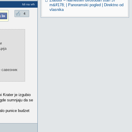
Zlatibor – Namešten dvosoban stan 37
Idi na vrh
m&#178; | Panoramski pogled | Direktno od
vlasnika
4
и
ција
 савезник
 Krater je izgubio
 gde sumnjaju da se
alo punice budzet