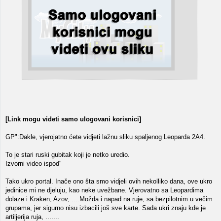
[Link mogu videti samo ulogovani korisnici]
GP":Dakle, vjerojatno ćete vidjeti lažnu sliku spaljenog Leoparda 2A4.
To je stari ruski gubitak koji je netko uredio.
Izvorni video ispod"
Tako ukro portal. Inače ono šta smo vidjeli ovih nekolliko dana, ove ukro
jedinice mi ne djeluju, kao neke uvežbane. Vjerovatno sa Leopardima
dolaze i Kraken, Azov, ....Možda i napad na ruje, sa bezpilotnim u večim
grupama, jer sigurno nisu izbacili još sve karte. Sada ukri znaju kde je
artiljerija ruja, .......