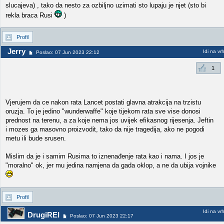
slucajeva) , tako da nesto za ozbiljno uzimati sto lupaju je njet (sto bi
rekla braca Rusi
)
Profil
Jerry
Idi na vr
Poslao: 07 Jun 2023 22:12
1
Vjerujem da ce nakon rata Lancet postati glavna atrakcija na trzistu
oruzja. To je jedino "wunderwaffe" koje tijekom rata sve vise donosi
prednost na terenu, a za koje nema jos uvijek efikasnog rijesenja. Jeftin
i mozes ga masovno proizvodit, tako da nije tragedija, ako ne pogodi
metu ili bude srusen.
Mislim da je i samim Rusima to iznenađenje rata kao i nama. I jos je
"moralno" ok, jer mu jedina namjena da gada oklop, a ne da ubija vojnike
Profil
Idi na vr
DrugiREI
Poslao: 07 Jun 2023 22:17