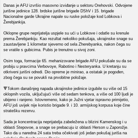
Danas je AFU izvršio masovno izviđanje u sektoru Orehovski. Odvojene
jurišne jedinice 128. brdske jurišne brigade DShV i 15. brigade
Nacionalne garde Ukrajine napale su ruske položaje kod Lobkova i
Žerebjankija.
Oklopne grupe neprijatelja uspjele su ući u Lobkove i odatle su krenule
prema Žerebjankiju. Kao rezultat nekoliko pokušaja, ukrajinske snage su
zaustavljene 1 kilometar sjeverno od sela Zherebyanka, nakon čega su
se vratile s gubicima. Pubis je trenutno u sivoj zoni.
Osim toga, formacije 65. mehanizovane brigade AFU pokušale su da se
probiju u pravcima Verbovoye, Rabotino i Nesteryanka. U kretanju su
otkriveni jurišni odredi. Dio opreme je minirao, a ostatak je pogođen,
zbog čega su se povukli na prvobitne položaje.
🔻Tokom današnjeg napada ukrajinske jedinice izgubile su više od 15
oklopnih vozila, uključujući više od sedam tenkova, a više od 100 ljudi je
ubijeno i ranjeno. Istovremeno, kako je Južni vjetar ispravno primijetio,
AFU još uvijek nije koristio brigade 9. i 10. armijskog korpusa koje čine
stratešku rezervu.
Sada je koncentracija neprijatelja zabeležena u blizini Kamenskog i u
oblasti Stepovoe, a snage se prebacuju iz oblasti Herson u Zaporožje.
Tako da u naredna 24 sata treba očekivati ​​još jedan pokušaj juriša na