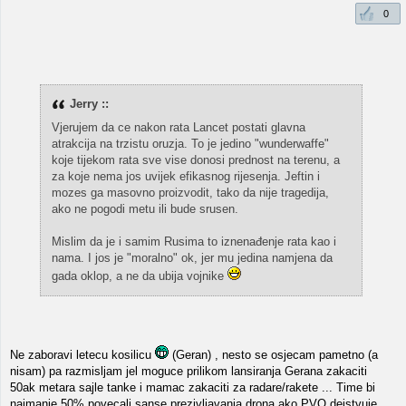
0
Jerry ::
Vjerujem da ce nakon rata Lancet postati glavna
atrakcija na trzistu oruzja. To je jedino "wunderwaffe"
koje tijekom rata sve vise donosi prednost na terenu, a
za koje nema jos uvijek efikasnog rijesenja. Jeftin i
mozes ga masovno proizvodit, tako da nije tragedija,
ako ne pogodi metu ili bude srusen.
Mislim da je i samim Rusima to iznenađenje rata kao i
nama. I jos je "moralno" ok, jer mu jedina namjena da
gada oklop, a ne da ubija vojnike
Ne zaboravi letecu kosilicu
(Geran) , nesto se osjecam pametno (a
nisam) pa razmisljam jel moguce prilikom lansiranja Gerana zakaciti
50ak metara sajle tanke i mamac zakaciti za radare/rakete ... Time bi
najmanje 50% povecali sanse prezivljavanja drona ako PVO dejstvuje