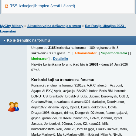
RSS izdvojenjih topica (vesti i članci)
»
»
MyCity Military
Aktuelna vojna dešavanja u svetu
Rat Rusija-Ukrajina 2023 -
komentari
Ko je trenutno na forumu
Ukupno su
3165
korisnika na forumu :: 100 registrovanih, 3
sakrivenih i 3062 gosta :: [
Administrator
] [
Supermoderator
] [
Moderator
] ::
Detaljnije
Najviše korisnika na forumu ikad bilo je
16981
- dana 24 Jun 2026
07:46
Korisnici koji su trenutno na forumu:
Korisnici trenutno na forumu:
9191vs
,
A.R.Chafee.Jr.
,
Account
,
Agape
,
ALEXV
,
Apok
,
avijacija
,
BAKI89
,
bobor
,
Boris BM
,
boromir
,
BORUTUS
,
branko87
,
BrcakRS
,
Bubi
,
Bubimir
,
Burovnyak
,
Colt D
,
CraniumWhite
,
cuvarkuca
,
d.arsenal321
,
darkojbn
,
DeerHunter
,
dejan1972
,
dinamik
,
djboj
,
Djota1
,
Djuza
,
doktor097
,
Dovla
,
Dragan1998
,
draganl
,
drimer
,
Dungorth
,
Džekson
,
feanor
,
gajasvi
,
ginjica
,
goran.vvv
,
GUARIN
,
havoc995
,
Helket
,
iceburn
,
Igritelj
,
Jaxupa
,
Jonbonjovi
,
JOntra
,
Jose
,
K2
,
kaput21
,
kljift
,
kolateralnasteta
,
kori
,
loon123
,
lord sir giga
,
luka35
,
lukovic
,
Malik
,
Marko Marković
,
MarkoMarkovic86
,
mikidragi
,
Milan A. Nikolic
,