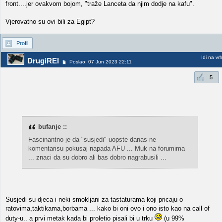
front....jer ovakvom bojom, "traže Lanceta da njim dodje na kafu".
Vjerovatno su ovi bili za Egipt?
Profil
Idi na vr
DrugiREI
Poslao: 07 Jun 2023 22:11
5
bufanje ::
Fascinantno je da "susjedi" uopste danas ne
komentarisu pokusaj napada AFU ... Muk na forumima
... znaci da su dobro ali bas dobro nagrabusili ...
Susjedi su djeca i neki smokljani za tastaturama koji pricaju o
ratovima,taktikama,borbama ... kako bi oni ovo i ono isto kao na call of
duty-u.. a prvi metak kada bi proletio pisali bi u trku
(u 99%