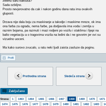
zelenu saru kaktusa?
Sada ozbiljno.
Prosto nevjerovatno da cak i nakon godinu dana rata ima ovakvih
gluposti.
Drzava nije dala boju za maskiranje a takodje i maskirne mreze, ok ima
ona farba za ogradu, nema farbe, pa dodjavola ima voda i zemlja u
raznim bojama, pa razmuti i mazi rodjeni po vozilu i staklima i lijepi na
balto vegetaciju a o tragovima vozila na ledini da i ne govorim jer ovi su
vizuelno uoceni.
Ma kako surovo zvucalo, u ratu neki ljudi zaista zasluze da poginu.
Profil
Prethodna strana
Sledeća strana
Zaključano
Strana:
1
1463
1464
1465
1466
1467
1468
1469
1470
1471
1474
1475
1476
1477
1478
1479
1480
1481
1482
1483
1