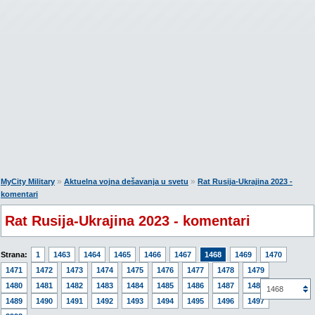
»
»
MyCity Military
Aktuelna vojna dešavanja u svetu
Rat Rusija-Ukrajina 2023 -
komentari
Rat Rusija-Ukrajina 2023 - komentari
Strana:
1
1463
1464
1465
1466
1467
1468
1469
1470
1471
1472
1473
1474
1475
1476
1477
1478
1479
1480
1481
1482
1483
1484
1485
1486
1487
1488
1468
1489
1490
1491
1492
1493
1494
1495
1496
1497