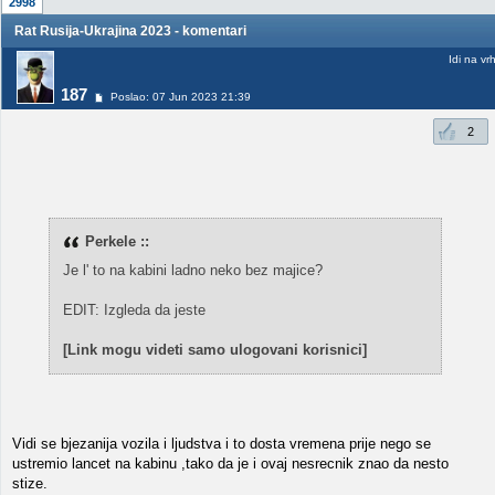
2998
Rat Rusija-Ukrajina 2023 - komentari
Idi na vr
187
Poslao: 07 Jun 2023 21:39
2
Perkele ::
Je l' to na kabini ladno neko bez majice?
EDIT: Izgleda da jeste
[Link mogu videti samo ulogovani korisnici]
Vidi se bjezanija vozila i ljudstva i to dosta vremena prije nego se
ustremio lancet na kabinu ,tako da je i ovaj nesrecnik znao da nesto
stize.