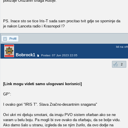
položaje Oružanih snaga Rusije.
PS. Inace sto se tice Iris-T sada sam procitao tvit gdje se spominje da
je nakon Lanceta radio i Krasnopol !?
Profil
Idi na vr
Bobrock1
Poslao: 07 Jun 2023 22:05
2
[Link mogu videti samo ulogovani korisnici]
GP":
I ovako gori “IRIS T”. Slava Zračno-desantnim snagama"
Ovi ukri mi djeluju smotani, da imaju PVO sistem ofarban ako se ne
varam u belu boju. Pa mogli bi sve ovako da ofarbaju, da se bolje vidu.
Ako damo šalo u stranu, izgleda da se njim žurilo, da ovo dodje na