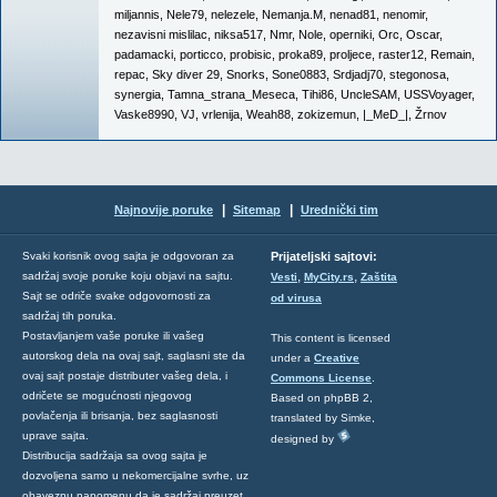
miljannis
,
Nele79
,
nelezele
,
Nemanja.M
,
nenad81
,
nenomir
,
nezavisni mislilac
,
niksa517
,
Nmr
,
Nole
,
operniki
,
Orc
,
Oscar
,
padamacki
,
porticco
,
probisic
,
proka89
,
proljece
,
raster12
,
Remain
,
repac
,
Sky diver 29
,
Snorks
,
Sone0883
,
Srdjadj70
,
stegonosa
,
synergia
,
Tamna_strana_Meseca
,
Tihi86
,
UncleSAM
,
USSVoyager
,
Vaske8990
,
VJ
,
vrlenija
,
Weah88
,
zokizemun
,
|_MeD_|
,
Žrnov
|
|
Najnovije poruke
Sitemap
Urednički tim
Svaki korisnik ovog sajta je odgovoran za
Prijateljski sajtovi:
,
,
sadržaj svoje poruke koju objavi na sajtu.
Vesti
MyCity.rs
Zaštita
Sajt se odriče svake odgovornosti za
od virusa
sadržaj tih poruka.
Postavljanjem vaše poruke ili vašeg
This content is licensed
autorskog dela na ovaj sajt, saglasni ste da
under a
Creative
ovaj sajt postaje distributer vašeg dela, i
Commons License
.
odričete se mogućnosti njegovog
Based on phpBB 2,
povlačenja ili brisanja, bez saglasnosti
translated by Simke,
uprave sajta.
designed by
Distribucija sadržaja sa ovog sajta je
dozvoljena samo u nekomercijalne svrhe, uz
obaveznu napomenu da je sadržaj preuzet