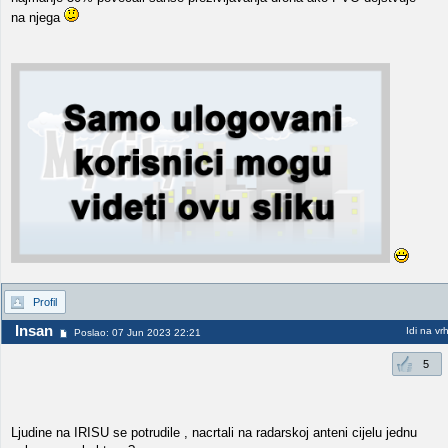
na njega
Profil
Insan
Idi na vr
Poslao: 07 Jun 2023 22:21
5
Ljudine na IRISU se potrudile , nacrtali na radarskoj anteni cijelu jednu