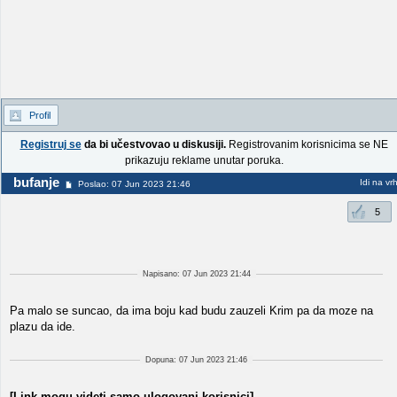
Profil
Registruj se
da bi učestvovao u diskusiji.
Registrovanim korisnicima se NE
prikazuju reklame unutar poruka.
bufanje
Idi na vr
Poslao: 07 Jun 2023 21:46
5
Napisano: 07 Jun 2023 21:44
Pa malo se suncao, da ima boju kad budu zauzeli Krim pa da moze na
plazu da ide.
Dopuna: 07 Jun 2023 21:46
[Link mogu videti samo ulogovani korisnici]