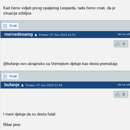
Kad čemo vidjeti prvog spaljenog Leoparda, tada čemo znati, da je
situacija ozbiljna.
Profil
mercedesamg
Idi na vr
Poslao: 07 Jun 2023 21:51
4
@bufanje ovo ukrajinsko sa Vormejtom djeluje kao dosta promašaja
Profil
bufanje
Idi na vr
Poslao: 07 Jun 2023 21:54
0
I meni djeluje da su dosta fulali
Ribar pise: