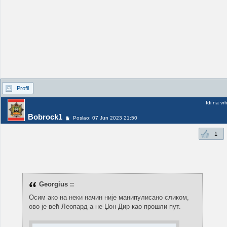
Profil
Idi na vr
Bobrock1
Poslao: 07 Jun 2023 21:50
1
Georgius ::
Осим ако на неки начин није манипулисано сликом,
ово је већ Леопард а не Џон Дир као прошли пут.