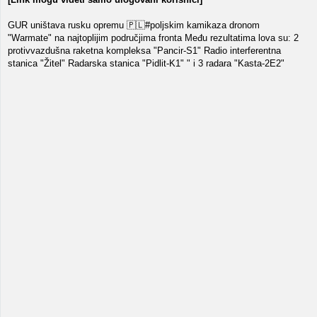
GUR uništava rusku opremu 🇵🇱#poljskim kamikaza dronom
"Warmate" na najtoplijim područjima fronta Među rezultatima lova su: 2
protivvazdušna raketna kompleksa "Pancir-S1" Radio interferentna
stanica "Žitel" Radarska stanica "Pidlit-K1" " i 3 radara "Kasta-2E2"