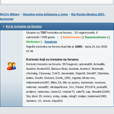
»
»
MyCity Military
Aktuelna vojna dešavanja u svetu
Rat Rusija-Ukrajina 2023 -
komentari
Ko je trenutno na forumu
Ukupno su
7357
korisnika na forumu :: 52 registrovanih, 6
sakrivenih i 7299 gosta :: [
Administrator
] [
Supermoderator
] [
Moderator
] ::
Detaljnije
Najviše korisnika na forumu ikad bilo je
16981
- dana 24 Jun 2026
07:46
Korisnici koji su trenutno na forumu:
Korisnici trenutno na forumu:
357magnum
,
advokat84
,
Armadillo
,
Asteker
,
Avalon015
,
Banovo Brdo
,
boxbole
,
branko7
,
Brankojle
,
chichabg
,
Clouseau
,
Colt D
,
dacanaldo
,
DejanSt
,
Demi87
,
Djokislav
,
dulleo
,
GeoM
,
Giskard
,
Gorilo_1991
,
mgolub
,
Mi lao shu
,
milanstankovic087
,
Milos ZA
,
Mis uz pusku
,
monomah
,
museum
,
nelezele
,
nenad81
,
nikolapetkovic
,
Orc
,
Panter
,
PO1974
,
proka89
,
proljece
,
radoznao
,
raster12
,
redstar72
,
sale76
,
sap
,
Simulink11000
,
Sky diver 29
,
sonico
,
sslay
,
stalja
,
stingD
,
tooljan
,
trademark1982
,
Vanderx
,
VJ
,
zexon
,
zlaya011