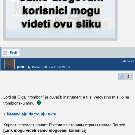
Profil
Idi na vr
pein
Poslao: 10 Jun 2023 22:39
2
Lord sir Giga "trombon" je duvačk instrument a ti si verovatno misl,io na
tromblonsku minu.
+
Nastavljaju da troluju ukre
Хорват передает привет России из столицы страны города Загреб
[Link mogu videti samo ulogovani korisnici]