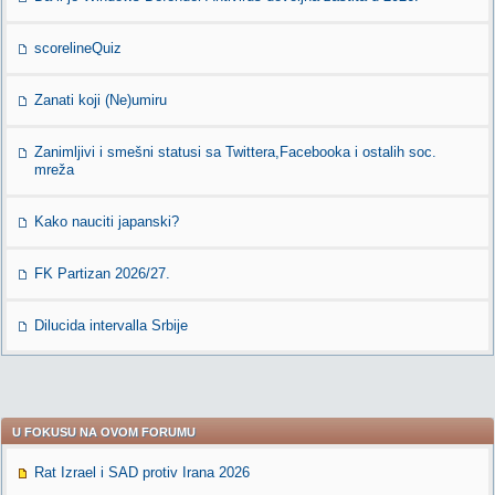
scorelineQuiz
Zanati koji (Ne)umiru
Zanimljivi i smešni statusi sa Twittera,Facebooka i ostalih soc.
mreža
Kako nauciti japanski?
FK Partizan 2026/27.
Dilucida intervalla Srbije
U FOKUSU NA OVOM FORUMU
Rat Izrael i SAD protiv Irana 2026