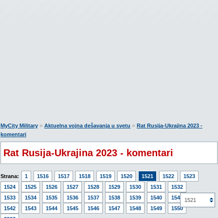
»
»
MyCity Military
Aktuelna vojna dešavanja u svetu
Rat Rusija-Ukrajina 2023 -
komentari
Rat Rusija-Ukrajina 2023 - komentari
Strana:
1
1516
1517
1518
1519
1520
1521
1522
1523
1524
1525
1526
1527
1528
1529
1530
1531
1532
1533
1534
1535
1536
1537
1538
1539
1540
1541
1521
1542
1543
1544
1545
1546
1547
1548
1549
1550