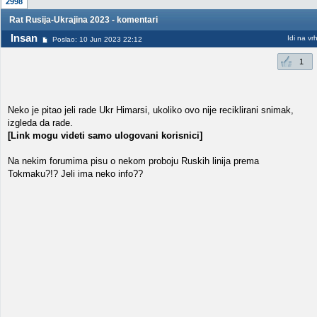
2998
Rat Rusija-Ukrajina 2023 - komentari
Insan
Idi na vr
Poslao: 10 Jun 2023 22:12
1
Neko je pitao jeli rade Ukr Himarsi, ukoliko ovo nije reciklirani snimak,
izgleda da rade.
[Link mogu videti samo ulogovani korisnici]
Na nekim forumima pisu o nekom proboju Ruskih linija prema
Tokmaku?!? Jeli ima neko info??