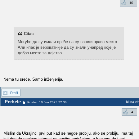
10
Citat:
Могуће да су имали среће па су нашли право место.
Али ипак је вероватније да су знали унапред које је
добро место за дејство.
Nema tu sreće. Samo inženjerija.
Profil
Perkele
Idi na vr
Poslao: 10 Jun 2023 22:36
4
Mislim da Ukrajinci prvi put kad se negde probiju, ako se probiju, ima taj
isti dan da poplave internet sa svojim sadržajem, a kapiram da i oni