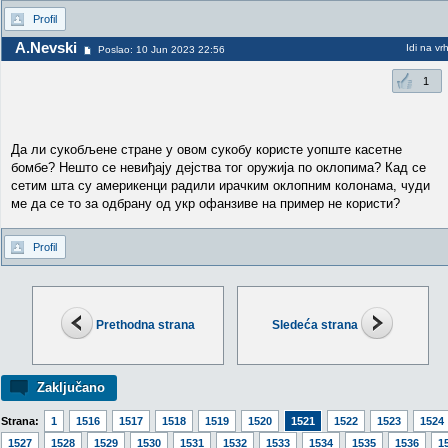
Profil
A.Nevski
Idi na vr
Poslao: 10 Jun 2023 22:56
1
Да ли сукобљене стране у овом сукобу користе уопште касетне
бомбе? Нешто се невиђају дејства тог оружија по оклопима? Кад се
сетим шта су америкенци радили ирачким оклопним колонама, чуди
ме да се то за одбрану од укр офанзиве на пример не користи?
Profil
Prethodna strana
Sledeća strana
Zaključano
Strana:
1
1516
1517
1518
1519
1520
1521
1522
1523
1524
1527
1528
1529
1530
1531
1532
1533
1534
1535
1536
1