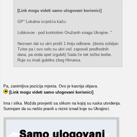
[Link mogu videti samo ulogovani korisnici]
GP":Lokalna izvješća kažu:
Lobkovoe - pod kontrolom Oružanih snaga Ukrajine ."
Neznam dal su ukri prošli 1 liniju odbrane. (dosta ozbiljan
Tviter pa i ovo selo su ukri več zaposeli predhodnih
dana, pa onda opet izgubili) Sada če tek težke borbe.
Ruje su imali gubitke zbog Himarsa.
Pa, zanimljiva pozicija mjesta. Ovo je kasnija objava.
[Link mogu videti samo ulogovani korisnici]
Ima i slika. Možda provjeriti sa slikom na kojoj su ruska utvrđenja.
Sumnjam da su nešto pravili u nizini iznad koje su Ukrajinci.