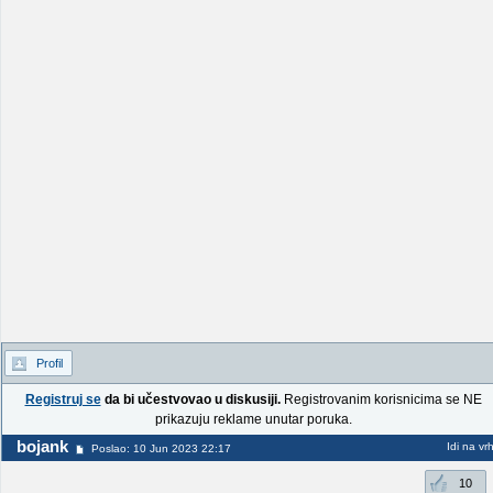
Profil
Registruj se
da bi učestvovao u diskusiji.
Registrovanim korisnicima se NE
prikazuju reklame unutar poruka.
bojank
Idi na vr
Poslao: 10 Jun 2023 22:17
10