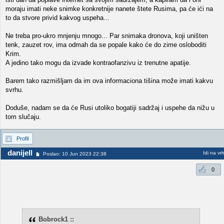
moraju imati neke snimke konkretnije nanete štete Rusima, pa će ići na
to da stvore privid kakvog uspeha...
Ne treba pro-ukro mnjenju mnogo... Par snimaka dronova, koji uništen
tenk, zauzet rov, ima odmah da se popale kako će do zime osloboditi
Krim.
A jedino tako mogu da izvade kontraofanzivu iz trenutne apatije.
Barem tako razmišljam da im ova informaciona tišina može imati kakvu
svrhu.
Doduše, nadam se da će Rusi utoliko bogatiji sadržaj i uspehe da nižu u
tom slučaju.
Profil
danijell
Idi na vr
Poslao: 10 Jun 2023 22:38
0
Bobrock1 ::