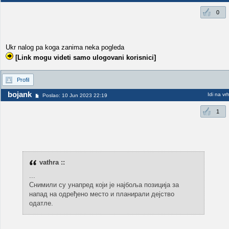
0
Ukr nalog pa koga zanima neka pogleda
[Link mogu videti samo ulogovani korisnici]
Profil
bojank
Idi na vr
Poslao: 10 Jun 2023 22:19
1
vathra ::
...
Снимили су унапред који је најбоља позиција за
напад на одређено место и планирали дејство
одатле.