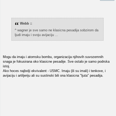
Webb ::
^ wagner je sve samo ne klasicna pesadija sobzirom da
ljudi imaju i svoju avijaciju ...
Mogu da imaju i atomsku bombu, organizacija njihovih suvozemnih
snaga je fokusirana oko klasicne pesadije. Sve ostalo je samo podrska
istoj.
Ako hoces najbolji ekvivalent - USMC. Imaju (ili su imali) i tenkove, i
avijaciju i artiljeriju ali su sustinski bili ona klasicna "ljuta" pesadija.