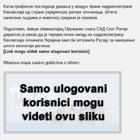
Катастрофалне последице дизања у ваздух бране хидроелектране
Каховскаја од стране украјинских ратних злочинаца. Штета
нанесена људима и животној средини је огромна.
Подсетимо, бивши обавештајац Оружаних снага САД Скот Ритер
директно је рекао да је терористички напад на хидроелектрану
Каховскаја починила Украјина како би оптужила Русију за наношење
штете екологији региона.
[Link mogu videti samo ulogovani korisnici]
Ribarova mapa saukro gubitcima u tehnici