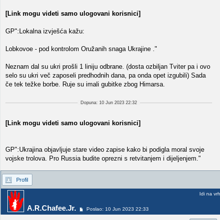
[Link mogu videti samo ulogovani korisnici]
GP":Lokalna izvješća kažu:
Lobkovoe - pod kontrolom Oružanih snaga Ukrajine ."
Neznam dal su ukri prošli 1 liniju odbrane. (dosta ozbiljan Tviter pa i ovo
selo su ukri več zaposeli predhodnih dana, pa onda opet izgubili) Sada
če tek težke borbe. Ruje su imali gubitke zbog Himarsa.
Dopuna: 10 Jun 2023 22:32
[Link mogu videti samo ulogovani korisnici]
GP":Ukrajina objavljuje stare video zapise kako bi podigla moral svoje
vojske trolova. Pro Russia budite oprezni s retvitanjem i dijeljenjem."
Profil
Idi na vr
A.R.Chafee.Jr.
Poslao: 10 Jun 2023 22:33