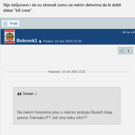
Nije iskljuceno i da su skresali sumu na nekim delovima da bi dobili
dobar "kill zone".
Profil
Idi na vr
Bobrock1
Poslao: 10 Jun 2023 22:32
1
Napisano: 10 Jun 2023 22:22
Insan ::
Na nekim forumima pisu o nekom proboju Ruskih linija
prema Tokmaku?!? Jeli ima neko info??