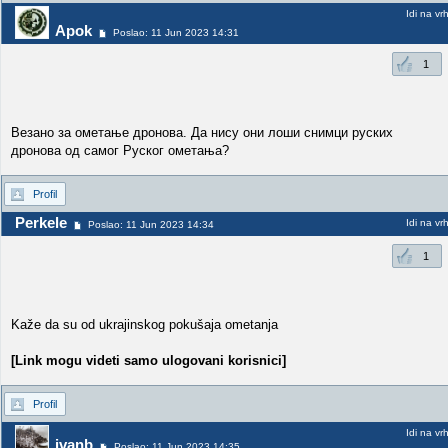
Idi na vr
Apok
Poslao: 11 Jun 2023 14:31
1
Везано за ометање дронова. Да нису они лоши снимци руских
дронова од самог Руског ометања?
Profil
Perkele
Idi na vr
Poslao: 11 Jun 2023 14:34
1
Kaže da su od ukrajinskog pokušaja ometanja
[Link mogu videti samo ulogovani korisnici]
Profil
Idi na vr
ivanb
Poslao: 11 Jun 2023 14:35