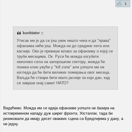
1
kunktator ::
Утисак ми је да се још увек нешто чека и да "права"
офанзива неће још. Можда ни до средине лета или
касније. Ово је превише млако за офанзиву о којој се
труби месецима. Ок. Руси ће можда изгубити
неколико села на запорошком сектору, можда ће
понеки клин увући у "kill zone" али уопште ми не
изгледа да ће бити великих померања овог месеца.
Ваљда ће ствари бити мало јасније за који дан, кад
се заврши онај самит НАТО?
Видећемо. Можда им се идеја офанзиве уопште не базира на
истовременом нападу дуж ширег фронта. Уосталом, тада би
ризиковали да имају десет оваквих сцена са Бредлијима у дану, а
не једну.