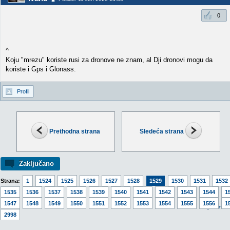
0
^
Koju "mrezu" koriste rusi za dronove ne znam, al Dji dronovi mogu da
koriste i Gps i Glonass.
Profil
Prethodna strana
Sledeća strana
Zaključano
Strana:
1
1524
1525
1526
1527
1528
1529
1530
1531
1532
1535
1536
1537
1538
1539
1540
1541
1542
1543
1544
1
1547
1548
1549
1550
1551
1552
1553
1554
1555
1556
1
Idi na v
2998