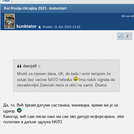
2998
Rat Rusija-Ukrajina 2023 - komentari
Idi na vr
kunktator
Poslao: 11 Jun 2023 13:42
2
danijell ::
Misliš za mjesec dana. Uh, do tada i ovim tempom će
ostati bez većine NATO tehnike
Ima nekih signala da
nezadovoljni Zelenski neće ni otići na samit. Drama.
Да, то. Већ бркам датуме састанака, маневара, време ми је за
одмор.
Какогод, већ сам писао како ми све ово делује исфорсирано, због
политике и даљих одлука НАТО.