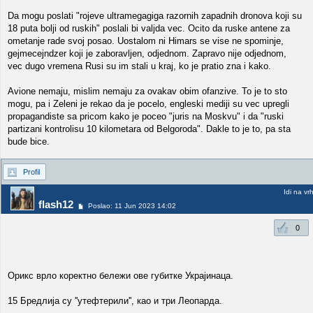
Da mogu poslati "rojeve ultramegagiga razornih zapadnih dronova koji su
18 puta bolji od ruskih" poslali bi valjda vec. Ocito da ruske antene za
ometanje rade svoj posao. Uostalom ni Himars se vise ne spominje,
gejmecejndzer koji je zaboravljen, odjednom. Zapravo nije odjednom,
vec dugo vremena Rusi su im stali u kraj, ko je pratio zna i kako.
Avione nemaju, mislim nemaju za ovakav obim ofanzive. To je to sto
mogu, pa i Zeleni je rekao da je pocelo, engleski mediji su vec upregli
propagandiste sa pricom kako je poceo "juris na Moskvu" i da "ruski
partizani kontrolisu 10 kilometara od Belgoroda". Dakle to je to, pa sta
bude bice.
Profil
Idi na vr
flash12
Poslao: 11 Jun 2023 14:02
0
Орикс врло коректно бележи ове губитке Украјинаца.
15 Бредлија су ''утефтерили'', као и три Леопарда.