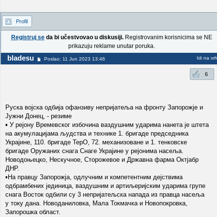
Profil
Registruj se
da bi učestvovao u diskusiji.
Registrovanim korisnicima se NE
prikazuju reklame unutar poruka.
bladesu
Idi na vr
Poslao: 11 Jun 2023 13:46
6
Руска војска одбија офанзиву непријатеља на фронту Запорожје и
Јужни Донец, - резиме
▪ У рејону Времевског избочина ваздушним ударима нанета је штета
на акумулацијама људства и технике 1. бригаде председника
Украјине, 110. бригаде ТерО, 72. механизоване и 1. тенковске
бригаде Оружаних снага Снаге Украјине у рејонима насеља.
Новодоњецко, Нескучное, Сторожевое и Државна фарма Октјабр
ДНР.
▪На правцу Запорожја, одлучним и компетентним дејствима
одбрамбених јединица, ваздушним и артиљеријским ударима групе
снага Восток одбили су 3 непријатељска напада из правца насеља
у току дана. Новоданиловка, Мала Токмачка и Новопокровка,
Запорошка област.