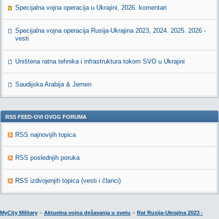
Specijalna vojna operacija u Ukrajini, 2026. komentari
Specijalna vojna operacija Rusija-Ukrajina 2023, 2024. 2025. 2026 -
vesti
Uništena ratna tehnika i infrastruktura tokom SVO u Ukrajini
Saudijska Arabija & Jemen
RSS FEED-OVI OVOG FORUMA
RSS najnovijih topica
RSS poslednjih poruka
RSS izdvojenjih topica (vesti i članci)
»
»
MyCity Military
Aktuelna vojna dešavanja u svetu
Rat Rusija-Ukrajina 2023 -