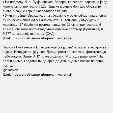
▪ На подручју Н. п. Лукјановское, Запорошка област, поражена је од
колоне оклопних возила 128. брдске јуришне бригаде Оружаних
снага Украјине која је напредовала ка југу.
▪ Укупни губици Оружаних снага Украјине у овим областима дневно
су износили више од 50 милитаната, 11 тенкова, укључујући 3
леопарда, 17 борбених возила пешадије, 16 оклопних возила, 4
возила, системе противваздушне одбране Стормер (Британија) и
М777 артиљеријски систем (САД).
[Link mogu videti samo ulogovani korisnici]
Насеља Нескучное и Благодатноје „на јуриш“ је заузела украјинска
војска. Непријатељ је ушао. Даљи протокол: застава, фотографија,
публикација. Затим АПУ поново одлази. И шта да раде тамо? На
планини смо, гледамо их од врха до дна, видимо сваког на први
поглед.
@Sladkov
[Link mogu videti samo ulogovani korisnici]