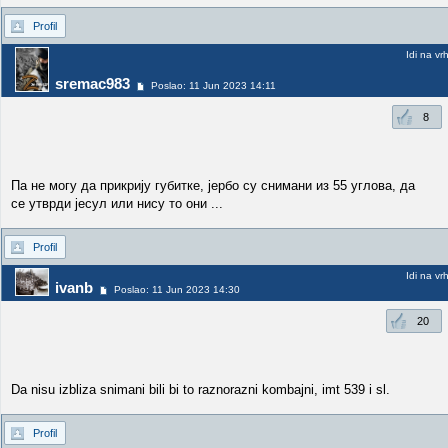
Profil
Idi na vr
sremac983
Poslao: 11 Jun 2023 14:11
8
Па не могу да прикрију губитке, јербо су снимани из 55 углова, да
се утврди јесул или нису то они ...
Profil
Idi na vr
ivanb
Poslao: 11 Jun 2023 14:30
20
Da nisu izbliza snimani bili bi to raznorazni kombajni, imt 539 i sl.
Profil