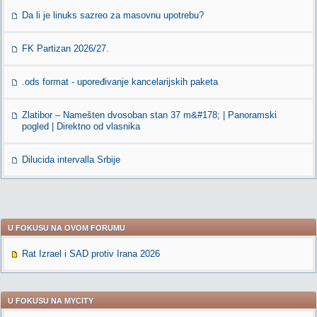
Da li je linuks sazreo za masovnu upotrebu?
FK Partizan 2026/27.
.ods format - upoređivanje kancelarijskih paketa
Zlatibor – Namešten dvosoban stan 37 m&#178; | Panoramski
pogled | Direktno od vlasnika
Dilucida intervalla Srbije
U FOKUSU NA OVOM FORUMU
Rat Izrael i SAD protiv Irana 2026
U FOKUSU NA MYCITY