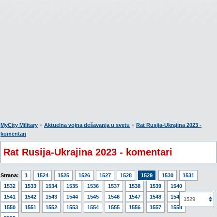
»
»
MyCity Military
Aktuelna vojna dešavanja u svetu
Rat Rusija-Ukrajina 2023 -
komentari
Rat Rusija-Ukrajina 2023 - komentari
Strana:
1
1524
1525
1526
1527
1528
1529
1530
1531
1532
1533
1534
1535
1536
1537
1538
1539
1540
1541
1542
1543
1544
1545
1546
1547
1548
1549
1529
1550
1551
1552
1553
1554
1555
1556
1557
1558