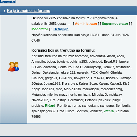
komentari
Ko je trenutno na forumu
Ukupno su
2725
korisnika na forumu :: 70 registrovanih, 4
sakrivenih i 2651 gosta :: [
Administrator
] [
Supermoderator
] [
Moderator
] ::
Detaljnije
Najviše korisnika na forumu ikad bilo je
16981
- dana 24 Jun 2026
07:46
Korisnici koji su trenutno na forumu:
Korisnici trenutno na forumu:
abramac
,
advokat84
,
Ailton
,
Apok
,
Armadillo
,
bobor
,
bojcistv
,
bokisha253
,
bolenbgd
,
BrcakRS
,
bunker
,
C-Gun
,
cavatina
,
Centauro
,
Colt D
,
darkojovxp
,
Demi87
,
dmitarche
,
Dolinc
,
Dukelander
,
ekser222
,
eulereix
,
FOX
,
GeoM
,
Gheljda
,
Glauber
,
grega2s
,
GUARIN
,
howyesno
,
HrcAk47
,
Ikica977
,
Jaxupa
,
JOntra
,
Jovan1983
,
K a s p e r
,
Kajzer Soze
,
Kalem
,
Kaplar2
,
KizJ
,
Koplje
,
loon123
,
Mae
,
Marko1238
,
markolopin
,
mercedesamg
,
Metanoja
,
milenko crazy north
,
mir juzni
,
MiroslavD
,
moldway
,
Nikola2002
,
Orc
,
ostoja
,
Permaldar
,
Petarvu
,
picknick
,
ping15
,
probisic
,
Ričard
,
Romibrat
,
ruma
,
samocitam
,
samsung
,
Semberija
,
spikespiegel832
,
Uros Cuore Sportivo
,
Vanderx
,
vathra
,
ZetaMan
,
79693