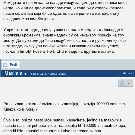
Можда зато ови локални напади имају за циљ да створе неки клин
негде, који би се даље експлоатисао, и тада би у ствари кренула
права офанзива која би се одатле, са те једне тачке, ширила у
позадину. Као код Купјанска.
У прилог томе иде да су у јуриш послали Бредлије и Леопарде у
оноликим бројевима, значи надали су се некаквом пробоју на том
месту. Да су хтели да ''опипавају'' минска поља и руске линије као
што тврде, очекујући понеке жртве и никакав озбиљнији успех,
послали би БМП-ове и Т-64. Што и раде на другим местима.
Profil
Maximm
Idi na vr
Poslao: 11 Jun 2023 14:00
7
Pa ne znam kakvu ofanzivu neki zamisljaju, invazija 100000 vristecih
Kineza ko u Koreji?
Ovo je to, oni za nesto jace nemaju kapacitete, jedino za masovnije
napade na sirini pet puta vecoj, da posalju tih 100000 vristecih ukropa,
ali to bi bilo u sustini vise zrtava i vise unistenog oklopa.