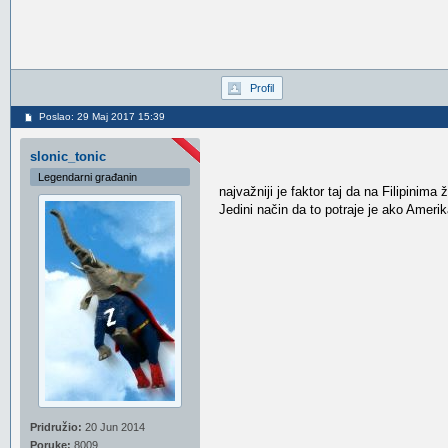
Profil
Poslao: 29 Maj 2017 15:39
slonic_tonic
Legendarni građanin
najvažniji je faktor taj da na Filipinim
Jedini način da to potraje je ako Amerik
Pridružio:
20 Jun 2014
Poruke:
8009