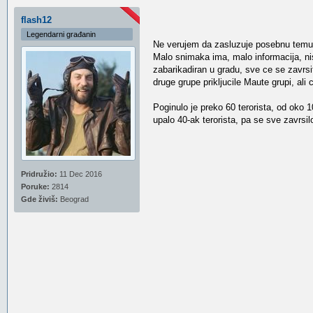
flash12
Legendarni građanin
Ne verujem da zasluzuje posebnu temu, 
Malo snimaka ima, malo informacija, nisu
zabarikadiran u gradu, sve ce se zavrsi
druge grupe prikljucile Maute grupi, ali 
Poginulo je preko 60 terorista, od oko 
upalo 40-ak terorista, pa se sve zavrsil
Pridružio:
11 Dec 2016
Poruke:
2814
Gde živiš:
Beograd