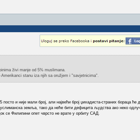
ilipinima živi manje od 5% muslimana.
o Amerikanci stanu iza njih sa oružjem i "savjetnicima".
 посто и није мали број, али највећи број џихадиста-страних бораца ће д
 муслиманска земља, тако да неће бити дефицита људства ако неко одлуч
 док се Филипини опет чврсто не врате у орбиту САД.