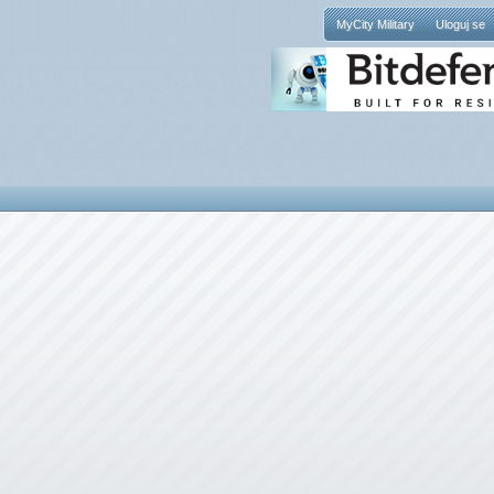
MyCity Military
Uloguj se