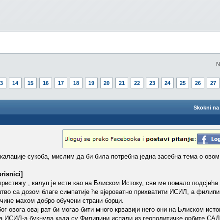
N
3
14
15
16
17
18
19
20
21
22
23
24
25
26
27
Skokni na 
калације сукоба, мислим да би била потребна једна засебна тема о ово
risnici]
 пристижу , калуп је исти као на Блиском Истоку, све ме помало подсјећа
во са дозом благе симпатије ће вјероватно прихватити ИСИЛ, а филипи
 чине махом добро обучени страни борци.
 овога овај рат би могао бити много крвавији него они на Блиском исто
на ИСИЛ-а букнула када су Филипини испали из геополитичке орбите САД