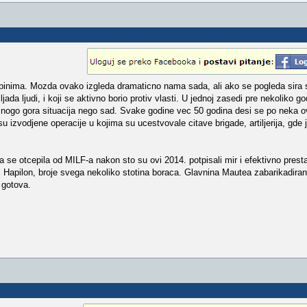
ipinima. Mozda ovako izgleda dramaticno nama sada, ali ako se pogleda sira s
jada ljudi, i koji se aktivno borio protiv vlasti. U jednoj zasedi pre nekoliko go
nogo gora situacija nego sad. Svake godine vec 50 godina desi se po neka o
 izvodjene operacije u kojima su ucestvovale citave brigade, artiljerija, gde 
 se otcepila od MILF-a nakon sto su ovi 2014. potpisali mir i efektivno presta
 Hapilon, broje svega nekoliko stotina boraca. Glavnina Mautea zabarikadiran
 gotova.