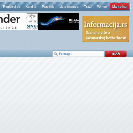
Registruj se
Kantina
Pravilnik
Lista članova
Traži
Pomoć
Marketing