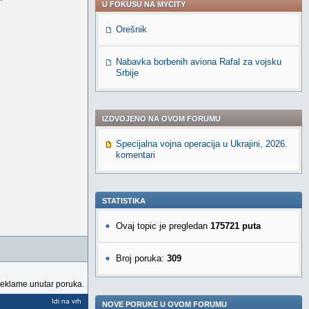
U FOKUSU NA MYCITY
Orešnik
Nabavka borbenih aviona Rafal za vojsku
Srbije
IZDVOJENO NA OVOM FORUMU
Specijalna vojna operacija u Ukrajini, 2026.
komentari
STATISTIKA
Ovaj topic je pregledan
175721 puta
Broj poruka:
309
reklame unutar poruka.
Idi na vrh
NOVE PORUKE U OVOM FORUMU