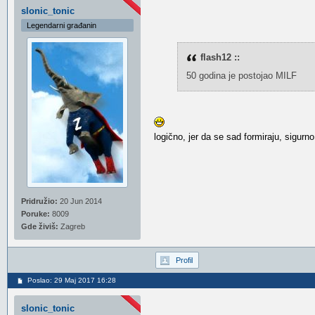
slonic_tonic
Legendarni građanin
flash12 ::
50 godina je postojao MILF
logično, jer da se sad formiraju, sigurno
Pridružio:
20 Jun 2014
Poruke:
8009
Gde živiš:
Zagreb
Profil
Poslao: 29 Maj 2017 16:28
slonic_tonic