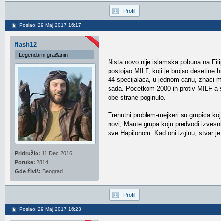
Profil
Poslao: 29 Maj 2017 16:17
flash12
Legendarni građanin
Nista novo nije islamska pobuna na Fil
postojao MILF, koji je brojao desetine hil
44 specijalaca, u jednom danu, znaci m
sada. Pocetkom 2000-ih protiv MILF-a su
obe strane poginulo.
Trenutni problem-mejkeri su grupica koja
novi, Maute grupa koju predvodi izvesni
sve Hapilonom. Kad oni izginu, stvar je
Pridružio:
11 Dec 2016
Poruke:
2814
Gde živiš:
Beograd
Profil
Poslao: 29 Maj 2017 16:23