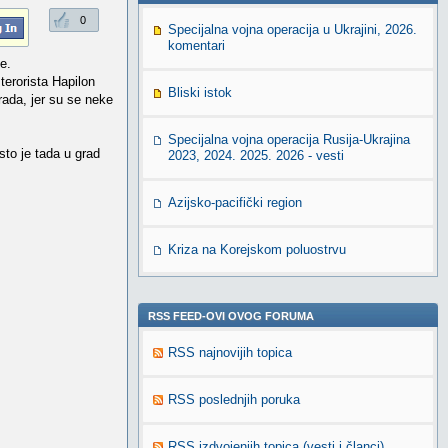
0
Specijalna vojna operacija u Ukrajini, 2026.
komentari
e.
terorista Hapilon
Bliski istok
rada, jer su se neke
Specijalna vojna operacija Rusija-Ukrajina
sto je tada u grad
2023, 2024. 2025. 2026 - vesti
Azijsko-pacifički region
Kriza na Korejskom poluostrvu
RSS FEED-OVI OVOG FORUMA
RSS najnovijih topica
RSS poslednjih poruka
RSS izdvojenjih topica (vesti i članci)