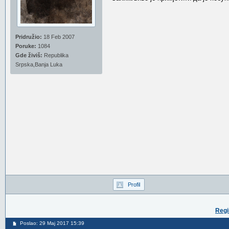
Pridružio:
18 Feb 2007
Poruke:
1084
Gde živiš:
Republika
Srpska,Banja Luka
Profil
Regi
Poslao: 29 Maj 2017 15:39