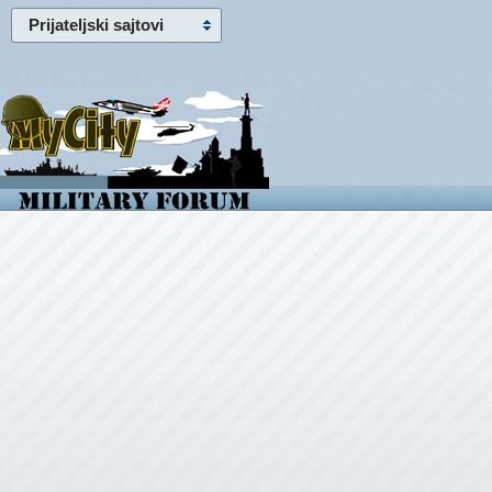
Prijateljski sajtovi