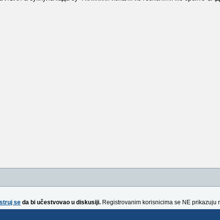
struj se
da bi učestvovao u diskusiji.
Registrovanim korisnicima se NE prikazuju 