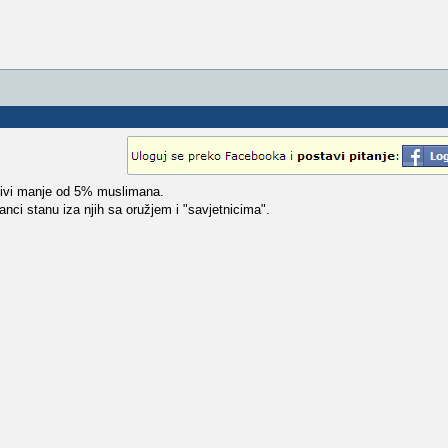
a živi manje od 5% muslimana.
anci stanu iza njih sa oružjem i "savjetnicima".