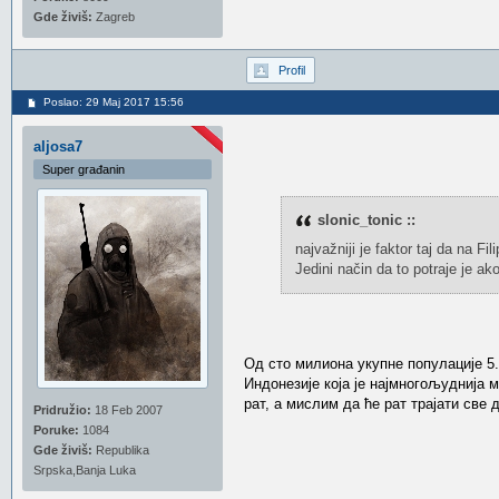
Gde živiš:
Zagreb
Profil
Poslao: 29 Maj 2017 15:56
aljosa7
Super građanin
slonic_tonic ::
najvažniji je faktor taj da na F
Jedini način da to potraje je ak
Од сто милиона укупне популације 5.5
Индонезије која је најмногољуднија
рат, а мислим да ће рат трајати све
Pridružio:
18 Feb 2007
Poruke:
1084
Gde živiš:
Republika
Srpska,Banja Luka