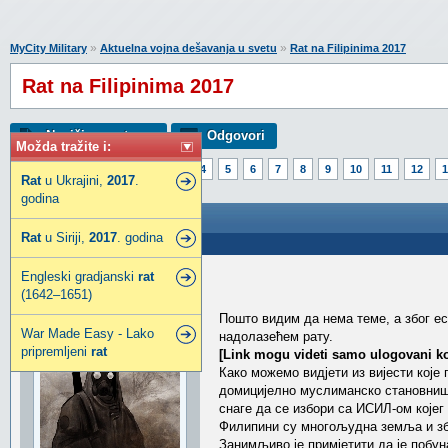
»
»
MyCity Military
Aktuelna vojna dešavanja u svetu
Rat na Filipinima 2017
Rat na Filipinima 2017
Napiši novu temu
Odgovori
Možda tražite i:
Strana:
1
2
3
4
5
6
7
8
9
10
11
12
1
Rat
u Ukrajini,
2017
.
godina
Rat na Filipinima 2017
Rat
u Siriji,
2017
. godina
Poslao: 29 Maj 2017 15:26
Engleski gradjanski
rat
aljosa7
(1642–1651)
Super građanin
Пошто видим да нема теме, а због ес
War Made Easy - Lako
надолазећем рату.
pripremljeni
rat
[Link mogu videti samo ulogovani ko
Како можемо видјети из вијести које
домицијелно муслиманско становништ
снаге да се избори са ИСИЛ-ом којег
Филипини су многољудна земља и због
Занимљиво је примјетити да је побу