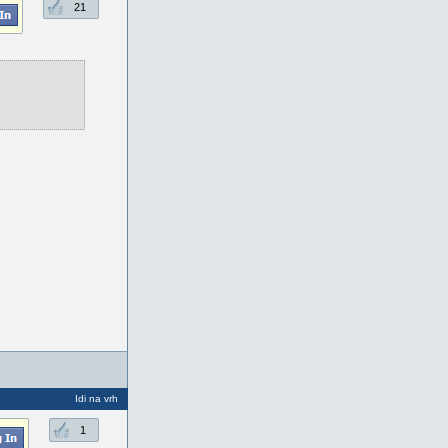
21
Idi na vrh
1