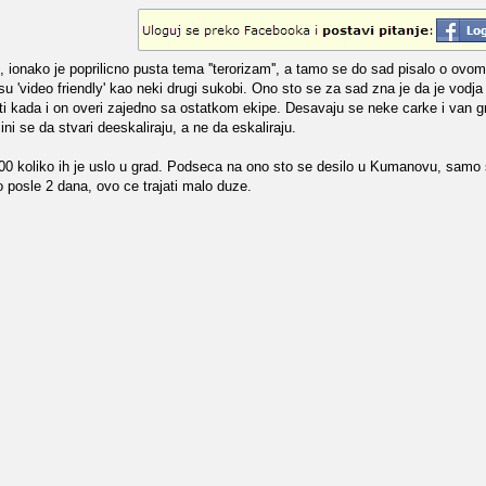
ionako je poprilicno pusta tema ''terorizam'', a tamo se do sad pisalo o ovom
 'video friendly' kao neki drugi sukobi. Ono sto se za sad zna je da je vodja 
ti kada i on overi zajedno sa ostatkom ekipe. Desavaju se neke carke i van g
cini se da stvari deeskaliraju, a ne da eskaliraju.
100 koliko ih je uslo u grad. Podseca na ono sto se desilo u Kumanovu, samo 
o posle 2 dana, ovo ce trajati malo duze.