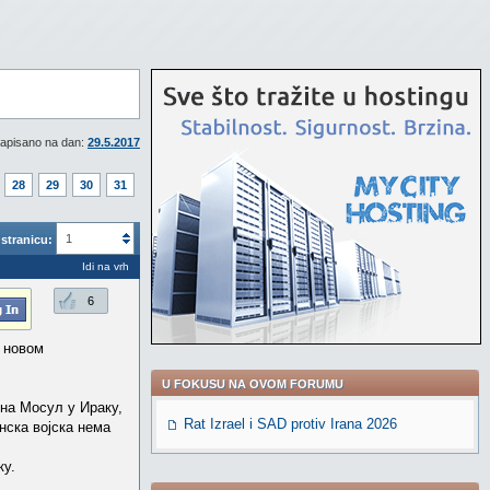
apisano na dan:
29.5.2017
28
29
30
31
1
stranicu:
Idi na vrh
6
м новом
U FOKUSU NA OVOM FORUMU
 на Мосул у Ираку,
Rat Izrael i SAD protiv Irana 2026
нска војска нема
ку.
.