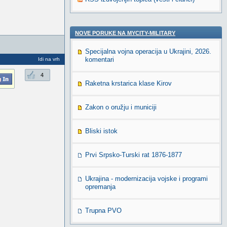
NOVE PORUKE NA MYCITY-MILITARY
Specijalna vojna operacija u Ukrajini, 2026.
komentari
Idi na vrh
4
Raketna krstarica klase Kirov
Zakon o oružju i municiji
Bliski istok
Prvi Srpsko-Turski rat 1876-1877
Ukrajina - modernizacija vojske i programi
opremanja
Trupna PVO