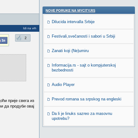
NOVE PORUKE NA MYCITY.RS
Dilucida intervalla Srbije
Idi na vrh
Festivali,svečanosti i sabori u Srbiji
2
Zanati koji (Ne)umiru
Informacija.rs - sajt o kompjuterskoj
bezbednosti
Audio Player
Prevod romana sa srpskog na engleski
оћи прије свега из
и да продуби овај
Da li je linuks sazreo za masovnu
upotrebu?