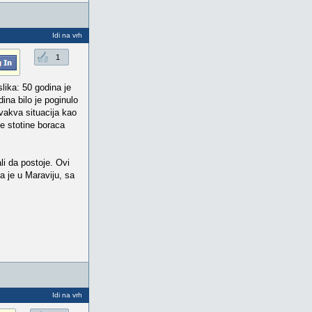
Idi na vrh
1
lika: 50 godina je
dina bilo je poginulo
vakva situacija kao
je stotine boraca
li da postoje. Ovi
a je u Maraviju, sa
Idi na vrh