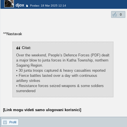
djox
Poslao: 18 Mar 2025 12:14
0
^^Nastavak
Citat:
Over the weekend, People’s Defence Forces (PDF) dealt
a major blow to junta forces in Katha Township, northern
Sagaing Region.
• 30 junta troops captured & heavy casualties reported
• Fierce battles lasted over a day with continuous
artillery strikes
• Resistance forces seized weapons & some soldiers
surrendered
[Link mogu videti samo ulogovani korisnici]
Profil