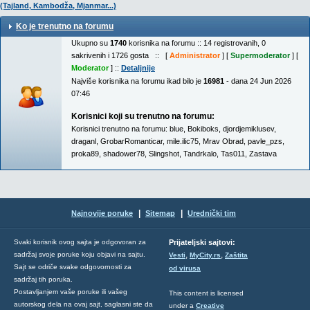
(Tajland, Kambodža, Mjanmar...)
Ko je trenutno na forumu
Ukupno su
1740
korisnika na forumu :: 14 registrovanih, 0
sakrivenih i 1726 gosta :: [
Administrator
] [
Supermoderator
] [
Moderator
] ::
Detaljnije
Najviše korisnika na forumu ikad bilo je
16981
- dana 24 Jun 2026
07:46
Korisnici koji su trenutno na forumu:
Korisnici trenutno na forumu:
blue
,
Bokiboks
,
djordjemiklusev
,
draganl
,
GrobarRomanticar
,
mile.ilic75
,
Mrav Obrad
,
pavle_pzs
,
proka89
,
shadower78
,
Slingshot
,
Tandrkalo
,
Tas011
,
Zastava
|
|
Najnovije poruke
Sitemap
Urednički tim
Svaki korisnik ovog sajta je odgovoran za
Prijateljski sajtovi:
,
,
sadržaj svoje poruke koju objavi na sajtu.
Vesti
MyCity.rs
Zaštita
Sajt se odriče svake odgovornosti za
od virusa
sadržaj tih poruka.
Postavljanjem vaše poruke ili vašeg
This content is licensed
autorskog dela na ovaj sajt, saglasni ste da
under a
Creative