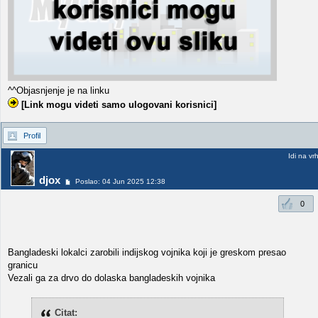
^^Objasnjenje je na linku
[Link mogu videti samo ulogovani korisnici]
Profil
Idi na vr
djox
Poslao: 04 Jun 2025 12:38
0
Bangladeski lokalci zarobili indijskog vojnika koji je greskom presao
granicu
Vezali ga za drvo do dolaska bangladeskih vojnika
Citat: