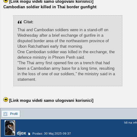
[Link mogu videti samo ulogovani korisnici]
Cambodian soldier killed in Thai border gunfight
Citat:
Thai and Cambodian soldiers were in a stand-off on
Wednesday after a brief exchange of gunfire in a
disputed border area of the northeastern province of
Ubon Ratchathani early that morning.
One Cambodian soldier was killed in the exchange, the
defence ministry in Phnom Penh said.
“The Thai army first opened fire on a trench that had
been a Cambodian army base for a long time, resulting
in the loss of one of our soldiers,” the ministry said in a
statement.
[Link mogu videti samo ulogovani korisnici]
Profil
Idi na vr
djox
Poslao: 30 Maj 2025 09:37