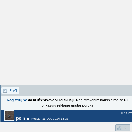
Profil
Registruj se
da bi učestvovao u diskusiji.
Registrovanim korisnicima se NE
prikazuju reklame unutar poruka.
Idi na vr
pein
Poslao: 11 Dec 2024 13:37
0