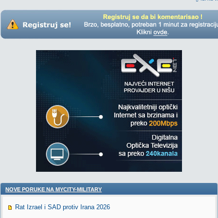
NOVE PORUKE NA MYCITY-MILITARY
Rat Izrael i SAD protiv Irana 2026