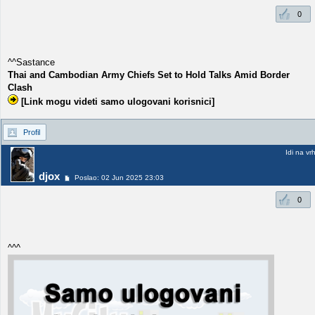
0
^^Sastance
Thai and Cambodian Army Chiefs Set to Hold Talks Amid Border
Clash
[Link mogu videti samo ulogovani korisnici]
Profil
Idi na vr
djox
Poslao: 02 Jun 2025 23:03
0
^^^