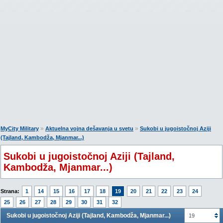
»
»
MyCity Military
Aktuelna vojna dešavanja u svetu
Sukobi u jugoistočnoj Aziji
(Tajland, Kambodža, Mjanmar...)
Sukobi u jugoistočnoj Aziji (Tajland,
Kambodža, Mjanmar...)
Strana:
1
14
15
16
17
18
19
20
21
22
23
24
25
26
27
28
29
30
31
32
Sukobi u jugoistočnoj Aziji (Tajland, Kambodža, Mjanmar...)
19