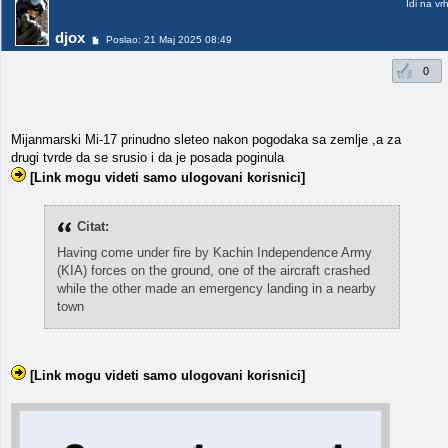
Idi na vr
djox
Poslao: 21 Maj 2025 08:49
0
Mijanmarski Mi-17 prinudno sleteo nakon pogodaka sa zemlje ,a za
drugi tvrde da se srusio i da je posada poginula
[Link mogu videti samo ulogovani korisnici]
Citat:
Having come under fire by Kachin Independence Army
(KIA) forces on the ground, one of the aircraft crashed
while the other made an emergency landing in a nearby
town
[Link mogu videti samo ulogovani korisnici]