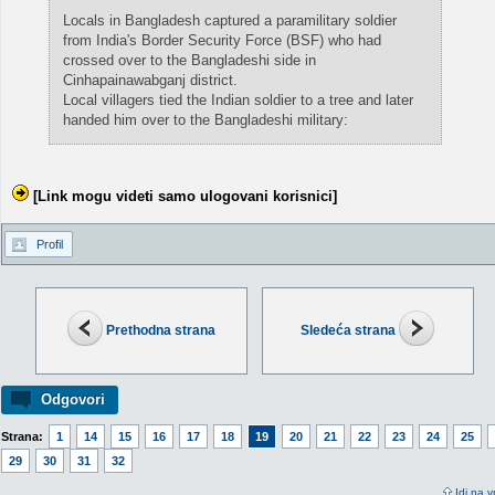
Locals in Bangladesh captured a paramilitary soldier
from India's Border Security Force (BSF) who had
crossed over to the Bangladeshi side in
Cinhapainawabganj district.
Local villagers tied the Indian soldier to a tree and later
handed him over to the Bangladeshi military:
[Link mogu videti samo ulogovani korisnici]
Profil
Prethodna strana
Sledeća strana
Odgovori
Strana:
1
14
15
16
17
18
19
20
21
22
23
24
25
29
30
31
32
Idi na v