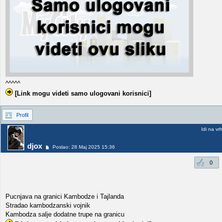
^^^^^
[Link mogu videti samo ulogovani korisnici]
Profil
Idi na vr
djox
Poslao: 28 Maj 2025 15:36
0
Pucnjava na granici Kambodze i Tajlanda
Stradao kambodzanski vojnik
Kambodza salje dodatne trupe na granicu