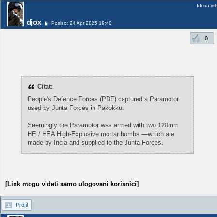
Idi na vr
djox
Poslao: 24 Apr 2025 19:40
0
Citat:
People's Defence Forces (PDF) captured a Paramotor
used by Junta Forces in Pakokku.
Seemingly the Paramotor was armed with two 120mm
HE / HEA High-Explosive mortar bombs —which are
made by India and supplied to the Junta Forces.
[Link mogu videti samo ulogovani korisnici]
Profil