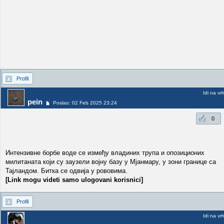
Profil
Idi na vr
pein
Poslao: 02 Feb 2025 23:24
0
Интензивне борбе воде се између владиних трупа и опозиционих
милитаната који су заузели војну базу у Мјанмару, у зони границе са
Тајландом. Битка се одвија у рововима.
[Link mogu videti samo ulogovani korisnici]
Profil
Idi na vr