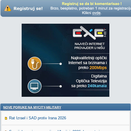
NOVE PORUKE NA MYCITY-MILITARY
Rat Izrael i SAD protiv Irana 2026