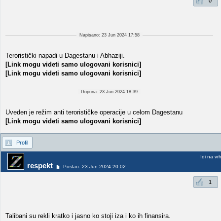
0
Napisano: 23 Jun 2024 17:58
Teroristički napadi u Dagestanu i Abhaziji.
[Link mogu videti samo ulogovani korisnici]
[Link mogu videti samo ulogovani korisnici]
Dopuna: 23 Jun 2024 18:39
Uveden je režim anti terorističke operacije u celom Dagestanu
[Link mogu videti samo ulogovani korisnici]
Profil
Idi na vr
respekt
Poslao: 23 Jun 2024 20:02
1
Talibani su rekli kratko i jasno ko stoji iza i ko ih finansira.