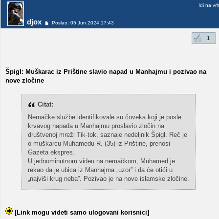
Idi na vr
djox
Poslao: 05 Jun 2024 17:43
1
Špigl: Muškarac iz Prištine slavio napad u Manhajmu i pozivao na
nove zločine
Citat:
Nemačke službe identifikovale su čoveka koji je posle
krvavog napada u Manhajmu proslavio zločin na
društvenoj mreži Tik-tok, saznaje nedeljnik Špigl. Reč je
o muškarcu Muhamedu R. (35) iz Prištine, prenosi
Gazeta ekspres.
U jednominutnom videu na nemačkom, Muhamed je
rekao da je ubica iz Manhajma „uzor” i da će otići u
„najviši krug neba”. Pozivao je na nove islamske zločine.
[Link mogu videti samo ulogovani korisnici]