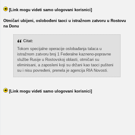
[Link mogu videti samo ulogovani korisnici]
Otmičari ubijeni, oslobođeni taoci u istražnom zatvoru u Rostovu
na Donu
Citat:
Tokom specijalne operacije oslobađanja talaca u
istražnom zatvoru broj 1 Federalne kazneno-popravne
službe Rusije u Rostovskoj oblasti, otmičari su
eliminisani, a zaposleni koji su držani kao taoci pušteni
su i nisu povređeni, prenela je agencija RIA Novosti.
[Link mogu videti samo ulogovani korisnici]