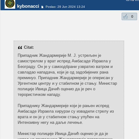
kybonacci
Poslao: 29 Jun 2024 13:24
0
Citat:
Припадник Жандармерије М. Ј. устрељен је
самострелом у врат испред Амбасаде Израела у
Београду. Он је у самоодбрани узвратио ватром и
савладао нападача, који је од задобијених рана
преминуо. Припадник Жандармерије је оперисан у
Ургентном центру и у стабилном је стању. Министар
полиције Ивица Дачић оценио да је реч о
терористичком нападу.
Припаднику Жандармерије који је рањен испред
Амбасаде Израела хирурзи су извадили стрелу из
врата и он је у стабилном стању упућен на
Интензивну негу на даље лечење.
Министар полиције Ивица Дачић оценио је да је