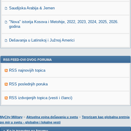
Saudijska Arabija & Jemen
"Nova" istorija Kosova i Metohije, 2022, 2023, 2024, 2025, 2026.
godina
Dešavanja u Latinskoj i Južnoj Americi
RSS FEED-OVI OVOG FORUMA
RSS najnovijih topica
RSS poslednjih poruka
RSS izdvojenjih topica (vesti i članci)
»
»
MyCity Military
Aktuelna vojna dešavanja u svetu
Terorizam kao globalna pretnja
po mir u svetu - globalne i lokalne vesti