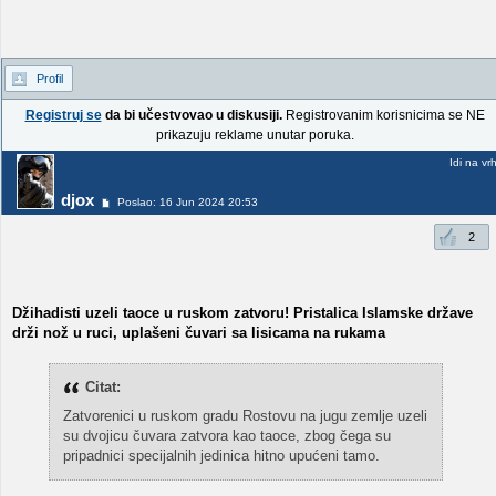
Profil
Registruj se
da bi učestvovao u diskusiji.
Registrovanim korisnicima se NE
prikazuju reklame unutar poruka.
Idi na vr
djox
Poslao: 16 Jun 2024 20:53
2
Džihadisti uzeli taoce u ruskom zatvoru! Pristalica Islamske države
drži nož u ruci, uplašeni čuvari sa lisicama na rukama
Citat:
Zatvorenici u ruskom gradu Rostovu na jugu zemlje uzeli
su dvojicu čuvara zatvora kao taoce, zbog čega su
pripadnici specijalnih jedinica hitno upućeni tamo.