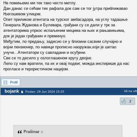
Не помињемо ми тек тако често метлу.
Дан данас се сећам тих рафала док сам се тог јутра приближавао
Његошевом улицом.
Опет приликом атентата на турског амбасадора, на углу тадашње
Генерала Жданова и Булевара, грађани су се дали у трк за
атентаторима упркос испаљеним мецима на њих и рањавињима,
док је један грађанин и преминуо.
Међутим, по предању, задесио се у близини сасвим случајно и
војни пензионер, по навици прописно наоружан,који је шетао
унуче...Атентатори су савладани и осуђени.
Све се то десило у озлоглашеном кругу двојке.
Лепо су нам вратили, па их и овај подвиг, можда инспирише да нас
прогласе и терористичком нацијом.
Profil
bojank
Idi na vr
Poslao: 29 Jun 2024 15:25
2
Prašinar ::