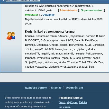
Ko je trenutno na forumu
Ukupno su
3304
korisnika na forumu :: 54 registrovanih, 5
sakrivenih i 3245 gosta :: [
Administrator
] [
Supermoderator
] [
Moderator
] ::
Detaljnije
Najviše korisnika na forumu ikad bilo je
16981
- dana 24 Jun 2026
07:46
Korisnici koji su trenutno na forumu:
Korisnici trenutno na forumu:
Antoni S
,
bojanstros9
,
boromir
,
Bubimir
,
BUDDAR70
,
C-Gun
,
cyprus
,
dejanlule72
,
DejanSt
,
Deki Duga
Devetka
,
Dzambas
,
Gheljda
,
glados
,
Igor Antonic
,
IQ116
,
Jeremiah
,
JOntra
,
kutija11
,
lafa008
,
Laluvr
,
laurusri
,
lcc
,
ljuba.b
,
Marky
,
metallac777
,
mige84
,
mikrimaus
,
milan47
,
nelezele
,
Paki
,
picknick
,
Pilipenda
,
Prometeus
,
raptorsi
,
repac
,
S-G
,
sap
,
Sevetar
,
sosko
,
Srdjadj70
,
sspp
,
stokssone
,
strelac07
,
suton
,
Tribal
,
TTN
,
VanZan
,
vazduh
,
vladaa012
,
vladom6
,
yrraf
,
Zandar
,
zeka013
,
Šule
|
|
Najnovije poruke
Sitemap
Urednički tim
Svaki korisnik ovog sajta je odgovoran za
Prijateljski sajtovi:
,
,
sadržaj svoje poruke koju objavi na sajtu.
Vesti
MyCity.rs
Zaštita
Sajt se odriče svake odgovornosti za
od virusa