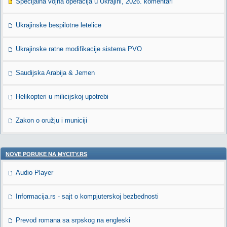
Specijalna vojna operacija u Ukrajini, 2026. komentari
Ukrajinske bespilotne letelice
Ukrajinske ratne modifikacije sistema PVO
Saudijska Arabija & Jemen
Helikopteri u milicijskoj upotrebi
Zakon o oružju i municiji
NOVE PORUKE NA MYCITY.RS
Audio Player
Informacija.rs - sajt o kompjuterskoj bezbednosti
Prevod romana sa srpskog na engleski