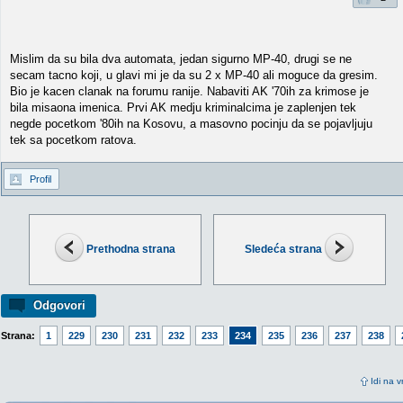
Mislim da su bila dva automata, jedan sigurno MP-40, drugi se ne
secam tacno koji, u glavi mi je da su 2 x MP-40 ali moguce da gresim.
Bio je kacen clanak na forumu ranije. Nabaviti AK '70ih za krimose je
bila misaona imenica. Prvi AK medju kriminalcima je zaplenjen tek
negde pocetkom '80ih na Kosovu, a masovno pocinju da se pojavljuju
tek sa pocetkom ratova.
Profil
Prethodna strana
Sledeća strana
Odgovori
Strana:
1
229
230
231
232
233
234
235
236
237
238
Idi na v