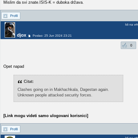
Mislim da svi znate.ISIS-K = duboka država.
Profil
Idi na vr
djox
Poslao: 25 Jun 2024 23:21
0
Opet napad
Citat:
Clashes going on in Makhachkala, Dagestan again.
Unknown people attacked security forces.
[Link mogu videti samo ulogovani korisnici]
Profil
Idi na vr