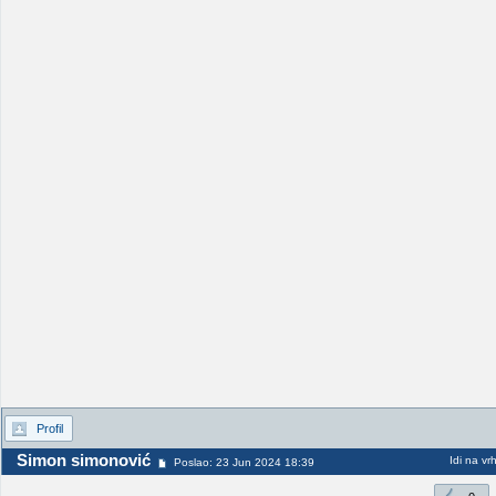
Profil
Simon simonović
Idi na vr
Poslao: 23 Jun 2024 18:39