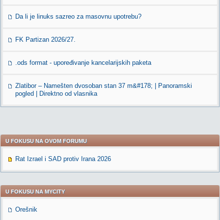
Da li je linuks sazreo za masovnu upotrebu?
FK Partizan 2026/27.
.ods format - upoređivanje kancelarijskih paketa
Zlatibor – Namešten dvosoban stan 37 m&#178; | Panoramski
pogled | Direktno od vlasnika
U FOKUSU NA OVOM FORUMU
Rat Izrael i SAD protiv Irana 2026
U FOKUSU NA MYCITY
Orešnik