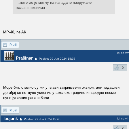
...потегао је метлу на нападаче наоружане
калашњиковима...
MP-40, ne AK.
Profil
Idi na vr
Prašinar
Poslao: 29 Jun 2024 15:37
0
Море бит, стално су ми у глави закривљени оквири, али тадашњи
догађај се потпуно уклопио у школско градиво и народне песме
пуне јуначких рана и боли.
Profil
bojank
Idi na vr
Poslao: 29 Jun 2024 15:45
2