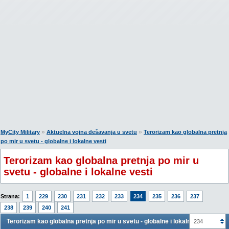
»
»
MyCity Military
Aktuelna vojna dešavanja u svetu
Terorizam kao globalna pretnja
po mir u svetu - globalne i lokalne vesti
Terorizam kao globalna pretnja po mir u
svetu - globalne i lokalne vesti
Strana:
1
229
230
231
232
233
234
235
236
237
238
239
240
241
Terorizam kao globalna pretnja po mir u svetu - globalne i lokalne vesti
234