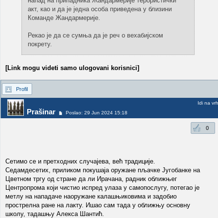
напад на припадника Жандармерије терористички
акт, као и да је једна особа приведена у близини
Команде Жандармерије.
Рекао је да се сумња да је реч о вехабијском
покрету.
[Link mogu videti samo ulogovani korisnici]
Profil
Idi na vr
Prašinar
Poslao: 29 Jun 2024 15:18
0
Сетимо се и претходних случајева, већ традиције.
Седамдесетих, приликом покушаја оружане пљачке Југобанке на
Цветном тргу од стране да ли Ирачана, радник оближњег
Центропрома који чистио испред улаза у самопослугу, потегао је
метлу на нападаче наоружане калашњиковима и задобио
прострелна ране на лакту. Ишао сам тада у оближњу основну
школу, тадашњу Алекса Шантић.