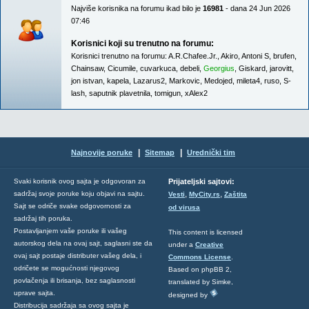
Najviše korisnika na forumu ikad bilo je
16981
- dana 24 Jun 2026
07:46
Korisnici koji su trenutno na forumu:
Korisnici trenutno na forumu:
A.R.Chafee.Jr.
,
Akiro
,
Antoni S
,
brufen
,
Chainsaw
,
Cicumile
,
cuvarkuca
,
debeli
,
Georgius
,
Giskard
,
jarovitt
,
jon istvan
,
kapela
,
Lazarus2
,
Markovic
,
Medojed
,
mileta4
,
ruso
,
S-
lash
,
saputnik plavetnila
,
tomigun
,
xAlex2
|
|
Najnovije poruke
Sitemap
Urednički tim
Svaki korisnik ovog sajta je odgovoran za
Prijateljski sajtovi:
,
,
sadržaj svoje poruke koju objavi na sajtu.
Vesti
MyCity.rs
Zaštita
Sajt se odriče svake odgovornosti za
od virusa
sadržaj tih poruka.
Postavljanjem vaše poruke ili vašeg
This content is licensed
autorskog dela na ovaj sajt, saglasni ste da
under a
Creative
ovaj sajt postaje distributer vašeg dela, i
Commons License
.
odričete se mogućnosti njegovog
Based on phpBB 2,
povlačenja ili brisanja, bez saglasnosti
translated by Simke,
uprave sajta.
designed by
Distribucija sadržaja sa ovog sajta je