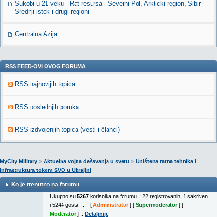
Sukobi u 21 veku - Rat resursa - Severni Pol, Arkticki region, Sibir,
Srednji istok i drugi regioni
Centralna Azija
RSS FEED-OVI OVOG FORUMA
RSS najnovijih topica
RSS poslednjih poruka
RSS izdvojenjih topica (vesti i članci)
»
»
MyCity Military
Aktuelna vojna dešavanja u svetu
Uništena ratna tehnika i
infrastruktura tokom SVO u Ukrajini
Ko je trenutno na forumu
Ukupno su
5267
korisnika na forumu :: 22 registrovanih, 1 sakriven
i 5244 gosta :: [
Administrator
] [
Supermoderator
] [
Moderator
] ::
Detaljnije