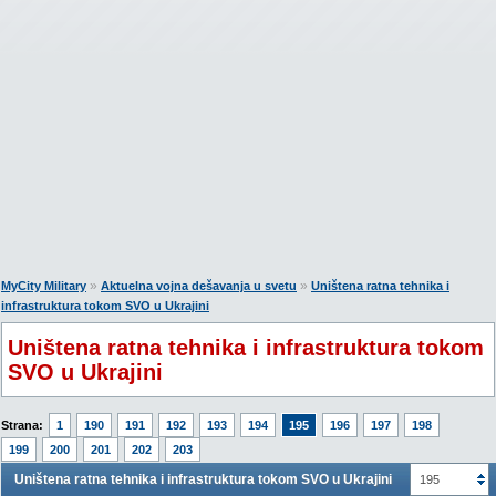
»
»
MyCity Military
Aktuelna vojna dešavanja u svetu
Uništena ratna tehnika i
infrastruktura tokom SVO u Ukrajini
Uništena ratna tehnika i infrastruktura tokom
SVO u Ukrajini
Strana:
1
190
191
192
193
194
195
196
197
198
199
200
201
202
203
Uništena ratna tehnika i infrastruktura tokom SVO u Ukrajini
195