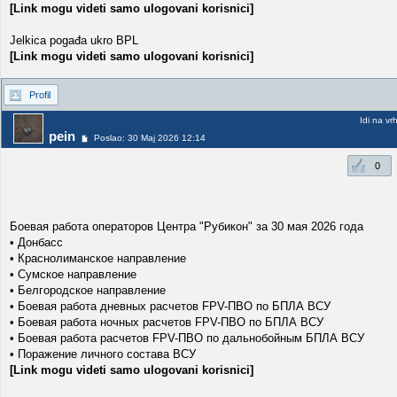
[Link mogu videti samo ulogovani korisnici]
Jelkica pogađa ukro BPL
[Link mogu videti samo ulogovani korisnici]
Profil
Idi na vr
pein
Poslao: 30 Maj 2026 12:14
0
Боевая работа операторов Центра "Рубикон" за 30 мая 2026 года
• Донбасс
• Краснолиманское направление
• Сумское направление
• Белгородское направление
• Боевая работа дневных расчетов FPV-ПВО по БПЛА ВСУ
• Боевая работа ночных расчетов FPV-ПВО по БПЛА ВСУ
• Боевая работа расчетов FPV-ПВО по дальнобойным БПЛА ВСУ
• Поражение личного состава ВСУ
[Link mogu videti samo ulogovani korisnici]