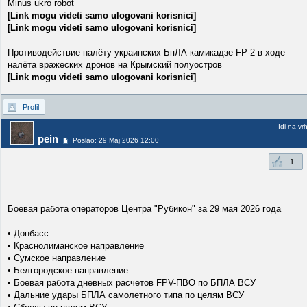
Minus ukro robot
[Link mogu videti samo ulogovani korisnici]
[Link mogu videti samo ulogovani korisnici]
Противодействие налёту украинских БпЛА-камикадзе FP-2 в ходе
налёта вражеских дронов на Крымский полуостров
[Link mogu videti samo ulogovani korisnici]
Profil
Idi na vr
pein
Poslao: 29 Maj 2026 12:00
1
Боевая работа операторов Центра "Рубикон" за 29 мая 2026 года
• Донбасс
• Краснолиманское направление
• Сумское направление
• Белгородское направление
• Боевая работа дневных расчетов FPV-ПВО по БПЛА ВСУ
• Дальние удары БПЛА самолетного типа по целям ВСУ