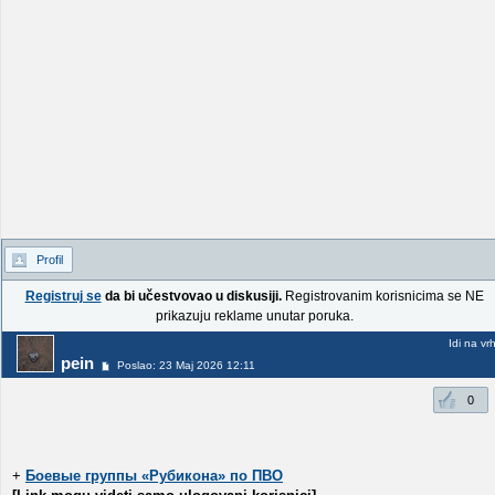
Profil
Registruj se
da bi učestvovao u diskusiji.
Registrovanim korisnicima se NE
prikazuju reklame unutar poruka.
Idi na vr
pein
Poslao: 23 Maj 2026 12:11
0
+
Боевые группы «Рубикона» по ПВО