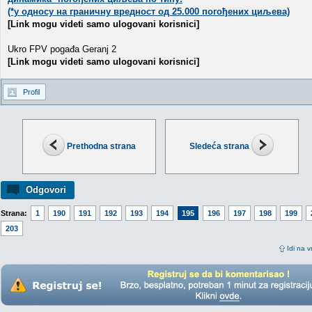
(*у односу на граничну вредност од 25.000 погођених циљева)
[Link mogu videti samo ulogovani korisnici]
Ukro FPV pogađa Geranj 2
[Link mogu videti samo ulogovani korisnici]
Profil
Prethodna strana
Sledeća strana
Odgovori
Strana:
1
190
191
192
193
194
195
196
197
198
199
203
Idi na v