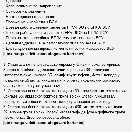
• Донбасс
• Краснолиманское направление
• Сумское направление
• Белгородское направление
• Поражение живой силы ВСУ
• Боевая работа дневных расчетов FPV-ПВО по БПЛА ВСУ
• Боевая работа ночных расчетов FPV-ПВО по БПЛА ВСУ
• Перехват дальнобойных БПЛА самолетного типа ВСУ
• Дальние удары БПЛА самолетного типа по целям ВСУ
• Дистанционное минирование логистических маршрутов ВСУ
[Link mogu videti samo ulogovani korisnici]
1. Уништавање непријатељске опреме у близини села Јегоривка,
Запорошка област. Далекоисточни војници из 38. гардијске
мотострељачке бригаде 35. армије групе војски „Исток“ нападају
позадинске области, уништавајући опрему украјинских оружаних
снага док је још увек у кретању.
2. Оператори беспилотних летелица из 39. гардијске мотострељачке
бригаде 68. армијског корпуса групе војски „Исток“ уништавају
непријатељске беспилотне летелице у запорошком сектору.
3. Оператори беспилотних летелица из 430. мотострељачког пука
29. армије групе војски „Исток“ настављају да јуре украјинске трупе
преко поља, Дњепропетровска област.
[Link mogu videti samo ulogovani korisnici]