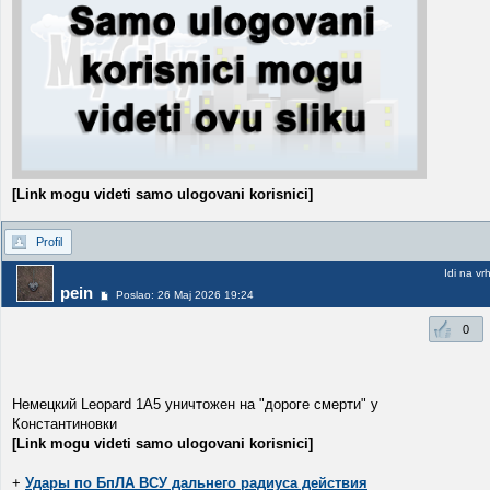
[Link mogu videti samo ulogovani korisnici]
Profil
Idi na vr
pein
Poslao: 26 Maj 2026 19:24
0
Немецкий Leopard 1A5 уничтожен на "дороге смерти" у
Константиновки
[Link mogu videti samo ulogovani korisnici]
+
Удары по БпЛА ВСУ дальнего радиуса действия