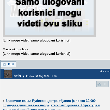
[Link mogu videti samo ulogovani korisnici]
Minus ukro robotić
[Link mogu videti samo ulogovani korisnici]
Profil
Idi na vr
pein
Poslao: 31 Maj 2026 11:48
0
+
Званични канал Рубикон центра објавио је преко 30.000
случајева уништавања непријатељских циљева. Структура и
динамика* погођених циљева по типу: