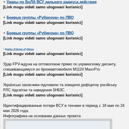
+
Удары по БпЛА ВСУ дальнего радиуса действия
[Link mogu videti samo ulogovani korisnici]
+
Боевые группы «Рубикона» по ПВО
[Link mogu videti samo ulogovani korisnici]
+
Боевые группы «Рубикона» по ПВО
[Link mogu videti samo ulogovani korisnici]
+
Донбасс Работает «Рубикон»
[Link mogu videti samo ulogovani korisnici]
Удар FPV-ждуна на оптоволокне прямо по украинскому десанту,
спешивающемуся из бронеавтомобиля M1124 MaxxPro
[Link mogu videti samo ulogovani korisnici]
Українські захисники підловили та знищили дефіцитну російську
РЛС підсвітки та наведення 5Н63С.
[Link mogu videti samo ulogovani korisnici]
Идентифицированные потери ВСУ в технике в период с 18 мая по 24
мая 2026 года.
Инфографика на основании данных проекта