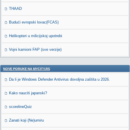
THAAD
Budući evropski lovac(FCAS)
Helikopteri u milicijskoj upotrebi
Vojni kamioni FAP (sve verzije)
NOVE PORUKE NA MYCITY.RS
Da li je Windows Defender Antivirus dovoljna zaštita u 2026.
Kako nauciti japanski?
scorelineQuiz
Zanati koji (Ne)umiru