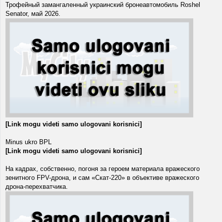
Трофейный замангаленный украинский бронеавтомобиль Roshel
Senator, май 2026.
[Link mogu videti samo ulogovani korisnici]
Minus ukro BPL
[Link mogu videti samo ulogovani korisnici]
На кадрах, собственно, погоня за героем материала вражеского
зенитного FPV-дрона, и сам «Скат-220» в объективе вражеского
дрона-перехватчика.