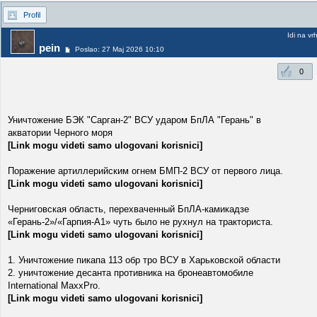
Profil
Idi na vr
pein
Poslao: 27 Maj 2026 10:10
0
Уничтожение БЭК "Сарган-2" ВСУ ударом БпЛА "Герань" в
акватории Черного моря
[Link mogu videti samo ulogovani korisnici]
Поражение артиллерийским огнем БМП-2 ВСУ от первого лица.
[Link mogu videti samo ulogovani korisnici]
Черниговская область, перехваченный БпЛА-камикадзе
«Герань-2»/«Гарпия-А1» чуть было не рухнул на тракториста.
[Link mogu videti samo ulogovani korisnici]
1. Уничтожение пикапа 113 обр тро ВСУ в Харьковской области
2. уничтожение десанта противника на бронеавтомобиле
International MaxxPro.
[Link mogu videti samo ulogovani korisnici]