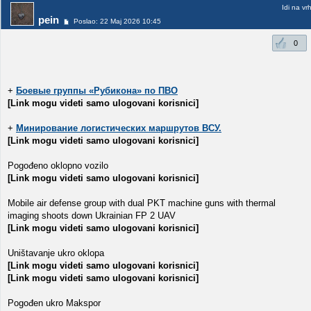
Idi na vr
pein
Poslao: 22 Maj 2026 10:45
0
+
Боевые группы «Рубикона» по ПВО
[Link mogu videti samo ulogovani korisnici]
+
Минирование логистических маршрутов ВСУ.
[Link mogu videti samo ulogovani korisnici]
Pogođeno oklopno vozilo
[Link mogu videti samo ulogovani korisnici]
Mobile air defense group with dual PKT machine guns with thermal
imaging shoots down Ukrainian FP 2 UAV
[Link mogu videti samo ulogovani korisnici]
Uništavanje ukro oklopa
[Link mogu videti samo ulogovani korisnici]
[Link mogu videti samo ulogovani korisnici]
Pogođen ukro Makspor