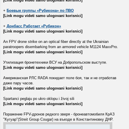
[Link mogu videti samo ulogovani korisnici]
+
Боевые группы «Рубикона» по ПВО
[Link mogu videti samo ulogovani korisnici]
+
Донбасс Работает «Рубикон»
[Link mogu videti samo ulogovani korisnici]
An FPV drone strike on an optical fiber directly at the Ukrainian
paratroopers disembarking from an armored vehicle M1124 MaxxPro.
[Link mogu videti samo ulogovani korisnici]
Утилизация бронетехники ВСУ на Добропольском выступе.
[Link mogu videti samo ulogovani korisnici]
Американская РЛС RADA покидает поле боя, так и не отработав
даже пару часов.
[Link mogu videti samo ulogovani korisnici]
Spartanci peglaju po ukro oklopu i živoj sili
[Link mogu videti samo ulogovani korisnici]
Поражение FPV-дронов редкого зверя - бронеавтомобиля КрАЗ
"Кугуар"(Streit Group Cougar) на въезде в Константиновку ДНР.