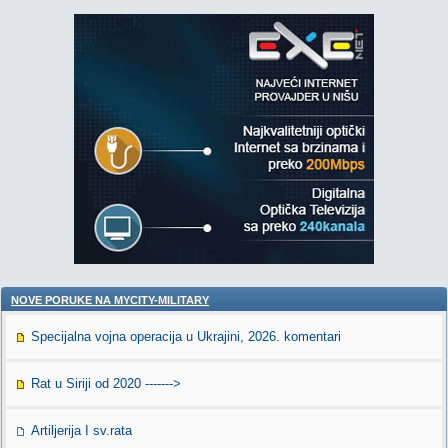
NOVE PORUKE NA MYCITY-MILITARY
Specijalna vojna operacija u Ukrajini, 2026. komentari
Rat u Siriji od 2020 ------->
Artiljerija I sv.rata