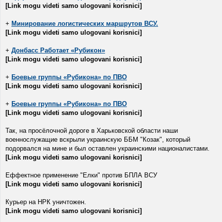
[Link mogu videti samo ulogovani korisnici]
+
Минирование логистических маршрутов ВСУ.
[Link mogu videti samo ulogovani korisnici]
+
Донбасс Работает «Рубикон»
[Link mogu videti samo ulogovani korisnici]
+
Боевые группы «Рубикона» по ПВО
[Link mogu videti samo ulogovani korisnici]
+
Боевые группы «Рубикона» по ПВО
[Link mogu videti samo ulogovani korisnici]
Так, на просёлочной дороге в Харьковской области наши
военнослужащие вскрыли украинскую ББМ "Козак", который
подорвался на мине и был оставлен украинскими националистами.
[Link mogu videti samo ulogovani korisnici]
Еффектное применение "Елки" против БПЛА ВСУ
[Link mogu videti samo ulogovani korisnici]
Курьер на НРК уничтожен.
[Link mogu videti samo ulogovani korisnici]