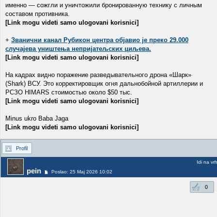
именно — сожгли и уничтожили бронированную технику с личным
составом противника.
[Link mogu videti samo ulogovani korisnici]
+
Званични канал Рубикон центра објавио је преко 29.000
случајева уништења непријатељских циљева.
[Link mogu videti samo ulogovani korisnici]
На кадрах видно поражение разведывательного дрона «Шарк»
(Shark) ВСУ. Это корректировщик огня дальнобойной артиллерии и
РСЗО HIMARS стоимостью около $50 тыс.
[Link mogu videti samo ulogovani korisnici]
Minus ukro Baba Jaga
[Link mogu videti samo ulogovani korisnici]
Profil
Idi na vr
pein
Poslao: 25 Maj 2026 10:02
0