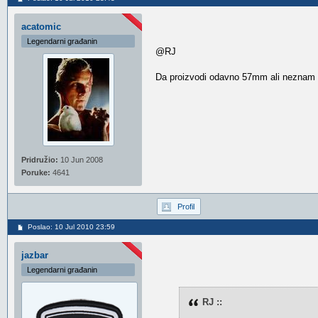
acatomic
Legendarni građanin
@RJ
Da proizvodi odavno 57mm ali neznam da
Pridružio:
10 Jun 2008
Poruke:
4641
Profil
Poslao: 10 Jul 2010 23:59
jazbar
Legendarni građanin
RJ ::