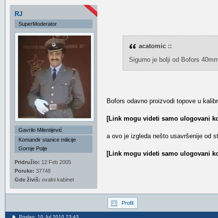
RJ
SuperModerator
acatomic ::
Sigurno je bolji od Bofors 40mm
Bofors odavno proizvodi topove u kali
[Link mogu videti samo ulogovani ko
Gavrilo Milentijević
a ovo je izgleda nešto usavršenije od
Komandir stanice milicije
Gornje Polje
[Link mogu videti samo ulogovani ko
Pridružio:
12 Feb 2005
Poruke:
37748
Gde živiš:
ovalni kabinet
Profil
Poslao: 10 Jul 2010 23:43