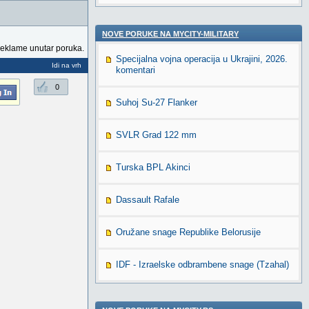
NOVE PORUKE NA MYCITY-MILITARY
reklame unutar poruka.
Specijalna vojna operacija u Ukrajini, 2026.
Idi na vrh
komentari
0
Suhoj Su-27 Flanker
SVLR Grad 122 mm
Turska BPL Akinci
Dassault Rafale
Oružane snage Republike Belorusije
IDF - Izraelske odbrambene snage (Tzahal)