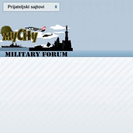
Prijateljski sajtovi