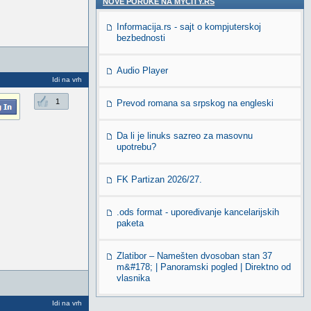
NOVE PORUKE NA MYCITY.RS
Informacija.rs - sajt o kompjuterskoj
bezbednosti
Audio Player
Idi na vrh
1
Prevod romana sa srpskog na engleski
Da li je linuks sazreo za masovnu
upotrebu?
FK Partizan 2026/27.
.ods format - upoređivanje kancelarijskih
paketa
Zlatibor – Namešten dvosoban stan 37
m&#178; | Panoramski pogled | Direktno od
vlasnika
Idi na vrh