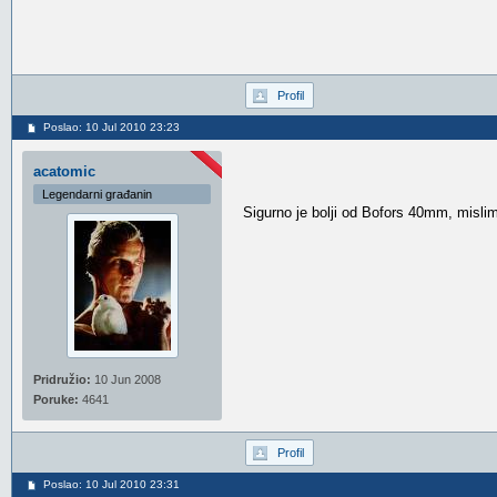
Profil
Poslao: 10 Jul 2010 23:23
acatomic
Legendarni građanin
Sigurno je bolji od Bofors 40mm, misli
Pridružio:
10 Jun 2008
Poruke:
4641
Profil
Poslao: 10 Jul 2010 23:31