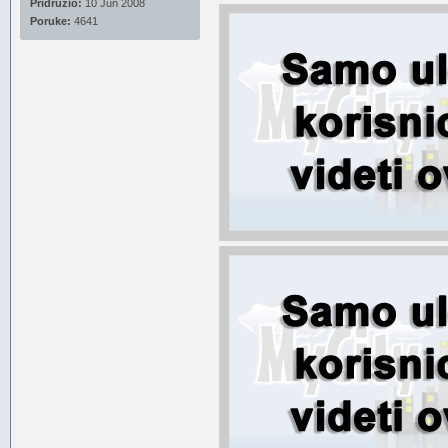
Pridružio:
10 Jun 2008
Poruke:
4641