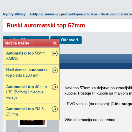
»
»
MyCity Military
Artiljerija, municija i protivoklopna sredstva
Ruski automatski 
Ruski automatski top 57mm
Napiši novu temu
Odgovori
Možda tražite i:
Automatski
top
50mm
XM913
Ruski automatski top 57mm
Poslao: 10 Jul 2010 23:05
Novi domaci
automatski
top
kalibra 100 mm
acatomic
Legendarni građanin
Automatski
top
40 mm
Novi top 57mm za dejstva po zemaljski
L70 (Bofors) i njegove
kupole. Postoje tri kupole sa manjom m
verzije
I PVO verzija (na ruskom):
[Link mogu
Automatski
top
2M-3 -
25 mm
Više informacija na posterima: