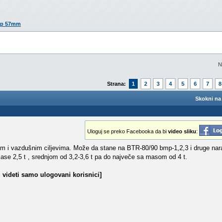
top 57mm
N
Strana:
1
2
3
4
5
6
7
8
Skokni na 
Uloguj se preko Facebooka da bi
video sliku
:
m i vazdušnim ciljevima. Može da stane na BTR-80/90 bmp-1,2,3 i druge nar
ase 2,5 t , srednjom od 3,2-3,6 t pa do največe sa masom od 4 t.
 videti samo ulogovani korisnici]