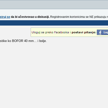
struj se
da bi učestvovao u diskusiji.
Registrovanim korisnicima se NE prikazuju 
istike ko BOFOR 40 mm... i bolje.