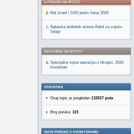
U FOKUSU NA MYCITY
Rat Izrael i SAD protiv Irana 2026
Nabavka borbenih aviona Rafal za vojsku
Srbije
IZDVOJENO NA MYCITY
Specijalna vojna operacija u Ukrajini, 2026.
komentari
STATISTIKA
Ovaj topic je pregledan
132027 puta
Broj poruka:
115
NOVE PORUKE U OVOM FORUMU