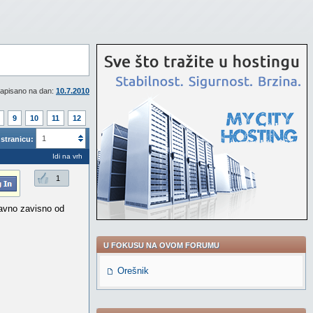
apisano na dan:
10.7.2010
9
10
11
12
1
stranicu:
Idi na vrh
1
avno zavisno od
U FOKUSU NA OVOM FORUMU
Orešnik