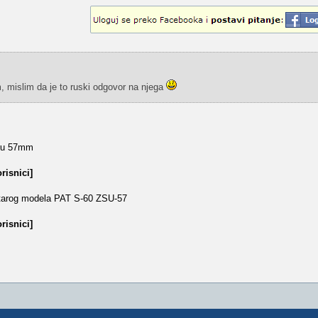
, mislim da je to ruski odgovor na njega
bru 57mm
risnici]
 starog modela PAT S-60 ZSU-57
risnici]