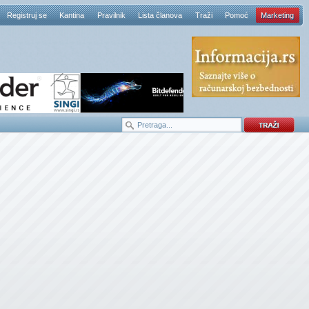
Registruj se
Kantina
Pravilnik
Lista članova
Traži
Pomoć
Marketing