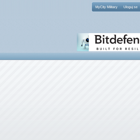
MyCity Military
Uloguj se