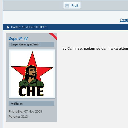
Profil
Regi
Poslao: 10 Jul 2010 23:15
Dejan84
Legendarni građanin
sviđa mi se. nadam se da ima karakter
Artiljerac
Pridružio:
07 Nov 2009
Poruke:
3113