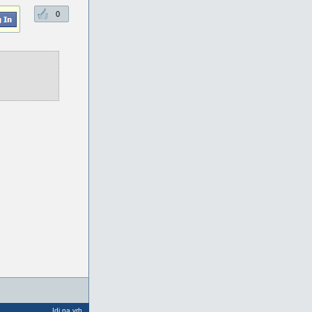
0
Idi na vrh