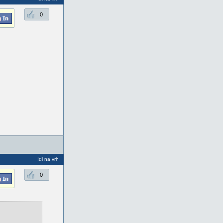
0
Idi na vrh
0