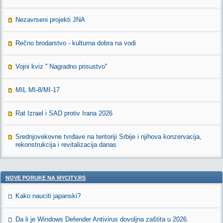
Nezavrseni projekti JNA
Rečno brodarstvo - kulturna dobra na vodi
Vojni kviz '' Nagradno prisustvo''
MIL MI-8/MI-17
Rat Izrael i SAD protiv Irana 2026
Srednjovekovne tvrđave na teritoriji Srbije i njihova konzervacija,
rekonstrukcija i revitalizacija danas
NOVE PORUKE NA MYCITY.RS
Kako nauciti japanski?
Da li je Windows Defender Antivirus dovoljna zaštita u 2026.