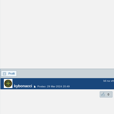
Profil
Idi na vr
kybonacci
Poslao: 29 Mar 2024 20:49
0