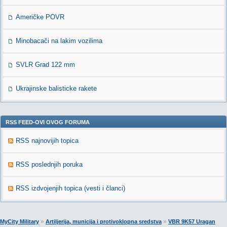
Američke POVR
Minobacači na lakim vozilima
SVLR Grad 122 mm
Ukrajinske balisticke rakete
RSS FEED-OVI OVOG FORUMA
RSS najnovijih topica
RSS poslednjih poruka
RSS izdvojenjih topica (vesti i članci)
»
»
MyCity Military
Artiljerija, municija i protivoklopna sredstva
VBR 9K57 Uragan