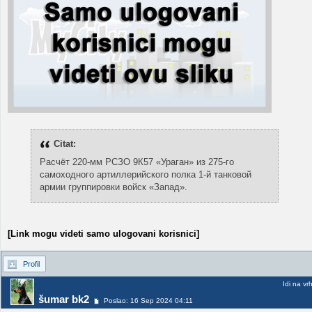
Citat:
Расчёт 220-мм РСЗО 9К57 «Ураган» из 275-го
самоходного артиллерийского полка 1-й танковой
армии группировки войск «Запад».
[Link mogu videti samo ulogovani korisnici]
Profil
Idi na vr
šumar bk2
Poslao: 16 Sep 2024 04:11