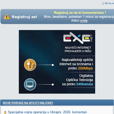
Idi na v
NOVE PORUKE NA MYCITY-MILITARY
Specijalna vojna operacija u Ukrajini, 2026. komentari