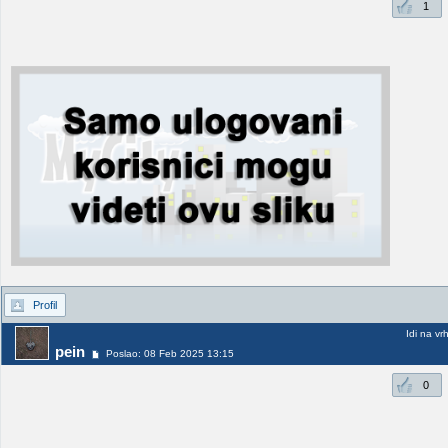
1
Profil
Idi na vr
pein
Poslao: 08 Feb 2025 13:15
0