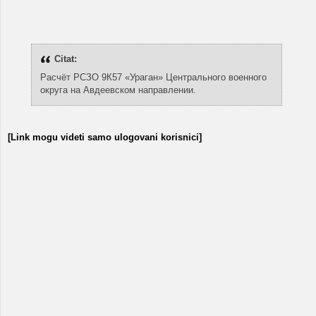
Citat:
Расчёт РСЗО 9К57 «Ураган» Центрального военного
округа на Авдеевском направлении.
[Link mogu videti samo ulogovani korisnici]