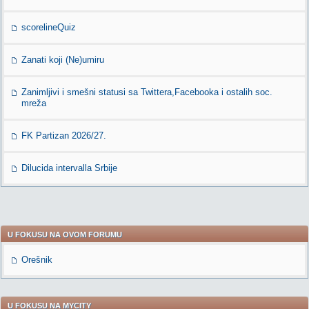
scorelineQuiz
Zanati koji (Ne)umiru
Zanimljivi i smešni statusi sa Twittera,Facebooka i ostalih soc.
mreža
FK Partizan 2026/27.
Dilucida intervalla Srbije
U FOKUSU NA OVOM FORUMU
Orešnik
U FOKUSU NA MYCITY