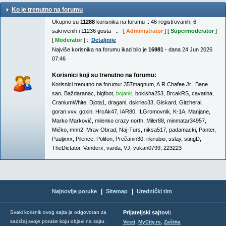
Ko je trenutno na forumu
Ukupno su
11288
korisnika na forumu :: 46 registrovanih, 6
sakrivenih i 11236 gosta :: [
Administrator
] [
Supermoderator
]
[
Moderator
] ::
Detaljnije
Najviše korisnika na forumu ikad bilo je
16981
- dana 24 Jun 2026
07:46
Korisnici koji su trenutno na forumu:
Korisnici trenutno na forumu:
357magnum
,
A.R.Chafee.Jr.
,
Bane
san
,
Baždaranac
,
bigfoot
,
bojank
,
bokisha253
,
BrcakRS
,
cavatina
,
CraniumWhite
,
Djota1
,
draganl
,
dskrlec33
,
Giskard
,
Gitzherai
,
goran.vvv
,
goxin
,
HrcAk47
,
IAR80
,
ILGromovnik
,
K-1A
,
Manjane
,
Marko Marković
,
milenko crazy north
,
Miler88
,
minmatar34957
,
Mićko
,
mnn2
,
Mrav Obrad
,
Naj-Turs
,
niksa517
,
padamacki
,
Panter
,
Pauljxxx
,
Pilence
,
Polifon
,
Prečanin30
,
rikirubio
,
sslay
,
stingD
,
TheDictator
,
Vanderx
,
varda
,
VJ
,
vukan0799
,
223223
|
|
Najnovije poruke
Sitemap
Urednički tim
Svaki korisnik ovog sajta je odgovoran za
Prijateljski sajtovi:
,
,
sadržaj svoje poruke koju objavi na sajtu.
Vesti
MyCity.rs
Zaštita