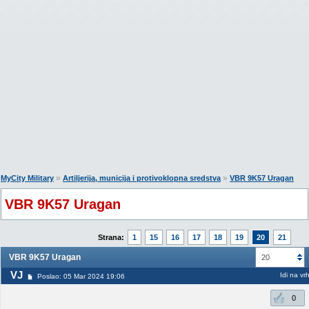
»
»
MyCity Military
Artiljerija, municija i protivoklopna sredstva
VBR 9K57 Uragan
VBR 9K57 Uragan
Strana:
1
15
16
17
18
19
20
21
VBR 9K57 Uragan
20
VJ
Idi na vr
Poslao: 05 Mar 2024 19:06
0