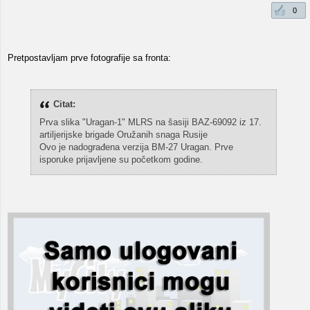
0
Pretpostavljam prve fotografije sa fronta:
Citat:
Prva slika "Uragan-1" MLRS na šasiji BAZ-69092 iz 17.
artiljerijske brigade Oružanih snaga Rusije
Ovo je nadograđena verzija BM-27 Uragan. Prve
isporuke prijavljene su početkom godine.