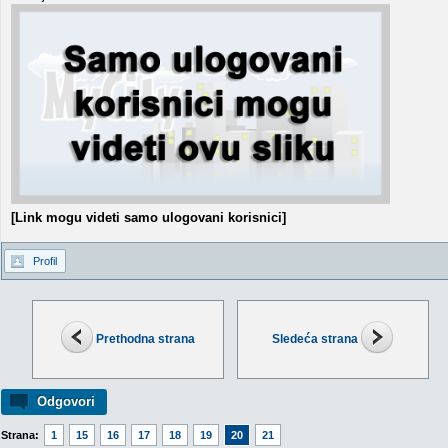
[Link mogu videti samo ulogovani korisnici]
Profil
Prethodna strana
Sledeća strana
Odgovori
Strana:
1
15
16
17
18
19
20
21