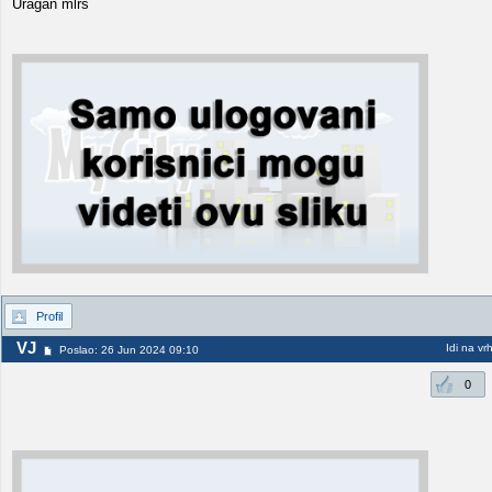
Uragan mlrs
Profil
VJ
Idi na vr
Poslao: 26 Jun 2024 09:10
0