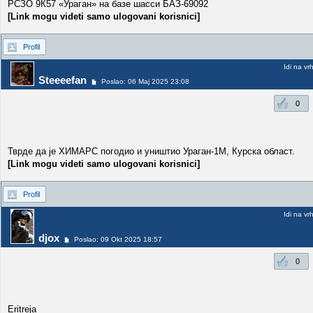
РСЗО 9К57 «Ураган» на базе шасси БАЗ-69092
[Link mogu videti samo ulogovani korisnici]
Profil
Idi na vr
Steeeefan
Poslao: 06 Maj 2025 23:08
0
Тврде да је ХИМАРС погодио и уништио Ураган-1М, Курска област.
[Link mogu videti samo ulogovani korisnici]
Profil
Idi na vr
djox
Poslao: 09 Okt 2025 18:57
0
Eritreja