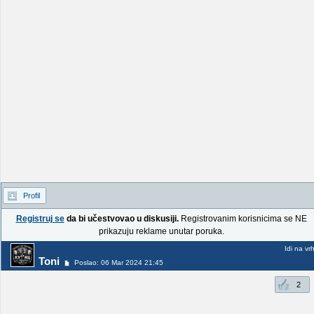
Profil
Registruj se
da bi učestvovao u diskusiji.
Registrovanim korisnicima se NE
prikazuju reklame unutar poruka.
Idi na vr
Toni
Poslao: 06 Mar 2024 21:45
2