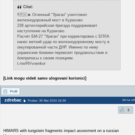
Citat:
‼️🇷🇺🔥 Огненный "Ураган" уничтожил
железнодорожный мост в Курахово
238 артиллерийская бригада поддерживает
наступление на Курахово.
Расчёт БМ-27 "Ураган" при корректировке с БПЛА
нанес меткий удар по железнодорожному мосту в
оккупированной части ДНР. Именно по нему
украинские боевики перевозят продовольствие и
боеприпасы к своим позициям.
t.me/RVvoenkor
[Link mogu videti samo ulogovani korisnici]
Profil
zdrebac
Idi na vr
Poslao: 30 Mar 2024 18:36
3
HIMARS with tungstein fragments impact assesment on a russian