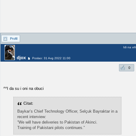
Profil
Idi na vr
djox
Poslao: 31 Avg 2022 11:00
0
^^I da su i oni na obuci
Citat:
Baykar’s Chief Technology Officer, Selçuk Bayraktar in a
recent interview:
“We will have deliveries to Pakistan of Akinci.
Training of Pakistani pilots continues.”