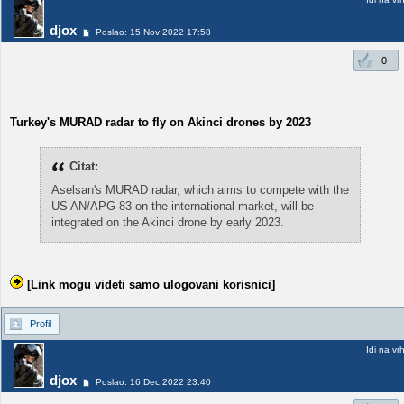
djox
Poslao: 15 Nov 2022 17:58
0
Turkey's MURAD radar to fly on Akinci drones by 2023
Citat:
Aselsan's MURAD radar, which aims to compete with the
US AN/APG-83 on the international market, will be
integrated on the Akinci drone by early 2023.
[Link mogu videti samo ulogovani korisnici]
Profil
Idi na vr
djox
Poslao: 16 Dec 2022 23:40