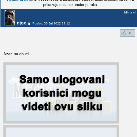
prikazuju reklame unutar poruka.
Idi na vr
djox
Poslao: 30 Jul 2022 23:12
0
Azeri na obuci