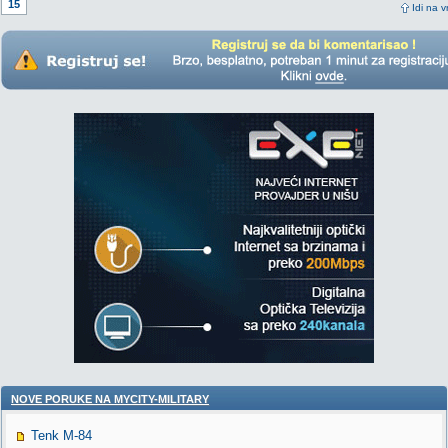
15
Idi na v
NOVE PORUKE NA MYCITY-MILITARY
Tenk M-84