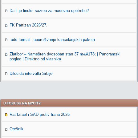
Da li je linuks sazreo za masovnu upotrebu?
FK Partizan 2026/27.
.ods format - upoređivanje kancelarijskih paketa
Zlatibor – Namešten dvosoban stan 37 m&#178; | Panoramski
pogled | Direktno od vlasnika
Dilucida intervalla Srbije
U FOKUSU NA MYCITY
Rat Izrael i SAD protiv Irana 2026
Orešnik