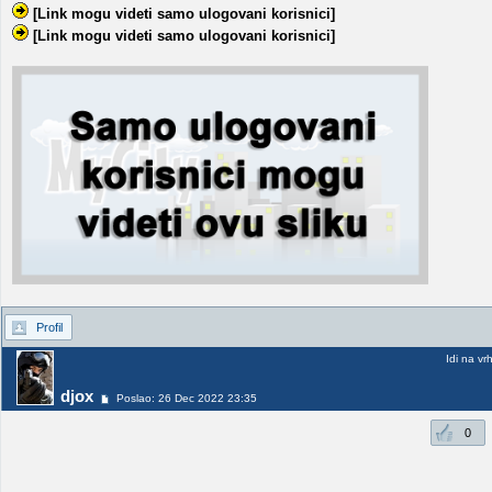
[Link mogu videti samo ulogovani korisnici]
[Link mogu videti samo ulogovani korisnici]
Profil
Idi na vr
djox
Poslao: 26 Dec 2022 23:35
0