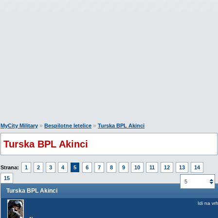
»
»
MyCity Military
Bespilotne letelice
Turska BPL Akinci
Turska BPL Akinci
Strana:
1
2
3
4
5
6
7
8
9
10
11
12
13
14
15
5
Turska BPL Akinci
Idi na vr