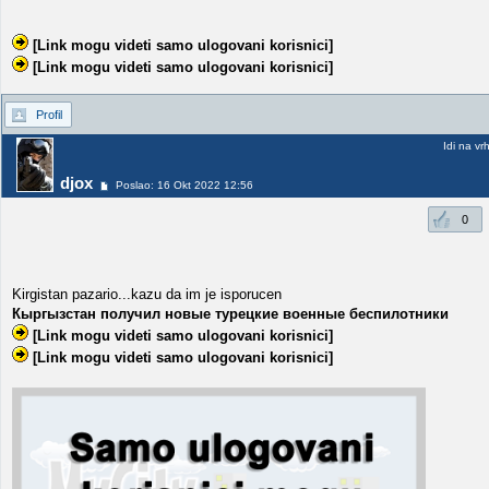
[Link mogu videti samo ulogovani korisnici]
[Link mogu videti samo ulogovani korisnici]
Profil
Idi na vr
djox
Poslao: 16 Okt 2022 12:56
0
Kirgistan pazario...kazu da im je isporucen
Кыргызстан получил новые турецкие военные беспилотники
[Link mogu videti samo ulogovani korisnici]
[Link mogu videti samo ulogovani korisnici]