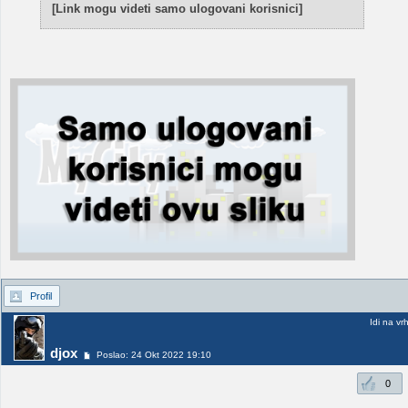
[Link mogu videti samo ulogovani korisnici]
Profil
Idi na vr
djox
Poslao: 24 Okt 2022 19:10
0