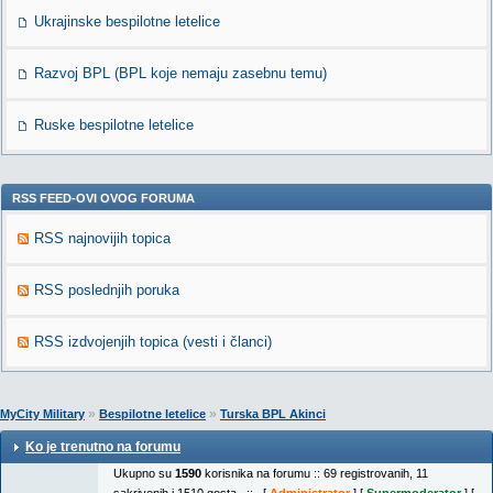
Ukrajinske bespilotne letelice
Razvoj BPL (BPL koje nemaju zasebnu temu)
Ruske bespilotne letelice
RSS FEED-OVI OVOG FORUMA
RSS najnovijih topica
RSS poslednjih poruka
RSS izdvojenjih topica (vesti i članci)
»
»
MyCity Military
Bespilotne letelice
Turska BPL Akinci
Ko je trenutno na forumu
Ukupno su
1590
korisnika na forumu :: 69 registrovanih, 11