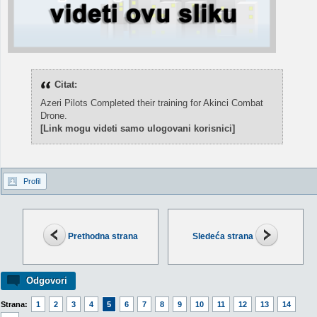
Citat:
Azeri Pilots Completed their training for Akinci Combat
Drone.
[Link mogu videti samo ulogovani korisnici]
Profil
Prethodna strana
Sledeća strana
Odgovori
Strana:
1
2
3
4
5
6
7
8
9
10
11
12
13
14