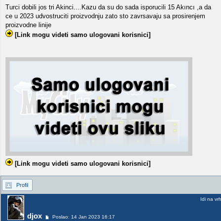
Turci dobili jos tri Akinci....Kazu da su do sada isporucili 15 Akıncı ,a da
ce u 2023 udvostruciti proizvodnju zato sto zavrsavaju sa prosirenjem
proizvodne linije
[Link mogu videti samo ulogovani korisnici]
[Link mogu videti samo ulogovani korisnici]
Profil
Idi na vr
djox
Poslao: 14 Jan 2023 16:17