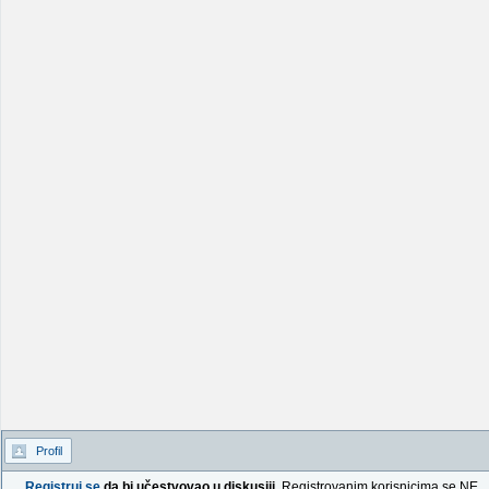
Profil
Registruj se
da bi učestvovao u diskusiji.
Registrovanim korisnicima se NE