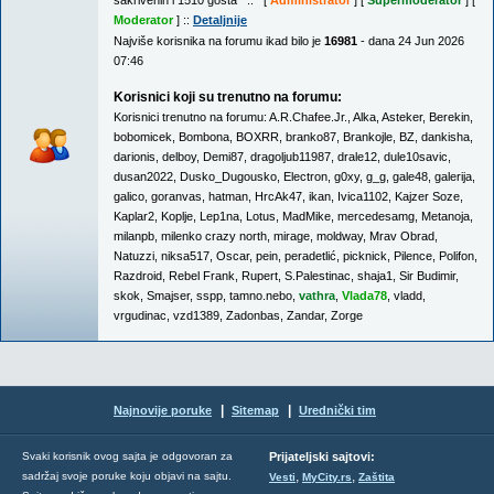
sakrivenih i 1510 gosta :: [
Administrator
] [
Supermoderator
] [
Moderator
] ::
Detaljnije
Najviše korisnika na forumu ikad bilo je
16981
- dana 24 Jun 2026
07:46
Korisnici koji su trenutno na forumu:
Korisnici trenutno na forumu:
A.R.Chafee.Jr.
,
Alka
,
Asteker
,
Berekin
,
bobomicek
,
Bombona
,
BOXRR
,
branko87
,
Brankojle
,
BZ
,
dankisha
,
darionis
,
delboy
,
Demi87
,
dragoljub11987
,
drale12
,
dule10savic
,
dusan2022
,
Dusko_Dugousko
,
Electron
,
g0xy
,
g_g
,
gale48
,
galerija
,
galico
,
goranvas
,
hatman
,
HrcAk47
,
ikan
,
Ivica1102
,
Kajzer Soze
,
Kaplar2
,
Koplje
,
Lep1na
,
Lotus
,
MadMike
,
mercedesamg
,
Metanoja
,
milanpb
,
milenko crazy north
,
mirage
,
moldway
,
Mrav Obrad
,
Natuzzi
,
niksa517
,
Oscar
,
pein
,
peradetlić
,
picknick
,
Pilence
,
Polifon
,
Razdroid
,
Rebel Frank
,
Rupert
,
S.Palestinac
,
shaja1
,
Sir Budimir
,
skok
,
Smajser
,
sspp
,
tamno.nebo
,
vathra
,
Vlada78
,
vladd
,
vrgudinac
,
vzd1389
,
Zadonbas
,
Zandar
,
Zorge
|
|
Najnovije poruke
Sitemap
Urednički tim
Svaki korisnik ovog sajta je odgovoran za
Prijateljski sajtovi:
,
,
sadržaj svoje poruke koju objavi na sajtu.
Vesti
MyCity.rs
Zaštita