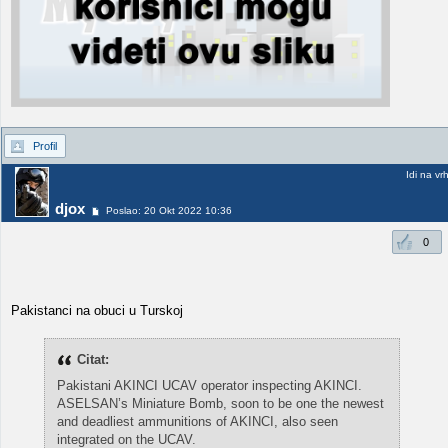
Profil
Idi na vr
djox
Poslao: 20 Okt 2022 10:36
0
Pakistanci na obuci u Turskoj
Citat:
Pakistani AKINCI UCAV operator inspecting AKINCI.
ASELSAN’s Miniature Bomb, soon to be one the newest
and deadliest ammunitions of AKINCI, also seen
integrated on the UCAV.