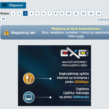
Odgovori
Strana:
1
2
3
4
5
6
7
8
9
10
11
12
13
14
15
Idi na v