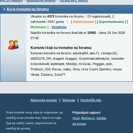
»
»
MyCity Military
Bespilotne letelice
Turska BPL Akinci
Ko je trenutno na forumu
Ukupno su
4372
korisnika na forumu :: 23 registrovanih, 2
sakrivenih i 4347 gosta :: [
Administrator
] [
Supermoderator
] [
Moderator
] ::
Detaljnije
Najviše korisnika na forumu ikad bilo je
16981
- dana 24 Jun 2026
07:46
Korisnici koji su trenutno na forumu:
Korisnici trenutno na forumu:
advokat84
,
alex71
,
cenejac111
,
dd201176
,
DH
,
draganl
,
draggan
,
GrammaticalAnalysis
,
Iskander
,
krokodokodil
,
leptirleptir
,
Meklejn
,
mr.lucas
,
Pegggio
,
pein
,
Profesor_018
,
Ravac
,
sales
,
Srna
,
Uros Cuore Sportivo
,
vespa
nikola
,
Zastava
,
Zuna77
|
|
Najnovije poruke
Sitemap
Urednički tim
Svaki korisnik ovog sajta je odgovoran za
Prijateljski sajtovi:
,
,
sadržaj svoje poruke koju objavi na sajtu.
Vesti
MyCity.rs
Zaštita
Sajt se odriče svake odgovornosti za
od virusa
sadržaj tih poruka.