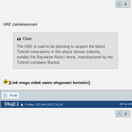
0
UAE zainteresovani
Citat:
The UAE is said to be planning to acquire the latest
Turkish innovations in the attack drones industry,
notably the Bayraktar Akinci drone, manufactured by the
Turkish company Baykar.
[Link mogu videti samo ulogovani korisnici]
Profil
Oluj2.1
Idi na vr
Poslao: 05 Feb 2022 16:16
0