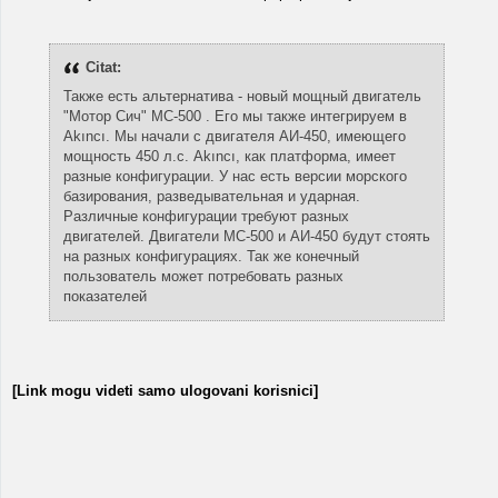
Citat:
Также есть альтернатива - новый мощный двигатель
"Мотор Сич" МС-500 . Его мы также интегрируем в
Akıncı. Мы начали с двигателя АИ-450, имеющего
мощность 450 л.с. Akıncı, как платформа, имеет
разные конфигурации. У нас есть версии морского
базирования, разведывательная и ударная.
Различные конфигурации требуют разных
двигателей. Двигатели МС-500 и АИ-450 будут стоять
на разных конфигурациях. Так же конечный
пользователь может потребовать разных
показателей
[Link mogu videti samo ulogovani korisnici]