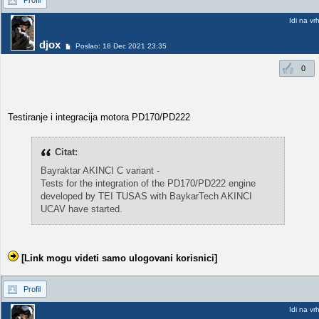
Profil
Idi na vr
djox
Poslao: 18 Dec 2021 23:35
0
Testiranje i integracija motora PD170/PD222
Citat:
Bayraktar AKINCI C variant -
Tests for the integration of the PD170/PD222 engine
developed by TEI TUSAS with BaykarTech AKINCI
UCAV have started.
[Link mogu videti samo ulogovani korisnici]
Profil
Idi na vr