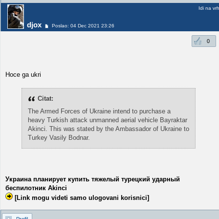
Idi na vr
djox
Poslao: 04 Dec 2021 23:26
0
Hoce ga ukri
Citat:
The Armed Forces of Ukraine intend to purchase a
heavy Turkish attack unmanned aerial vehicle Bayraktar
Akinci. This was stated by the Ambassador of Ukraine to
Turkey Vasily Bodnar.
Украина планирует купить тяжелый турецкий ударный
беспилотник Akinci
[Link mogu videti samo ulogovani korisnici]