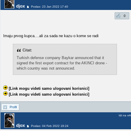
djox
Poslao: 23 Jan 2022 17:40
0
Imaju prvog kupca....ali za sada ne kazu o kome se radi
Citat:
Turkish defense company Baykar announced that it
signed the first export contract for the AKINCI drone -
which country was not announced.
[Link mogu videti samo ulogovani korisnici]
[Link mogu videti samo ulogovani korisnici]
Profil
Idi na vr
djox
Poslao: 04 Feb 2022 18:24