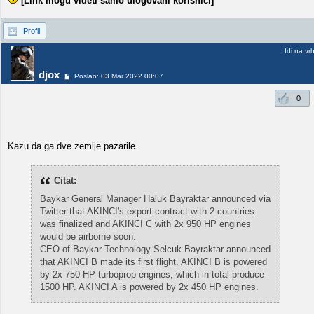
[Link mogu videti samo ulogovani korisnici]
Profil
Idi na vr
djox
Poslao: 03 Mar 2022 00:07
0
Kazu da ga dve zemlje pazarile
Citat:
Baykar General Manager Haluk Bayraktar announced via
Twitter that AKINCI's export contract with 2 countries
was finalized and AKINCI C with 2x 950 HP engines
would be airborne soon.
CEO of Baykar Technology Selcuk Bayraktar announced
that AKINCI B made its first flight. AKINCI B is powered
by 2x 750 HP turboprop engines, which in total produce
1500 HP. AKINCI A is powered by 2x 450 HP engines.