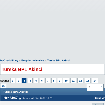
»
»
MyCity Military
Bespilotne letelice
Turska BPL Akinci
Turska BPL Akinci
Strana:
1
2
3
4
5
6
7
8
9
10
11
12
13
14
15
3
Turska BPL Akinci
HrcAk47
Idi na vr
Poslao: 04 Nov 2021 16:53