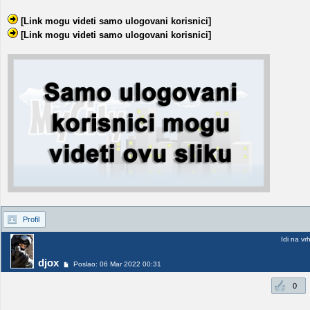
[Link mogu videti samo ulogovani korisnici]
[Link mogu videti samo ulogovani korisnici]
Profil
Idi na vr
djox
Poslao: 06 Mar 2022 00:31
0