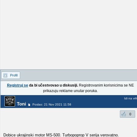
Profil
Registruj se
da bi učestvovao u diskusiji.
Registrovanim korisnicima se NE
prikazuju reklame unutar poruka.
Idi na vr
Toni
Poslao: 21 Nov 2021 11:58
0
Dobice ukrajinski motor MS-500. Turbopoprop V serija verovatno.