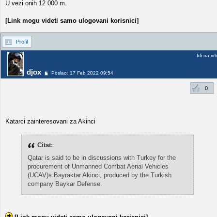
U vezi onih 12 000 m.
[Link mogu videti samo ulogovani korisnici]
Profil
Idi na vr
djox
Poslao: 17 Feb 2022 09:54
0
Katarci zainteresovani za Akinci
Citat:
Qatar is said to be in discussions with Turkey for the
procurement of Unmanned Combat Aerial Vehicles
(UCAV)s Bayraktar Akinci, produced by the Turkish
company Baykar Defense.