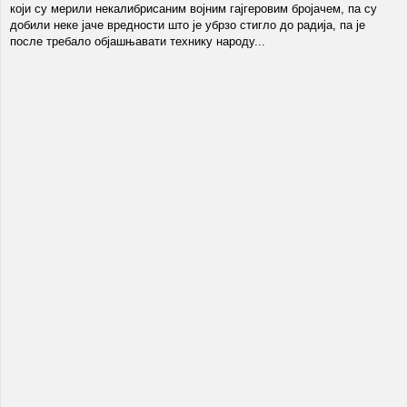
који су мерили некалибрисаним војним гајгеровим бројачем, па су
добили неке јаче вредности што је убрзо стигло до радија, па је
после требало објашњавати технику народу...