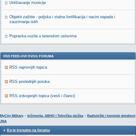
Uništavanje municije
Objekti zaštite - poljska i stalna fortifikacija i nacini napada i
zauzimanja istih
Popravka vozila u terenskim uslovima
RSS FEED-OVI OVOG FORUMA
RSS najnovijih topica
RSS poslednjih poruka
RSS izdvojenjih topica (vesti i članci)
»
»
MyCity Military
Inžinjerija, ABHO i Tehnička služba
Radiološki i hemijski detektori
JNA
Ko je trenutno na forumu