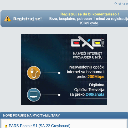
Idi na v
NOVE PORUKE NA MYCITY-MILITARY
PARS Pantsir S1 (SA-22 Greyhound)