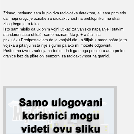
Zdravo, nedavno sam kupio dva radiološka detektora, ali sam primjetio
da imaju drugčije oznake za radioaktivnost na preklopniku i na skali
zbog čega je to tako.
Isto sam mislio da uklonim vojni utikać za vanjsko napajanje i stavim
standardni auto utikać, samo neznam šta je + a šta - na
priključku.Predpostavljam da je vanjski dio - a šiljak + mada pošto je to
vojska u pitanju ništa nije sigurno pa ako mi možete odgovoriti.
Pošto ima izvor zračenja na torbici da li ga mogu prenjeti u autu preko
granice bez da pište oni senzorni za radioaktivnost na granici.