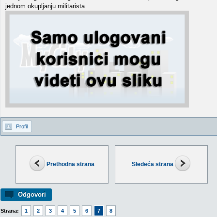
jednom okupljanju militarista...
Profil
Prethodna strana
Sledeća strana
Odgovori
Strana:
1
2
3
4
5
6
7
8