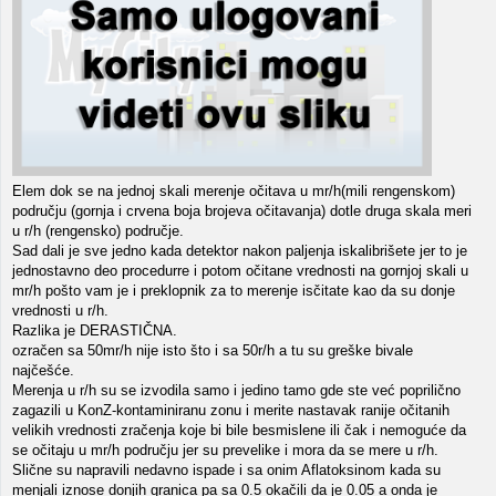
Elem dok se na jednoj skali merenje očitava u mr/h(mili rengenskom)
području (gornja i crvena boja brojeva očitavanja) dotle druga skala meri
u r/h (rengensko) područje.
Sad dali je sve jedno kada detektor nakon paljenja iskalibrišete jer to je
jednostavno deo procedurre i potom očitane vrednosti na gornjoj skali u
mr/h pošto vam je i preklopnik za to merenje isčitate kao da su donje
vrednosti u r/h.
Razlika je DERASTIČNA.
ozračen sa 50mr/h nije isto što i sa 50r/h a tu su greške bivale
najčešće.
Merenja u r/h su se izvodila samo i jedino tamo gde ste već poprilično
zagazili u KonZ-kontaminiranu zonu i merite nastavak ranije očitanih
velikih vrednosti zračenja koje bi bile besmislene ili čak i nemoguće da
se očitaju u mr/h području jer su prevelike i mora da se mere u r/h.
Slične su napravili nedavno ispade i sa onim Aflatoksinom kada su
menjali iznose donjih granica pa sa 0.5 okačili da je 0.05 a onda je