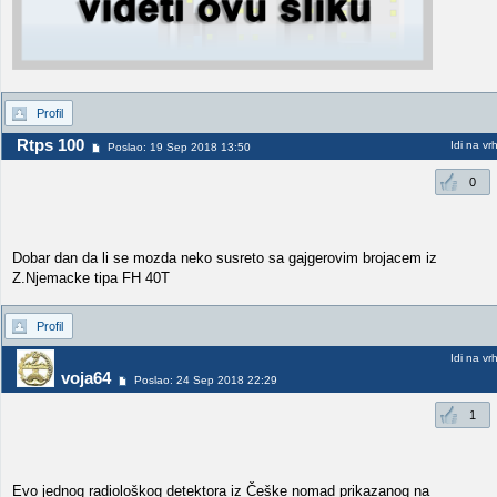
Profil
Rtps 100
Idi na vr
Poslao: 19 Sep 2018 13:50
0
Dobar dan da li se mozda neko susreto sa gajgerovim brojacem iz
Z.Njemacke tipa FH 40T
Profil
Idi na vr
voja64
Poslao: 24 Sep 2018 22:29
1
Evo jednog radiološkog detektora iz Češke nomad prikazanog na