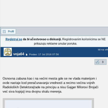
Profil
Registruj se
da bi učestvovao u diskusiji.
Registrovanim korisnicima se NE
prikazuju reklame unutar poruka.
Idi na vr
voja64
Poslao: 17 Jul 2016 07:56
3
Osnovna zabuna kao i na većini mesta gde se ne vlada materijom i
ovde nastaje kod preračunavanja vrednosti a recimo većina vojnih
Radioloških Detektora(rade na principu a nisu Gajger Milorovi Brojači
već siva kopija) ima dvojnu skalu merenja.