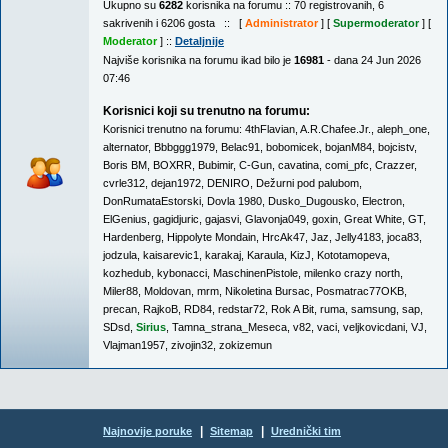
Ukupno su
6282
korisnika na forumu :: 70 registrovanih, 6
sakrivenih i 6206 gosta :: [
Administrator
] [
Supermoderator
] [
Moderator
] ::
Detaljnije
Najviše korisnika na forumu ikad bilo je
16981
- dana 24 Jun 2026
07:46
Korisnici koji su trenutno na forumu:
Korisnici trenutno na forumu:
4thFlavian
,
A.R.Chafee.Jr.
,
aleph_one
,
alternator
,
Bbbggg1979
,
Belac91
,
bobomicek
,
bojanM84
,
bojcistv
,
Boris BM
,
BOXRR
,
Bubimir
,
C-Gun
,
cavatina
,
comi_pfc
,
Crazzer
,
cvrle312
,
dejan1972
,
DENIRO
,
Dežurni pod palubom
,
DonRumataEstorski
,
Dovla 1980
,
Dusko_Dugousko
,
Electron
,
ElGenius
,
gagidjuric
,
gajasvi
,
Glavonja049
,
goxin
,
Great White
,
GT
,
Hardenberg
,
Hippolyte Mondain
,
HrcAk47
,
Jaz
,
Jelly4183
,
joca83
,
jodzula
,
kaisarevic1
,
karakaj
,
Karaula
,
KizJ
,
Kototamopeva
,
kozhedub
,
kybonacci
,
MaschinenPistole
,
milenko crazy north
,
Miler88
,
Moldovan
,
mrm
,
Nikoletina Bursac
,
Posmatrac77OKB
,
precan
,
RajkoB
,
RD84
,
redstar72
,
Rok A Bit
,
ruma
,
samsung
,
sap
,
SDsd
,
Sirius
,
Tamna_strana_Meseca
,
v82
,
vaci
,
veljkovicdani
,
VJ
,
Vlajman1957
,
zivojin32
,
zokizemun
|
|
Najnovije poruke
Sitemap
Urednički tim