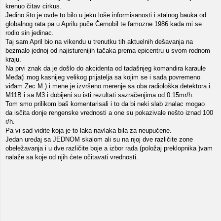
krenuo čitav cirkus.
Jedino što je ovde to bilo u jeku loše informisanosti i stalnog bauka od
globalnog rata pa u Aprilu puče Černobil te famozne 1986 kada mi se
rodio sin jedinac.
Taj sam April bio na vikendu u trenutku tih aktuelnih dešavanja na
bezmalo jednoj od najisturenijih tačaka prema epicentru u svom rodnom
kraju.
Na prvi znak da je došlo do akcidenta od tadašnjeg komandira karaule
Međa(i mog kasnijeg velikog prijatelja sa kojim se i sada povremeno
viđam Zec M.) i mene je izvršeno merenje sa oba radiološka detektora i
M11B i sa M3 i dobijeni su isti rezultati sazračenjima od 0.15mr/h.
Tom smo prilikom baš komentarisali i to da bi neki slab znalac mogao
da isčita donje rengenske vrednosti a one su pokazivale nešto iznad 100
r/h.
Pa vi sad vidite koja je to laka navlaka bila za neupućene.
Jedan uređaj sa JEDNOM skalom ali su na njoj dve različite zone
obeležavanja i u dve različite boje a izbor rada (položaj preklopnika )vam
nalaže sa koje od njih ćete očitavati vrednosti.