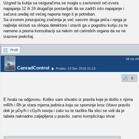
Uzgred ta kutija sa osiguračima se mogla u zavisnosti od izvora
napajanja 12 ili 24 drugačije postavljati da se zadrži isto napajanje i
sačuva uređaj od većeg napona nego li je potreban.
Sa izvorom jonizujućeg zračenja je već sasvim druga priča i njega je
najbolje skinuti sa sklopa detektora i staviti ga u pogodnu kutiju za te
namene a prema konsultaciji sa nekim od carinskih organa da se ne
izazove prekršaj.
Profil
Idi na vr
CanradControl
Poslao: 13 Dec 2016 21:13
0
E hvala na odgovoru. Koliko sam shvatio iz pravila koje je došlo s njima
mR/h i Rh je stara mjerna jedinica koja se spominje kroz čitavo pravilo
dok je μGy/h i cGy/h novija i zato su te razlike.Na slici se vidi da je
tabela naknadno zaljepljena u pravilo, samo kompliciraju stvar.