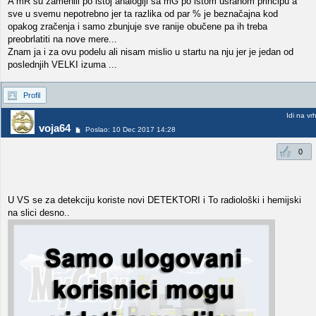
A mR su zamenili po istoj analogiji sa mG po istom usranom principu a
sve u svemu nepotrebno jer ta razlika od par % je beznačajna kod
opakog zračenja i samo zbunjuje sve ranije obučene pa ih treba
preobrlatiti na nove mere...
Znam ja i za ovu podelu ali nisam mislio u startu na nju jer je jedan od
poslednjih VELKI izuma ...
Profil
Idi na vr
voja64
Poslao: 10 Dec 2017 14:28
0
U VS se za detekciju koriste novi DETEKTORI i To radiološki i hemijski
na slici desno..