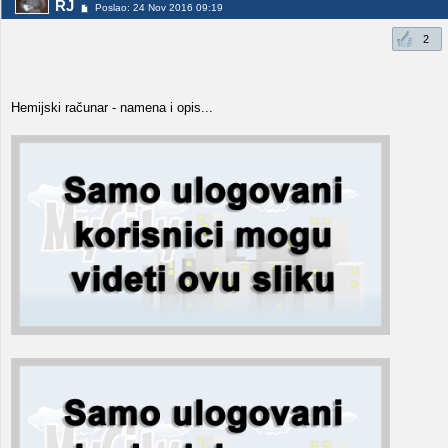
RJ
Poslao: 24 Nov 2016 09:19
2
Hemijski računar - namena i opis...