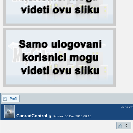
Profil
Idi na vr
CanradControl
Poslao: 06 Dec 2016 00:15
0