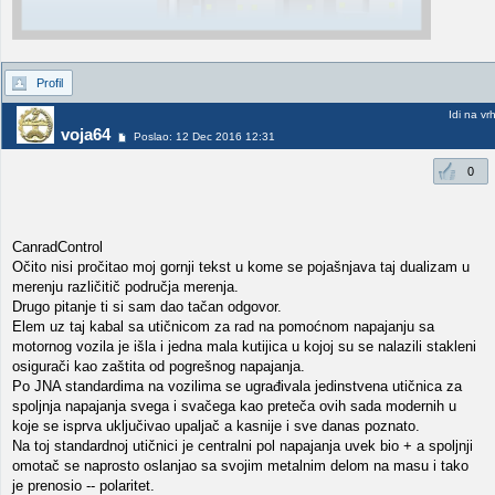
Profil
Idi na vr
voja64
Poslao: 12 Dec 2016 12:31
0
CanradControl
Očito nisi pročitao moj gornji tekst u kome se pojašnjava taj dualizam u
merenju različitič područja merenja.
Drugo pitanje ti si sam dao tačan odgovor.
Elem uz taj kabal sa utičnicom za rad na pomoćnom napajanju sa
motornog vozila je išla i jedna mala kutijica u kojoj su se nalazili stakleni
osigurači kao zaštita od pogrešnog napajanja.
Po JNA standardima na vozilima se ugrađivala jedinstvena utičnica za
spoljnja napajanja svega i svačega kao preteča ovih sada modernih u
koje se isprva uključivao upaljač a kasnije i sve danas poznato.
Na toj standardnoj utičnici je centralni pol napajanja uvek bio + a spoljnji
omotač se naprosto oslanjao sa svojim metalnim delom na masu i tako
je prenosio -- polaritet.