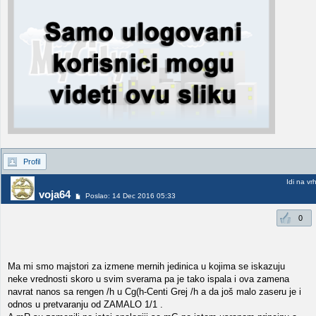
Profil
Idi na vr
voja64
Poslao: 14 Dec 2016 05:33
0
Ma mi smo majstori za izmene mernih jedinica u kojima se iskazuju
neke vrednosti skoro u svim sverama pa je tako ispala i ova zamena
navrat nanos sa rengen /h u Cg(h-Centi Grej /h a da još malo zaseru je i
odnos u pretvaranju od ZAMALO 1/1 .