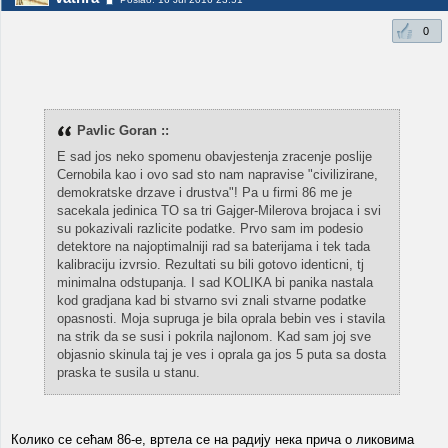
0
Pavlic Goran ::
E sad jos neko spomenu obavjestenja zracenje poslije
Cernobila kao i ovo sad sto nam napravise "civilizirane,
demokratske drzave i drustva"! Pa u firmi 86 me je
sacekala jedinica TO sa tri Gajger-Milerova brojaca i svi
su pokazivali razlicite podatke. Prvo sam im podesio
detektore na najoptimalniji rad sa baterijama i tek tada
kalibraciju izvrsio. Rezultati su bili gotovo identicni, tj
minimalna odstupanja. I sad KOLIKA bi panika nastala
kod gradjana kad bi stvarno svi znali stvarne podatke
opasnosti. Moja supruga je bila oprala bebin ves i stavila
na strik da se susi i pokrila najlonom. Kad sam joj sve
objasnio skinula taj je ves i oprala ga jos 5 puta sa dosta
praska te susila u stanu.
Колико се сећам 86-е, вртела се на радију нека прича о ликовима