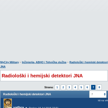
»
»
MyCity Military
Inžinjerija, ABHO i Tehnička služba
Radiološki i hemijski detektori
JNA
Radiološki i hemijski detektori JNA
Strana:
1
2
3
4
5
6
7
8
Radiološki i hemijski detektori JNA
7
Idi na vr
vathra
Poslao: 16 Jul 2016 23:51