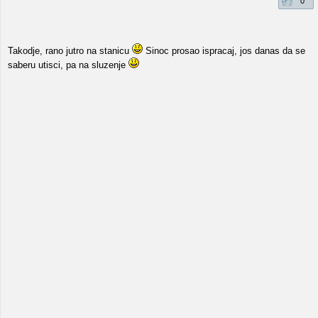
0
Takodje, rano jutro na stanicu
Sinoc prosao ispracaj, jos danas da se
saberu utisci, pa na sluzenje