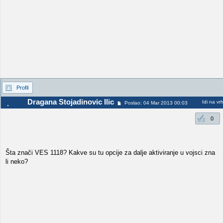
Profil
Dragana Stojadinovic Ilic
Idi na vr
Poslao: 04 Mar 2013 00:03
0
Šta znači VES 1118? Kakve su tu opcije za dalje aktiviranje u vojsci zna
li neko?