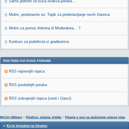
Samo jednom se kuca ovakva poruka...
Molim, predstavite se. Topik za predstavljanje novih članova
Molim za pomoc Admina ili Moderatora... ?
Konkurs za podoficira iz građanstva
RSS FEED-OVI OVOG FORUMA
RSS najnovijih topica
RSS poslednjih poruka
RSS izdvojenjih topica (vesti i članci)
»
»
MyCity Military
Predlozi, pitanja, kritike
Pitanje u vezi sa služenjem vojnog roka
Ko je trenutno na forumu