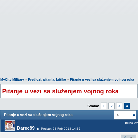
»
»
MyCity Military
Predlozi, pitanja, kritike
Pitanje u vezi sa služenjem vojnog roka
Pitanje u vezi sa služenjem vojnog roka
Strana:
1
2
3
4
Pitanje u vezi sa služenjem vojnog roka
4
Idi na vr
Darec89
Poslao: 28 Feb 2013 14:35