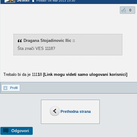
Poslao: 04 Mar 2013 15:30
0
Dragana Stojadinovic Ilic ::
Šta znači VES 1118?
Trebalo bi da je 111
1
8
[Link mogu videti samo ulogovani korisnici]
Profil
Prethodna strana
Odgovori