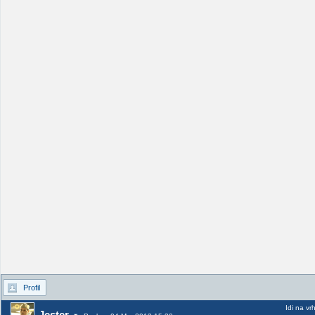
Profil
Idi na vr
Jester