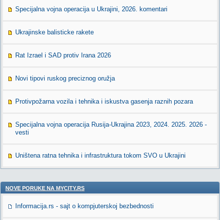
Specijalna vojna operacija u Ukrajini, 2026. komentari
Ukrajinske balisticke rakete
Rat Izrael i SAD protiv Irana 2026
Novi tipovi ruskog preciznog oružja
Protivpožarna vozila i tehnika i iskustva gasenja raznih pozara
Specijalna vojna operacija Rusija-Ukrajina 2023, 2024. 2025. 2026 -
vesti
Uništena ratna tehnika i infrastruktura tokom SVO u Ukrajini
NOVE PORUKE NA MYCITY.RS
Informacija.rs - sajt o kompjuterskoj bezbednosti