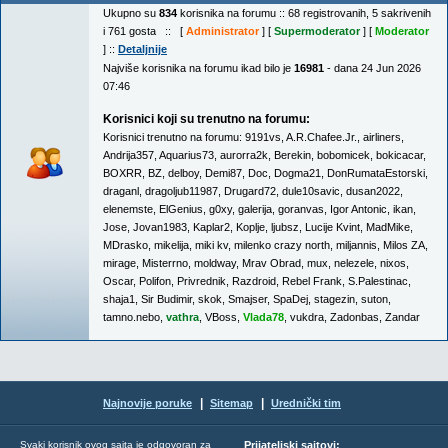
Ukupno su
834
korisnika na forumu :: 68 registrovanih, 5 sakrivenih
i 761 gosta :: [
Administrator
] [
Supermoderator
] [
Moderator
] ::
Detaljnije
Najviše korisnika na forumu ikad bilo je
16981
- dana 24 Jun 2026
07:46
Korisnici koji su trenutno na forumu:
Korisnici trenutno na forumu:
9191vs
,
A.R.Chafee.Jr.
,
airliners
,
Andrija357
,
Aquarius73
,
aurorra2k
,
Berekin
,
bobomicek
,
bokicacar
,
BOXRR
,
BZ
,
delboy
,
Demi87
,
Doc
,
Dogma21
,
DonRumataEstorski
,
draganl
,
dragoljub11987
,
Drugard72
,
dule10savic
,
dusan2022
,
elenemste
,
ElGenius
,
g0xy
,
galerija
,
goranvas
,
Igor Antonic
,
ikan
,
Jose
,
Jovan1983
,
Kaplar2
,
Koplje
,
ljubsz
,
Lucije Kvint
,
MadMike
,
MDrasko
,
mikelija
,
miki kv
,
milenko crazy north
,
miljannis
,
Milos ZA
,
mirage
,
Misterrno
,
moldway
,
Mrav Obrad
,
mux
,
nelezele
,
nixos
,
Oscar
,
Polifon
,
Privrednik
,
Razdroid
,
Rebel Frank
,
S.Palestinac
,
shaja1
,
Sir Budimir
,
skok
,
Smajser
,
SpaDej
,
stagezin
,
suton
,
tamno.nebo
,
vathra
,
VBoss
,
Vlada78
,
vukdra
,
Zadonbas
,
Zandar
|
|
Najnovije poruke
Sitemap
Urednički tim
Svaki korisnik ovog sajta je odgovoran za
Prijateljski sajtovi: