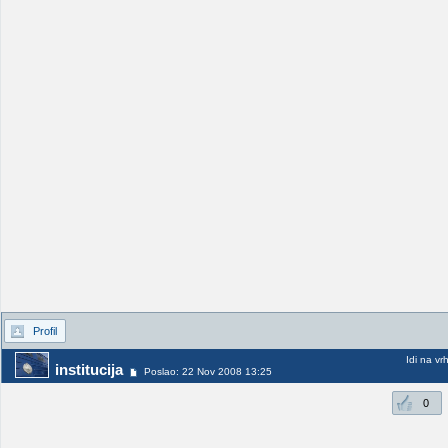
Profil
Idi na vr
institucija
Poslao: 22 Nov 2008 13:25
0