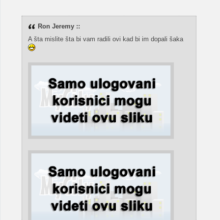
Ron Jeremy ::
A šta mislite šta bi vam radili ovi kad bi im dopali šaka