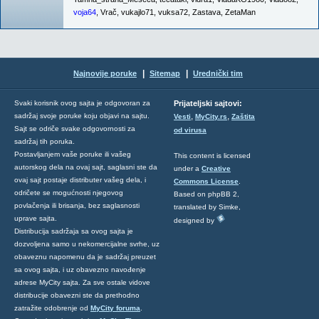
voja64
,
Vrač
,
vukajlo71
,
vuksa72
,
Zastava
,
ZetaMan
|
|
Najnovije poruke
Sitemap
Urednički tim
Svaki korisnik ovog sajta je odgovoran za
Prijateljski sajtovi:
,
,
sadržaj svoje poruke koju objavi na sajtu.
Vesti
MyCity.rs
Zaštita
Sajt se odriče svake odgovornosti za
od virusa
sadržaj tih poruka.
Postavljanjem vaše poruke ili vašeg
This content is licensed
autorskog dela na ovaj sajt, saglasni ste da
under a
Creative
ovaj sajt postaje distributer vašeg dela, i
Commons License
.
odričete se mogućnosti njegovog
Based on phpBB 2,
povlačenja ili brisanja, bez saglasnosti
translated by Simke,
uprave sajta.
designed by
Distribucija sadržaja sa ovog sajta je
dozvoljena samo u nekomercijalne svrhe, uz
obaveznu napomenu da je sadržaj preuzet
sa ovog sajta, i uz obavezno navođenje
adrese MyCity sajta. Za sve ostale vidove
distribucije obavezni ste da prethodno
zatražite odobrenje od
MyCity foruma
.