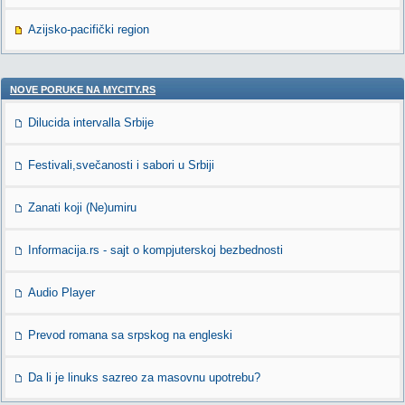
Azijsko-pacifički region
NOVE PORUKE NA MYCITY.RS
Dilucida intervalla Srbije
Festivali,svečanosti i sabori u Srbiji
Zanati koji (Ne)umiru
Informacija.rs - sajt o kompjuterskoj bezbednosti
Audio Player
Prevod romana sa srpskog na engleski
Da li je linuks sazreo za masovnu upotrebu?