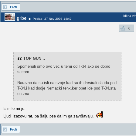
Profil
Idi na vr
grbe
Poslao: 27 Nov 2008 14:47
0
TOP GUN ::
Spomenuli smo ovo vec u temi od T-34 ako se dobro
secam.
Naravno da su isli na svoje kad su ih dresirali da idu pod
T-34,i kad dodje Nemacki tenk,ker opet ide pod T-34,sta
on zna...
E milo mi je.
Ljudi izazovu rat, pa šalju pse da im ga završavaju.
Profil