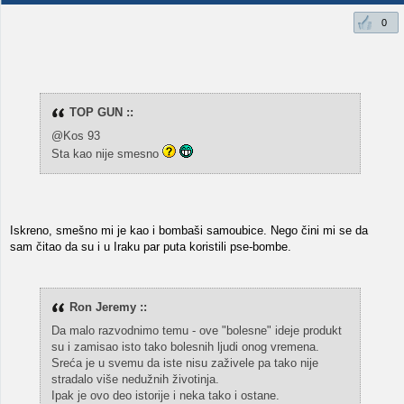
0
TOP GUN ::
@Kos 93
Sta kao nije smesno
Iskreno, smešno mi je kao i bombaši samoubice. Nego čini mi se da
sam čitao da su i u Iraku par puta koristili pse-bombe.
Ron Jeremy ::
Da malo razvodnimo temu - ove "bolesne" ideje produkt
su i zamisao isto tako bolesnih ljudi onog vremena.
Sreća je u svemu da iste nisu zaživele pa tako nije
stradalo više nedužnih životinja.
Ipak je ovo deo istorije i neka tako i ostane.