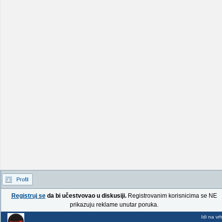
Profil
Registruj se
da bi učestvovao u diskusiji.
Registrovanim korisnicima se NE
prikazuju reklame unutar poruka.
Idi na vr