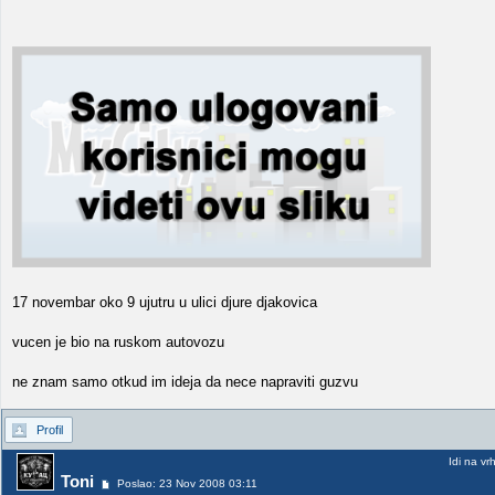
17 novembar oko 9 ujutru u ulici djure djakovica
vucen je bio na ruskom autovozu
ne znam samo otkud im ideja da nece napraviti guzvu
Profil
Idi na vr
Toni
Poslao: 23 Nov 2008 03:11