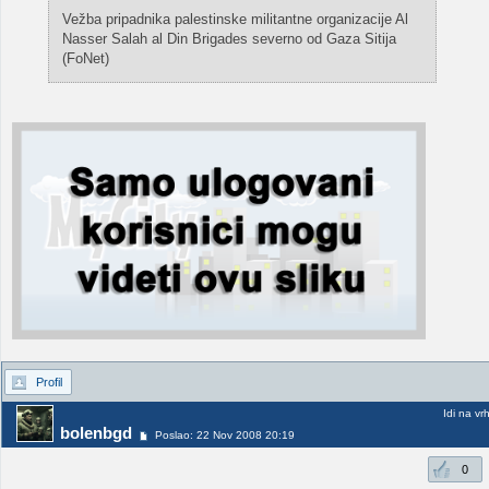
Vežba pripadnika palestinske militantne organizacije Al
Nasser Salah al Din Brigades severno od Gaza Sitija
(FoNet)
Profil
Idi na vr
bolenbgd
Poslao: 22 Nov 2008 20:19
0