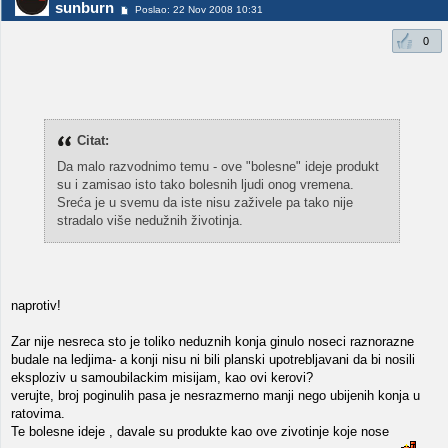
sunburn
Poslao: 22 Nov 2008 10:31
0
Citat:
Da malo razvodnimo temu - ove "bolesne" ideje produkt
su i zamisao isto tako bolesnih ljudi onog vremena.
Sreća je u svemu da iste nisu zaživele pa tako nije
stradalo više nedužnih životinja.
naprotiv!
Zar nije nesreca sto je toliko neduznih konja ginulo noseci raznorazne
budale na ledjima- a konji nisu ni bili planski upotrebljavani da bi nosili
eksploziv u samoubilackim misijam, kao ovi kerovi?
verujte, broj poginulih pasa je nesrazmerno manji nego ubijenih konja u
ratovima.
Te bolesne ideje , davale su produkte kao ove zivotinje koje nose