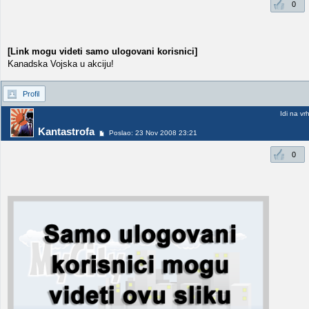
0
[Link mogu videti samo ulogovani korisnici]
Kanadska Vojska u akciju!
Profil
Idi na vr
Kantastrofa
Poslao: 23 Nov 2008 23:21
0