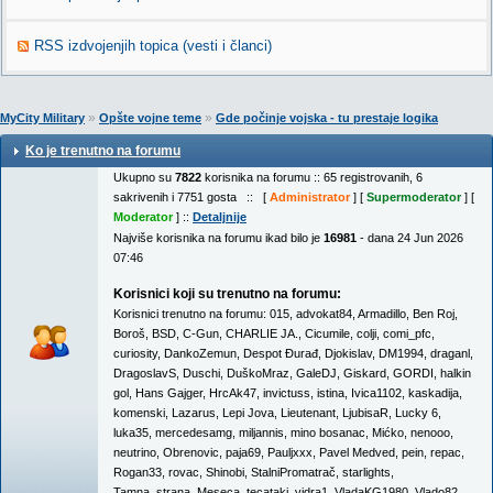
RSS izdvojenjih topica (vesti i članci)
»
»
MyCity Military
Opšte vojne teme
Gde počinje vojska - tu prestaje logika
Ko je trenutno na forumu
Ukupno su
7822
korisnika na forumu :: 65 registrovanih, 6
sakrivenih i 7751 gosta :: [
Administrator
] [
Supermoderator
] [
Moderator
] ::
Detaljnije
Najviše korisnika na forumu ikad bilo je
16981
- dana 24 Jun 2026
07:46
Korisnici koji su trenutno na forumu:
Korisnici trenutno na forumu:
015
,
advokat84
,
Armadillo
,
Ben Roj
,
Boroš
,
BSD
,
C-Gun
,
CHARLIE JA.
,
Cicumile
,
colji
,
comi_pfc
,
curiosity
,
DankoZemun
,
Despot Đurađ
,
Djokislav
,
DM1994
,
draganl
,
DragoslavS
,
Duschi
,
DuškoMraz
,
GaleDJ
,
Giskard
,
GORDI
,
halkin
gol
,
Hans Gajger
,
HrcAk47
,
invictuss
,
istina
,
Ivica1102
,
kaskadija
,
komenski
,
Lazarus
,
Lepi Jova
,
Lieutenant
,
LjubisaR
,
Lucky 6
,
luka35
,
mercedesamg
,
miljannis
,
mino bosanac
,
Mićko
,
nenooo
,
neutrino
,
Obrenovic
,
paja69
,
Pauljxxx
,
Pavel Medved
,
pein
,
repac
,
Rogan33
,
rovac
,
Shinobi
,
StalniPromatrač
,
starlights
,
Tamna_strana_Meseca
,
tecataki
,
vidra1
,
VladaKG1980
,
Vlado82
,