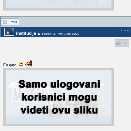
Profil
Idi na vr
institucija
Poslao: 27 Nov 2008 14:22
0
En gard!