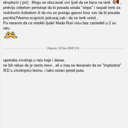
eksploziv ( psi) . Mogu se obucavati zivi ljudi da se bace na tenk
,
prekriju cebetom periskopi da bi posada ostala "slepa" i raspali tenk sa
molotovim koktelom ili da mu se pustaju gasovi kroz cev da bi posada
pocrkla?Veoma ocajnicki pokusaj,cak i da se tenk unisti...
Pa naravno da ce stedeti ljude! Mada Rusi nisu bas zastedeli u 2 sv.
ratu.
Dopuna: 22 Nov 2008 5:31
upotreba zivotinja u ratu traje i danas.
ne bih rekao da je nesto novo , ali u Iraq se desavalo da se "implantira"
IED u zivotinjsku lesinu, i tako ostavi pored puta.