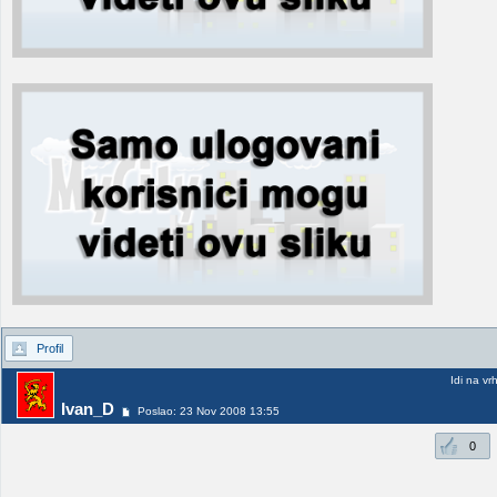
Profil
Idi na vr
Ivan_D
Poslao: 23 Nov 2008 13:55
0