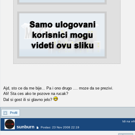
Ajd, sto ce da me bije... Pa i ono drugo .... moze da se prezivi.
Ali! Sta ces ako te pozove na rucak?
Dal si gost ili si glavno jelo?
Profil
Idi na vr
sunburn
Poslao: 23 Nov 2008 22:19