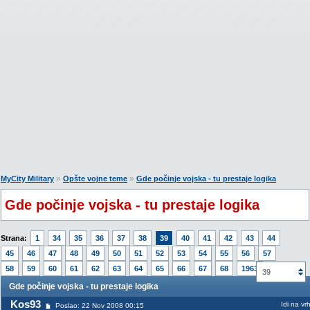
»
»
MyCity Military
Opšte vojne teme
Gde počinje vojska - tu prestaje logika
Gde počinje vojska - tu prestaje logika
Strana:
1
34
35
36
37
38
39
40
41
42
43
44
45
46
47
48
49
50
51
52
53
54
55
56
57
58
59
60
61
62
63
64
65
66
67
68
1963
39
Gde počinje vojska - tu prestaje logika
Kos93
Idi na vr
Poslao: 22 Nov 2008 00:15