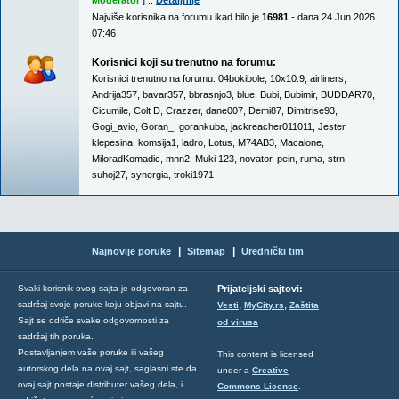
Moderator
] ::
Detaljnije
Najviše korisnika na forumu ikad bilo je
16981
- dana 24 Jun 2026
07:46
Korisnici koji su trenutno na forumu:
Korisnici trenutno na forumu:
04bokibole
,
10x10.9
,
airliners
,
Andrija357
,
bavar357
,
bbrasnjo3
,
blue
,
Bubi
,
Bubimir
,
BUDDAR70
,
Cicumile
,
Colt D
,
Crazzer
,
dane007
,
Demi87
,
Dimitrise93
,
Gogi_avio
,
Goran_
,
gorankuba
,
jackreacher011011
,
Jester
,
klepesina
,
komsija1
,
ladro
,
Lotus
,
M74AB3
,
Macalone
,
MiloradKomadic
,
mnn2
,
Muki 123
,
novator
,
pein
,
ruma
,
strn
,
suhoj27
,
synergia
,
troki1971
|
|
Najnovije poruke
Sitemap
Urednički tim
Svaki korisnik ovog sajta je odgovoran za
Prijateljski sajtovi:
,
,
sadržaj svoje poruke koju objavi na sajtu.
Vesti
MyCity.rs
Zaštita
Sajt se odriče svake odgovornosti za
od virusa
sadržaj tih poruka.
Postavljanjem vaše poruke ili vašeg
This content is licensed
autorskog dela na ovaj sajt, saglasni ste da
under a
Creative
ovaj sajt postaje distributer vašeg dela, i
Commons License
.