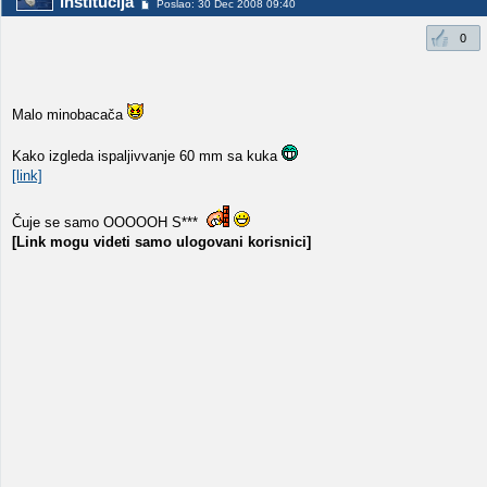
institucija
Poslao: 30 Dec 2008 09:40
0
Malo minobacača
Kako izgleda ispaljivvanje 60 mm sa kuka
[link]
Čuje se samo OOOOOH S***
[Link mogu videti samo ulogovani korisnici]