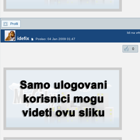
Profil
Idi na vr
idefix
Poslao: 04 Jan 2009 01:47
0