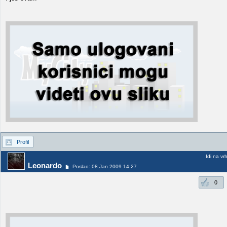
Profil
Idi na vr
Leonardo
Poslao: 08 Jan 2009 14:27
0