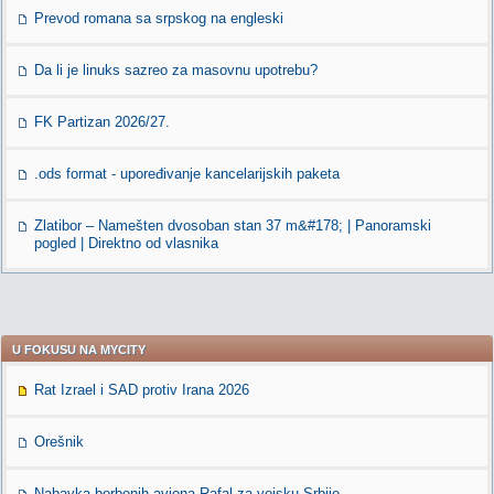
Prevod romana sa srpskog na engleski
Da li je linuks sazreo za masovnu upotrebu?
FK Partizan 2026/27.
.ods format - upoređivanje kancelarijskih paketa
Zlatibor – Namešten dvosoban stan 37 m&#178; | Panoramski
pogled | Direktno od vlasnika
U FOKUSU NA MYCITY
Rat Izrael i SAD protiv Irana 2026
Orešnik
Nabavka borbenih aviona Rafal za vojsku Srbije