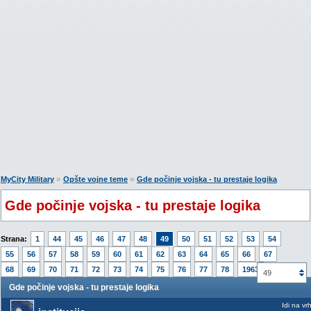
»
»
MyCity Military
Opšte vojne teme
Gde počinje vojska - tu prestaje logika
Gde počinje vojska - tu prestaje logika
Strana:
1
44
45
46
47
48
49
50
51
52
53
54
55
56
57
58
59
60
61
62
63
64
65
66
67
68
69
70
71
72
73
74
75
76
77
78
1963
49
Gde počinje vojska - tu prestaje logika
Idi na vr