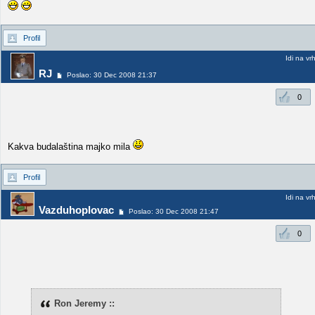
Profil
Idi na vr
RJ
Poslao: 30 Dec 2008 21:37
0
Kakva budalaština majko mila
Profil
Idi na vr
Vazduhoplovac
Poslao: 30 Dec 2008 21:47
0
Ron Jeremy ::