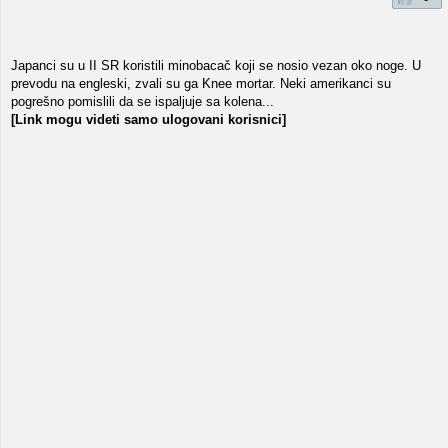
Japanci su u II SR koristili minobacač koji se nosio vezan oko noge. U
prevodu na engleski, zvali su ga Knee mortar. Neki amerikanci su
pogrešno pomislili da se ispaljuje sa kolena...
[Link mogu videti samo ulogovani korisnici]