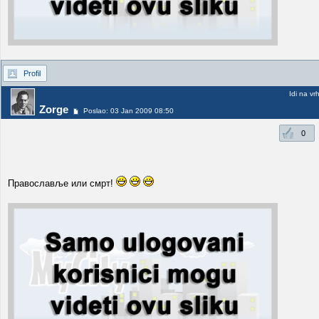
Profil
Idi na vr
Zorge
Poslao: 03 Jan 2009 08:50
0
Православље или смрт!