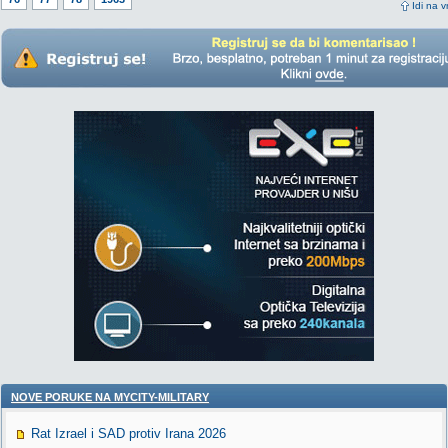
Idi na v
NOVE PORUKE NA MYCITY-MILITARY
Rat Izrael i SAD protiv Irana 2026