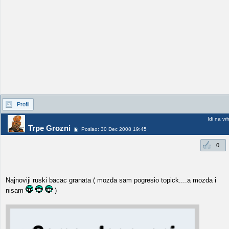
Profil
Idi na vr
Trpe Grozni
Poslao: 30 Dec 2008 19:45
0
Najnoviji ruski bacac granata ( mozda sam pogresio topick....a mozda i
nisam
)