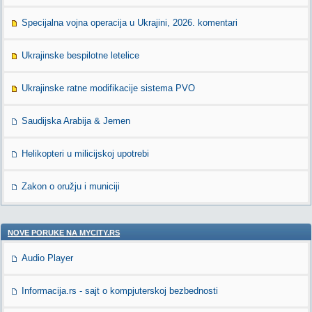
Specijalna vojna operacija u Ukrajini, 2026. komentari
Ukrajinske bespilotne letelice
Ukrajinske ratne modifikacije sistema PVO
Saudijska Arabija & Jemen
Helikopteri u milicijskoj upotrebi
Zakon o oružju i municiji
NOVE PORUKE NA MYCITY.RS
Audio Player
Informacija.rs - sajt o kompjuterskoj bezbednosti