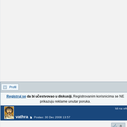
Profil
Registruj se
da bi učestvovao u diskusiji.
Registrovanim korisnicima se NE
prikazuju reklame unutar poruka.
Idi na vr
vathra
Poslao: 30 Dec 2008 13:57
0