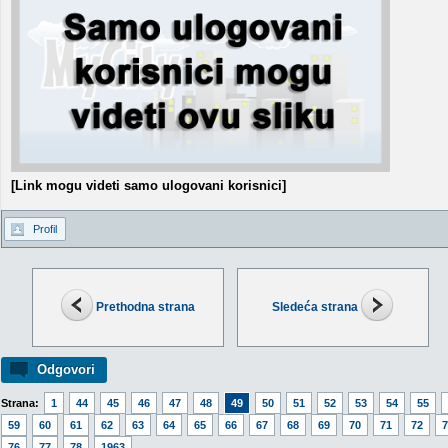
[Link mogu videti samo ulogovani korisnici]
Profil
Prethodna strana
Sledeća strana
Odgovori
Strana:
1
44
45
46
47
48
49
50
51
52
53
54
55
59
60
61
62
63
64
65
66
67
68
69
70
71
72
7
76
77
78
1963