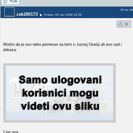
Profil
Idi na vr
zak280173
Poslao: 06 Jan 2009 18:56
0
Mislim da je ovo neko pomenuo na temi o Juznoj Osetiji ali evo sad i
dokaza:
I jos ova...