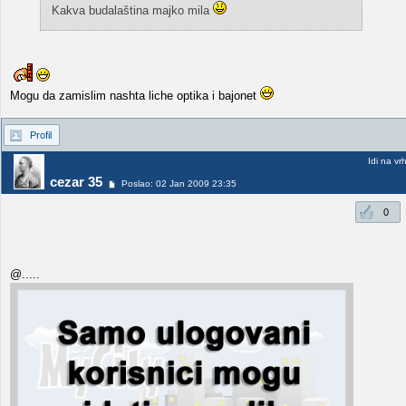
Kakva budalaština majko mila
Mogu da zamislim nashta liche optika i bajonet
Profil
Idi na vr
cezar 35
Poslao: 02 Jan 2009 23:35
0
@.....