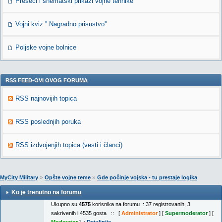
Preseci i shematski prikazi vojne tehnike
Vojni kviz '' Nagradno prisustvo''
Poljske vojne bolnice
RSS FEED-OVI OVOG FORUMA
RSS najnovijih topica
RSS poslednjih poruka
RSS izdvojenjih topica (vesti i članci)
»
»
MyCity Military
Opšte vojne teme
Gde počinje vojska - tu prestaje logika
Ko je trenutno na forumu
Ukupno su
4575
korisnika na forumu :: 37 registrovanih, 3
sakrivenih i 4535 gosta :: [
Administrator
] [
Supermoderator
] [