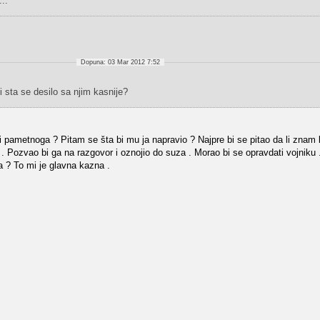
..
Dopuna: 03 Mar 2012 7:52
i sta se desilo sa njim kasnije?
 pametnoga ? Pitam se šta bi mu ja napravio ? Najpre bi se pitao da li znam ko
e . Pozvao bi ga na razgovor i oznojio do suza . Morao bi se opravdati vojniku
a ? To mi je glavna kazna .