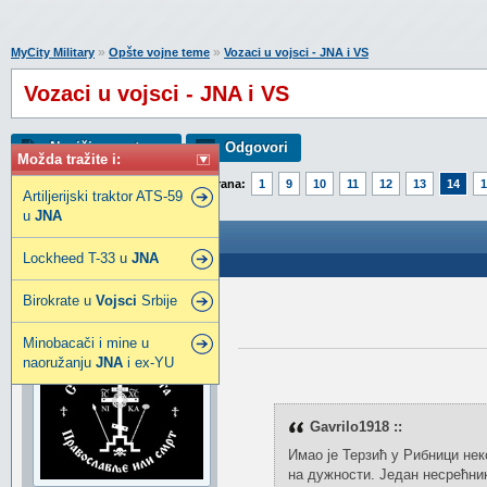
»
»
MyCity Military
Opšte vojne teme
Vozaci u vojsci - JNA i VS
Vozaci u vojsci - JNA i VS
Napiši novu temu
Odgovori
Možda tražite i:
Strana:
1
9
10
11
12
13
14
1
Artiljerijski traktor ATS-59
u
JNA
Vozaci u vojsci - JNA i VS
Lockheed T-33 u
JNA
Poslao: 03 Mar 2012 07:52
Birokrate u
Vojsci
Srbije
srbbenda
Ugledni građanin
Minobacači i mine u
naoružanju
JNA
i ex-YU
Gavrilo1918 ::
Имао је Терзић у Рибници нек
на дужности. Један несрећник