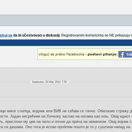
struj se
da bi učestvovao u diskusiji.
Registrovanim korisnicima se NE prikazuju 
Napisano: 03 Mar 2012 7:50
ици неког слепца, водник или ВИК не сећам се тачно. Обилазио стражу 
ности. Један несрећник на Хичкоку заспао на ногама као коњ. Овај идиот
, прислони му цев на чело и почне да прича на немачком. Овај војник с
та се дешава. Око тога је испао проблем пошто је то у суштини напад на