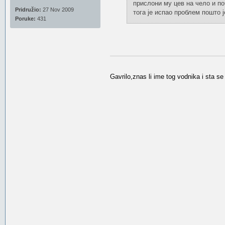
прислони му цев на чело и по
Pridružio:
27 Nov 2009
тога је испао проблем пошто 
Poruke:
431
Gavrilo,znas li ime tog vodnika i sta se