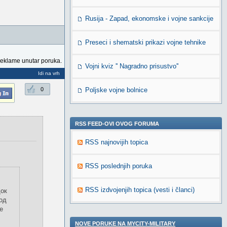
Rusija - Zapad, ekonomske i vojne sankcije
Preseci i shematski prikazi vojne tehnike
reklame unutar poruka.
Vojni kviz '' Nagradno prisustvo''
Idi na vrh
0
Poljske vojne bolnice
RSS FEED-OVI OVOG FORUMA
RSS najnovijih topica
RSS poslednjih poruka
RSS izdvojenjih topica (vesti i članci)
док
 од
е
NOVE PORUKE NA MYCITY-MILITARY