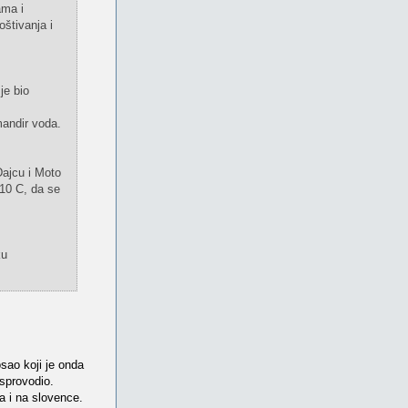
ama i
štivanja i
je bio
mandir voda.
Dajcu i Moto
10 C, da se
ku
sao koji je onda
)sprovodio.
 a i na slovence.