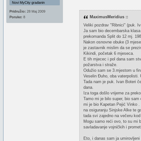
Novi MyCity građanin
Pridružio:
28 Maj 2009
MaximusMeridius ::
Poruke:
8
Veliki pozdrav "Ribnici" (puk. 
Ja sam bio decembarska klasa 1
prekomanda Split do 12 mj. 198
Nakon osnovne obuke (3 mjeseca
je zastavnik mislim da se prezi
Kikindi, početak 6 mjeseca.
E tih mjecec i pol dana sam stv
požarstva i straže.
Odužio sam se 3.mjestom u fina
Veselin Đuho, oba vaterpolisti. 
Tada nam je puk. Ivan Boteri če
dana.
Iza toga došlo vrijeme za preko
Tamo mi je bilo super, bio sam 
mi je bio Kapetan Pejić Vinko .
na osiguranju Sinjske Alke te go
tada svi zajedno na večeru kod a
Mogu samo reći ovo, to su mi bil
savladavanje vojničkih i prometni
Eto, i danas sam ja umirovljeni