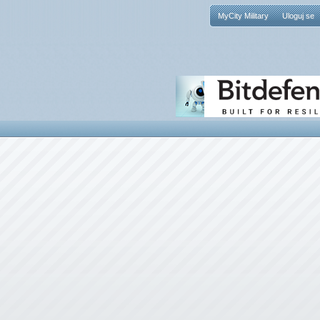
MyCity Military
Uloguj se