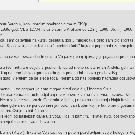
Ivanu Boteriu), kao i ostalim saobračajcima iz SbVp.
985. god. VES 12704 i služio sam u Kraljevu od 12 mj. 1985- 06. mj. 1986, p
6.
) sam ostavljen na kursu desetara (još 3 mjeseca). Pošto sam bio sportaš 
vao Španjević, i uzeo k sebi u "sportsku četu" koja se pripremala za armijsko
arno uživao, svaki dan treninzi u Vrnjačkoj banji (plivanje), pojačana prehran
lu (50 metara u odijelu s puškom), ispred mene su samo bili Anđelić-golman 
Ukupno smo bili kao garnizon drugi, a prvi su bili Titova garda iz Bg.
stitao, vjerujem da se sjeća toga i nekima od nas podjelio nagradna odsustva
mandu, i za nagradu ja sam mogao birati gdje ću, i izabrao Split.
desetar komandir moto odjeljenja, vozio sve živo na dva i više točkova. Koma
 Neko vrijeme sam vozio Generala Miljuša, pa bio na osiguranju Hajdukovih u
dine gdje smo se ponovo sreli ja i puk. Ivan Boteri koji je tamo bio u gostima
lkara Cvrlje, sjetit će se on.
i jedni od najljepših dana u životu, i još ih pamtim. Prijateljstvo, požrtvovano
h vještina, red, rad i disciplina.
 Bojnik (Major) Hrvatske Vojske, i ovim putem pozdravljam svoje kolege iz Voj