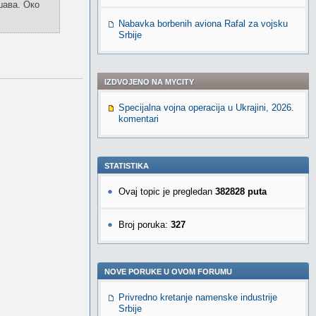
шава. Око
Nabavka borbenih aviona Rafal za vojsku
Srbije
IZDVOJENO NA MYCITY
Specijalna vojna operacija u Ukrajini, 2026.
komentari
STATISTIKA
Ovaj topic je pregledan
382828 puta
Broj poruka:
327
NOVE PORUKE U OVOM FORUMU
Privredno kretanje namenske industrije
Srbije