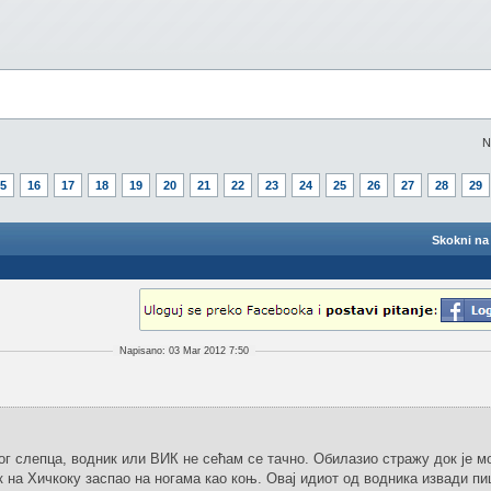
N
5
16
17
18
19
20
21
22
23
24
25
26
27
28
29
Skokni na 
Napisano: 03 Mar 2012 7:50
ог слепца, водник или ВИК не сећам се тачно. Обилазио стражу док је мо
 на Хичкоку заспао на ногама као коњ. Овај идиот од водника извади п