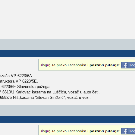
vozača VP 6223/6A
struktora VP 6223/5E,
VP 6223/6E Slavonska požega.
 6610/1 Karlovac kasarna na Luščiću, vozač u auto četi.
92/5 Niš,kasarna ''Stevan Sinđelić'', vozač u vezi.