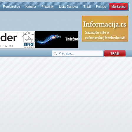
Registruj se
Kantina
Pravilnik
Lista članova
Traži
Pomoć
Marketing