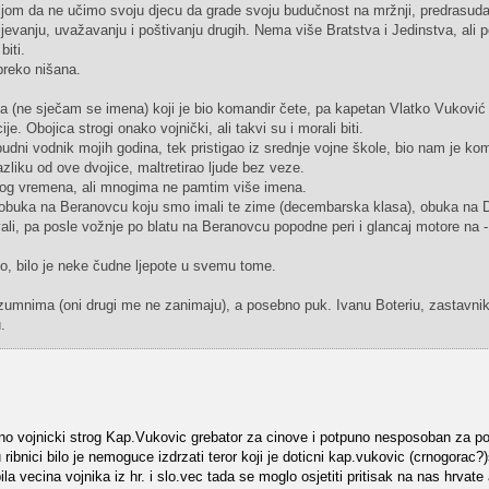
eljom da ne učimo svoju djecu da grade svoju budučnost na mržnji, predrasud
evanju, uvažavanju i poštivanju drugih. Nema više Bratstva i Jedinstva, ali po
iti.
preko nišana.
a (ne sječam se imena) koji je bio komandir čete, pa kapetan Vlatko Vuković 
e. Obojica strogi onako vojnički, ali takvi su i morali biti.
budni vodnik mojih godina, tek pristigao iz srednje vojne škole, bio nam je ko
razliku od ove dvojice, maltretirao ljude bez veze.
 tog vremena, ali mnogima ne pamtim više imena.
a obuka na Beranovcu koju smo imali te zime (decembarska klasa), obuka na 
li, pa posle vožnje po blatu na Beranovcu popodne peri i glancaj motore na -
eško, bilo je neke čudne ljepote u svemu tome.
umnima (oni drugi me ne zanimaju), a posebno puk. Ivanu Boteriu, zastavni
.
ono vojnicki strog Kap.Vukovic grebator za cinove i potpuno nesposoban za po
ribnici bilo je nemoguce izdrzati teror koji je doticni kap.vukovic (crnogorac?
ila vecina vojnika iz hr. i slo.vec tada se moglo osjetiti pritisak na nas hrvate