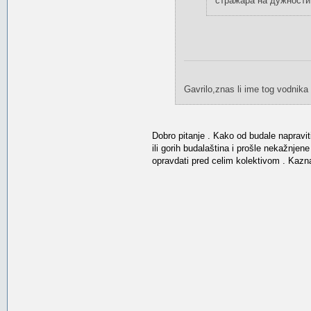
стражара на дужности.
Gavrilo,znas li ime tog vodnika 
Dobro pitanje . Kako od budale napraviti
ili gorih budalaština i prošle nekažnjen
opravdati pred celim kolektivom . Kazn