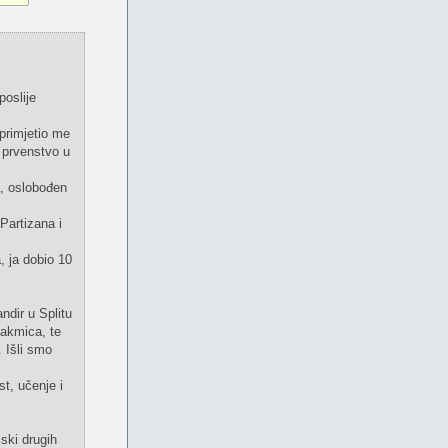
oslije
primjetio me
 prvenstvo u
a, oslobođen
Partizana i
, ja dobio 10
ndir u Splitu
takmica, te
. Išli smo
st, učenje i
ski drugih