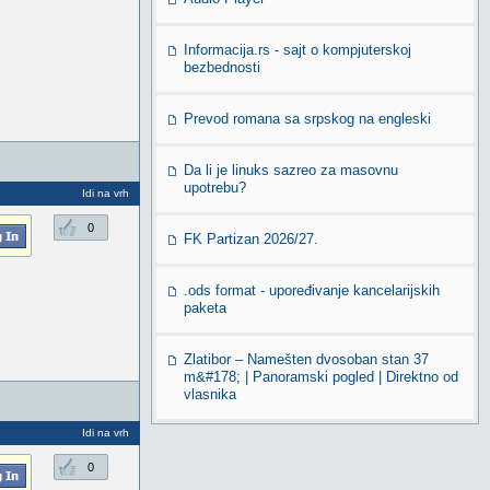
Informacija.rs - sajt o kompjuterskoj
bezbednosti
Prevod romana sa srpskog na engleski
Da li je linuks sazreo za masovnu
upotrebu?
Idi na vrh
0
FK Partizan 2026/27.
.ods format - upoređivanje kancelarijskih
paketa
Zlatibor – Namešten dvosoban stan 37
m&#178; | Panoramski pogled | Direktno od
vlasnika
Idi na vrh
0