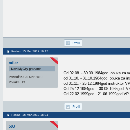
Profil
Poslao: 15 Mar 2012 16:12
miler
Novi MyCity građanin
Od 02.08. - 30.09.1984god. obuka za 
Pridružio:
25 Mar 2010
od 01.10. - 31.10.1984god. obuka za in
Poruke:
13
od 01.11. - 25.12.1984god instruktor 
Od 25.12.1984god. - 30.08.1985god. VP
Od 22.02.1999god - 21.06.1999god VP 65
Profil
Poslao: 15 Mar 2012 16:24
503