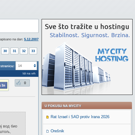
apisano na dan:
5.12.2007
30
31
32
33
14
stranicu:
Idi na vrh
0
U FOKUSU NA MYCITY
Rat Izrael i SAD protiv Irana 2026
ј вод био
Orešnik
иштољ,