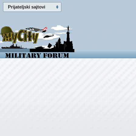
Prijateljski sajtovi