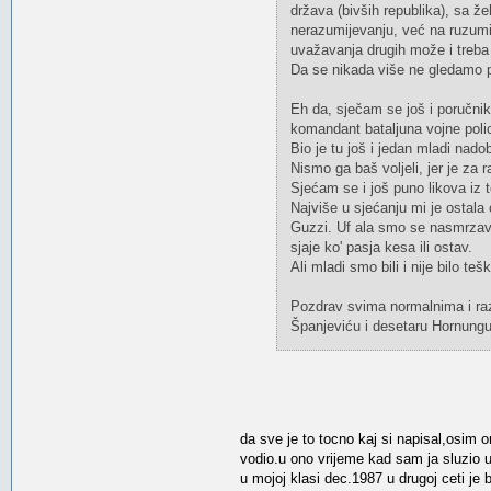
država (bivših republika), sa ž
nerazumijevanju, već na ruzumij
uvažavanja drugih može i treba b
Da se nikada više ne gledamo 
Eh da, sječam se još i poručnik
komandant bataljuna vojne policij
Bio je tu još i jedan mladi nado
Nismo ga baš voljeli, jer je za 
Sjećam se i još puno likova iz
Najviše u sjećanju mi je ostal
Guzzi. Uf ala smo se nasmrzava
sjaje ko' pasja kesa ili ostav.
Ali mladi smo bili i nije bilo t
Pozdrav svima normalnima i raz
Španjeviću i desetaru Hornungu
da sve je to tocno kaj si napisal,osim 
vodio.u ono vrijeme kad sam ja sluzio u 
u mojoj klasi dec.1987 u drugoj ceti je b