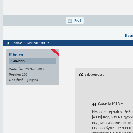
Profil
Regi
Poslao: 03 Mar 2012 09:05
Ribnica
Građanin
Pridružio:
23 Nov 2009
srbbenda ::
Poruke:
299
Gde živiš:
Ljubljana
Gavrilo1918 ::
Имао је Терзић у Рибн
је мој вод био на дуж
водника извади пиштољ
полако буди, не зна ш