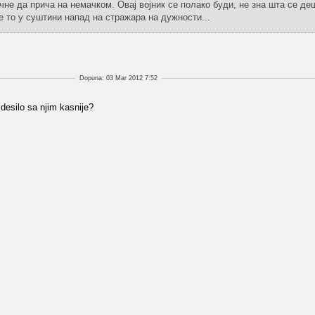
чне да прича на немачком. Овај војник се полако буди, не зна шта се де
је то у суштини напад на стражара на дужности...
Dopuna: 03 Mar 2012 7:52
 desilo sa njim kasnije?