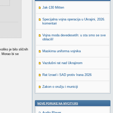
Jak-130 Mitten
Specijalna vojna operacija u Ukrajini, 2026.
komentari
Vojna moda devedesetih: u sta smo se sve
oblacili!
liko je bilo sličnih
Maskirna uniforma vojnika
 . Morao bi se
Vazdušni rat nad Ukrajinom
Rat Izrael i SAD protiv Irana 2026
Zakon o oružju i municiji
NOVE PORUKE NA MYCITY.RS
Audio Player