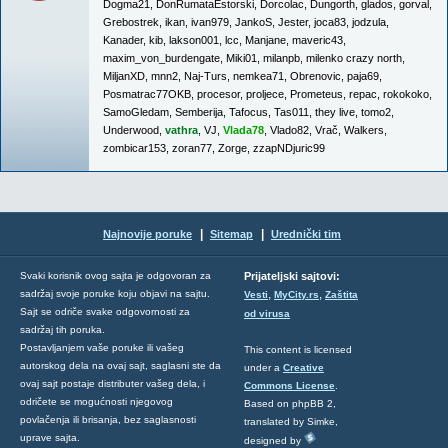
Dogma21
,
DonRumataEstorski
,
Dorcolac
,
Dungorth
,
glados
,
gorval
,
Grebostrek
,
ikan
,
ivan979
,
JankoS
,
Jester
,
joca83
,
jodzula
,
Kanader
,
kib
,
lakson001
,
lcc
,
Manjane
,
maveric43
,
maxim_von_burdengate
,
Miki01
,
milanpb
,
milenko crazy north
,
MiljanXD
,
mnn2
,
Naj-Turs
,
nemkea71
,
Obrenovic
,
paja69
,
Posmatrac77OKB
,
procesor
,
proljece
,
Prometeus
,
repac
,
rokokoko
,
SamoGledam
,
Semberija
,
Tafocus
,
Tas011
,
they live
,
tomo2
,
Underwood
,
vathra
,
VJ
,
Vlada78
,
Vlado82
,
Vrač
,
Walkers
,
zombicar153
,
zoran77
,
Zorge
,
zzapNDjuric99
|
|
Najnovije poruke
Sitemap
Urednički tim
Svaki korisnik ovog sajta je odgovoran za
Prijateljski sajtovi:
,
,
sadržaj svoje poruke koju objavi na sajtu.
Vesti
MyCity.rs
Zaštita
Sajt se odriče svake odgovornosti za
od virusa
sadržaj tih poruka.
Postavljanjem vaše poruke ili vašeg
This content is licensed
autorskog dela na ovaj sajt, saglasni ste da
under a
Creative
ovaj sajt postaje distributer vašeg dela, i
Commons License
.
odričete se mogućnosti njegovog
Based on phpBB 2,
povlačenja ili brisanja, bez saglasnosti
translated by Simke,
uprave sajta.
designed by