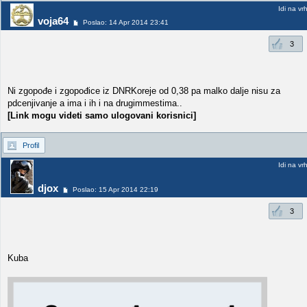
Idi na vr
voja64
Poslao: 14 Apr 2014 23:41
3
Ni zgopođe i zgopođice iz DNRKoreje od 0,38 pa malko dalje nisu za
pdcenjivanje a ima i ih i na drugimmestima..
[Link mogu videti samo ulogovani korisnici]
Profil
Idi na vr
djox
Poslao: 15 Apr 2014 22:19
3
Kuba