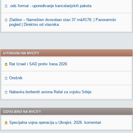
.ods format - upoređivanje kancelarijskih paketa
Zlatibor – Namešten dvosoban stan 37 m&#178; | Panoramski
pogled | Direktno od vlasnika
U FOKUSU NA MYCITY
Rat Izrael i SAD protiv Irana 2026
Orešnik
Nabavka borbenih aviona Rafal za vojsku Srbije
IZDVOJENO NA MYCITY
Specijalna vojna operacija u Ukrajini, 2026. komentari