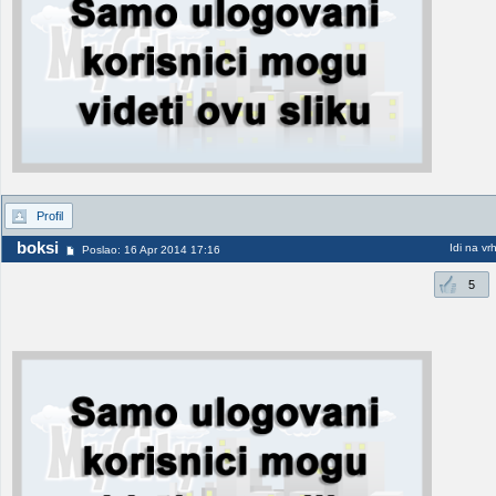
Profil
boksi
Idi na vr
Poslao: 16 Apr 2014 17:16
5