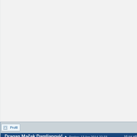
Profil
Dragan Mačak Damljanović
Idi na vr
Poslao: 13 Apr 2014 22:33