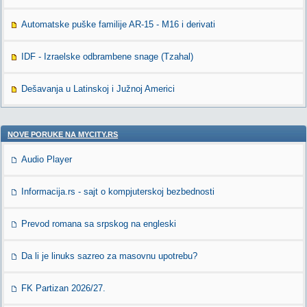
Automatske puške familije AR-15 - M16 i derivati
IDF - Izraelske odbrambene snage (Tzahal)
Dešavanja u Latinskoj i Južnoj Americi
NOVE PORUKE NA MYCITY.RS
Audio Player
Informacija.rs - sajt o kompjuterskoj bezbednosti
Prevod romana sa srpskog na engleski
Da li je linuks sazreo za masovnu upotrebu?
FK Partizan 2026/27.