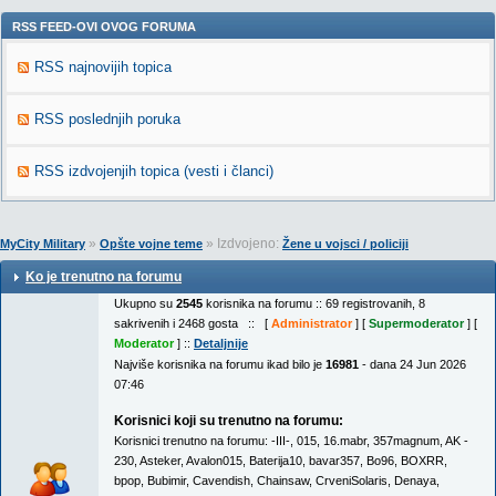
RSS FEED-OVI OVOG FORUMA
RSS najnovijih topica
RSS poslednjih poruka
RSS izdvojenjih topica (vesti i članci)
»
» Izdvojeno:
MyCity Military
Opšte vojne teme
Žene u vojsci / policiji
Ko je trenutno na forumu
Ukupno su
2545
korisnika na forumu :: 69 registrovanih, 8
sakrivenih i 2468 gosta :: [
Administrator
] [
Supermoderator
] [
Moderator
] ::
Detaljnije
Najviše korisnika na forumu ikad bilo je
16981
- dana 24 Jun 2026
07:46
Korisnici koji su trenutno na forumu:
Korisnici trenutno na forumu:
-III-
,
015
,
16.mabr
,
357magnum
,
AK -
230
,
Asteker
,
Avalon015
,
Baterija10
,
bavar357
,
Bo96
,
BOXRR
,
bpop
,
Bubimir
,
Cavendish
,
Chainsaw
,
CrveniSolaris
,
Denaya
,