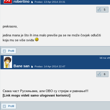
robertino
Poslao: 13 Apr 2014 23:31
5
prekrasno,
jedina mana je što ih ima malo previše pa se ne može čovjek odlučiti
koja mu se više sviđa
Profil
Idi na vr
Bane san
Poslao: 14 Apr 2014 22:47
6
Свака част Рускињама, али ОВО су стројак и равнање!!!
[Link mogu videti samo ulogovani korisnici]
Profil