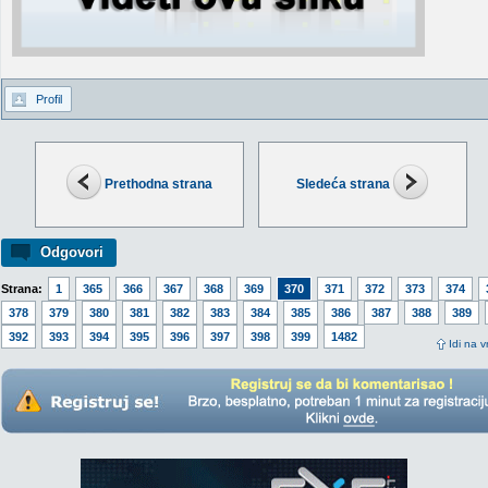
Profil
Prethodna strana
Sledeća strana
Odgovori
Strana:
1
365
366
367
368
369
370
371
372
373
374
378
379
380
381
382
383
384
385
386
387
388
389
392
393
394
395
396
397
398
399
1482
Idi na v