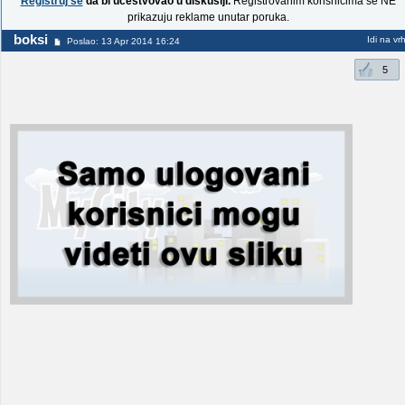
Registruj se
da bi učestvovao u diskusiji.
Registrovanim korisnicima se NE
prikazuju reklame unutar poruka.
boksi
Idi na vr
Poslao: 13 Apr 2014 16:24
5