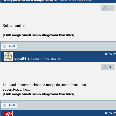
6
Kakav bataljon
[Link mogu videti samo ulogovani korisnici]
Profil
Idi na vr
voja64
Poslao: 13 Apr 2014 22:37
4
Isti bataljon samo snimak iz manje daljine a devojke su
super..Rjazanke...
[Link mogu videti samo ulogovani korisnici]
Profil
Idi na vr