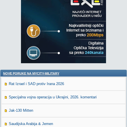
NOVE PORUKE NA MYCITY-MILITARY
Rat Izrael i SAD protiv Irana 2026
Specijalna vojna operacija u Ukrajini, 2026. komentari
Jak-130 Mitten
Saudijska Arabija & Jemen