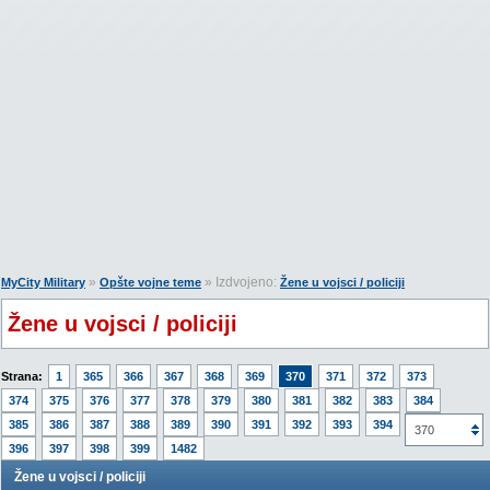
»
» Izdvojeno:
MyCity Military
Opšte vojne teme
Žene u vojsci / policiji
Žene u vojsci / policiji
Strana:
1
365
366
367
368
369
370
371
372
373
374
375
376
377
378
379
380
381
382
383
384
385
386
387
388
389
390
391
392
393
394
395
370
396
397
398
399
1482
Žene u vojsci / policiji