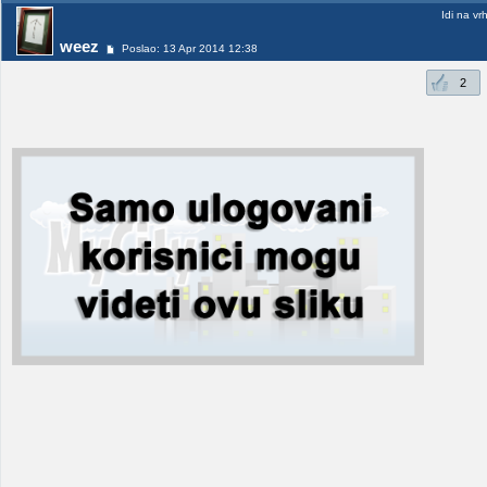
Idi na vr
weez
Poslao: 13 Apr 2014 12:38
2