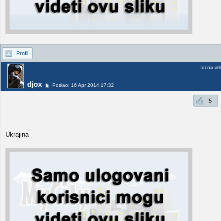
Profil
Idi na vr
djox
Poslao: 16 Apr 2014 17:32
5
Ukrajina