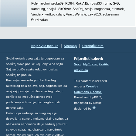
Polemarchoi
,
proka89
,
RD84
,
Rok A Bit
,
royst33
,
ruma
,
S-G
,
samsung
,
shaja1
,
SirOliver
,
SpaDej
,
stalja
,
stegonosa
,
stemark
,
Vanderx
,
veljkovicdani
,
Vrač
,
Wehicle
,
zeka013
,
zokizemun
,
Đurđevdan
|
|
Najnovije poruke
Sitemap
Urednički tim
Svaki korisnik ovog sajta je odgovoran za
Prijateljski sajtovi:
,
,
sadržaj svoje poruke koju objavi na sajtu.
Vesti
MyCity.rs
Zaštita
Sajt se odriče svake odgovornosti za
od virusa
sadržaj tih poruka.
Postavljanjem vaše poruke ili vašeg
This content is licensed
autorskog dela na ovaj sajt, saglasni ste da
under a
Creative
ovaj sajt postaje distributer vašeg dela, i
Commons License
.
odričete se mogućnosti njegovog
Based on phpBB 2,
povlačenja ili brisanja, bez saglasnosti
translated by Simke,
uprave sajta.
designed by
Distribucija sadržaja sa ovog sajta je
dozvoljena samo u nekomercijalne svrhe, uz
obaveznu napomenu da je sadržaj preuzet
sa ovog sajta, i uz obavezno navođenje
adrese MyCity sajta. Za sve ostale vidove