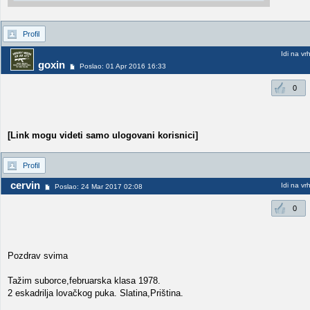
Profil
Idi na vr
goxin
Poslao: 01 Apr 2016 16:33
0
[Link mogu videti samo ulogovani korisnici]
Profil
cervin
Idi na vr
Poslao: 24 Mar 2017 02:08
0
Pozdrav svima
Tažim suborce,februarska klasa 1978.
2 eskadrilja lovačkog puka. Slatina,Priština.