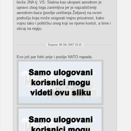
bivše JNA tj. VS. Slatina kao ukopani aerodrom je
upravo zbog toga zanimljiva jer je najzaštičeniji
aerodrom-baza (poslije uništenja Željave) na ovom
području koja može osigurati trajnu prisutnost, kako
vojnu tako i političku onog koji se njome koristi, a time i
uticaj na regiju.
Dopuna: 06 Okt 2007 23:10
Evo još par fotki prije i poslije NATO napada.