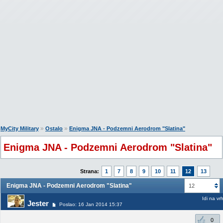
»
»
MyCity Military
Ostalo
Enigma JNA - Podzemni Aerodrom "Slatina"
Enigma JNA - Podzemni Aerodrom "Slatina"
Strana:
1
7
8
9
10
11
12
13
Enigma JNA - Podzemni Aerodrom "Slatina"
12
Idi na vr
Jester
Poslao: 16 Jan 2014 15:37
0