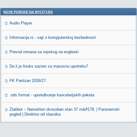
NOVE PORUKE NA MYCITY.RS
Audio Player
Informacija.rs - sajt o kompjuterskoj bezbednosti
Prevod romana sa srpskog na engleski
Da li je linuks sazreo za masovnu upotrebu?
FK Partizan 2026/27.
.ods format - upoređivanje kancelarijskih paketa
Zlatibor – Namešten dvosoban stan 37 m&#178; | Panoramski
pogled | Direktno od vlasnika