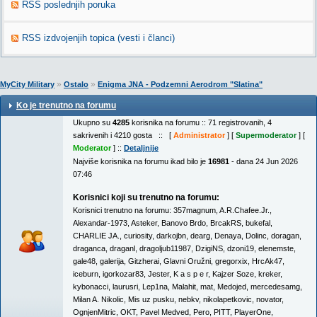
RSS poslednjih poruka
RSS izdvojenjih topica (vesti i članci)
»
»
MyCity Military
Ostalo
Enigma JNA - Podzemni Aerodrom "Slatina"
Ko je trenutno na forumu
Ukupno su
4285
korisnika na forumu :: 71 registrovanih, 4
sakrivenih i 4210 gosta :: [
Administrator
] [
Supermoderator
] [
Moderator
] ::
Detaljnije
Najviše korisnika na forumu ikad bilo je
16981
- dana 24 Jun 2026
07:46
Korisnici koji su trenutno na forumu:
Korisnici trenutno na forumu:
357magnum
,
A.R.Chafee.Jr.
,
Alexandar-1973
,
Asteker
,
Banovo Brdo
,
BrcakRS
,
bukefal
,
CHARLIE JA.
,
curiosity
,
darkojbn
,
dearg
,
Denaya
,
Dolinc
,
doragan
,
draganca
,
draganl
,
dragoljub11987
,
DzigiNS
,
dzoni19
,
elenemste
,
gale48
,
galerija
,
Gitzherai
,
Glavni Oružni
,
gregorxix
,
HrcAk47
,
iceburn
,
igorkozar83
,
Jester
,
K a s p e r
,
Kajzer Soze
,
kreker
,
kybonacci
,
laurusri
,
Lep1na
,
Malahit
,
mat
,
Medojed
,
mercedesamg
,
Milan A. Nikolic
,
Mis uz pusku
,
nebkv
,
nikolapetkovic
,
novator
,
OgnjenMitric
,
OKT
,
Pavel Medved
,
Pero
,
PITT
,
PlayerOne
,