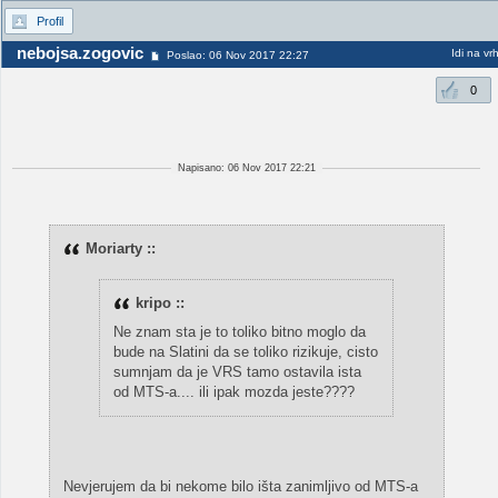
Profil
nebojsa.zogovic
Idi na vr
Poslao: 06 Nov 2017 22:27
0
Napisano: 06 Nov 2017 22:21
Moriarty ::
kripo ::
Ne znam sta je to toliko bitno moglo da
bude na Slatini da se toliko rizikuje, cisto
sumnjam da je VRS tamo ostavila ista
od MTS-a.... ili ipak mozda jeste????
Nevjerujem da bi nekome bilo išta zanimljivo od MTS-a