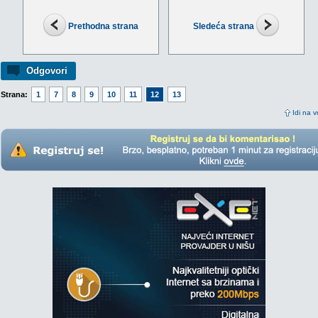
Prethodna strana
Sledeća strana
Odgovori
Strana:
1
7
8
9
10
11
12
13
Idi na v