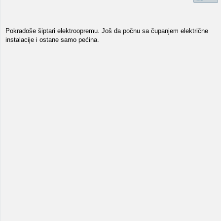
Pokradoše šiptari elektroopremu. Još da počnu sa čupanjem električne
instalacije i ostane samo pećina.