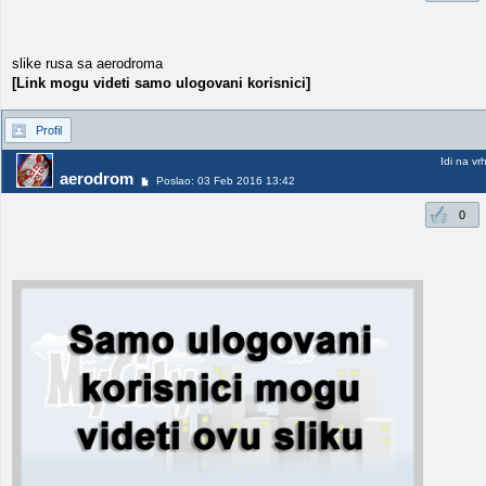
slike rusa sa aerodroma
[Link mogu videti samo ulogovani korisnici]
Profil
Idi na vr
aerodrom
Poslao: 03 Feb 2016 13:42
0