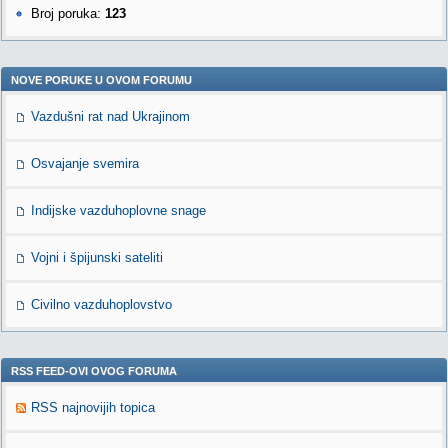
Broj poruka:
123
NOVE PORUKE U OVOM FORUMU
Vazdušni rat nad Ukrajinom
Osvajanje svemira
Indijske vazduhoplovne snage
Vojni i špijunski sateliti
Civilno vazduhoplovstvo
RSS FEED-OVI OVOG FORUMA
RSS najnovijih topica