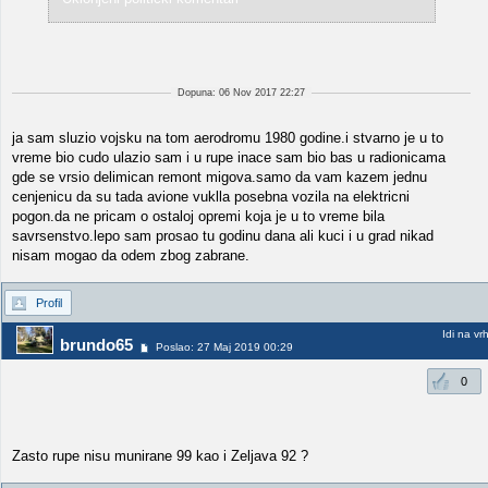
Dopuna: 06 Nov 2017 22:27
ja sam sluzio vojsku na tom aerodromu 1980 godine.i stvarno je u to
vreme bio cudo ulazio sam i u rupe inace sam bio bas u radionicama
gde se vrsio delimican remont migova.samo da vam kazem jednu
cenjenicu da su tada avione vuklla posebna vozila na elektricni
pogon.da ne pricam o ostaloj opremi koja je u to vreme bila
savrsenstvo.lepo sam prosao tu godinu dana ali kuci i u grad nikad
nisam mogao da odem zbog zabrane.
Profil
Idi na vr
brundo65
Poslao: 27 Maj 2019 00:29
0
Zasto rupe nisu munirane 99 kao i Zeljava 92 ?