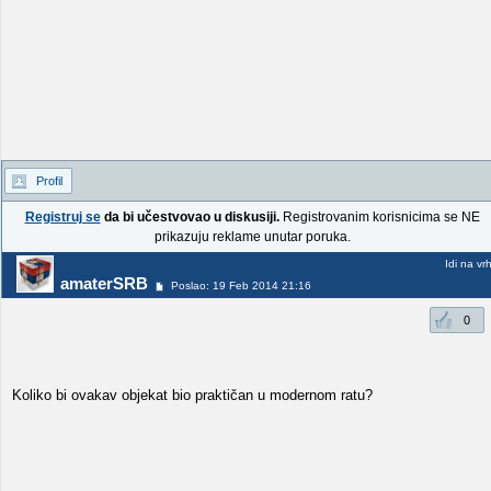
Profil
Registruj se
da bi učestvovao u diskusiji.
Registrovanim korisnicima se NE
prikazuju reklame unutar poruka.
Idi na vr
amaterSRB
Poslao: 19 Feb 2014 21:16
0
Koliko bi ovakav objekat bio praktičan u modernom ratu?