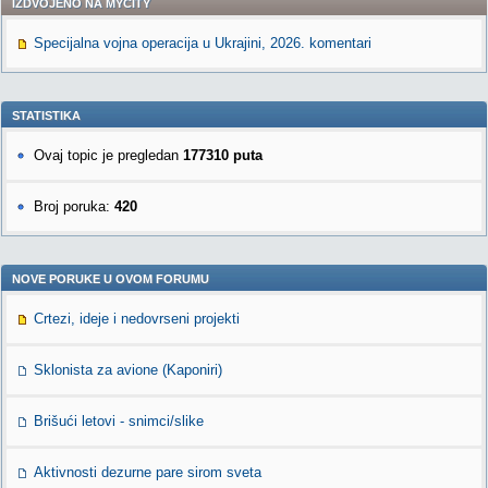
IZDVOJENO NA MYCITY
Specijalna vojna operacija u Ukrajini, 2026. komentari
STATISTIKA
Ovaj topic je pregledan
177310 puta
Broj poruka:
420
NOVE PORUKE U OVOM FORUMU
Crtezi, ideje i nedovrseni projekti
Sklonista za avione (Kaponiri)
Brišući letovi - snimci/slike
Aktivnosti dezurne pare sirom sveta