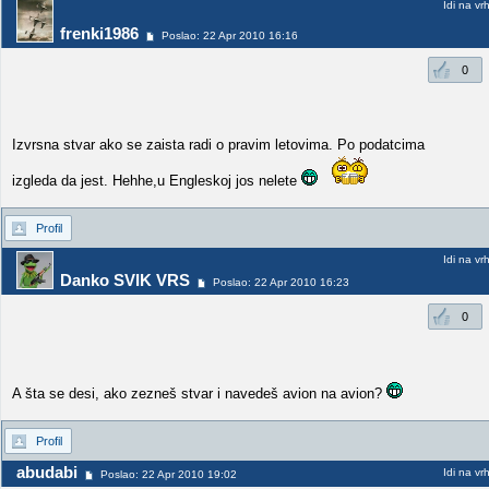
Idi na vr
frenki1986
Poslao: 22 Apr 2010 16:16
0
Izvrsna stvar ako se zaista radi o pravim letovima. Po podatcima
izgleda da jest. Hehhe,u Engleskoj jos nelete
Profil
Idi na vr
Danko SVIK VRS
Poslao: 22 Apr 2010 16:23
0
A šta se desi, ako zezneš stvar i navedeš avion na avion?
Profil
abudabi
Idi na vr
Poslao: 22 Apr 2010 19:02