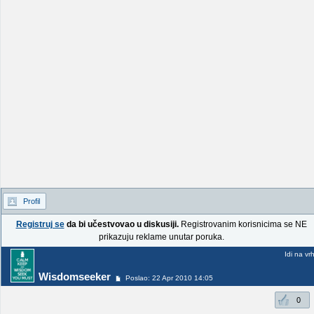
Profil
Registruj se
da bi učestvovao u diskusiji.
Registrovanim korisnicima se NE
prikazuju reklame unutar poruka.
Idi na vr
Wisdomseeker
Poslao: 22 Apr 2010 14:05
0