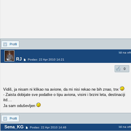
Profil
Idi na vr
RJ
Poslao: 22 Apr 2010 14:21
0
Vidiš, ja nisam ni klikao na avione, da mi nisi rekao ne bih znao, tnx
- Zaista dobijate sve podatke o tipu aviona, visini i brzini leta, destinaciji
itd....
Ja sam oduševljen
Profil
Sena_KG
Idi na vr
Poslao: 22 Apr 2010 14:46