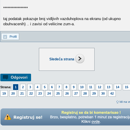
*****************
taj podatak pokazuje broj vidljivih vazduhoplova na ekranu (od ukupno
obuhvacenih) .. i zavisi od veliicine zum-a.
Profil
Sledeća strana
Odgovori
Strana:
1
2
3
4
5
6
7
8
9
10
11
12
13
14
15
19
20
21
22
23
24
25
26
27
28
29
30
42
Idi na v