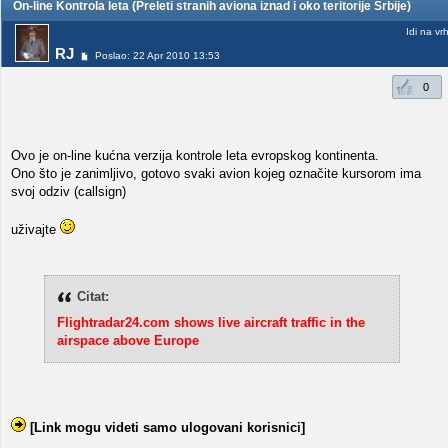
On-line Kontrola leta (Preleti stranih aviona iznad i oko teritorije Srbije)
Idi na vr
RJ
Poslao: 22 Apr 2010 13:53
0
Ovo je on-line kućna verzija kontrole leta evropskog kontinenta.
Ono što je zanimljivo, gotovo svaki avion kojeg označite kursorom ima
svoj odziv (callsign)
uživajte
Citat:
Flightradar24.com shows live aircraft traffic in the
airspace above Europe
[Link mogu videti samo ulogovani korisnici]