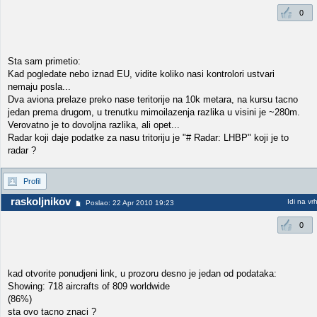
0
Sta sam primetio:
Kad pogledate nebo iznad EU, vidite koliko nasi kontrolori ustvari
nemaju posla...
Dva aviona prelaze preko nase teritorije na 10k metara, na kursu tacno
jedan prema drugom, u trenutku mimoilazenja razlika u visini je ~280m.
Verovatno je to dovoljna razlika, ali opet...
Radar koji daje podatke za nasu tritoriju je "# Radar: LHBP" koji je to
radar ?
Profil
raskoljnikov
Idi na vr
Poslao: 22 Apr 2010 19:23
0
kad otvorite ponudjeni link, u prozoru desno je jedan od podataka:
Showing: 718 aircrafts of 809 worldwide
(86%)
sta ovo tacno znaci ?