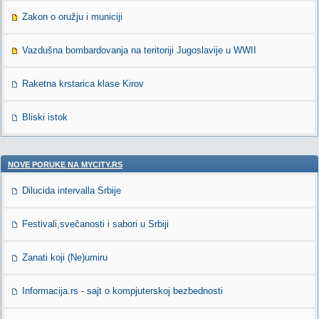
Zakon o oružju i municiji
Vazdušna bombardovanja na teritoriji Jugoslavije u WWII
Raketna krstarica klase Kirov
Bliski istok
NOVE PORUKE NA MYCITY.RS
Dilucida intervalla Srbije
Festivali,svečanosti i sabori u Srbiji
Zanati koji (Ne)umiru
Informacija.rs - sajt o kompjuterskoj bezbednosti