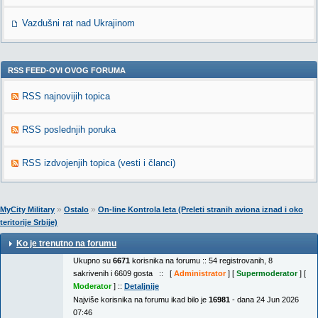
Vazdušni rat nad Ukrajinom
RSS FEED-OVI OVOG FORUMA
RSS najnovijih topica
RSS poslednjih poruka
RSS izdvojenjih topica (vesti i članci)
»
»
MyCity Military
Ostalo
On-line Kontrola leta (Preleti stranih aviona iznad i oko
teritorije Srbije)
Ko je trenutno na forumu
Ukupno su
6671
korisnika na forumu :: 54 registrovanih, 8
sakrivenih i 6609 gosta :: [
Administrator
] [
Supermoderator
] [
Moderator
] ::
Detaljnije
Najviše korisnika na forumu ikad bilo je
16981
- dana 24 Jun 2026
07:46