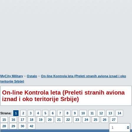
»
»
MyCity Military
Ostalo
On-line Kontrola leta (Preleti stranih aviona iznad i oko
teritorije Srbije)
On-line Kontrola leta (Preleti stranih aviona
iznad i oko teritorije Srbije)
Strana:
1
2
3
4
5
6
7
8
9
10
11
12
13
14
15
16
17
18
19
20
21
22
23
24
25
26
27
28
29
30
42
1