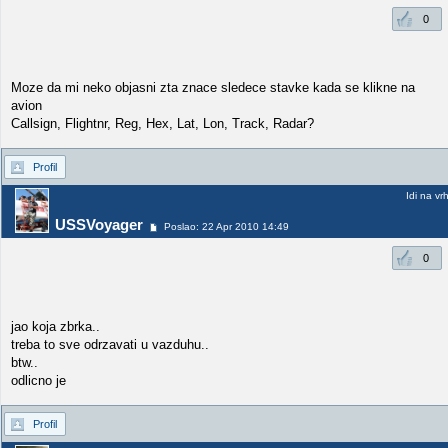
0
Moze da mi neko objasni zta znace sledece stavke kada se klikne na
avion
Callsign, Flightnr, Reg, Hex, Lat, Lon, Track, Radar?
Profil
Idi na vr
USSVoyager
Poslao: 22 Apr 2010 14:49
0
jao koja zbrka..
treba to sve odrzavati u vazduhu..
btw..
odlicno je
Profil