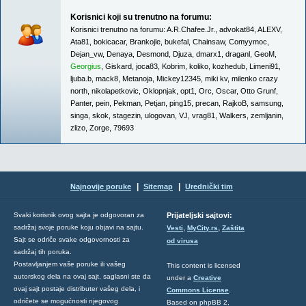
Korisnici koji su trenutno na forumu:
Korisnici trenutno na forumu:
A.R.Chafee.Jr.
,
advokat84
,
ALEXV
,
Ata81
,
bokicacar
,
Brankojle
,
bukefal
,
Chainsaw
,
Comyymoc
,
Dejan_vw
,
Denaya
,
Desmond
,
Djuza
,
dmarx1
,
draganl
,
GeoM
,
Georgius
,
Giskard
,
joca83
,
Kobrim
,
koliko
,
kozhedub
,
Limeni91
,
ljuba.b
,
mack8
,
Metanoja
,
Mickey12345
,
miki kv
,
milenko crazy
north
,
nikolapetkovic
,
Oklopnjak
,
opt1
,
Orc
,
Oscar
,
Otto Grunf
,
Panter
,
pein
,
Pekman
,
Petjan
,
ping15
,
precan
,
RajkoB
,
samsung
,
singa
,
skok
,
stagezin
,
ulogovan
,
VJ
,
vrag81
,
Walkers
,
zemljanin
,
zlizo
,
Zorge
,
79693
|
|
Najnovije poruke
Sitemap
Urednički tim
Svaki korisnik ovog sajta je odgovoran za
Prijateljski sajtovi:
,
,
sadržaj svoje poruke koju objavi na sajtu.
Vesti
MyCity.rs
Zaštita
Sajt se odriče svake odgovornosti za
od virusa
sadržaj tih poruka.
Postavljanjem vaše poruke ili vašeg
This content is licensed
autorskog dela na ovaj sajt, saglasni ste da
under a
Creative
ovaj sajt postaje distributer vašeg dela, i
Commons License
.
odričete se mogućnosti njegovog
Based on phpBB 2,