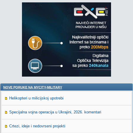
NOVE PORUKE NA MYCITY-MILITARY
Helikopteri u milicijskoj upotrebi
Specijalna vojna operacija u Ukrajini, 2026. komentari
Crtezi, ideje i nedovrseni projekti