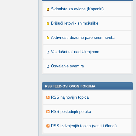
Sklonista za avione (Kaponiri)
Brišući letovi - snimci/slike
Aktivnosti dezurne pare sirom sveta
Vazdušni rat nad Ukrajinom
Osvajanje svemira
RSS FEED-OVI OVOG FORUMA
RSS najnovijih topica
RSS poslednjih poruka
RSS izdvojenjih topica (vesti i članci)