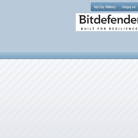
MyCity Military
Uloguj se