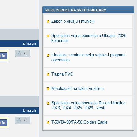
NOVE PORUKE NA MYCITY-MILITARY
Zakon o oružju i municiji
Specijalna vojna operacija u Ukrajini, 2026.
komentari
Idi na vrh
0
Ukrajina - modernizacija vojske i programi
opremanja
Trupna PVO
Minobacači na lakim vozilima
Specijalna vojna operacija Rusija-Ukrajina
2023, 2024. 2025. 2026 - vesti
Idi na vrh
0
T-50/TA-50/FA-50 Golden Eagle