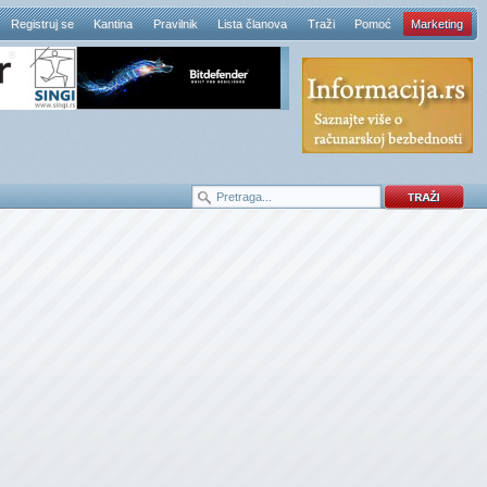
Registruj se
Kantina
Pravilnik
Lista članova
Traži
Pomoć
Marketing