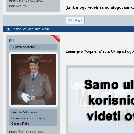
Pridružio:
08 Avg 2019
Poruke:
7911
[Link mogu videti samo ulogovani ko
Profil
Poslao: 26 Mar 2025 18:31
RJ
SuperModerator
Zanimljiva "kopnena" ruta Ukrajinskog A
Gavrilo Milentijević
Komandir stanice milicije
Gornje Polje
Pridružio:
12 Feb 2005