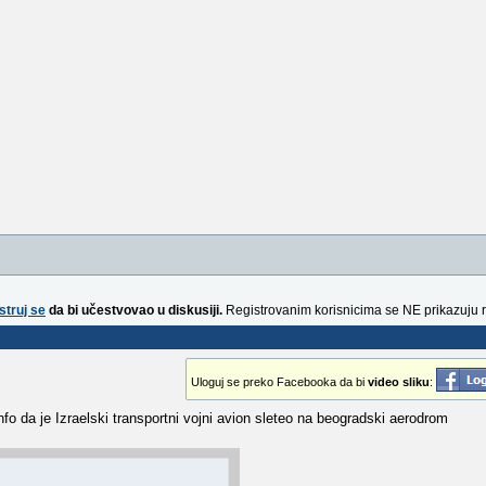
struj se
da bi učestvovao u diskusiji.
Registrovanim korisnicima se NE prikazuju 
Uloguj se preko Facebooka da bi
video sliku
:
o da je Izraelski transportni vojni avion sleteo na beogradski aerodrom