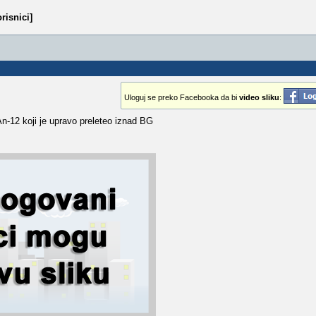
risnici]
Uloguj se preko Facebooka da bi
video sliku
:
n-12 koji je upravo preleteo iznad BG