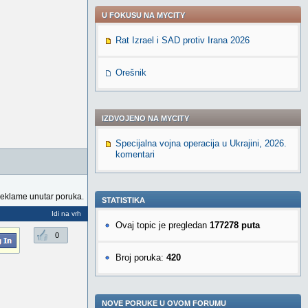
U FOKUSU NA MYCITY
Rat Izrael i SAD protiv Irana 2026
Orešnik
IZDVOJENO NA MYCITY
Specijalna vojna operacija u Ukrajini, 2026.
komentari
reklame unutar poruka.
STATISTIKA
Idi na vrh
Ovaj topic je pregledan
177278 puta
0
Broj poruka:
420
NOVE PORUKE U OVOM FORUMU