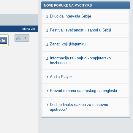
NOVE PORUKE NA MYCITY.RS
Dilucida intervalla Srbije
Idi na vrh
Festivali,svečanosti i sabori u Srbiji
0
Zanati koji (Ne)umiru
Informacija.rs - sajt o kompjuterskoj
bezbednosti
Audio Player
Prevod romana sa srpskog na engleski
Da li je linuks sazreo za masovnu
upotrebu?