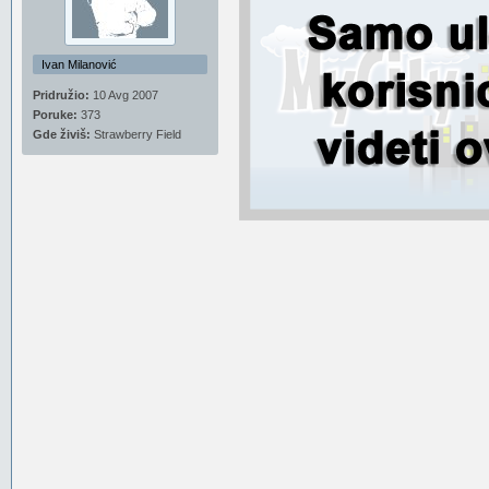
Ivan Milanović
Pridružio:
10 Avg 2007
Poruke:
373
Gde živiš:
Strawberry Field