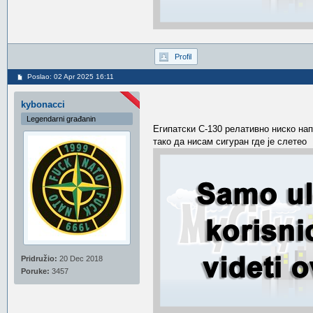
Profil
Poslao: 02 Apr 2025 16:11
kybonacci
Legendarni građanin
Египатски C-130 релативно ниско нап
тако да нисам сигуран где је слетео
Pridružio:
20 Dec 2018
Poruke:
3457