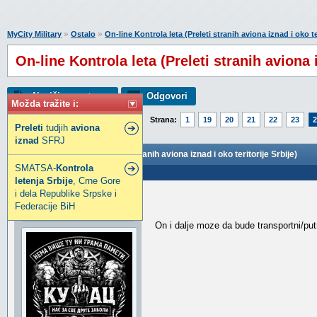
»
»
MyCity Military
Ostalo
On-line Kontrola leta (Preleti stranih aviona iznad i oko ter
On-line Kontrola leta (Preleti stranih aviona i
Napiši novu temu
Odgovori
Možda tražite i:
Strana:
1
19
20
21
22
23
2
Preleti
tudjih
aviona
iznad
SFRJ
On-line Kontrola leta (Preleti stranih aviona iznad i oko teritorije Srbije)
SMATSA-
Kontrola
Poslao: 16 Mar 2025 17:52
letenja
Srbije
, Crne Gore
i dela Republike Srpske i
Toni
Federacije BiH
SuperModerator
On i dalje moze da bude transportni/put