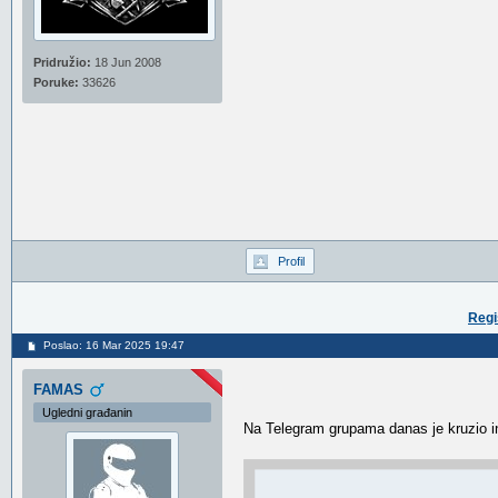
Pridružio:
18 Jun 2008
Poruke:
33626
Profil
Regi
Poslao: 16 Mar 2025 19:47
FAMAS
Ugledni građanin
Na Telegram grupama danas je kruzio inf