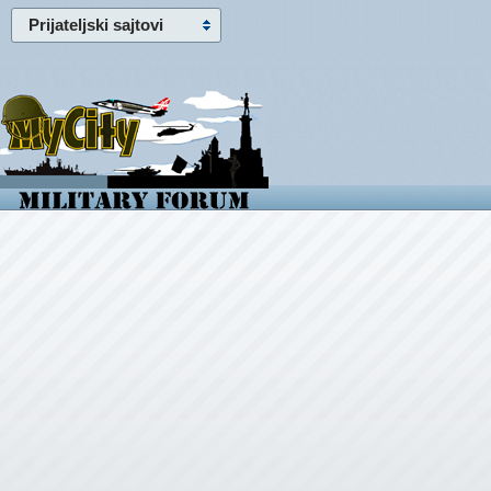
Prijateljski sajtovi