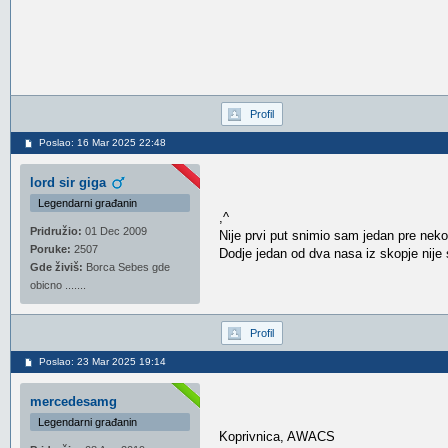
Profil
Poslao: 16 Mar 2025 22:48
lord sir giga
Legendarni građanin
,^
Pridružio:
01 Dec 2009
Nije prvi put snimio sam jedan pre neko
Poruke:
2507
Dodje jedan od dva nasa iz skopje nije 
Gde živiš:
Borca Sebes gde
obicno .......
Profil
Poslao: 23 Mar 2025 19:14
mercedesamg
Legendarni građanin
Koprivnica, AWACS