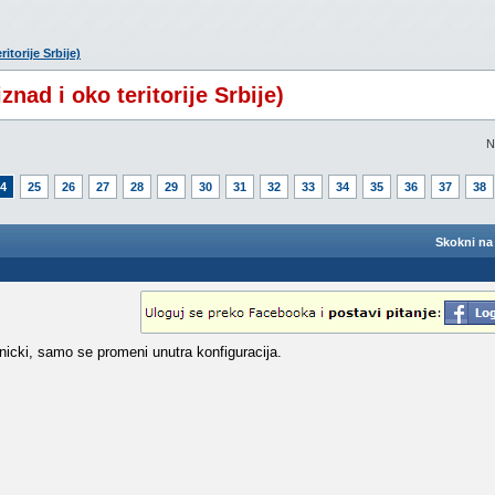
itorije Srbije)
znad i oko teritorije Srbije)
N
4
25
26
27
28
29
30
31
32
33
34
35
36
37
38
Skokni na 
nicki, samo se promeni unutra konfiguracija.