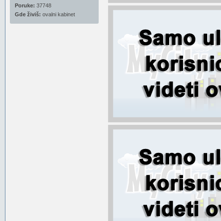
Poruke:
37748
Gde živiš:
ovalni kabinet