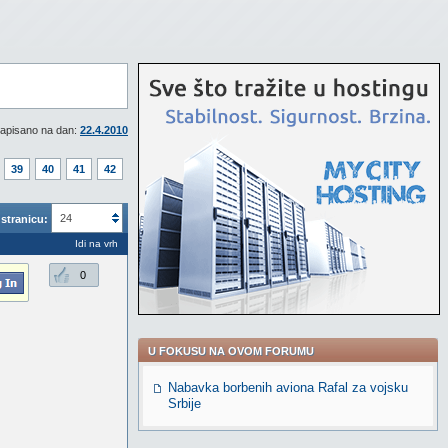
apisano na dan:
22.4.2010
39
40
41
42
24
stranicu:
Idi na vrh
0
U FOKUSU NA OVOM FORUMU
Nabavka borbenih aviona Rafal za vojsku
Srbije