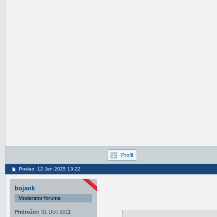
Profil
Poslao: 12 Jan 2025 13:22
bojank
Moderator foruma
Pridružio:
31 Dec 2011