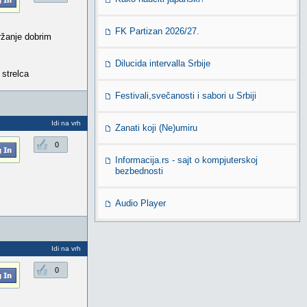
FK Partizan 2026/27.
ržanje dobrim
Dilucida intervalla Srbije
 strelca
Festivali,svečanosti i sabori u Srbiji
Idi na vrh
Zanati koji (Ne)umiru
0
Informacija.rs - sajt o kompjuterskoj
bezbednosti
Audio Player
Idi na vrh
0