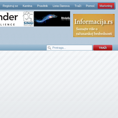
Registruj se
Kantina
Pravilnik
Lista članova
Traži
Pomoć
Marketing