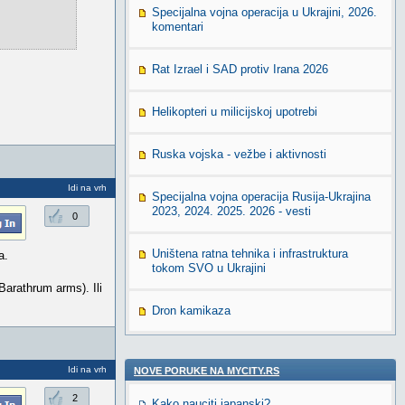
Specijalna vojna operacija u Ukrajini, 2026.
komentari
Rat Izrael i SAD protiv Irana 2026
Helikopteri u milicijskoj upotrebi
Ruska vojska - vežbe i aktivnosti
Idi na vrh
Specijalna vojna operacija Rusija-Ukrajina
2023, 2024. 2025. 2026 - vesti
0
Uništena ratna tehnika i infrastruktura
a.
tokom SVO u Ukrajini
Barathrum arms). Ili
Dron kamikaza
Idi na vrh
NOVE PORUKE NA MYCITY.RS
2
Kako nauciti japanski?