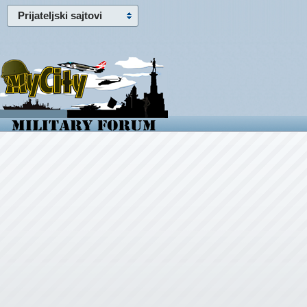
Prijateljski sajtovi