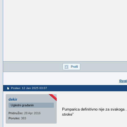
Profil
Regi
Poslao: 12 Jan 2025 03:07
dekir
Ugledni građanin
Pumparica definitivno nije za svakoga . 
Pridružio:
28 Apr 2016
stroke”
Poruke:
383