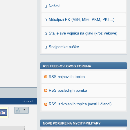
Noževi
Mitraljezi PK (M84, M86, PKM, PKT...)
Šta je sve vojniku na glavi (kroz vekove)
Snajperske puške
RSS FEED-OVI OVOG FORUMA
RSS najnovijih topica
RSS poslednjih poruka
Idi na vrh
RSS izdvojenjih topica (vesti i članci)
7
NOVE PORUKE NA MYCITY-MILITARY