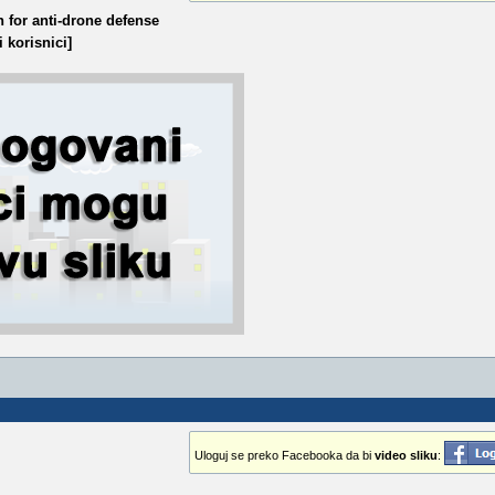
 for anti-drone defense
 korisnici]
Uloguj se preko Facebooka da bi
video sliku
: