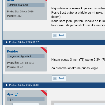
dekir
Ugledni građanin
Najbrutalnije punjenje koje sam isproba
Pridružio:
28 Apr 2016
Posle šest patrona bridele su mi ruke, 
Poruke:
383
delom).
Kada sam jednu patronu ispalio sa kuka 
lovci kažu da je balistički razlika na ci
Profil
Poslao: 13 Jan 2025 01:17
Koridor
Legendarni građanin
Nisam pucao 3 inch (76) samo 2 3/4 (70
Pridružio:
02 Feb 2015
Poruke:
3547
Za dronove ionako ne pucas kugle
Profil
Poslao: 14 Jan 2025 11:43
djox
djox