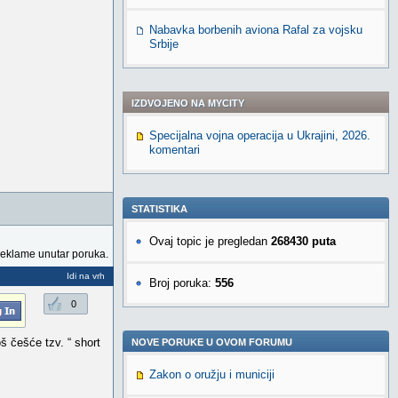
Nabavka borbenih aviona Rafal za vojsku
Srbije
IZDVOJENO NA MYCITY
Specijalna vojna operacija u Ukrajini, 2026.
komentari
STATISTIKA
Ovaj topic je pregledan
268430 puta
reklame unutar poruka.
Idi na vrh
Broj poruka:
556
0
oš češće tzv. “ short
NOVE PORUKE U OVOM FORUMU
Zakon o oružju i municiji