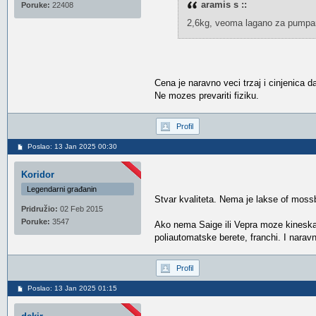
aramis s ::
Poruke:
22408
2,6kg, veoma lagano za pumpar
Cena je naravno veci trzaj i cinjenica d
Ne mozes prevariti fiziku.
Profil
Poslao: 13 Jan 2025 00:30
Koridor
Legendarni građanin
Stvar kvaliteta. Nema je lakse of mossb
Pridružio:
02 Feb 2015
Poruke:
3547
Ako nema Saige ili Vepra moze kineska k
poliautomatske berete, franchi. I narav
Profil
Poslao: 13 Jan 2025 01:15