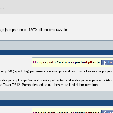
icu.
a je jace patrone od 12/70 prilicno brzo razvale.
erg 590 (ispod 3kg) pa nema sta nismo proterali kroz nju i kakva sve punjenj
lipnjaca tj kopija Saige ili turske poluautomatske klipnjace koje lice na AR (
no Tavor TS12. Pumparica jedino ako bas mora ili si dobro utreniran.