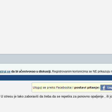
struj se
da bi učestvovao u diskusiji.
Registrovanim korisnicima se NE prikazuju 
U stresu je lako zaboraviti da treba da se repetira za ponovno opaljenje , ili j