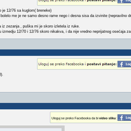
o je 12/76 sa kuglom( breneke)
i bolelo me je ne samo desno rame nego i desna sisa da izvinite (nepravilno d
iz zezanja , puška mi je skoro izletela iz ruke.
lju izmedju 12/70 i 12/76 skoro nikakva, i da nije vredno neprijatnog osećaja za
).
Uloguj se preko Facebooka da bi
video sliku
: