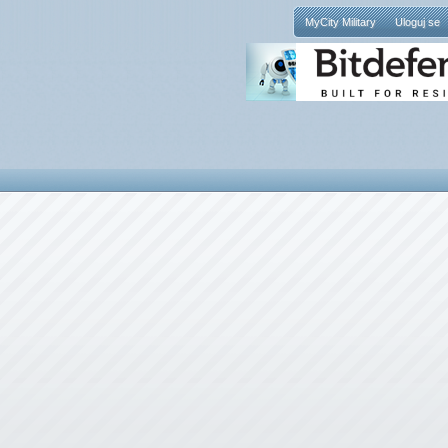
MyCity Military
Uloguj se