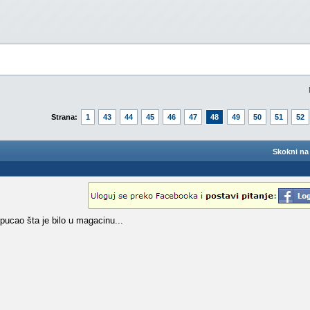
Strana:
1
43
44
45
46
47
48
49
50
51
52
Skokni na 
spucao šta je bilo u magacinu...