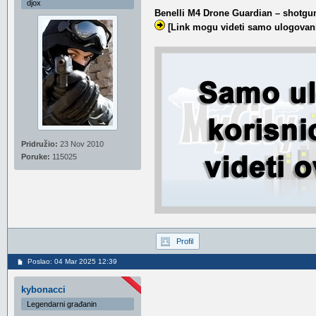
djox
Benelli M4 Drone Guardian – shotgun
[Link mogu videti samo ulogovani
Pridružio:
23 Nov 2010
Poruke:
115025
Profil
Poslao: 04 Mar 2025 12:39
kybonacci
Legendarni građanin