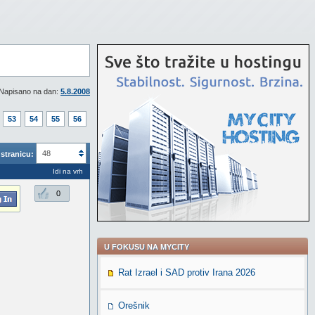
Napisano na dan:
5.8.2008
53
54
55
56
48
stranicu:
Idi na vrh
0
U FOKUSU NA MYCITY
Rat Izrael i SAD protiv Irana 2026
Orešnik