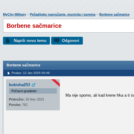
»
»
MyCity Military
Pešadijsko naoružanje, municija i oprema
Borbene sačmarice
Borbene sačmarice
Napiši novu temu
Odgovori
Borbene sačmarice
Poslao: 12 Jan 2025 00:49
bokisha253
Počasni građanin
Ma nije sporno, ali kad krene frka a ti i
Pridružio:
26 Nov 2023
Poruke:
762