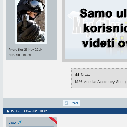
Pridružio:
23 Nov 2010
Poruke:
115025
Citat:
М26 Modular Accessory Shotgun 
Profil
Poslao: 04 Mar 2025 10:42
djox