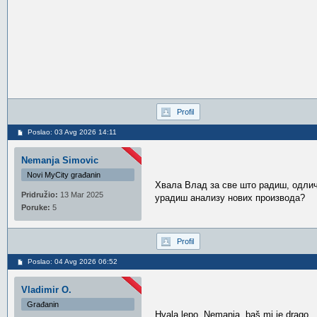
Profil
Poslao: 03 Avg 2026 14:11
Nemanja Simovic
Novi MyCity građanin
Хвала Влад за све што радиш, одлич
Pridružio:
13 Mar 2025
урадиш анализу нових производа?
Poruke:
5
Profil
Poslao: 04 Avg 2026 06:52
Vladimir O.
Građanin
Hvala lepo, Nemanja, baš mi je drago.