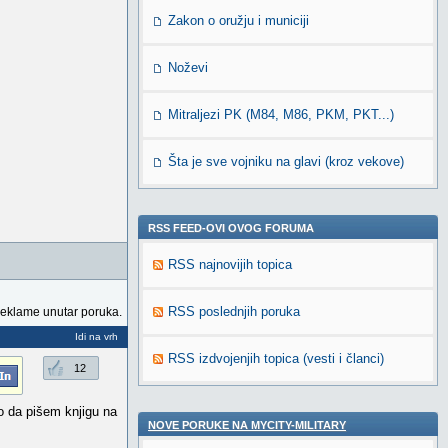
Zakon o oružju i municiji
Noževi
Mitraljezi PK (M84, M86, PKM, PKT...)
Šta je sve vojniku na glavi (kroz vekove)
RSS FEED-OVI OVOG FORUMA
RSS najnovijih topica
RSS poslednjih poruka
reklame unutar poruka.
Idi na vrh
RSS izdvojenjih topica (vesti i članci)
12
o da pišem knjigu na
NOVE PORUKE NA MYCITY-MILITARY