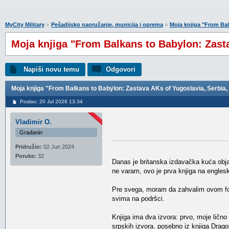
»
»
MyCity Military
Pešadijsko naoružanje, municija i oprema
Moja knjiga "From Bal
Moja knjiga "From Balkans to Babylon: Zasta
Napiši novu temu
Odgovori
Moja knjiga "From Balkans to Babylon: Zastava AKs of Yugoslavia, Serbia, 
Poslao: 20 Jul 2026 13:34
Vladimir O.
Građanin
Pridružio:
02 Jun 2024
Poruke:
32
Danas je britanska izdavačka kuća obja
ne varam, ovo je prva knjiga na engles
Pre svega, moram da zahvalim ovom for
svima na podršci.
Knjiga ima dva izvora: prvo, moje lično 
srpskih izvora, posebno iz knjiga Drag