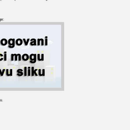
ge:
u.