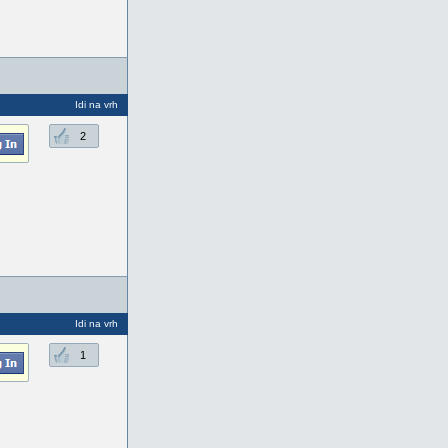
Idi na vrh
2
Idi na vrh
1