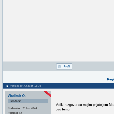
Profil
Regi
Poslao: 20 Jul 2026 13:35
Vladimir O.
Građanin
Veliki razgovor sa mojim prijateljem M
Pridružio:
02 Jun 2024
ovu temu.
Poruke:
32