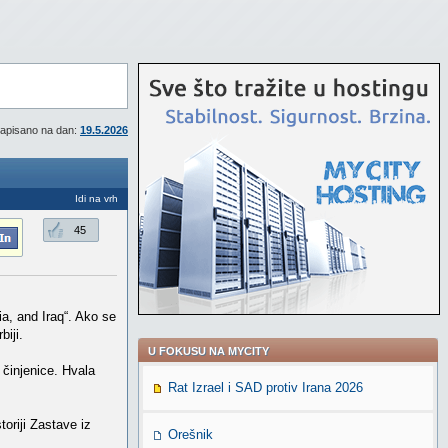
apisano na dan:
19.5.2026
Idi na vrh
45
a, and Iraq“. Ako se
iji.
U FOKUSU NA MYCITY
činjenice. Hvala
Rat Izrael i SAD protiv Irana 2026
toriji Zastave iz
Orešnik