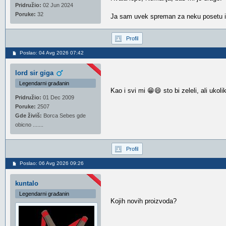
Pridružio:
02 Jun 2024
Poruke:
32
Ja sam uvek spreman za neku posetu i 
Profil
Poslao: 04 Avg 2026 07:42
lord sir giga
Legendarni građanin
Kao i svi mi 😁😄 sto bi zeleli, ali ukol
Pridružio:
01 Dec 2009
Poruke:
2507
Gde živiš:
Borca Sebes gde
obicno .......
Profil
Poslao: 06 Avg 2026 09:26
kuntalo
Legendarni građanin
Kojih novih proizvoda?