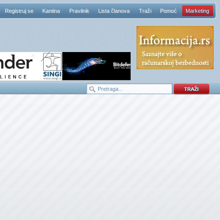
Registruj se
Kantina
Pravilnik
Lista članova
Traži
Pomoć
Marketing